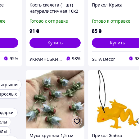
ое
Кость скелета (1 шт)
Прикол Крыса
натуралистичная 10х2
см, Хеллоуин, прикол,
вке
Готово к отправке
Готово к отправке
сувенир
91
₴
85
₴
ь
Купить
Купить
95%
98%
9
УКРАИНСЬКИЙ БАРМАЛЕЙ
SETA Decor
зыгрыши
зрослых
одарки
олы
олы
Муха крупная 1,5 см
Прикол Жабка