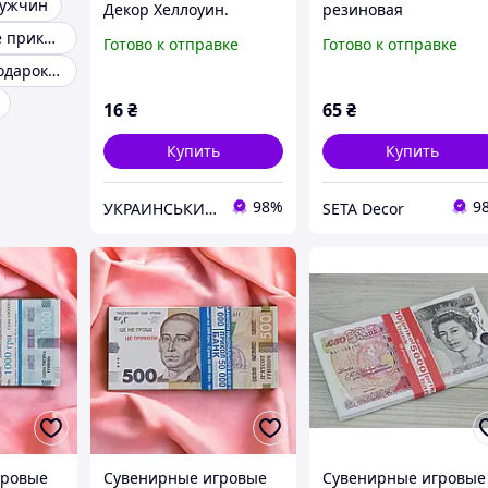
мужчин
Декор Хеллоуин.
резиновая
Прикол.1 шт.
Романтические приколы
Готово к отправке
Готово к отправке
Реалистичная. Пластик
Прикольный подарок с выходом на пенсию
16
₴
65
₴
Купить
Купить
98%
9
УКРАИНСЬКИЙ БАРМАЛЕЙ
SETA Decor
гровые
Сувенирные игровые
Сувенирные игровые