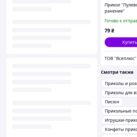
Прикол "Пулев
ранение"
Готово к отпра
79
₴
Купит
ТОВ "Всеплюс"
Смотри также
Приколы и ро
Приколы для в
Писюн
Прикольные п
Игрушки-прик
Конфеты прик