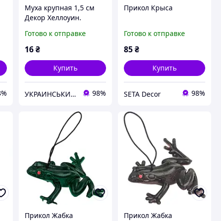
Муха крупная 1,5 см
Прикол Крыса
Декор Хеллоуин.
Прикол.1 шт.
Готово к отправке
Готово к отправке
Реалистичная. Пластик
16
₴
85
₴
Купить
Купить
8%
98%
98%
УКРАИНСЬКИЙ БАРМАЛЕЙ
SETA Decor
Прикол Жабка
Прикол Жабка