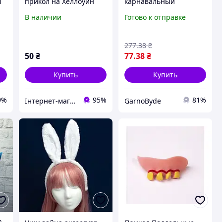
i
прикол на Хеллоуин
карнавальный
аксессуар на
В наличии
Готово к отправке
пружинках Карнавал
Приколов детский
аксессуар для
277
.38
₴
праздника
50
₴
77
.38
₴
Купить
Купить
9%
95%
81%
Інтернет-магазин "Карнавал"
GarnoByde