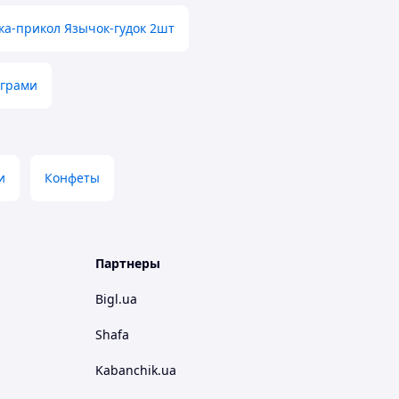
а-прикол Язычок-гудок 2шт
играми
и
Конфеты
Партнеры
Bigl.ua
Shafa
Kabanchik.ua