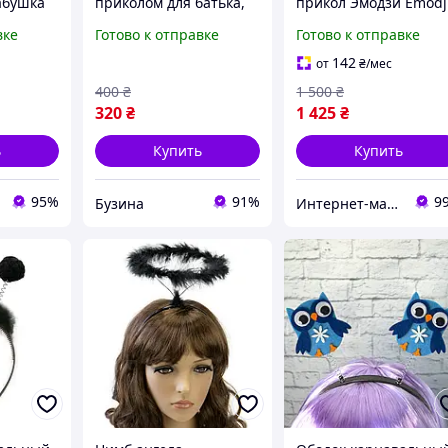
абушка
приколом для батька,
прикол Эмодзи Emodj
белая
подарунок для тата
какашка
вке
Готово к отправке
Готово к отправке
 объем
buzyna
142
от
₴
/мес
400
₴
1 500
₴
320
₴
1 425
₴
ь
Купить
Купить
95%
91%
9
Бузина
Интернет-магазин подарков "Милота"