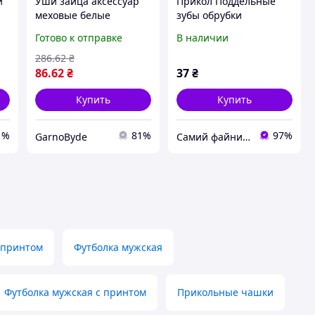
й
Уши зайца аксессуар
Прикол Поддельные
меховые белые
зубы обрубки
Карнавал Приколов
Готово к отправке
В наличии
для детского карнавала
ка
маскарад на ободке для
286
.62
₴
утренника
86
.62
₴
37
₴
Купить
Купить
1%
81%
97%
GarnoByde
Самий файний магазин
 принтом
Футболка мужская
Футболка мужская с принтом
Прикольные чашки