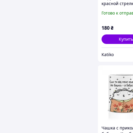
красной стрелк
вечеринок и п
Готово к отпра
180
₴
Купит
Katiko
Чашка с прико