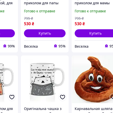
ой, для
приколом для папы
приколом для мамы
риколов
керамическая для чая
керамическая белая
вке
Готово к отправке
Готово к отправке
кофе подарочное
для кофе и чая с
изделие FLAME
милым котом FLAME
795
₴
795
₴
530
₴
530
₴
ь
Купить
Купить
99%
95%
9
Веселка
Веселка
лом для
Оригінальна чашка з
Карнавальная шляпа