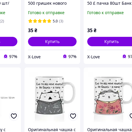
0 шт/
500 гришек нового
50 £ пачка 80шт Банк
иколов
образца 80 шт/пачка
приколов для игр и
вке
Готово к отправке
Готово к отправке
Банк приколов
праздников
(2)
5.0
(3)
35
₴
35
₴
ь
Купить
Купить
97%
97%
9
X-Love
X-Love
у с
Оригинальная чашка с
Оригинальная чашка