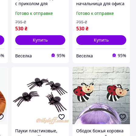
с приколом для
начальница для офиса
тренера удобная
и подарка
Готово к отправке
Готово к отправке
керамическая чашка
руководителю
для кофе и чая FLAME
стильный аксессуар
795
₴
795
₴
для настроения FLAME
530
₴
530
₴
Купить
Купить
5%
95%
95%
Веселка
Веселка
Пауки пластиковые,
Ободок божья коровка