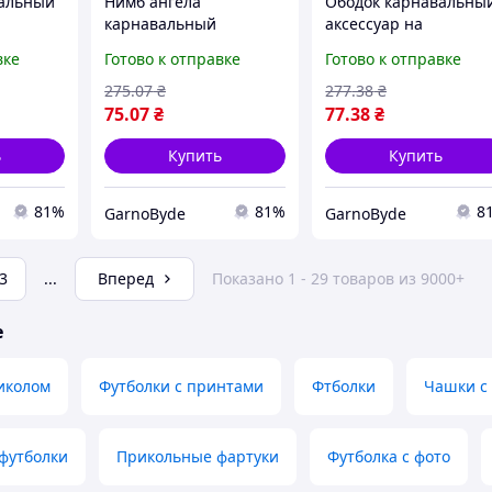
вальный
Нимб ангела
Ободок карнавальны
карнавальный
аксессуар на
енки
аксессуар пушистый
пружинках голубой
вке
Готово к отправке
Готово к отправке
черный Карнавал
Карнавал Приколов
етского
Приколов для костюма
для детского утренни
275
.07
₴
277
.38
₴
тренника
на праздник и
на праздник
75
.07
₴
77
.38
₴
фотосессии
ь
Купить
Купить
81%
81%
8
GarnoByde
GarnoByde
3
...
Вперед
Показано 1 - 29 товаров из 9000+
е
иколом
Футболки с принтами
Фтболки
Чашки с
футболки
Прикольные фартуки
Футболка с фото