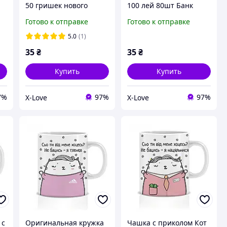
50 гришек нового
100 лей 80шт Банк
образца 80 шт/пачка
приколов для игр и
Готово к отправке
Готово к отправке
Банк приколов
праздников
5.0
(1)
35
₴
35
₴
Купить
Купить
7%
97%
97%
X-Love
X-Love
 с
Оригинальная кружка
Чашка с приколом Кот