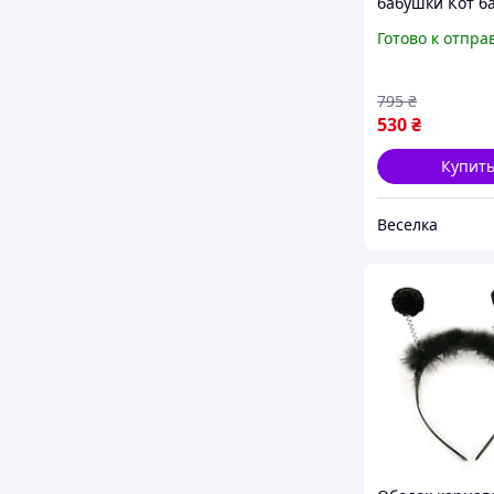
бабушки Кот б
керамическая 
Готово к отпра
для чая и кофе
330 мл FLAME
795
₴
530
₴
Купит
Веселка