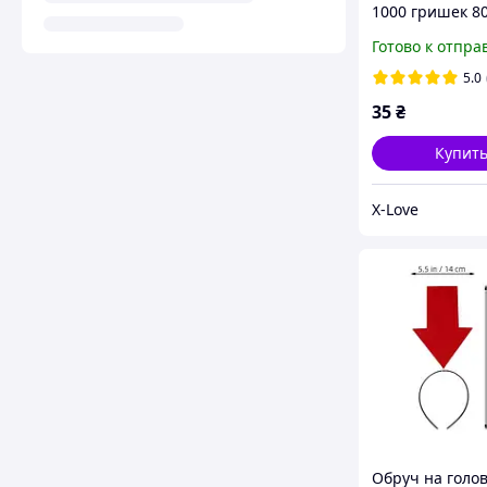
1000 гришек 8
пачка Банк пр
Готово к отпра
5.0
35
₴
Купит
X-Love
Обруч на голов