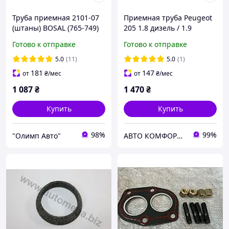
Труба приемная 2101-07
Приемная труба Peugeot
(штаны) BOSAL (765-749)
205 1.8 дизель / 1.9
Нержавейка. Оригинал /
дизель 1985 - 2001 гг
Готово к отправке
Готово к отправке
Босал/2102, 2103, 2104,
2105, 2106, 2107
5.0
(11)
5.0
(1)
181
147
от
₴
/мес
от
₴
/мес
1 087
₴
1 470
₴
Купить
Купить
98%
99%
"Олимп Авто"
АВТО КОМФОРТ +