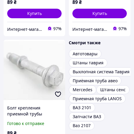
Х7 1064000045
1064000045
89
₴
89
₴
Купить
Купить
97%
97%
Интернет-магазин "CHINA AVTOZAPCHAST"
Интернет-магазин "CHINA AVTOZAPCHAST"
Смотри также
Автотовары
Штаны таврия
Выхлопная система Таврия С
Приёмная труба авео
Mercedes
Штаны сенс
Приемная труба LANOS
ВАЗ 2101
Болт крепления
приемной трубы
Запчасти ВАЗ
PREMIUM Джили ФС Geely
Готово к отправке
Ваз 2107
FC 1064000045
89
₴