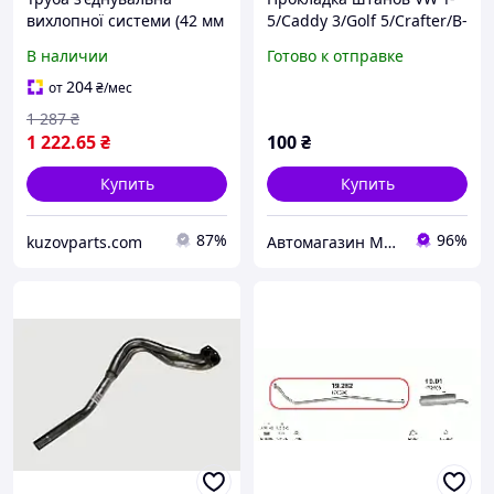
вихлопної системи (42 мм
5/Caddy 3/Golf 5/Crafter/B-
X 2 M) товщина 1,5 мм WL
6 1.9/2.0/2.5TDi 110-969
В наличии
Готово к отправке
09889
1K0253115T
204
от
₴
/мес
1 287
₴
1 222
.65
₴
100
₴
Купить
Купить
87%
96%
kuzovparts.com
Автомагазин MDRIVE