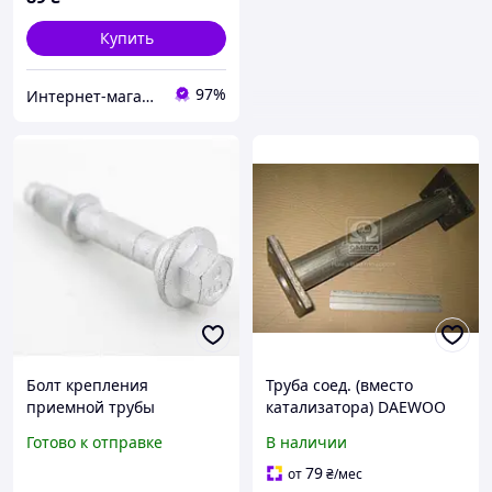
Купить
97%
Интернет-магазин "CHINA AVTOZAPCHAST"
Болт крепления
Труба соед. (вместо
приемной трубы
катализатора) DAEWOO
PREMIUM Джили СЛ Geely
NEXIA (пр-во Polmostrow)
Готово к отправке
В наличии
SL 1064000045
05.100
79
от
₴
/мес