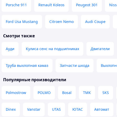
Преимущества
Porsche 911
Renault Koleos
Peugeot 301
Niss
Метал хорошої як
отвори фланців
Недостатки
Ford Usa Mustang
Citroen Nemo
Audi Coupe
Дістає до захисту
Смотри также
Ауди
Кулиса сенс на подшипниках
Двигатели
Труба выхлопная камаз
Запчасти шкода
Выхлопн
Популярные производители
Polmostrow
POLMO
Bosal
ТМК
SKS
Dinex
Vanstar
UTAS
ЮТАС
Автомат