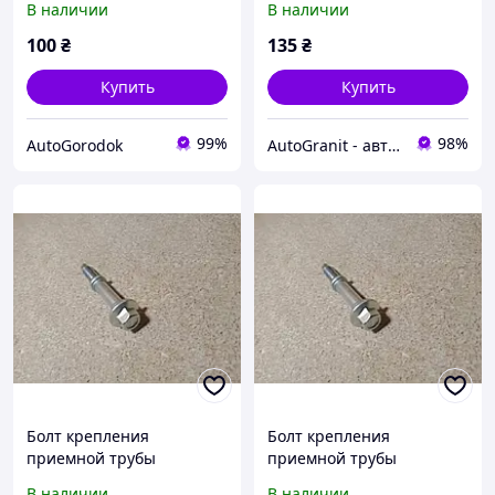
В наличии
В наличии
EC7 Джили Эмгранд ЕС7
100
₴
135
₴
Купить
Купить
99%
98%
AutoGorodok
AutoGranit - автозапчасти для китайских автомобилей
Болт крепления
Болт крепления
приемной трубы
приемной трубы
глушителя Geely SL
глушителя Geely FC
В наличии
В наличии