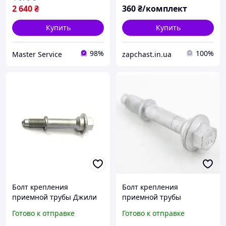
2 640
₴
360
₴/комплект
Купить
Купить
98%
100%
Master Service
zapchast.in.ua
Болт крепления
Болт крепления
приемной трубы Джили
приемной трубы
ФС/СЛ/Эмгранд ЕС7/Х7
PREMIUM Джили Эмгранд
Готово к отправке
Готово к отправке
Geely FC/SL/Emgrand EC7/
Х7 Geely Emgrand X7