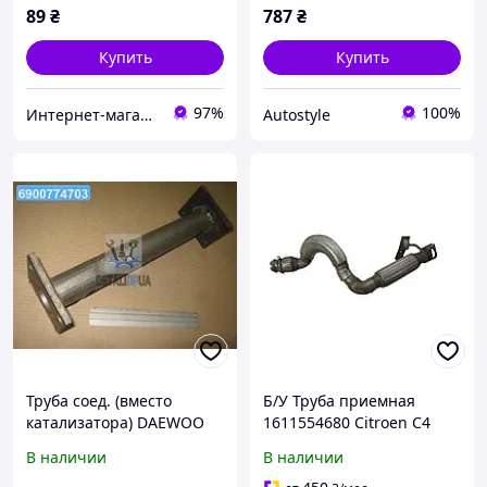
89
₴
787
₴
Купить
Купить
97%
100%
Интернет-магазин "CHINA AVTOZAPCHAST"
Autostyle
Труба соед. (вместо
Б/У Труба приемная
катализатора) DAEWOO
1611554680 Citroen C4
NEXIA (пр-во Polmostrow)
AirCross 12-17
В наличии
В наличии
05.100