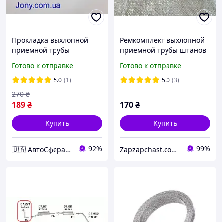
Прокладка выхлопной
Ремкомплект выхлопной
приемной трубы
приемной трубы штанов
глушителя Opel ASCONA
ваз 2101 2102 2103 2104
Готово к отправке
Готово к отправке
ASTRA KADETT VECTRA
2105 2106 2107 2121 нива
ZAFIRA Daewoo NEXIA Fiat
+ шпильки +гайки
5.0
(1)
5.0
(3)
PANDA
270
₴
189
₴
170
₴
Купить
Купить
92%
99%
🇺🇦 АвтоСфера 🇺🇦
Zapzapchast.com.ua Интернет Магазин Автозапчастей