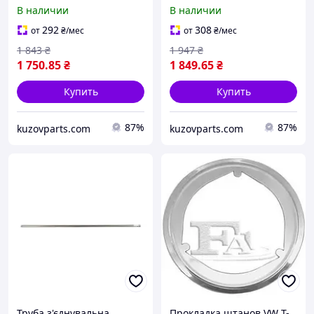
X 2 M) товщина 1,5 мм WL
X 2 M) товщина 2,0 мм WL
В наличии
В наличии
09810
09811
292
308
от
₴
/мес
от
₴
/мес
1 843
₴
1 947
₴
1 750
.85
₴
1 849
.65
₴
Купить
Купить
87%
87%
kuzovparts.com
kuzovparts.com
Труба з'єднувальна
Прокладка штанов VW T-