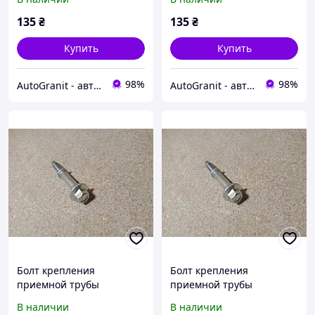
Джили СЛ
Джили ФС
135
₴
135
₴
Купить
Купить
98%
98%
AutoGranit - автозапчасти для китайских автомобилей
AutoGranit - автозапчасти для китайских автомобилей
Болт крепления
Болт крепления
приемной трубы
приемной трубы
глушителя Geely GC5
глушителя Geely Emgrand
В наличии
В наличии
Джили ГС5
X7 Джили Эмгранд Х7