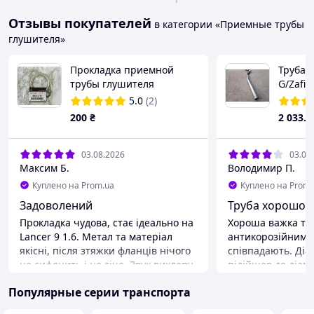
Отзывы покупателей
в категории «Приемные трубы
глушителя»
Прокладка приемной
Труба 
трубы глушителя
G/Zafir
Mitsubishi Lancer 9 1.6
-8v/1.6
5.0
(2)
(Мицубиси Лансер 9)
POLMO (
200
₴
2 033
.8
Оригинал MR529712
03.08.2026
03.08
Максим Б.
Володимир П.
Куплено на Prom.ua
Куплено на Prom.
Задоволений
Труба хорошої 
Прокладка чудова, стає ідеально на
Хороша важка тр
Lancer 9 1.6. Метал та матеріал
антикорозійним покриттям. Отвори
якісні, після зтяжки фланців нічого
співпадають. Діа
не сифонить і не січе. Звук вихлопу
підійшов до діам
знову тихий. Продавцеві дякую за
Єдиний нюанс, я
Популярные серии транспорта
оперативність!
труба торкається 
двигуна. І тепер 