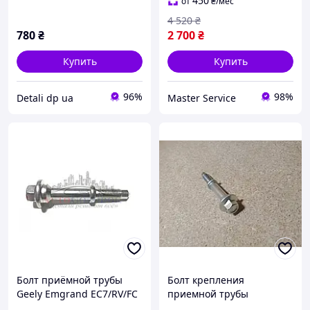
450
от
₴
/мес
4 520
₴
780
₴
2 700
₴
Купить
Купить
96%
98%
Detali dp ua
Master Service
Болт приёмной трубы
Болт крепления
Geely Emgrand EC7/RV/FC
приемной трубы
1064000045
глушителя Geely Emgrand