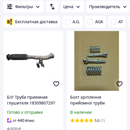
Фильтры
Цена
Производитель
Бесплатная доставка
A.G.
AGK
AT
Б/У Труба приемная
Болт кріплення
глушителя 18309807297
прийомної труби
Mini Countryman R60 10-
[комплект 2 шт]
Готово к отправке
В наличии
17 (9807297, 18309804986,
1203015XV08XB + 1203013-
9804986)
V08 (Haval M2/M4/H6/H7,
440
от
₴
/мес
5.0
(1)
Voleex C10/C30)
4 070
₴