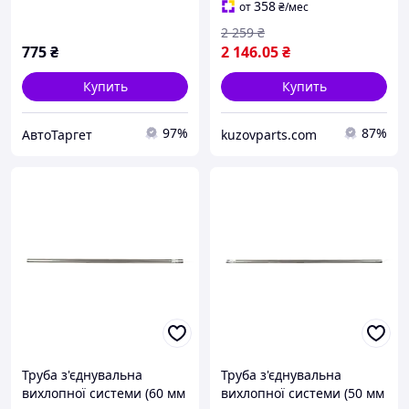
358
от
₴
/мес
2 259
₴
775
₴
2 146
.05
₴
Купить
Купить
97%
87%
АвтоТаргет
kuzovparts.com
Труба з'єднувальна
Труба з'єднувальна
вихлопної системи (60 мм
вихлопної системи (50 мм