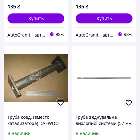
135
₴
135
₴
Купить
Купить
98%
98%
AutoGranit - автозапчасти для китайских автомобилей
AutoGranit - автозапчасти для китайских автомобилей
Труба соед. (вместо
Труба з'єднувальна
катализатора) DAEWOO
вихлопної системи (57 мм
NEXIA (пр-во Polmostrow)
X 2 M) товщина 1,5 мм WL
В наличии
В наличии
05.100
09780