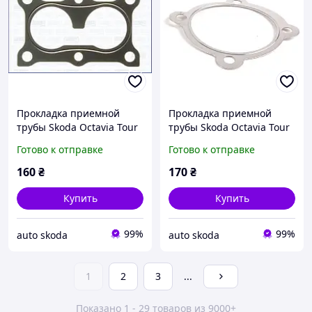
Прокладка приемной
Прокладка приемной
трубы Skoda Octavia Tour
трубы Skoda Octavia Tour
1.6 BFQ
1.8
Готово к отправке
Готово к отправке
160
₴
170
₴
Купить
Купить
99%
99%
auto skoda
auto skoda
1
2
3
...
Показано 1 - 29 товаров из 9000+