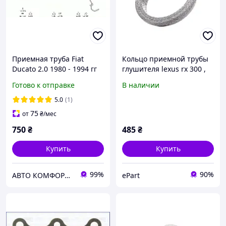
Приемная труба Fiat
Кольцо приемной трубы
Ducato 2.0 1980 - 1994 гг
глушителя lexus rx 300 ,
1745120020
Готово к отправке
В наличии
5.0
(1)
75
от
₴
/мес
750
₴
485
₴
Купить
Купить
99%
90%
АВТО КОМФОРТ +
ePart