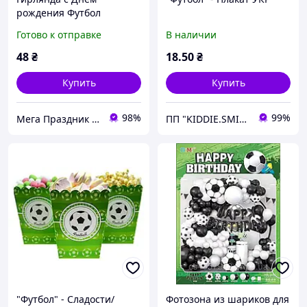
рождения Футбол
Готово к отправке
В наличии
48
₴
18
.50
₴
Купить
Купить
98%
99%
Мега Праздник – магазин аксессуаров для праздника и все для оформления воздушными шарами ОПТ.
ПП "KIDDIE.SMILE"
"Футбол" - Сладости/
Фотозона из шариков для