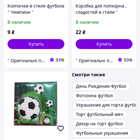
Колпачки в стиле футбола
Коробка для попкорна ,
" Чемпион "
сладостей в стиле "
Футбол " .
В наличии
В наличии
9
₴
22
₴
Купить
Купить
93%
93%
" Оригінальні подарунки " Інтернет - магазин ( оригинальныеподарки.com )
" Оригінальні подарунки " Інтернет - магазин ( оригинальныеподарки.com )
Смотри также
День Рождения Футбол
Фотозона футбол
Украшения для торта футбол
Торт футбольный мяч
Декор на торт футбол
Футбольные украшения