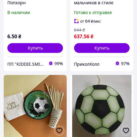
Попкорн
мальчиков в стиле
Футбола Happy Birthday
В наличии
Готово к отправке
64
от
₴
/мес
644
₴
6
.50
₴
637
.56
₴
Купить
Купить
99%
97%
ПП "KIDDIE.SMILE"
ПриколХолл