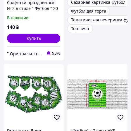
Сахарная картинка футбол
Салфетки праздничные
№ 2 в стиле " Футбол " 20
Футбол для торта
шт. в упаковке
В наличии
Тематическая вечеринка фут
140
₴
Торт мяч
Купить
93%
" Оригінальні подарунки " Інтернет - магазин ( оригинальныеподарки.com )
Гирлянда с Днем
"Футбол" - Плакат УКР