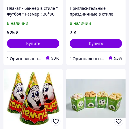
Плакат - баннер в стиле "
Пригласительные
Футбол " Размер : 30*90
праздничные в стиле
см.
"Футбол"
В наличии
В наличии
525
₴
7
₴
Купить
Купить
93%
93%
" Оригінальні подарунки " Інтернет - магазин ( оригинальныеподарки.com )
" Оригінальні подарунки " Інтернет - магазин ( оригинальныеподарки.com )