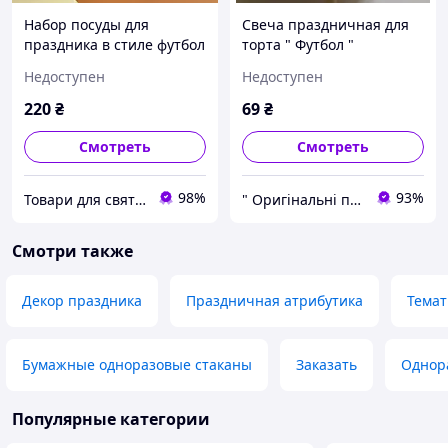
Набор посуды для
Свеча праздничная для
праздника в стиле футбол
торта " Футбол "
Недоступен
Недоступен
220
₴
69
₴
Смотреть
Смотреть
98%
93%
Товари для свята, декору та пакування - інтернет магазин Аладдін
" Оригінальні подарунки " Інтернет - магазин ( оригинальныеподарки.com )
Смотри также
Декор праздника
Праздничная атрибутика
Темат
Бумажные одноразовые стаканы
Заказать
Однора
Популярные категории