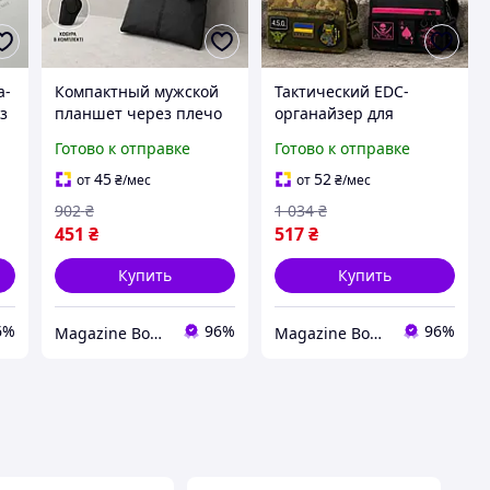
а-
Компактный мужской
Тактический EDC-
з
планшет через плечо
органайзер для
для ежедневного
ежедневного
Готово к отправке
Готово к отправке
ношения документов,
использования с
р
телефона и
быстрым доступом к
45
52
от
₴
/мес
от
₴
/мес
необходимых
документам и
902
₴
1 034
₴
аксессуаров
необходимым
451
₴
517
₴
аксессуарам
Купить
Купить
6%
96%
96%
Magazine Bonya
Magazine Bonya