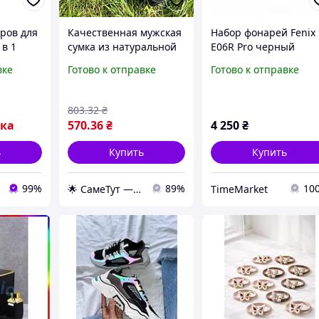
ров для
Качественная мужская
Набор фонарей Fenix
 в 1
сумка из натуральной
E06R Pro черный
и
кожи, стильный
компактный и яркий
вке
Готово к отправке
Готово к отправке
зинки
аксессуар для
аксессуар для
я
повседневного
ежедневного
лект
использования
использования.
803
.32
₴
ладок
вка
570
.36
₴
4 250
₴
ь
Купить
Купить
99%
89%
10
🌟 СамеТут — всё, что нужно, в одном месте 🌟
TimeMarket