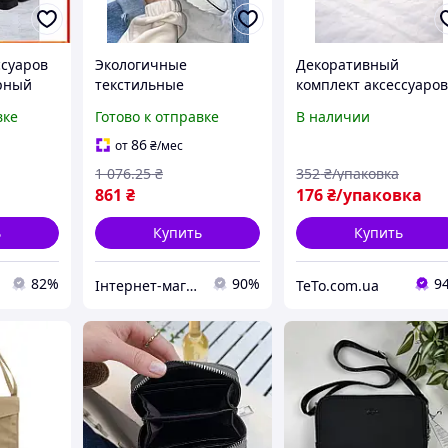
ссуаров
Экологичные
Декоративный
рный
текстильные
комплект аксессуаро
я
аксессуары See refl No
для волос с аккуратн
вке
Готово к отправке
В наличии
brand B045 из эко кожи
фиксацией Набор
и
для повседневного
резинок объёмными
86
от
₴
/мес
использования
фигуркам для
1 076
.25
₴
352
₴/упаковка
 Dor
Вьетнам
ежедневных причёсо
861
₴
176
₴/упаковка
20 шт
ь
Купить
Купить
82%
90%
9
Інтернет-магазин Look 100 Clothes
TeTo.com.ua