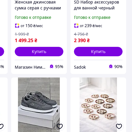
Женская джинсовая
SD Набор аксессуаров
сумка серая с ручками
для ванной черный
для повседневного
комплект для
Готово к отправке
Готово к отправке
образа городской
организации
в
аксессуар с
пространства и
150
239
от
₴
/мес
от
₴
/мес
металлической
ежедневного
1 999
₴
4 756
₴
фурнитурой
использования Sadok
1 499
.25
₴
2 390
₴
декоративной цепоч
Купить
Купить
3%
95%
90%
Магазин Нимфа
Sadok