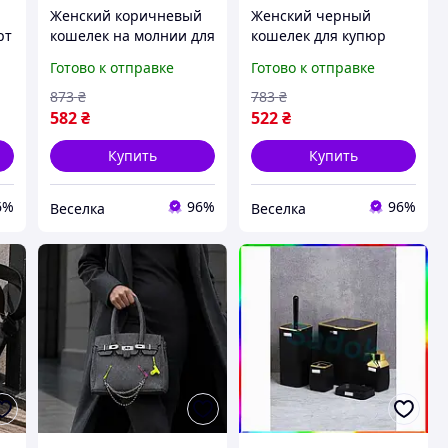
Женский коричневый
Женский черный
рт
кошелек на молнии для
кошелек для купюр
жи
карт и наличных
карт и монет из
Готово к отправке
Готово к отправке
стильный
искусственной кожи
повседневный
стильный
873
₴
783
₴
аксессуар с
повседневный
582
₴
522
₴
отделениями FLAME
аксессуар FLAME
Купить
Купить
6%
96%
96%
Веселка
Веселка