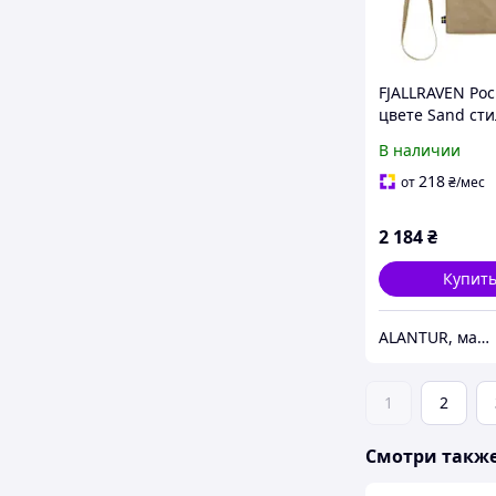
FJALLRAVEN Poc
цвете Sand ст
функциональн
В наличии
карманный акс
для повседнев
218
от
₴
/мес
использования
2 184
₴
Купит
ALANTUR, магазин туристичного спорядження та велосипедів
1
2
Смотри такж