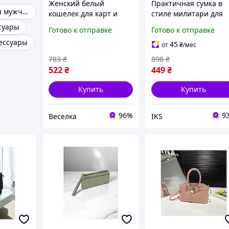
Женский белый
Практичная сумка в
Аксессуары для мужчин
кошелек для карт и
стиле милитари для
купюр из
ежедневной
суары
Готово к отправке
Готово к отправке
искусственной кожи
эксплуатации,
ессуары
стильный
хранения аксессуаро
45
от
₴
/мес
повседневный
и необходимого
783
₴
898
₴
аксессуар FLAME
инвентаря
522
₴
449
₴
Купить
Купить
96%
9
Веселка
IKS