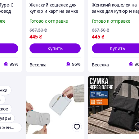
Type-C
Женский кошелек для
Женский кошелек на
ровод
купюр и карт на замке
замке для купюр и ка
елефона
повседневный
из искусственной ко
вке
Готово к отправке
Готово к отправке
чный
зеленый стильный
цвет Latte стильный
ссуар
аксессуар для активной
повседневный
667
.50
₴
667
.50
₴
го
женщины FLAME
аксессуар FLAME
445
₴
445
₴
ь
Купить
Купить
99%
96%
9
Веселка
Веселка
мки
ы
ское
суары
Аксессуары для женщин