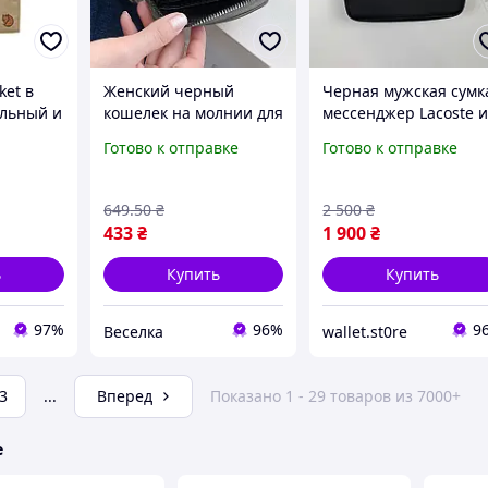
ket в
Женский черный
Черная мужская сумк
ильный и
кошелек на молнии для
мессенджер Lacoste и
ый
карт денег и монет
искусственной кожи -
Готово к отправке
Готово к отправке
ессуар
стильный компактный
практичный и
ного
повседневный
элегантный аксессуа
аксессуар FLAME
для ежедневного
649
.50
₴
2 500
₴
использования
433
₴
1 900
₴
ь
Купить
Купить
97%
96%
9
Веселка
wallet.st0re
3
...
Вперед
Показано 1 - 29 товаров из 7000+
е