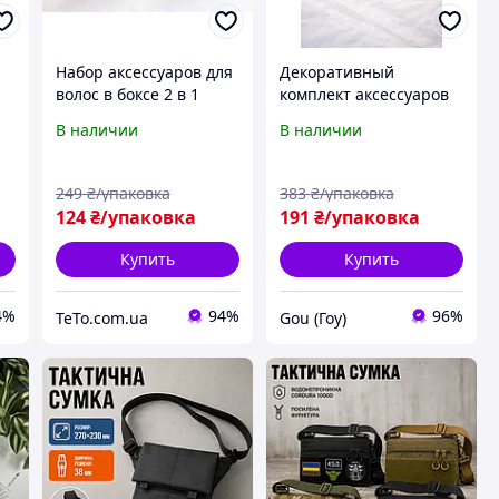
Набор аксессуаров для
Декоративный
в
волос в боксе 2 в 1
комплект аксессуаров
ой
Мини крабики и
для волос с аккуратной
В наличии
В наличии
эластичные резинки
фиксацией Набор
Органайзер для
резинок объёмными
причёсок Комплект
фигуркам для
249
₴/упаковка
383
₴/упаковка
к
ежедневных укладок
ежедневных причёсок
124
₴/упаковка
191
₴/упаковка
20 шт
Купить
Купить
4%
94%
96%
TeTo.com.ua
Gou (Гоу)