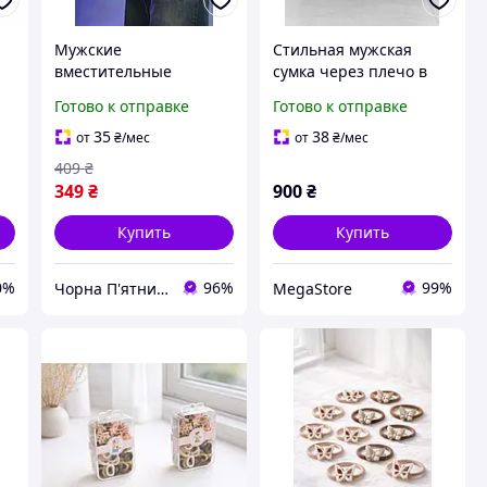
Мужские
Стильная мужская
вместительные
сумка через плечо в
барсетки, надежные
сером цвете
Готово к отправке
Готово к отправке
повседневные
практичный аксессуар
аксессуары для офиса
для ежедневного
35
38
от
₴
/мес
от
₴
/мес
и городских прогулок
использования.
409
₴
Stone Island
349
₴
900
₴
Купить
Купить
0%
96%
99%
Чорна П'ятниця
MegaStore