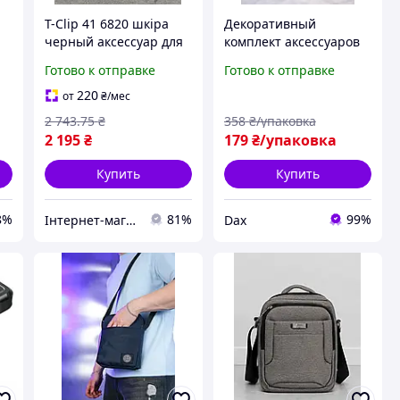
T-Clip 41 6820 шкіра
Декоративный
черный аксессуар для
комплект аксессуаров
го
крепления на ремень
для волос с аккуратной
Готово к отправке
Готово к отправке
универсальный для
фиксацией Набор
повседневного
резинок объёмными
220
от
₴
/мес
использования
фигуркам для
2 743
.75
₴
358
₴/упаковка
ежедневных причёсок
2 195
₴
179
₴/упаковка
20 шт
Купить
Купить
8%
81%
99%
Інтернет-магазин Already Better
Dax