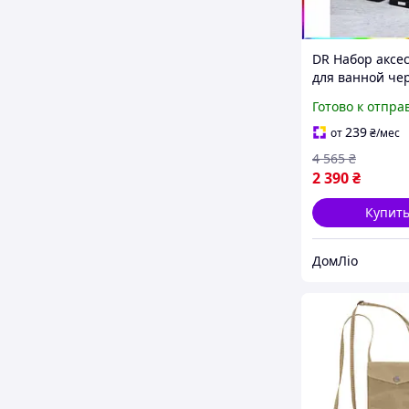
DR Набор аксе
для ванной че
квадратный дл
Готово к отпра
организации
пространства 
239
от
₴
/мес
ежедневного
4 565
₴
использования
2 390
₴
Купит
ДомЛіо