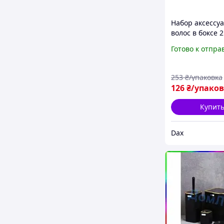
Набор аксессуа
волос в боксе 2
Мини крабики 
Готово к отпра
эластичные ре
Органайзер дл
причёсок Комп
253
₴/упаковка
ежедневных ук
126
₴/упако
Купит
Dax