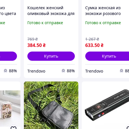
 из
Кошелек женский
Сумка женская из
го цвета
оливковый экокожа для
экокожи розового
го
ежедневного
цвета для ежедневно
вке
Готово к отправке
Готово к отправке
использования
использования
ссуар
стильный аксессуар ТМ
стильный аксессуар
SP
для женщин
769
₴
1 267
₴
384
.50
₴
633
.50
₴
ь
Купить
Купить
88%
88%
8
Trendovo
Trendovo