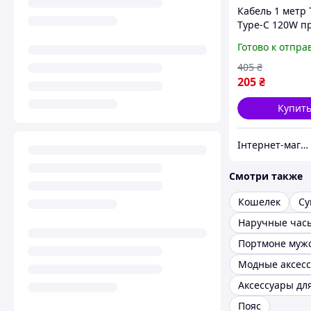
Кабель 1 метр 
Type-C 120W п
для зарядки т
Готово к отпра
планшета про
плетеный аксе
405
₴
для ежедневно
205
₴
использования
Купит
Інтернет-магазин "Petrov shop"
Смотри также
Кошелек
Су
Наручные час
Портмоне муж
Модные аксес
Пояс