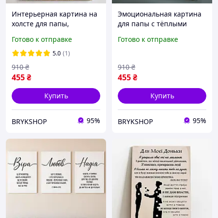
Интерьерная картина на
Эмоциональная картина
холсте для папы,
для папы с тёплыми
эмоциональный подарок
словами благодарности,
Готово к отправке
Готово к отправке
от сына для отца, постер
подарок от сына отцу на
со словами
праздник, интерьерный
5.0
(1)
благодарности для папы
постер на холсте
910
₴
910
₴
455
₴
455
₴
Купить
Купить
95%
95%
BRYKSHOP
BRYKSHOP