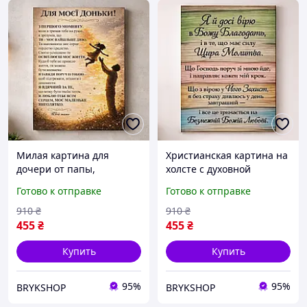
Милая картина для
Христианская картина на
дочери от папы,
холсте с духовной
интерьерный
надписью, интерьерный
Готово к отправке
Готово к отправке
декоративный постер
постер для декора дома,
дочке, оригинальный
подарок верующим
910
₴
910
₴
подарок для дочки от
455
₴
455
₴
отца на праздник
Купить
Купить
95%
95%
BRYKSHOP
BRYKSHOP