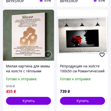
95%
95%
BRYKSHOP
BRYKSHOP
Милая картина для мамы
Репродукция на холсте
на холсте с тёплыми
100х50 см Романтический
словами, оригинальный
образ девушки,
Готово к отправке
Готово к отправке
подарок маме от сына,
122T5A556
интерьерный постер для
910
₴
декора
455
₴
739
₴
Купить
Купить