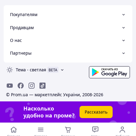
Покупателям
Продавцам
О нас
Партнеры
Тема
-
светлая
BETA
© Prom.ua — маркетплейс України, 2008-2026
Насколько
Рассказать
удобно на проме?