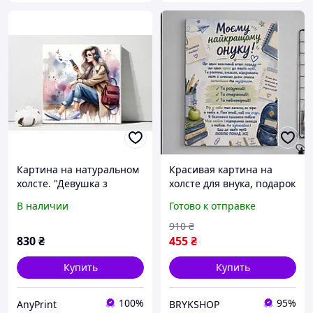
Картина на натуральном
Красивая картина на
холсте. "Девушка з
холсте для внука, подарок
рюкзаком", размер 40х40
внуку на выпускной,
В наличии
Готово к отправке
см
декоративный
интерьерный постер с
910
₴
пожеланием
830
₴
455
₴
Купить
Купить
100%
95%
AnyPrint
BRYKSHOP