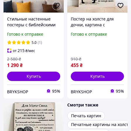
Стильные настенные
Постер на холсте для
постеры с библейскими
дочки, картина с
цитатами «Вера,
надписью-пожеланием,
Готово к отправке
Готово к отправке
Надежда, Любовь»,
детские подарочные
модульная картина для
постеры
5.0
(1)
декора интерьера
215
от
₴
/мес
2 580
₴
910
₴
1 290
₴
455
₴
Купить
Купить
95%
95%
BRYKSHOP
BRYKSHOP
Смотри также
Печать картин
Печатные картины на холсте