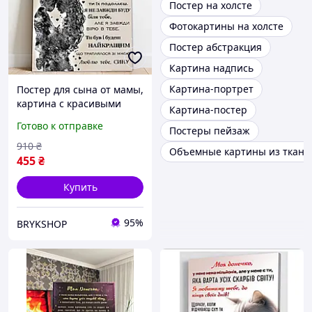
Постер на холсте
Фотокартины на холсте
Постер абстракция
Картина надпись
Картина-портрет
Постер для сына от мамы,
картина с красивыми
Картина-постер
словами, постер на
Готово к отправке
Постеры пейзаж
холсте с принтом
910
₴
Объемные картины из ткани
455
₴
Купить
95%
BRYKSHOP