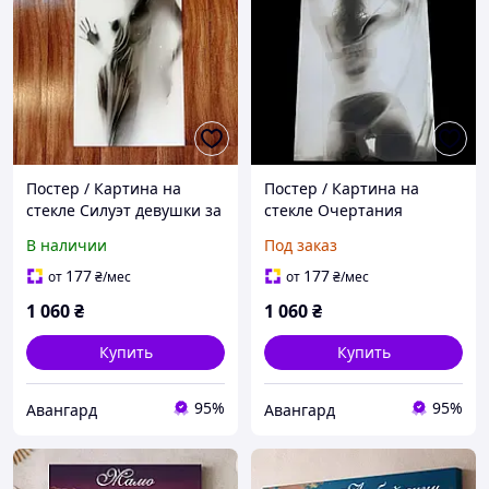
Постер / Картина на
Постер / Картина на
стекле Силуэт девушки за
стекле Очертания
мокрой тканью
девушки за прозрачной
В наличии
Под заказ
тканью
177
177
от
₴
/мес
от
₴
/мес
1 060
₴
1 060
₴
Купить
Купить
95%
95%
Авангард
Авангард