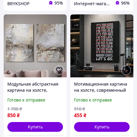
95%
96%
BRYKSHOP
Интернет-магазин TVOЁ
Модульная абстрактная
Мотивационная картина
картина на холсте,
на холсте, современный
современный декор для
постер для офиса,
Готово к отправке
Готово к отправке
интерьера,
стильный настенный
декоративный набор
декор
1 700
₴
910
₴
постеров для дома и
850
₴
455
₴
офиса
Купить
Купить