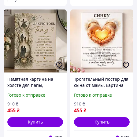
Памятная картина на
Трогательный постер для
холсте для папы,
сына от мамы, картина
трогательный подарок
на холсте с пожеланием
Готово к отправке
Готово к отправке
отцу от дочери,
для декора интерьера,
интерьерный постер для
оригинальный подарок
910
₴
910
₴
декора
сыну
455
₴
455
₴
Купить
Купить