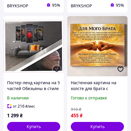
95%
95%
BRYKSHOP
BRYKSHOP
Постер-ленд картина на 5
Настенная картина на
частей Обезьяны в стиле
холсте для брата с
поп-арт 80х118
пожеланиями,
В наличии
Готово к отправке
65H019B79
оригинальный подарок
брату, декоративный
216
от
₴
/мес
910
₴
постер для интерьера
1 299
₴
455
₴
Купить
Купить