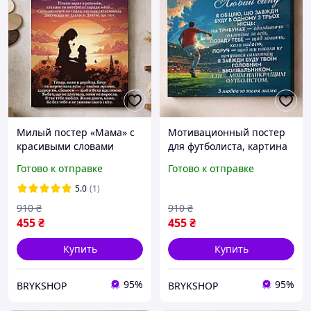
Милый постер «Мама» с
Мотивационный постер
красивыми словами
для футболиста, картина
благодарности, подарок
для сына с поддержкой от
Готово к отправке
Готово к отправке
для мамы на праздник,
мамы, подарок сыну-
интерьерная картина
футболисту на праздник
5.0
(1)
маме
910
₴
910
₴
455
₴
455
₴
Купить
Купить
95%
95%
BRYKSHOP
BRYKSHOP