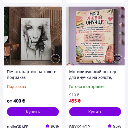
Печать картин на холсте
Мотивирующий постер
под заказ
для внучки на холсте,
стильный настенный
Под заказ
Готово к отправке
декор для детской
комнаты, картина в
910
₴
подарок для внучки
от
400
₴
455
₴
Купить
Купить
96%
95%
pollyGRAFF
BRYKSHOP