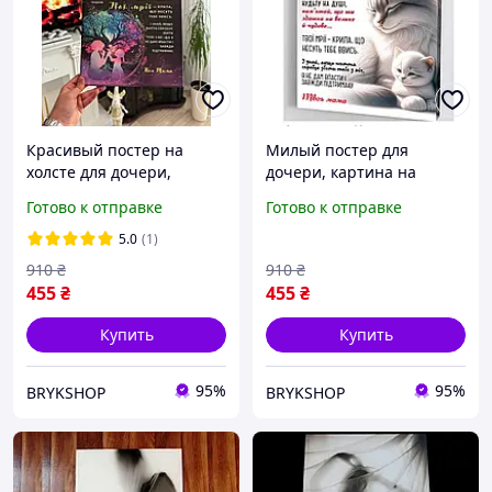
Красивый постер на
Милый постер для
холсте для дочери,
дочери, картина на
подарок от мамы,
холсте, подарок дочке от
Готово к отправке
Готово к отправке
картина для дочки
мамы
5.0
(1)
910
₴
910
₴
455
₴
455
₴
Купить
Купить
95%
95%
BRYKSHOP
BRYKSHOP