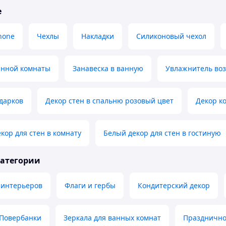
е
hone
Чехлы
Накладки
Силиконовый чехол
анной комнаты
Занавеска в ванную
Увлажнитель воз
дарков
Декор стен в спальню розовый цвет
Декор к
ор для стен в комнату
Белый декор для стен в гостиную
категории
 интерьеров
Флаги и гербы
Кондитерский декор
Повербанки
Зеркала для ванных комнат
Празднично