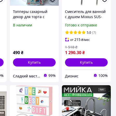
Топперы сахарный
Смеситель для ванной
декор для торта с
с душем Mixxus SUS-
леденцами Эльза
009 Euro нержавеющая
В наличии
Готово к отправке
(Холодное сердце)
сталь
5.0
(7)
215
от
₴
/мес
1 518
₴
490
₴
1 290
.30
₴
Купить
Купить
9%
99%
100%
Сладкий мастер
Дионис