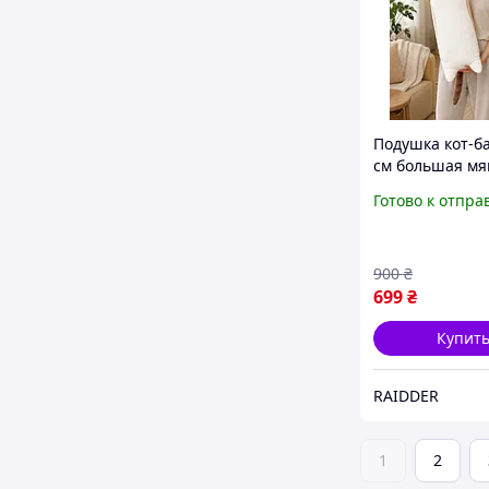
Подушка кот-б
см большая мя
игрушка обни
Готово к отпра
для сна отдыха
декора детской
комнаты (R9047
900
₴
699
₴
Купит
RAIDDER
1
2