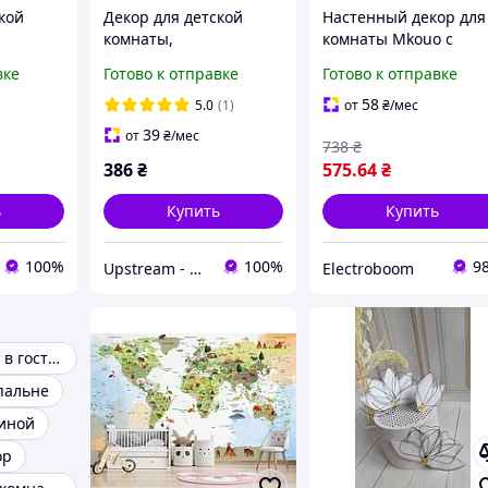
кой
Декор для детской
Настенный декор для
комнаты,
комнаты Mkouo с
самоклеющиеся
фазами Луны
вке
Готово к отправке
Готово к отправке
сунком
плёнка Oracal с
 мира"
рисунком "Детская
58
5.0
(1)
от
₴
/мес
карта мира"
39
от
₴
/мес
738
₴
386
₴
575
.64
₴
ь
Купить
Купить
100%
100%
9
Upstream - интернет-магазин домашнего декора
Electroboom
Декор на стену в гостиную
пальне
тиной
ор