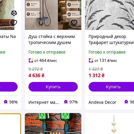
наты Na
Душ стойка с верхним
Природный декор
тропическим душем
Трафарет штукатурки
Смесители и душевые
DFA Трава стильный
вке
Готово к отправке
Готово к отправке
системы для ванной
растительный рисун
комнаты колонны для
для стен 0.3-1 мм
464
131
от
₴
/мес
от
₴
/мес
ванны
(P00124)
9 272
₴
1 327
₴
4 636
₴
1 312
₴
ь
Купить
Купить
98%
97%
9
Интернет магазин "Eleven"
Andeva Decor