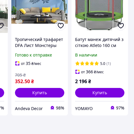
Тропический трафарет
Батут манеж дитячий з
DFA Лист Монстеры
сіткою Atleto 160 см
оригинальный рисунок
зелений KRB10
Готово к отправке
В наличии
для декора интерьера
штукатуркой или
35
от
₴
/мес
5.0
(1)
краской 0.3-1 мм
366
от
₴
/мес
705
₴
(P00031)
352
.50
₴
2 196
₴
Купить
Купить
7%
98%
97%
Andeva Decor
YOMAYO