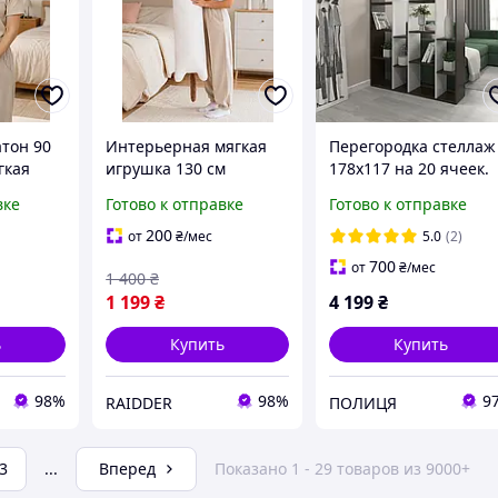
атон 90
Интерьерная мягкая
Перегородка стеллаж
гкая
игрушка 130 см
178х117 на 20 ячеек.
машка
гигантский кот
Книжная полка,
вке
Готово к отправке
Готово к отправке
 и
подушка обнимашка
офисный шкаф,
для сна отдыха релакса
разделитель стенка в
200
от
₴
/мес
5.0
(2)
)
и декора комнаты
зал
700
от
₴
/мес
1 400
₴
(R9047)
1 199
₴
4 199
₴
ь
Купить
Купить
98%
98%
9
RAIDDER
ПОЛИЦЯ
3
...
Вперед
Показано 1 - 29 товаров из 9000+