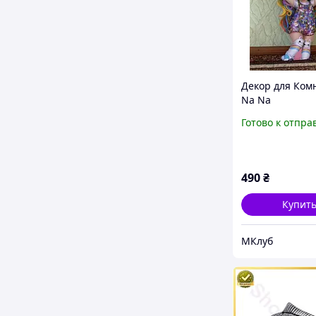
Декор для Ком
Na Na
Готово к отпра
490
₴
Купит
МКлуб