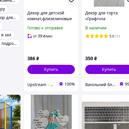
Декор детской комнаты
иру
Декор для детской
Декор для торта
Настенный декор для спальни
комнат,флизелиновые
«Графічна
фотообои с рисунком
елегантність»: Набір
Готово к отправке
В наличии
"Детская карта мира"
їстівних квітів з
 в зал
контурним малюнком
39
от
₴
/мес
5.0
(1)
Декор комнаты подростка
386
₴
350
₴
Купить
Купить
100%
9
Upstream - интернет-магазин домашнего декора
Ванільний блиск для кондитера