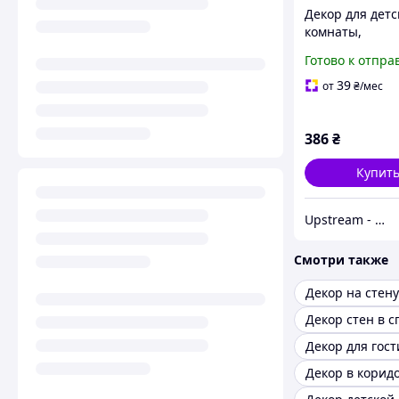
Декор для детс
комнаты,
флизелиновые
Готово к отпра
фотообои с ри
"Детская карта
39
от
₴
/мес
386
₴
Купит
Upstream - интернет-магазин домашнего декора
Смотри также
Декор стен в с
Декор для гос
Декор в корид