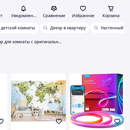
ет
Уведомления
Сравнение
Избранное
Корзина
 детской комнаты
Декор в квартиру
Настенный де
Декор для комнаты с оригинальными рисунками