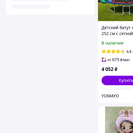
Детский батут A
252 см с сеткой
лестницей multi
В наличии
Батут для дома,
детской комна
4.8
675
от
₴
/мес
4 052
₴
Купит
YOMAYO