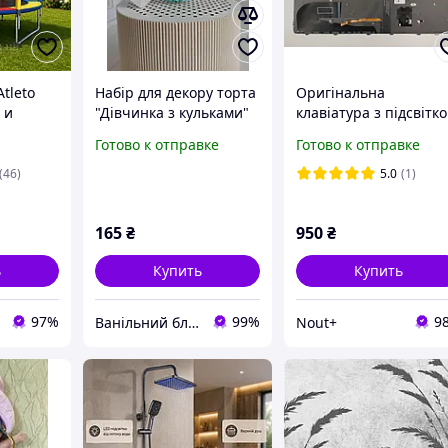
tleto
Набір для декору торта
Оригінальна
 и
"Дівчинка з кульками"
клавіатура з підсвітк
kolor /
для ноутбука HP
Готово к отправке
Готово к отправке
 сада,
EliteBook 850 G3 G4 H
ты
ZBook 15 G3 15U G3 1
(46)
5.0
(1)
G3 755 G4
165
₴
950
₴
ь
Купить
Купить
97%
99%
9
Ванільний блиск для кондитера
Nout+