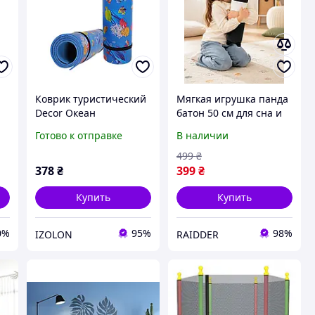
Коврик туристический
Мягкая игрушка панда
Decor Океан
батон 50 см для сна и
(1800х550x8мм)
объятий плюшевая
Готово к отправке
В наличии
декоративный с
подушка антистресс
рисунком, для туризма,
для детей и декора
499
₴
мягкий
детской комнаты
378
₴
399
₴
(R9031)
Купить
Купить
0%
95%
98%
IZOLON
RAIDDER