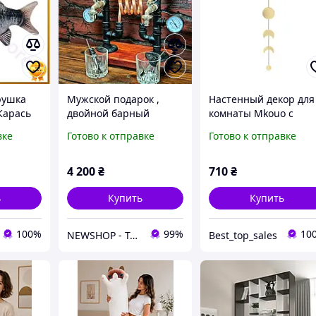
рушка
Мужской подарок ,
Настенный декор для
 Карась
двойной барный
комнаты Mkouo с
0 см
дозатор для алкоголя
фазами Луны
вке
Готово к отправке
Готово к отправке
етей
Наливатор
наты
Оригинальный
подарок Декор для
4 200
₴
710
₴
Бара
ь
Купить
Купить
100%
99%
10
NEWSHOP - Товары для пикника
Best_top_sales