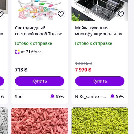
Светодиодный
Мойка кухонная
ою
световой короб Tricase
многофункциональная
Pink A4 с 312 буквами и
Mixxus NK840064 Decor
Готово к отправке
Готово к отправке
P
3 маркерами USB
Graphite для кухни со
7
подсветка для декора
встроенным
71
от
₴
/мес
смесителем из
10 316
₴
нержавеющей стали
713
₴
7 970
₴
Купить
Купить
8%
99%
99%
Spot
NiKs_santex – интернет-магазин сантехники