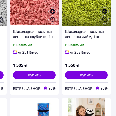
Шоколадная посыпка
Шоколадная посыпка
лепестка клубники, 1 кг
лепестка лайм, 1 кг
В наличии
В наличии
ок
251
258
от
₴
/мес
от
₴
/мес
1 505
₴
1 550
₴
Купить
Купить
8%
95%
95%
ESTRELLA SHOP
ESTRELLA SHOP