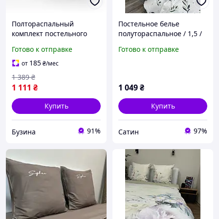
Полтораспальный
Постельное белье
комплект постельного
полутораспальное / 1,5 /
белья Home Line
150/220/Бязь голд люкс /
Готово к отправке
Готово к отправке
"Волочки" (белые на
хлопок
зеленом) (173305)
185
от
₴
/мес
1 389
₴
1 111
₴
1 049
₴
Купить
Купить
91%
97%
Бузина
Сатин