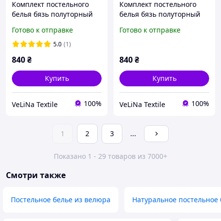
Комплект постельного
Комплект постельного
белья бязь полуторный
белья бязь полуторный
размер
размер
Готово к отправке
Готово к отправке
5.0
(1)
840
₴
840
₴
Купить
Купить
100%
100%
VeLiNa Textile
VeLiNa Textile
1
2
3
...
Показано 1 - 29 товаров из 7000+
Смотри также
Постельное белье из велюра
Натуральное постельное 