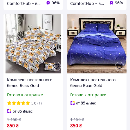
96%
96%
ComfortHub – ваш дом, ваш комфорт, ваше тепло
ComfortHub – ваш дом, ваш комфорт, ваше тепло
Комплект постельного
Комплект постельного
белья Бязь Gold
белья Бязь Gold
полутораспальный
полутораспальный
Готово к отправке
Готово к отправке
BG0150007
BG0150008
85
5.0
(1)
от
₴
/мес
85
от
₴
/мес
1 150
₴
1 150
₴
850
₴
850
₴