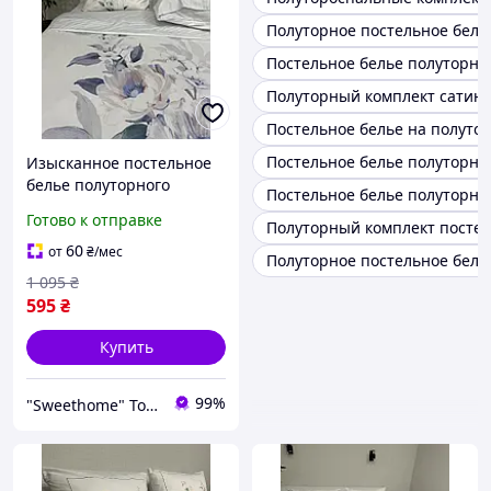
Полуторное постельное бель
Постельное белье полуторно
Полуторный комплект сатин
Постельное белье на полуто
Постельное белье полуторн
Изысканное постельное
белье полуторного
Постельное белье полуторно
размера с цветочным
Готово к отправке
Полуторный комплект постел
принтом молочного
цвета 150x200 см.
60
от
₴
/мес
Полуторное постельное бель
1 095
₴
595
₴
Купить
99%
"Sweethome" Товари для дому