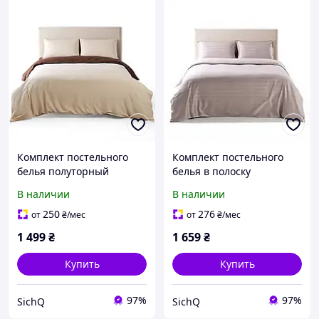
Комплект постельного
Комплект постельного
белья полуторный
белья в полоску
150*210 см муслин люкс
полуторный 150*210 см,
В наличии
В наличии
бежевый
бежевый
250
276
от
₴
/мес
от
₴
/мес
1 499
₴
1 659
₴
Купить
Купить
97%
97%
SichQ
SichQ