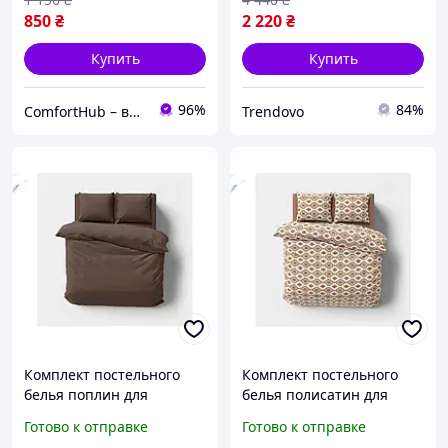
850
₴
2 220
₴
Купить
Купить
96%
84%
ComfortHub – ваш дом, ваш комфорт, ваше тепло
Trendovo
Комплект постельного
Комплект постельного
белья поплин для
белья полисатин для
полутораспальной
полутораспальной
Готово к отправке
Готово к отправке
кровати с резинкой для
кровати мягкий и