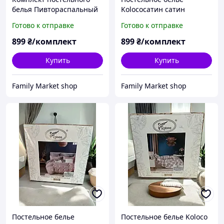
белья Пивтораспальный
Kolocoсатин сатин
Koloco сатин пудрово-
полутораспальный
Готово к отправке
Готово к отправке
розовый с желтым
150х220 см свет
акцентом
бирюзовый
899
₴/комплект
899
₴/комплект
Купить
Купить
Family Market shop
Family Market shop
Постельное белье
Постельное белье Koloco