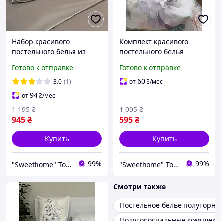
Набор красивого
Комплект красивого
постельного белья из
постельного белья
сатина
полутораспального
Готово к отправке
Готово к отправке
полутораспальный цвет
размера оливкового
мокко 150*220 см
цвета с цветочным
60
3.0
(1)
от
₴
/мес
принтом 150x200см.
94
от
₴
/мес
1 195
₴
1 095
₴
945
₴
595
₴
Купить
Купить
99%
99%
"Sweethome" Товари для дому
"Sweethome" Товари для дому
Смотри также
Постельное белье полуторно
Полутороспальные комплекты