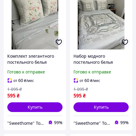
Комплект элегантного
Набор модного
постельного белья
постельного белья
полутораспального
полутораспального
Готово к отправке
Готово к отправке
размера 150x200 см с
размера 150x200 см
цветочным принтом.
бежевого цвета с
60
60
от
₴
/мес
от
₴
/мес
принтом.
1 095
₴
1 095
₴
595
₴
595
₴
Купить
Купить
99%
99%
"Sweethome" Товари для дому
"Sweethome" Товари для дому