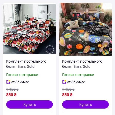
Комплект постельного
Комплект постельного
белья Бязь Gold
белья Бязь Gold
полутораспальный
полутораспальный
Готово к отправке
Готово к отправке
BG0150001
BG0150002
85
85
от
₴
/мес
от
₴
/мес
1 150
₴
1 150
₴
850
₴
850
₴
Купить
Купить