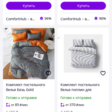
Купить
Купить
96%
96%
ComfortHub – ваш дом, ваш комфорт, ваше тепло
ComfortHub – ваш дом, ваш комфорт, ваше тепло
Комплект постельного
Комплект постельного
белья Бязь Gold
белья поплин для
полутораспальный
полутораспальной
Готово к отправке
Готово к отправке
BG0150009
кровати с резинкой для
комфортного сна
85
370
от
₴
/мес
от
₴
/мес
1 150
₴
4 440
₴