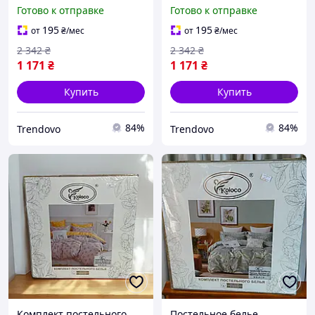
полутораспальной
полутораспальной
Готово к отправке
Готово к отправке
кровати с резинкой для
кровати мягкий и
комфортного сна
удобный для комфортного
195
195
от
₴
/мес
от
₴
/мес
сна
2 342
₴
2 342
₴
1 171
₴
1 171
₴
Купить
Купить
84%
84%
Trendovo
Trendovo
Комплект постельного
Постельное белье