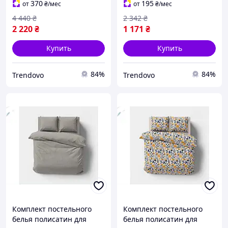
комфортного сна
удобный для комфортного
370
195
от
₴
/мес
от
₴
/мес
сна
4 440
₴
2 342
₴
2 220
₴
1 171
₴
Купить
Купить
84%
84%
Trendovo
Trendovo
Комплект постельного
Комплект постельного
белья полисатин для
белья полисатин для