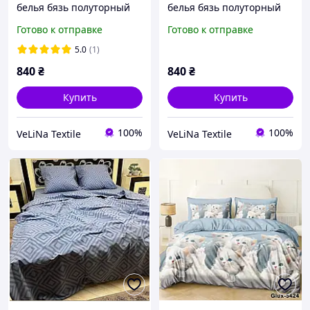
белья бязь полуторный
белья бязь полуторный
размер
размер
Готово к отправке
Готово к отправке
5.0
(1)
840
₴
840
₴
Купить
Купить
100%
100%
VeLiNa Textile
VeLiNa Textile