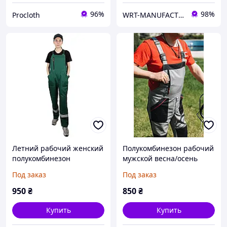
96%
98%
Procloth
WRT-MANUFACTURING
Летний рабочий женский
Полукомбинезон рабочий
полукомбинезон
мужской весна/осень
"Маричка" (зеленый)
«Мастер-Про» 100%
Под заказ
Под заказ
100% хлопок
хлопок Мужская
спецодежда
950
₴
850
₴
Купить
Купить