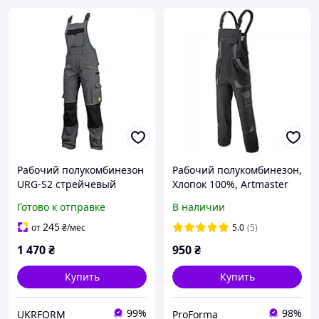
Рабочий полукомбинезон
Рабочий полукомбинезон,
URG-S2 стрейчевый
Хлопок 100%, Artmaster
хлопок Польша
Польша, PROCOTTON.
Готово к отправке
В наличии
245
от
₴
/мес
5.0
(5)
1 470
₴
950
₴
Купить
Купить
99%
98%
UKRFORM
ProForma