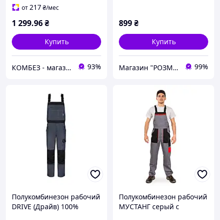
217
от
₴
/мес
1 299
.96
₴
899
₴
Купить
Купить
93%
99%
КОМБЕЗ - магазины качественной спецодежды и СИЗ
Магазин "РОЗМАРИН"
Полукомбинезон рабочий
Полукомбинезон рабочий
DRIVE (Драйв) 100%
МУСТАНГ серый с
хлопок 270г/м2, темно-
черным ( 100% хлопок )