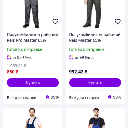
Полукомбинезон рабочий
Полукомбинезон рабочий
Reis Pro Master 65%
Reis Master 65%
полиэстер 35% хлопок
полиэстер 35% хлопок
Готово к отправке
Готово к отправке
300г/м² PRO-B SBP
262г/м² SM S (100018735)
(100012249) 60
56
85
99
от
₴
/мес
от
₴
/мес
1 055
.01
₴
850
₴
992
.42
₴
Купить
Купить
99%
99%
Все для сварки
Все для сварки