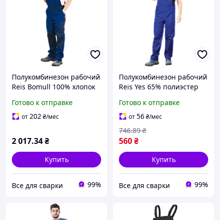
Полукомбинезон рабочий
Полукомбинезон рабочий
Reis Bomull 100% хлопок
Reis Yes 65% полиэстер
262г/м² BOMULL-B NG
35% хлопок 262г/м² YES-B
Готово к отправке
Готово к отправке
(100012993) 54
N (100079232) 46
202
56
от
₴
/мес
от
₴
/мес
746
.89
₴
2 017
.34
₴
560
₴
Купить
Купить
99%
99%
Все для сварки
Все для сварки