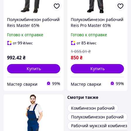
Полукомбинезон рабочий
Полукомбинезон рабочий
Reis Master 65%
Reis Pro Master 65%
полиэстер 35% хлопок
полиэстер 35% хлопок
Готово к отправке
Готово к отправке
262г/м² SM S (100018735)
300г/м² PRO-B SBP
62
(100012249) 60
99
85
от
₴
/мес
от
₴
/мес
1 055
.01
₴
992
.42
₴
850
₴
Купить
Купить
99%
99%
Мастер сварки
Мастер сварки
Смотри также
Комбинезон рабочий
Полукомбинезон рабочий
Рабочий мужской комбинезо