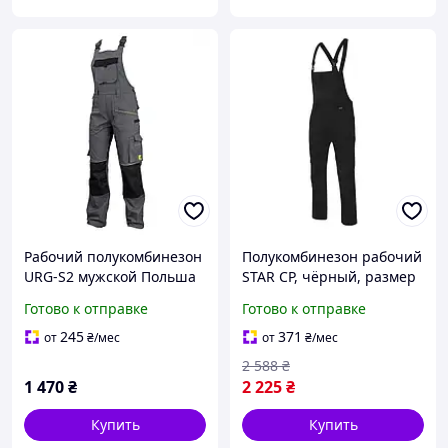
Рабочий полукомбинезон
Полукомбинезон рабочий
URG-S2 мужской Польша
STAR CP, чёрный, размер
из хлопка
54, MODYF WURTH ( арт.
Готово к отправке
Готово к отправке
M404299431 )
245
371
от
₴
/мес
от
₴
/мес
2 588
₴
1 470
₴
2 225
₴
Купить
Купить