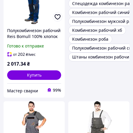
Спецодежда комбинезон раб
Комбинезон рабочий синий
Полукомбинезон мужской ра
Комбинезон рабочий хб
Полукомбинезон рабочий
Reis Bomull 100% хлопок
Комбинезон роба
262г/м² BOMULL-B NG
Готово к отправке
Полукомбинезон рабочий си
(100012993) 54
202
от
₴
/мес
Штаны комбинезон рабочий
2 017
.34
₴
Купить
99%
Мастер сварки