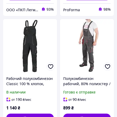
93%
98%
ООО «ПКП Легмаш»
ProForma
Рабочий полукомбинезон
Полукомбинезон
Classic 100 % хлопок,
рабочий, 80% полиэстер /
ArtMas Польша
20% хлопок, плотность
В наличии
Готово к отправке
260 г/м², S INTERTOOL SP-
3021
190
90
от
₴
/мес
от
₴
/мес
1 140
₴
899
₴