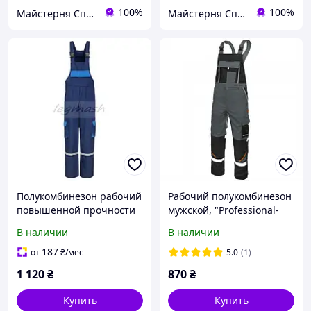
100%
100%
Майстерня Спецодягу LTM
Майстерня Спецодягу LTM
Полукомбинезон рабочий
Рабочий полукомбинезон
повышенной прочности
мужской, "Professional-
(хлопок)
Ref". 65% Полиестер на
В наличии
В наличии
35% Хлопка
187
от
₴
/мес
5.0
(1)
1 120
₴
870
₴
Купить
Купить