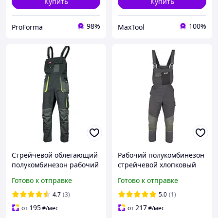
Купить
Купить
98%
100%
ProForma
MaxTool
Стрейчевой облегающий
Рабочий полукомбинезон
полукомбинезон рабочий
стрейчевой хлопковый
CLASSIC STRETCH SLIM
GALMAG WH680 GRAFIT ,
Готово к отправке
Готово к отправке
Artmaster высокого
спецодежда для
качества, стрейчевой.
сварщика Польша
4.7
(3)
5.0
(1)
195
217
от
₴
/мес
от
₴
/мес