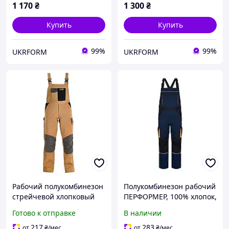
1 170
₴
1 300
₴
Купить
Купить
99%
99%
UKRFORM
UKRFORM
Рабочий полукомбинезон
Полукомбинезон рабочий
стрейчевой хлопковый
ПЕРФОРМЕР, 100% хлопок,
GALMAG WH680 ,
темно-синий/чёрный/
Готово к отправке
В наличии
спецодежда для
оранжевый
сварщика Польша
217
283
от
₴
/мес
от
₴
/мес