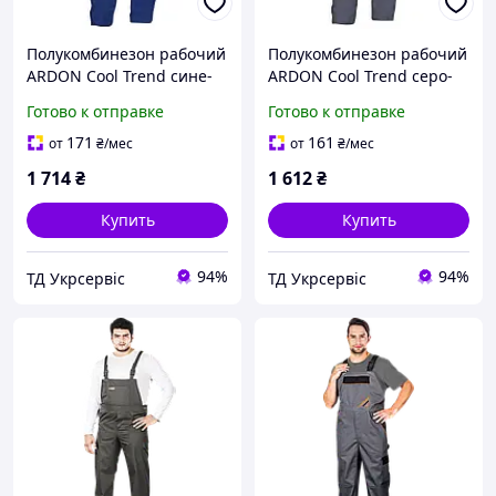
Полукомбинезон рабочий
Полукомбинезон рабочий
ARDON Cool Trend сине-
ARDON Cool Trend серо-
черный
черный
Готово к отправке
Готово к отправке
171
161
от
₴
/мес
от
₴
/мес
1 714
₴
1 612
₴
Купить
Купить
94%
94%
ТД Укрсервіс
ТД Укрсервіс