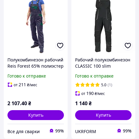
Полукомбинезон рабочий
Рабочий полукомбинезон
Reis Forest 65% полиэстер
CLASSIC 100 slim
35% хлопок 290г/м² SF GZ
Artmaster ,
Готово к отправке
Готово к отправке
(100017579) 60
изготовленный из 100 %
хлопка , летняя
211
от
₴
/мес
5.0
(1)
спецодежда
190
от
₴
/мес
2 107
.40
₴
1 140
₴
Купить
Купить
99%
99%
Все для сварки
UKRFORM