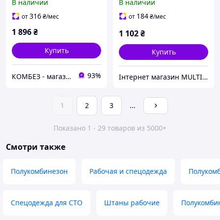
В наличии
В наличии
серый/черный
316
184
от
₴
/мес
от
₴
/мес
1 896
₴
1 102
₴
Купить
Купить
93%
КОМБЕЗ - магазины качественной спецодежды и СИЗ
Інтернет магазин MULTITEKS спецодежда от производителя
1
2
3
...
Показано 1 - 29 товаров из 5000+
Смотри также
Полукомбинезон
Рабочая и спецодежда
Полуком
Спецодежда для СТО
Штаны рабочие
Полукомби