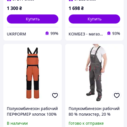
1 300
₴
1 698
₴
Купить
Купить
99%
93%
UKRFORM
КОМБЕЗ - магазины качественной спецодежды и СИЗ
Полукомбинезон рабочий
Полукомбинезон рабочий
ПЕРФОРМЕР хлопок 100%
80 % полиэстер, 20 %
терракотовый/чёрный
хлопок, плотность 260 г/
В наличии
Готово к отправке
м2, S