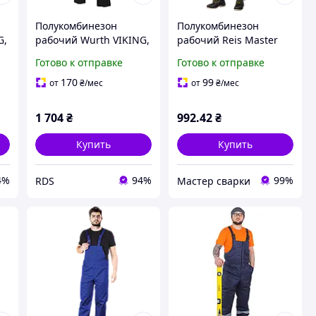
Полукомбинезон
Полукомбинезон
G,
рабочий Wurth VIKING,
рабочий Reis Master
серо-черный, размер
65% полиэстер 35%
Готово к отправке
Готово к отправке
52. (5899706452)
хлопок 262г/м² SM S
(100018735) 62
170
99
от
₴
/мес
от
₴
/мес
1 704
₴
992
.42
₴
Купить
Купить
4%
94%
99%
RDS
Мастер сварки