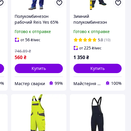
Полукомбинезон
Зимний
рабочий Reis Yes 65%
полукомбинезон
полиэстер 35% хлопок
рабочий утепленный
Готово к отправке
Готово к отправке
262г/м² YES-B N
СТО Рабочий
(100079232) 58
утепленный
56
от
₴
/мес
5.0
(10)
комбинезон Зимняя
225
от
₴
/мес
746
.89
₴
спецодежда
560
₴
1 350
₴
Купить
Купить
9%
99%
100%
Мастер сварки
Майстерня Спецодягу LTM