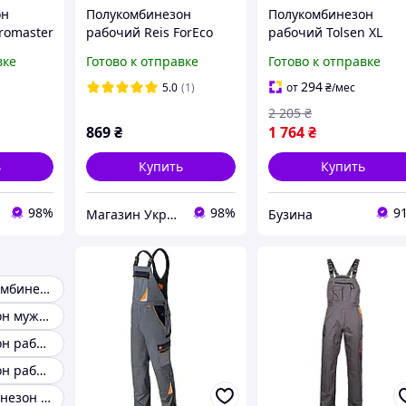
он
Полукомбинезон
Полукомбинезон
romaster
рабочий Reis ForEco
рабочий Tolsen XL
(ForEco_B)
45225 buzyna
вке
Готово к отправке
Готово к отправке
294
5.0
(1)
от
₴
/мес
2 205
₴
869
₴
1 764
₴
ь
Купить
Купить
98%
98%
9
Магазин УкрСтройСнаб
Бузина
Спецодежда комбинезон рабочий
Полукомбинезон мужской рабочий
Полукомбинезон рабочий хлопок
Полукомбинезон рабочий синий
Рабочий комбинезон оранжевый