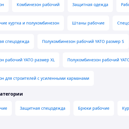
он
Комбинезон рабочий
Защитная одежда
Раб
чие куртка и полукомбинезон
Штаны рабочие
Спецо
ая спецодежда
Полукомбинезон рабочий YATO размер S
он рабочий YATO размер XL
Полукомбинезон рабочий YAT
он для строителей с усиленными карманами
категории
чие
Защитная спецодежда
Брюки рабочие
Кур