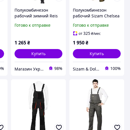
Полукомбинезон
Полукомбинезон
рабочий зимний Reis
рабочий Sizam Chelsea
S-WINTER B
S
Готово к отправке
Готово к отправке
(утепленный,
водостойкий)
325
от
₴
/мес
1 265
₴
1 950
₴
Купить
Купить
0%
98%
100%
Магазин УкрСтройСнаб
Sizam & Doloni