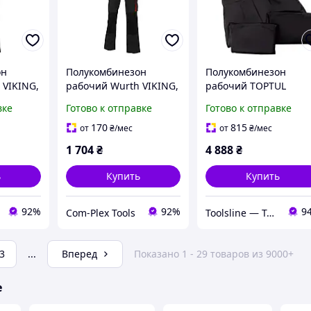
он
Полукомбинезон
Полукомбинезон
 VIKING,
рабочий Wurth VIKING,
рабочий TOPTUL
размер
серо-черный, размер
(размер 2L)
вке
Готово к отправке
Готово к отправке
)
52. (5899706452)
AXG00012204
170
815
от
₴
/мес
от
₴
/мес
1 704
₴
4 888
₴
ь
Купить
Купить
92%
92%
9
Com-Plex Tools
Toolsline — Твоя линия инструмента
3
...
Вперед
Показано 1 - 29 товаров из 9000+
е