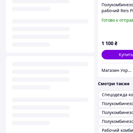
Полукомбинез
рабочий Reis P
(PRO-B SBP)
Готово к отпра
1 100
₴
Купит
Магазин УкрСтройСнаб
Смотри также