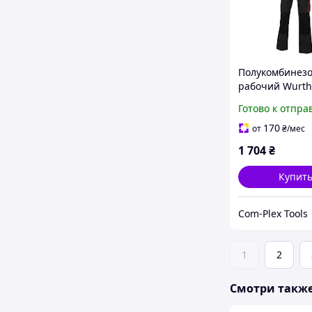
Полукомбинез
рабочий Wurth
серо-черный, 
Готово к отпра
50. (5899706450
170
от
₴
/мес
1 704
₴
Купит
Com-Plex Tools
1
2
Смотри такж