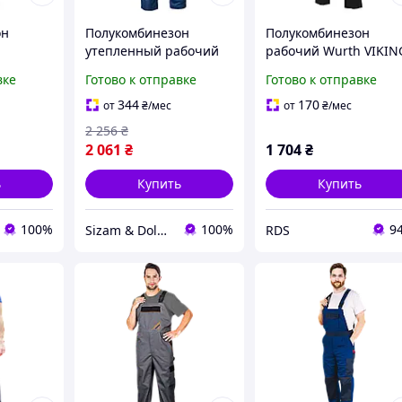
он
Полукомбинезон
Полукомбинезон
утепленный рабочий
рабочий Wurth VIKIN
Sizam Nottingham M
серо-черный, размер
вке
Готово к отправке
Готово к отправке
50. (5899706450)
344
170
от
₴
/мес
от
₴
/мес
2 256
₴
2 061
₴
1 704
₴
ь
Купить
Купить
100%
100%
9
Sizam & Doloni
RDS