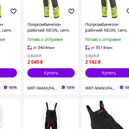
он
Полукомбинезон
Полукомбинезон
 сигн.
рабочий NEON, сигн.
рабочий NEON, сигн.
со светоотраж.
со светоотраж.
вке
Готово к отправке
Готово к отправке
тый,
полосами, желтый,
полосами, желтый,
URTH (
р.50, MODYF WURTH (
р.54, MODYF WURTH (
340
357
от
₴
/мес
от
₴
/мес
5 )
арт. M410082427 )
арт. M410082431 )
3 823
₴
3 823
₴
2 040
₴
2 142
₴
ь
Купить
Купить
98%
98%
9
WRT-MANUFACTURING
WRT-MANUFACTURING