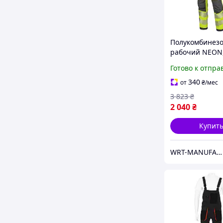
Полукомбинез
рабочий NEON,
со светоотраж.
Готово к отпра
полосами, жел
р.48, MODYF W
340
от
₴
/мес
арт. M41008242
3 823
₴
2 040
₴
Купит
WRT-MANUFACTURING