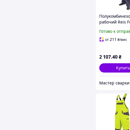
Полукомбинез
рабочий Reis F
65% полиэстер
Готово к отпра
хлопок 290г/м²
(100017579) 52
211
от
₴
/мес
2 107
.40
₴
Купит
Мастер сварки