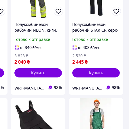
Полукомбинезон
Полукомбинезон
рабочий NEON, сигн.
рабочий STAR CP, серо-
со светоотраж.
синий, размер 54,
Готово к отправке
Готово к отправке
полосами, желтый,
MODYF WURTH ( арт.
р.56, MODYF WURTH (
M404300431 )
340
408
от
₴
/мес
от
₴
/мес
арт. M410082433 )
3 823
₴
2 520
₴
2 040
₴
2 445
₴
Купить
Купить
8%
98%
98%
WRT-MANUFACTURING
WRT-MANUFACTURING