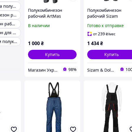
Рабочая одежда полукомбинезон
Полукомбинезон
Полукомбинезон
Штаны комбинезон рабочий
рабочий ArtMas
рабочий Sizam
Professional (Grey Bib-
Newcastle L
Полукомбинезон рабочий мужской летний
В наличии
Готово к отправке
Pants)
Полукомбинезон для работы
239
от
₴
/мес
Комбинезоны и полукомбинезоны летние рабочие
1 000
₴
1 434
₴
Купить
Купить
98%
10
Магазин УкрСтройСнаб
Sizam & Doloni