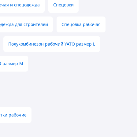
очая и спецодежда
Спецовки
дежда для строителей
Спецовка рабочая
Полукомбинезон рабочий YATO размер L
O размер M
тки рабочие