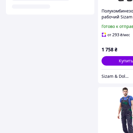
Полукомбинез
рабочий Sizam
Sheffield S
Готово к отпра
293
от
₴
/мес
1 758
₴
Купит
Sizam & Doloni