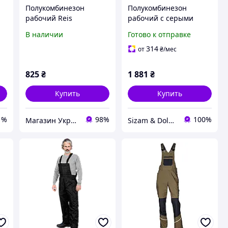
Полукомбинезон
Полукомбинезон
рабочий Reis
рабочий с серыми
Multimaster (MMS_SB)
карманами Sizam
В наличии
Готово к отправке
Sheffield S
314
от
₴
/мес
825
₴
1 881
₴
Купить
Купить
1%
98%
100%
Магазин УкрСтройСнаб
Sizam & Doloni