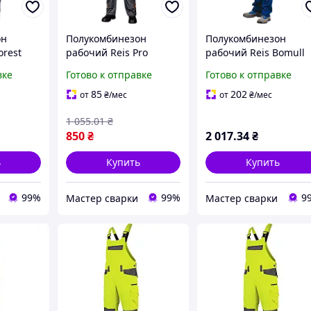
он
Полукомбинезон
Полукомбинезон
orest
рабочий Reis Pro
рабочий Reis Bomull
 35%
Master 65% полиэстер
100% хлопок 262г/м²
вке
Готово к отправке
Готово к отправке
 SF GZ
35% хлопок 300г/м²
BOMULL-B NG
PRO-B SBP (100012249)
(100012993) 54
85
202
от
₴
/мес
от
₴
/мес
60
1 055
.01
₴
850
₴
2 017
.34
₴
ь
Купить
Купить
99%
99%
9
Мастер сварки
Мастер сварки