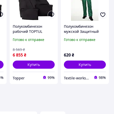
Полукомбинезон
Полукомбинезон
рабочий TOPTUL
мужской Защитный
(размер 3L)
Комбинезон Рабочий
Готово к отправке
Готово к отправке
AXG00012205
комбинезон
8 569
₴
6 855
₴
620
₴
Купить
Купить
4%
99%
98%
Topper
Textile-workshop