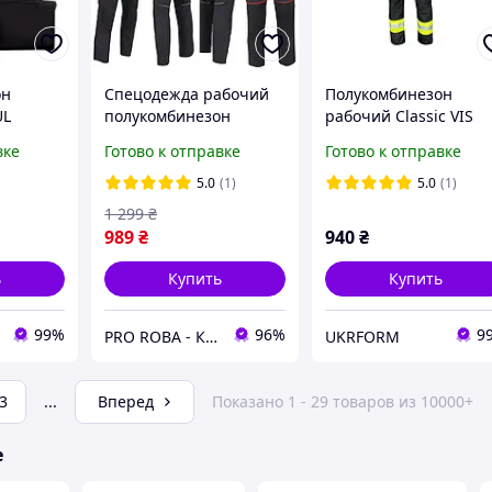
он
Спецодежда рабочий
Полукомбинезон
UL
полукомбинезон
рабочий Classic VIS
стрейчевій защитный,
Польша, комбинезон
вке
Готово к отправке
Готово к отправке
униформа
рабочий всесезонный
повседневная польша
комбинезон мужской 
5.0
(1)
5.0
(1)
reis
Artmaster
1 299
₴
989
₴
940
₴
ь
Купить
Купить
99%
96%
9
PRO ROBA - КАЧЕСТВЕННАЯ РАБОЧАЯ ОДЕЖДА И ОБУВЬ ЗАЛОГ ВАШЕГО КОМФОРТА И БЕЗОПАСНОСТИ НА РАБОЧЕМ МЕСТ
UKRFORM
3
...
Вперед
Показано 1 - 29 товаров из 10000+
е