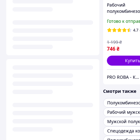
Рабочий
полукомбинезо
мужская, спец
Готово к отпра
рабочая роба 
рабочих специ
4.7
спецодежда п
1 199
₴
746
₴
Купит
PRO ROBA - КАЧЕСТВЕННАЯ РАБОЧАЯ ОДЕЖДА И ОБУВЬ ЗАЛОГ ВАШЕГО КОМФОРТА И БЕЗОПАСНОСТИ НА РАБОЧЕМ МЕСТ
Смотри также