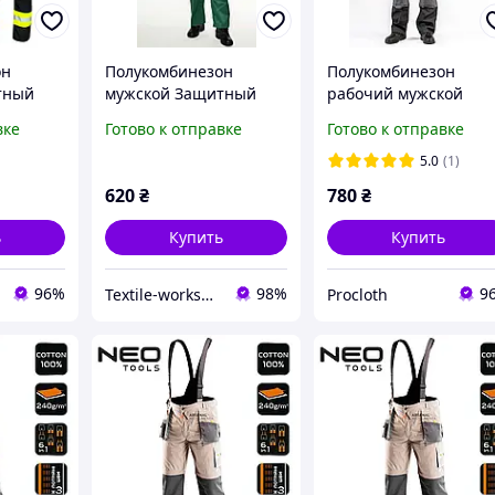
он
Полукомбинезон
Полукомбинезон
тный
мужской Защитный
рабочий мужской
Комбинезон Рабочий
EuroClassic Польша
вке
Готово к отправке
Готово к отправке
жская
комбинезон
чих
5.0
(1)
 польша
620
₴
780
₴
ь
Купить
Купить
96%
98%
9
Textile-workshop
Procloth