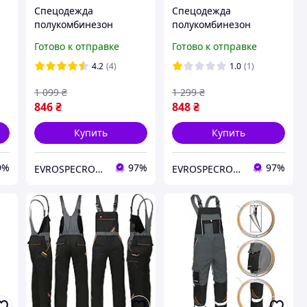
Спецодежда
Спецодежда
полукомбинезон
полукомбинезон
защитный рабочий
защитный рабочий
Готово к отправке
Готово к отправке
роба мужская спецовка
мужской роба спецовка
для работников
униформа для рабочих
4.2
(4)
1.0
(1)
униформа польша
польша
1 099
₴
1 299
₴
846
₴
848
₴
Купить
Купить
9%
97%
97%
EVROSPECROBA - ВАШ НАДЕЖНІЙ ПАРТНЕР В ВЫБОРЕ КАЧЕСТВЕННОЙ РАБОЧЕЙ СПЕЦОДЕЖДЫ И ОБУВИ
EVROSPECROBA - ВАШ НАДЕЖНІЙ ПАРТНЕР В ВЫБОРЕ КАЧЕСТВЕННОЙ РАБОЧЕЙ СПЕЦОДЕЖДЫ И ОБУВИ