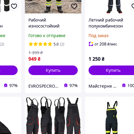
Рабочий
Летний рабочий
он
износостойкий
полукомбинезон
полукомбинезон,
мужской «Строитель»
вке
Готово к отправке
Под заказ
 мужская
функциональная
саржа хб
цовка
спецодежда мужская
208
(2)
5.0
(2)
от
₴
/мес
орма
униформа роба
1 399
₴
а
рабочая, спецовка
949
₴
1 250
₴
польша
ь
Купить
Купить
97%
97%
10
EVROSPECROBA - ВАШ НАДЕЖНІЙ ПАРТНЕР В ВЫБОРЕ КАЧЕСТВЕННОЙ РАБОЧЕЙ СПЕЦОДЕЖДЫ И ОБУВИ
Майстерня Спецодягу LTM