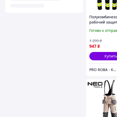
Полукомбинез
рабочий защи
безопасный,
Готово к отпра
спецодежда му
роба для рабо
1 299
₴
специалистов,
947
₴
Купит
PRO ROBA - КАЧЕСТВЕННАЯ РАБОЧАЯ ОДЕЖДА И ОБУВЬ ЗАЛОГ ВАШЕГО КОМФОРТА И БЕЗОПАСНОСТИ НА РАБОЧЕМ МЕСТ