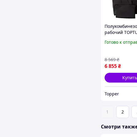
Полукомбинез
рабочий TOPT
(размер 3L)
Готово к отпра
AXG00012205
8 569
₴
6 855
₴
Купит
Topper
1
2
Смотри такж