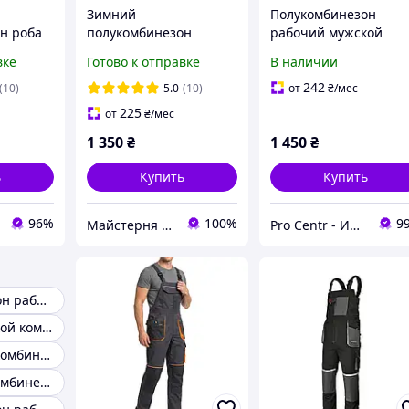
Зимний
Полукомбинезон
н роба
полукомбинезон
рабочий мужской
овка
рабочий утепленный
защитный
вке
Готово к отправке
В наличии
для
СТО Рабочий
демисезонный на
алистов,
утепленный
подтяжках, рабочий
242
(10)
5.0
(10)
от
₴
/мес
ольша
комбинезон Зимняя
полукомбинезон
225
от
₴
/мес
спецодежда
1 350
₴
1 450
₴
ь
Купить
Купить
96%
100%
9
Майстерня Спецодягу LTM
Pro Centr - Интернет-магазин спецодежды, спецобуви и средств индивидуальной защиты
Полукомбинезон рабочий
Рабочий мужской комбинезон
Мужской полукомбинезон
Спецодежда комбинезон рабочий