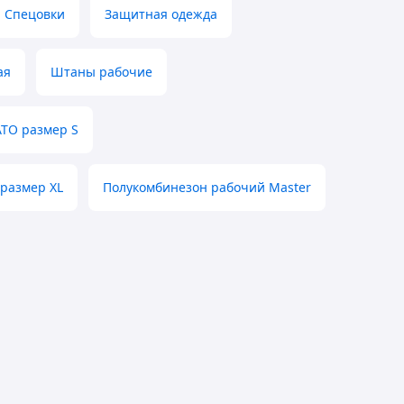
Спецовки
Защитная одежда
ая
Штаны рабочие
TO размер S
размер XL
Полукомбинезон рабочий Master