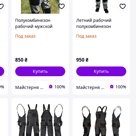
Полукомбинезон
Летний рабочий
рабочий мужской
полукомбинезон
весна/осень «Мастер-
мужской «Мастер-Pro»
Под заказ
Под заказ
Про» 100% хлопок
саржа хб
Мужская спецодежда
850
₴
950
₴
Купить
Купить
0%
100%
100%
Майстерня Спецодягу LTM
Майстерня Спецодягу LTM