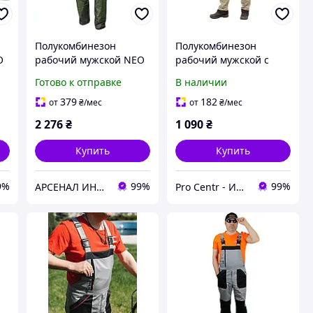
Полукомбинезон
Полукомбинезон
O
рабочий мужской NEO
рабочий мужской с
CAMO Olive, размер
карманами, роба
Готово к отправке
В наличии
M/50 (81-242-M)
379
182
от
₴
/мес
от
₴
/мес
2 276
₴
1 090
₴
Купить
Купить
9%
99%
99%
АРСЕНАЛ ИНСТРУМЕНТА
Pro Centr - Интернет-магазин спецодежды, спецобуви и средств индивидуальной защиты