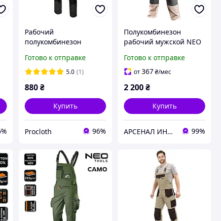
Рабочий
Полукомбинезон
полукомбинезон
рабочий мужской NEO
мужской Classic
6 в 1, размер L/54 (81-
Готово к отправке
Готово к отправке
Maximus, Польша
320-LD)
367
5.0
(1)
от
₴
/мес
880
₴
2 200
₴
Купить
Купить
6%
96%
99%
Procloth
АРСЕНАЛ ИНСТРУМЕНТА