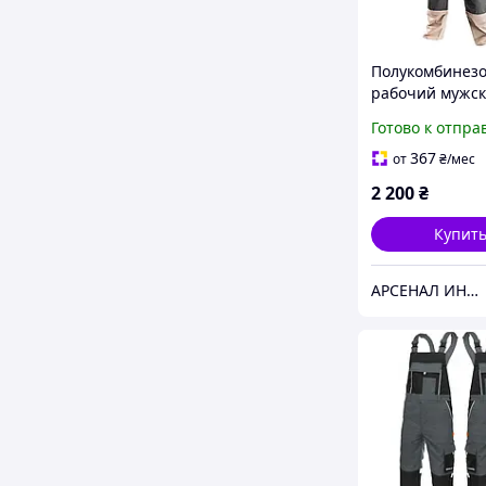
Полукомбинез
рабочий мужс
6 в 1, размер S
Готово к отпра
320-S)
367
от
₴
/мес
2 200
₴
Купит
АРСЕНАЛ ИНСТРУМЕНТА