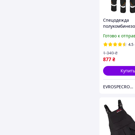
Спецодежда
полукомбинез
защитный
Готово к отпра
рефлективный
евро роба спе
4.5
рабочая униф
1 349
₴
одежда польш
877
₴
Купит
EVROSPECROBA - ВАШ НАДЕЖНІЙ ПАРТНЕР В ВЫБОРЕ КАЧЕСТВЕННОЙ РАБОЧЕЙ СПЕЦОДЕЖДЫ И ОБУВИ