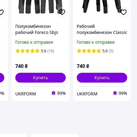
Полукомбинезон
Рабочий
рабочий Foreco Sbjs
полукомбинезон Classic
Польша комбинезон
Artmaster,роба ,
Готово к отправке
Готово к отправке
 ,
мужской роба спецовка
спецодежда мужская ,
,
Reis спецодежда
комбинезон робочий,
5.0
(10)
5.0
(5)
польськая спецовка
740
₴
740
₴
Купить
Купить
9%
99%
99%
UKRFORM
UKRFORM