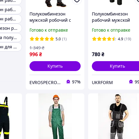
Полукомбинезон рабочий хлопок
Полукомбинезон рабочий синий
Полукомбинезон
Полукомбинезон
Полукомбинезон рабочий мужской летний
мужской робочий с
рабочий мужской
эластаном, спецодежда
EuroClassic
Штаны комбинезон рабочий
Готово к отправке
Готово к отправке
защитный стрейчевый
Польша,комбинезон
Рабочая одежда полукомбинезон
польша reis forelastic
всесезонный , роба
5.0
(1)
4.9
(19)
,спецодежда Artmaste
Полукомбинезон для работы
1 349
₴
996
₴
780
₴
Купить
Купить
97%
9
EVROSPECROBA - ВАШ НАДЕЖНІЙ ПАРТНЕР В ВЫБОРЕ КАЧЕСТВЕННОЙ РАБОЧЕЙ СПЕЦОДЕЖДЫ И ОБУВИ
UKRFORM