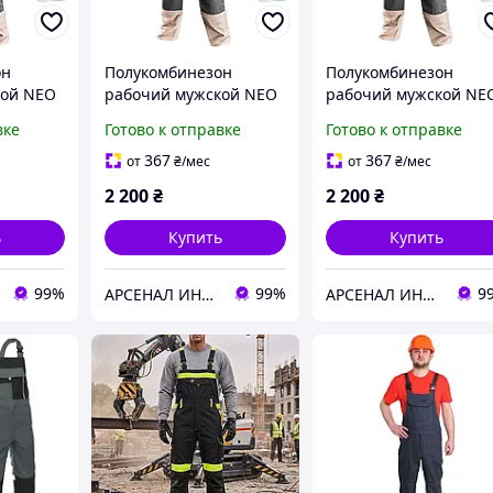
он
Полукомбинезон
Полукомбинезон
кой NEO
рабочий мужской NEO
рабочий мужской NE
/48 (81-
6 в 1, размер XL/56 (81-
6 в 1, размер XXL/58
вке
Готово к отправке
Готово к отправке
320-XL)
(81-320-XXL)
367
367
от
₴
/мес
от
₴
/мес
2 200
₴
2 200
₴
ь
Купить
Купить
99%
99%
9
АРСЕНАЛ ИНСТРУМЕНТА
АРСЕНАЛ ИНСТРУМЕНТА