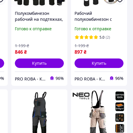
Полукомбинезон
Рабочий
рабочий на подтяжках,
полукомбинезон с
роба мужская черная,
карманами, защитная
Готово к отправке
Готово к отправке
спецодежда для
спецодежда мужская,
рабочих, спецовка
роба для работ,
5.0
(2)
r
качественная
спецовка на лямках
1 199
₴
1 199
₴
качество
846
₴
897
₴
Купить
Купить
9%
96%
96%
PRO ROBA - КАЧЕСТВЕННАЯ РАБОЧАЯ ОДЕЖДА И ОБУВЬ ЗАЛОГ ВАШЕГО КОМФОРТА И БЕЗОПАСНОСТИ НА РАБОЧЕМ МЕСТ
PRO ROBA - КАЧЕСТВЕННАЯ РАБОЧАЯ ОДЕЖДА И ОБУВЬ ЗАЛОГ ВАШЕГО КОМФОРТА И БЕЗОПАСНОСТИ НА РАБОЧЕМ МЕСТ