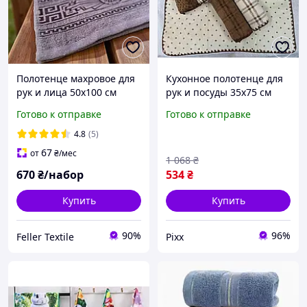
Полотенце махровое для
Кухонное полотенце для
рук и лица 50х100 см
рук и посуды 35х75 см
набор разноцветный 8
набор полотенец
Готово к отправке
Готово к отправке
штук
микрофибра упаковка 10
шт кремово-коричневый
4.8
(5)
цвет pix
67
от
₴
/мес
1 068
₴
670
₴/набор
534
₴
Купить
Купить
90%
96%
Feller Textile
Pixx