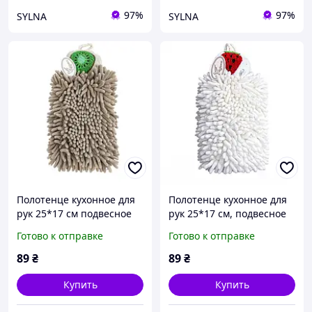
97%
97%
SYLNA
SYLNA
Полотенце кухонное для
Полотенце кухонное для
рук 25*17 см подвесное
рук 25*17 см, подвесное
бежевый Colorful Home
белый Colorful Home 173-
Готово к отправке
Готово к отправке
173-19BE
19W
89
₴
89
₴
Купить
Купить