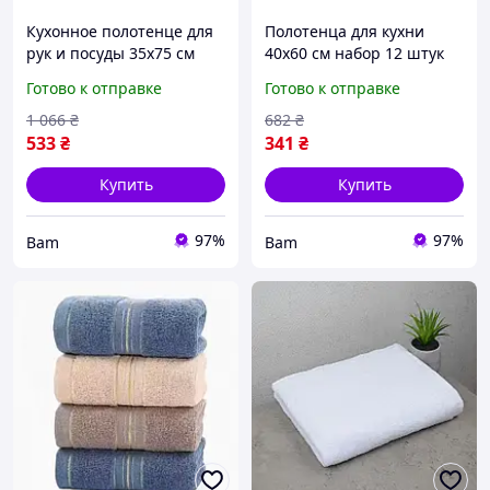
Кухонное полотенце для
Полотенца для кухни
рук и посуды 35х75 см
40х60 см набор 12 штук
набор полотенец
комплект полотенец для
Готово к отправке
Готово к отправке
микрофибра упаковка 10
рук и посуды принт Пасха
шт кремово-коричневый
разноцветные bam
1 066
₴
682
₴
цвет bam
533
₴
341
₴
Купить
Купить
97%
97%
Bam
Bam