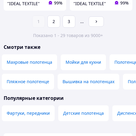
99%
99%
"IDEAL TEXTILE"
"IDEAL TEXTILE"
1
2
3
...
Показано 1 - 29 товаров из 9000+
Смотри также
Махровые полотенца
Мойки для кухни
Полотенц
Пляжное полотенце
Вышивка на полотенцах
Пол
Популярные категории
Фартуки, передники
Детские полотенца
Диспенс