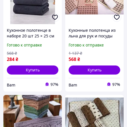
Кухонное полотенце в
Кухонные полотенца из
наборе 20 шт 25 × 25 см
льна для рук и посуды
HM-1-360 микрофибровое
25х50 см H-3-600 набор из
Готово к отправке
Готово к отправке
полотенце мягкое для рук
20 шт разные цвета bam
лица разные цвета
568
₴
1 137
₴
Серый bam
284
₴
568
₴
Купить
Купить
97%
97%
Bam
Bam