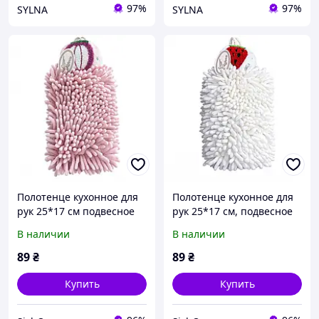
97%
97%
SYLNA
SYLNA
Полотенце кухонное для
Полотенце кухонное для
рук 25*17 см подвесное
рук 25*17 см, подвесное
розовый Colorful Home
белый Colorful Home 173-
В наличии
В наличии
173-19P
19W
89
₴
89
₴
Купить
Купить