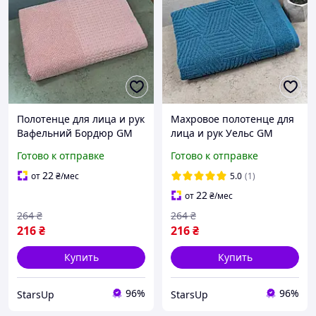
Полотенце для лица и рук
Махровое полотенце для
Вафельний Бордюр GM
лица и рук Уельс GM
Textile 50х90см 500г/м2
Textile 50х90см 500г/м2
Готово к отправке
Готово к отправке
(Розовый)
(Синий)
22
от
₴
/мес
5.0
(1)
22
от
₴
/мес
264
₴
264
₴
216
₴
216
₴
Купить
Купить
96%
96%
StarsUp
StarsUp