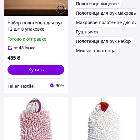
Полотенце лицевое
Полотенца для рук махровые
Махровое полотенце для ли
Набор полотенец для рук
12 шт в упаковке
Рушнычок
разноцветные
Готово к отправке
Полотенца для рук набор
48
от
₴
/мес
Милые полотенца
485
₴
Купить
90%
Feller Textile