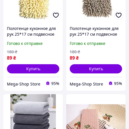
Полотенце кухонное для
Полотенце кухонное для
рук 25*17 см подвесное
рук 25*17 см подвесное
желтый Colorful Home
бежевый Colorful Home
Готово к отправке
Готово к отправке
173-19Y
173-19BE
180
₴
180
₴
89
₴
89
₴
Купить
Купить
95%
95%
Mega-Shop Store
Mega-Shop Store