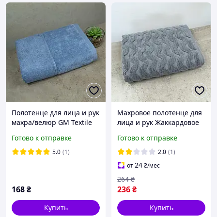
Полотенце для лица и рук
Махровое полотенце для
махра/велюр GM Textile
лица и рук Жаккардовое
40x70см Премиум
Волна GM Textile 50х90см
Готово к отправке
Готово к отправке
качества Milado 550г/м2
500г/м2 (Серый)
(Синий)
5.0
(1)
2.0
(1)
24
от
₴
/мес
264
₴
168
₴
236
₴
Купить
Купить