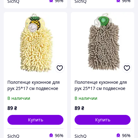
96%
96%
SichQ
SichQ
Полотенце кухонное для
Полотенце кухонное для
рук 25*17 см подвесное
рук 25*17 см подвесное
желтый Colorful Home
бежевый Colorful Home
В наличии
В наличии
173-19Y
173-19BE
89
₴
89
₴
Купить
Купить
96%
96%
SichQ
SichQ