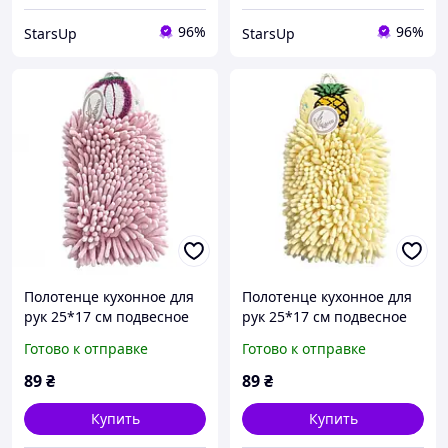
96%
96%
StarsUp
StarsUp
Полотенце кухонное для
Полотенце кухонное для
рук 25*17 см подвесное
рук 25*17 см подвесное
розовый Colorful Home
желтый Colorful Home
Готово к отправке
Готово к отправке
173-19P
173-19Y
89
₴
89
₴
Купить
Купить