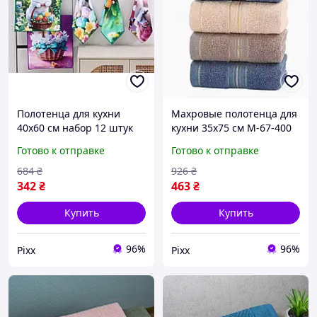
Полотенца для кухни
Махровые полотенца для
40х60 см набор 12 штук
кухни 35х75 см M-67-400
комплект полотенец для
набор 10 штук комплект
Готово к отправке
Готово к отправке
рук и посуды принт Пасха
полотенец для рук и
разноцветные pix
посуды 4 разных цвета
684
₴
926
₴
pix
342
₴
463
₴
Купить
Купить
96%
96%
Pixx
Pixx