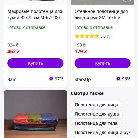
Махровые полотенца для
Отельное полотенце для
кухни 35х75 см M-67-400
лица и рук GM Textile
набор 10 штук комплект
50х90см 500г/м2 (Белый)
Готово к отправке
Готово к отправке
полотенец для рук и
посуды 4 разных цвета
5.0
(1)
bam
924
₴
199
₴
462
₴
179
₴
Купить
Купить
97%
96%
Bam
StarsUp
Смотри также
Полотенца для лица
Полотенце для душа
Полотенце для тела
Полотенца для лица и рук