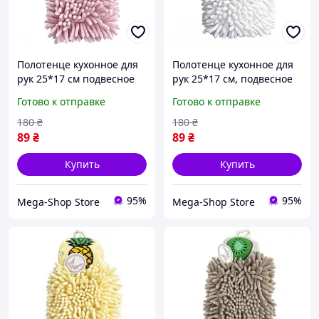
Полотенце кухонное для
Полотенце кухонное для
рук 25*17 см подвесное
рук 25*17 см, подвесное
розовый Colorful Home
белый Colorful Home 173-
Готово к отправке
Готово к отправке
173-19P
19W
180
₴
180
₴
89
₴
89
₴
Купить
Купить
95%
95%
Mega-Shop Store
Mega-Shop Store