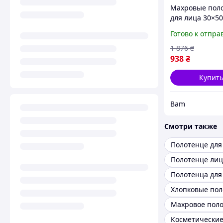
Махровые пол
для лица 30×50
набор 6 шт XT-
Готово к отпра
мягкая махра 
цвета bam
1 876
₴
938
₴
Купит
Bam
Смотри также
Полотенце для
Полотенце лиц