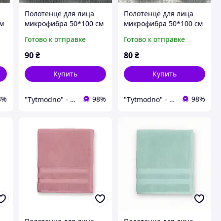
Полотенце для лица
Полотенце для лица
см
микрофибра 50*100 см
микрофибра 50*100 см
"
розовое "Косынка"
серо-сиреневое Соты
Готово к отправке
Готово к отправке
90
₴
80
₴
Купить
Купить
8%
98%
98%
"Tytmodno" - Модно, не завжди дорого!
"Tytmodno" - Модно, не завжди дорого!