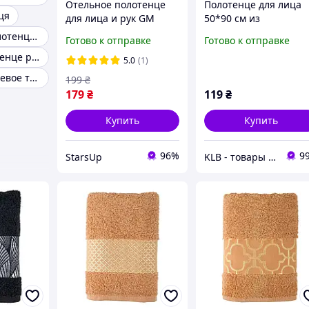
Отельное полотенце
Полотенце для лица
ця
для лица и рук GM
50*90 см из
Textile 50х90см 500г/м2
микрофибры розовы
Маленькие полотенца для лица
Готово к отправке
Готово к отправке
(Белый)
502-88-B-90P
Лицевое полотенце размер
5.0
(1)
Полотенце лицевое турция
199
₴
179
₴
119
₴
Купить
Купить
96%
9
StarsUp
KLB - товары для дома, детей и животных