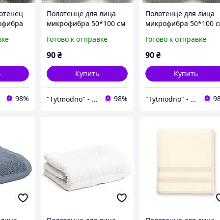
лотенец
Полотенце для лица
Полотенце для лица
офибра
микрофибра 50*100 см
микрофибра 50*100 
ME
кирпичное "Косынка"
бирюзовое "Косынка
вке
Готово к отправке
Готово к отправке
90
₴
90
₴
ь
Купить
Купить
98%
98%
9
"Tytmodno" - Модно, не завжди дорого!
"Tytmodno" - Модно, не завжди дорого!