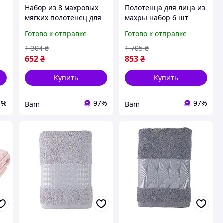
Набор из 8 махровых
Полотенца для лица из
мягких полотенец для
махры набор 6 шт
лица 90х50 см X-20-192
50х90 см XT-494-72
Готово к отправке
Готово к отправке
махровое
комплект полотенец
косметическое
для умывания лица
1 304
₴
1 705
₴
полотенце для
Разные цвета bam
652
₴
853
₴
вытирания лица
Разные цвета
Купить
Купить
7%
97%
97%
Bam
Bam