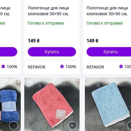
 лица
Полотенце для лица
Полотенце для лица
0 см,
хлопковое 50×90 см,
хлопковое 50×90 см,
горчичное с золотой
горчичное с золотой
вке
Готово к отправке
Готово к отправке
еером
сеточкой
мозаикой
149
₴
149
₴
ь
Купить
Купить
100%
100%
10
REFAVOR
REFAVOR