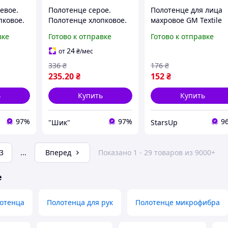
евое.
Полотенце серое.
Полотенце для лица
пковое.
Полотенце хлопковое.
махровое GM Textile
енце.
Лицевое полотенце.
50х90см 400г/м2
вке
Готово к отправке
Готово к отправке
тенце.
Махровое полотенце.
(Синий)
 лица.
Полотенце для лица.
24
от
₴
/мес
336
₴
176
₴
235
.20
₴
152
₴
ь
Купить
Купить
97%
97%
9
"Шик"
StarsUp
3
...
Вперед
Показано 1 - 29 товаров из 9000+
е
отенца
Полотенца для рук
Полотенце микрофибра