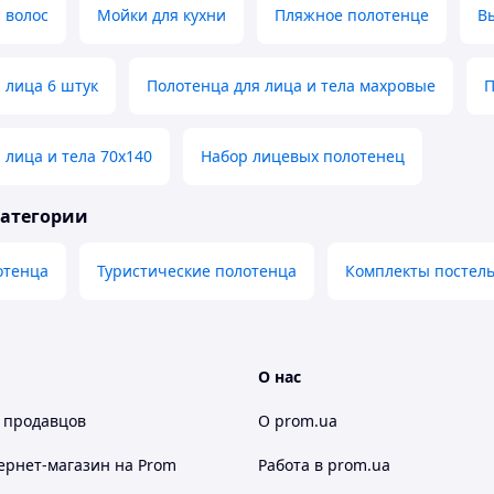
 волос
Мойки для кухни
Пляжное полотенце
В
 лица 6 штук
Полотенца для лица и тела махровые
П
 лица и тела 70х140
Набор лицевых полотенец
категории
отенца
Туристические полотенца
Комплекты постель
О нас
 продавцов
О prom.ua
ернет-магазин
на Prom
Работа в prom.ua