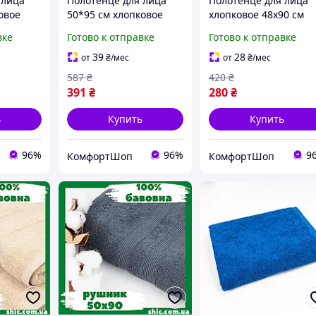
 лица
Полотенце для лица
Полотенце для лица
овое
50*95 см хлопковое
хлопковое 48х90 см
дома
махровое для дома
высокая впитывающ
вке
Готово к отправке
Готово к отправке
l Home
белый Colorful Home
способность бежевы
FK-6882
Colorful Home FK-690
39
28
от
₴
/мес
от
₴
/мес
587
₴
420
₴
391
₴
280
₴
ь
Купить
Купить
96%
96%
9
КомфортШоп
КомфортШоп