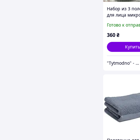
Набор из 3 по
для лица микр
COLORFUL HO
Готово к отпра
50*100 см №1
360
₴
Купит
"Tytmodno" - Модно, не завжди дорого!