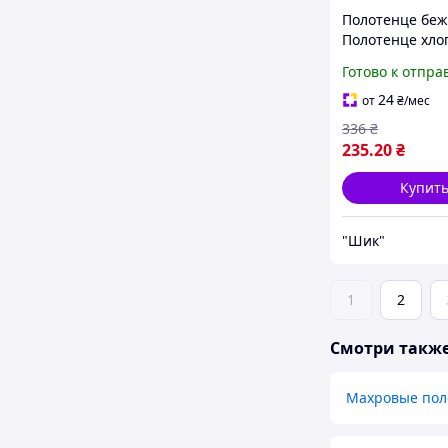
Полотенце беж
Полотенце хло
Лицевое полот
Готово к отпра
Махровое поло
Полотенце для
24
от
₴
/мес
336
₴
235
.20
₴
Купит
"Шик"
1
2
Смотри такж
Махровые пол