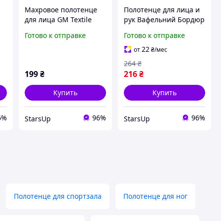
Махровое полотенце
Полотенце для лица и
для лица GM Textile
рук Вафельний Бордюр
50х90см BambooN 450г/
GM Textile 50х90см
Готово к отправке
Готово к отправке
м2 (Синий)
500г/м2 (Розовый)
22
от
₴
/мес
264
₴
199
₴
216
₴
Купить
Купить
6%
96%
96%
StarsUp
StarsUp
Полотенце для спортзала
Полотенце для ног