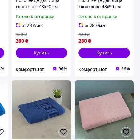
Полотенце для лица
Полотенце для лица
хлопковое 48х90 см
хлопковое 48х90 см
ая
высокая впитывающая
высокая впитывающая
Готово к отправке
Готово к отправке
й
способность розовый
способность Colorful
3
Colorful Home FK-6904
Home мятный FK-6905
28
28
от
₴
/мес
от
₴
/мес
420
₴
420
₴
280
₴
280
₴
Купить
Купить
6%
96%
96%
КомфортШоп
КомфортШоп