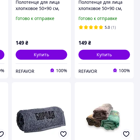
Полотенце для лица
Полотенце для лица
хлопковое 50×90 см,
хлопковое 50×90 см,
й
светло-серое с
серое с серебряным
Готово к отправке
Готово к отправке
серебряным мелким
веером
ромбом
5.0
(1)
149
₴
149
₴
Купить
Купить
9%
100%
100%
REFAVOR
REFAVOR