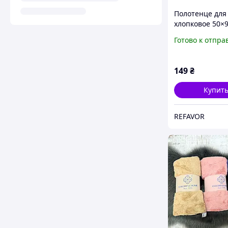
Полотенце для
хлопковое 50×9
антрацит с
Готово к отпра
серебряным в
149
₴
Купит
REFAVOR