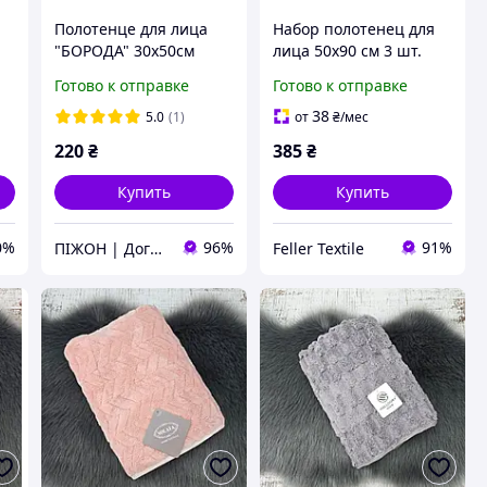
Полотенце для лица
Набор полотенец для
"БОРОДА" 30х50см
лица 50х90 см 3 шт.
100% микрофибра
Готово к отправке
Готово к отправке
38
5.0
(1)
от
₴
/мес
220
₴
385
₴
Купить
Купить
0%
96%
91%
ПІЖОН | Догляд для чоловіків
Feller Textile