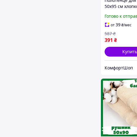
Полотенце для
50x95 см хлопк
махровое для 
Готово к отпра
серый Colorfu
FK-6881
39
от
₴
/мес
587
₴
391
₴
Купит
КомфортШоп