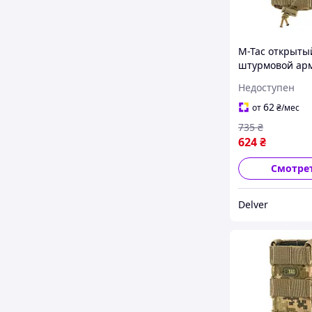
M-Tac открыты
штурмовой ар
подсумок пикс
Недоступен
для магазина 
АК-74 на Moll
62
от
₴
/мес
735
₴
624
₴
Смотре
Delver