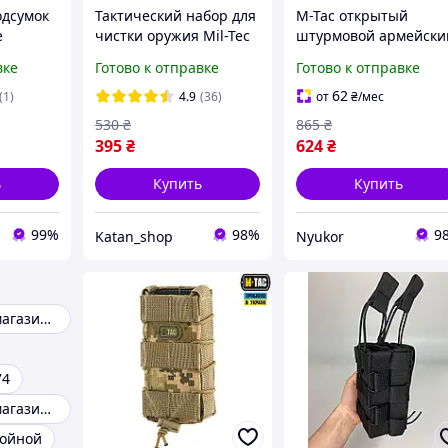
одсумок
Тактический набор для
M-Tac открытый
е
чистки оружия Mil-Tec
штурмовой армейски
мок ак
5.45 / 5.56 мм (АК74,
подсумок пиксель ВС
вке
Готово к отправке
Готово к отправке
ура,
M4, AR-15 и др.) в
для магазина АКМ/
мок ак
подсумке
АК-74 на Molle ММ14
62
(1)
4.9
(36)
от
₴
/мес
u
530
₴
865
₴
395
₴
624
₴
ь
Купить
Купить
99%
98%
9
Katan_shop
Nyukor
Подсумок для магазинов ак 74
74
Подсумок для магазина ак 5.45
войной