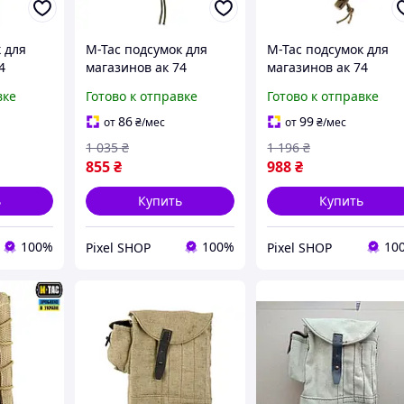
 для
M-Tac подсумок для
M-Tac подсумок для
4
магазинов ак 74
магазинов ак 74
пучкой
открытый с липучкой
открытый с липучкой
вке
Готово к отправке
Готово к отправке
олива Elite Ranger
койот Elite Coyote,
нный
Green, Подсумок под ак
Подсумок под рожок
86
99
от
₴
/мес
от
₴
/мес
ультикам
олива
кордура
1 035
₴
1 196
₴
855
₴
988
₴
ь
Купить
Купить
100%
100%
10
Pixel SHOP
Pixel SHOP