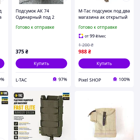
д
Подсумок АК 74
M-Tас подсумок под два
а
Одинарный под 2
магазина ак открытый
74
МАГАЗИНА
пиксель MM14,
Готово к отправке
Готово к отправке
МУЛЬТИКАМ
подсумок для ак
открытый, подсумок
99
от
₴
/мес
для магазинов ак
1 200
₴
375
₴
988
₴
Купить
Купить
9%
97%
100%
L-TAC
Pixel SHOP