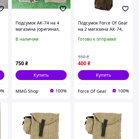
Подсумок АК-74 на 4
Подсумок Force Of Gear
магазина (оригинал,
на 2 магазина АК-74,
советского
закрытый тип
В наличии
Готово к отправке
производства)
мультикам
550
₴
750
₴
400
₴
Купить
Купить
0%
100%
100%
MMG Shop
Force Of Gear