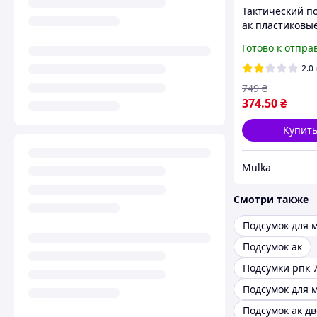
Тактический п
ак пластиковы
вставки, подсу
Готово к отпра
открытый корд
военные подсу
2.0
47, ак 74 Vc5f8
749
₴
374
.50
₴
Купит
Mulka
Смотри также
Подсумок ак
Подсумки рпк 
Подсумок ак д