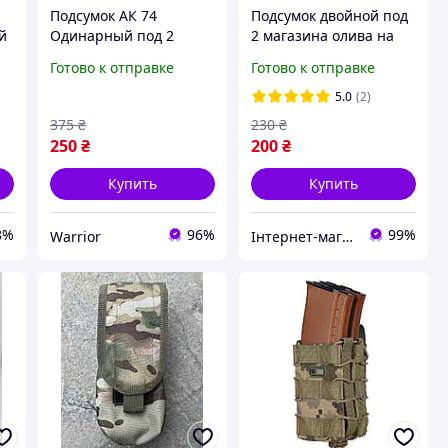
Подсумок АК 74
Подсумок двойной под
й
Одинарный под 2
2 магазина олива на
У
МАГАЗИНА
стропе молле под АК 74
Готово к отправке
Готово к отправке
МУЛЬТИКАМ
5.0
(2)
375
₴
230
₴
250
₴
200
₴
Купить
Купить
8%
96%
99%
Warrior
Інтернет-магазин "Оптових ЦІН"