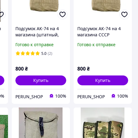
н
Подсумок АК-74 на 4
Подсумок АК-74 на 4
магазина (штатный,
магазина СССР
le
советской образца)
Готово к отправке
Готово к отправке
5.0
(2)
800
₴
800
₴
Купить
Купить
0%
100%
100%
PERUN_SHOP
PERUN_SHOP