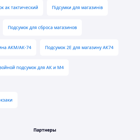
ок ак тактический
Підсумки для магазинів
Подсумок для сброса магазинов
ина АКМ/АК-74
Подсумок 2E для магазину АК74
войной подсумок для АК и М4
юкзаки
Партнеры