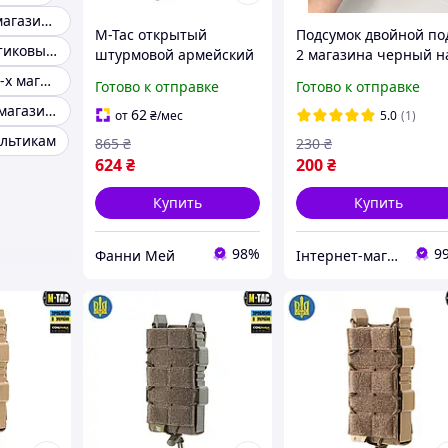
Подсумки для магазинов ак 47
M-Tac открытый
Подсумок двойной по
Подсумок пластиковый ак
штурмовой армейский
2 магазина черный н
подсумок пиксель ВСУ
стропе молле под АК 
Подсумок для 2-х магазинов АК А-30
Готово к отправке
Готово к отправке
для магазина АКМ/
Подсумок на 4 магазина ак-74 советского производства
АК-74 на Molle ММ14
62
от
₴
/мес
5.0
(1)
ультикам
865
₴
230
₴
624
₴
200
₴
Купить
Купить
98%
9
Фанни Мей
Інтернет-магазин "Оптових ЦІН"