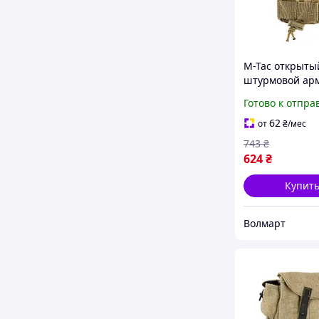
M-Tac открыты
штурмовой ар
подсумок пикс
Готово к отпра
для магазина 
АК-74 на Moll
62
от
₴
/мес
743
₴
624
₴
Купит
Волмарт