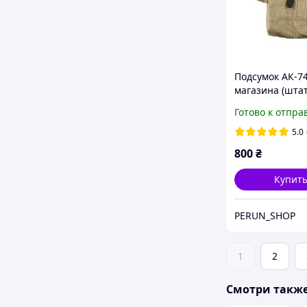
Подсумок АК-74
магазина (шта
советской обра
Готово к отпра
5.0
800
₴
Купит
PERUN_SHOP
1
2
Смотри такж