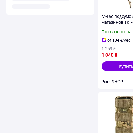
M-Tac подсумок
магазинов ак 7
открытый с ли
Готово к отпра
мультикам Elite
Multicam, Вое
104
от
₴
/мес
подсумок ак м
1 259
₴
1 040
₴
Купит
Pixel SHOP