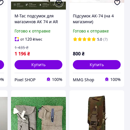
M-Tac подсумок для
Підсумок АК-74 (на 4
магазинов АК 74 и AR
магазини)
открытый олива FAST
Готово к отправке
Готово к отправке
Elite Ranger Green,
Подсумок под ак олива
120
от
₴
/мес
5.0
(7)
1 435
₴
1 196
₴
800
₴
Купить
Купить
0%
100%
100%
Pixel SHOP
MMG Shop