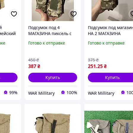
й
Подсумок под 4
Подсумок под магази
мейский
МАГАЗИНА пиксель с
НА 2 МАГАЗИНА
ель ВСУ
лентой Molle НА 4
пиксель с лентой Mol
вке
Готово к отправке
Готово к отправке
АКМ/
МАГАЗИНА
НА 2 МАГАЗИНА
e ММ14
450
₴
375
₴
387
₴
251
.25
₴
ь
Купить
Купить
99%
100%
10
WAR Millitary
WAR Millitary