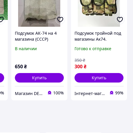
Подсумок АК-74 на 4
Подсумок тройной под
магазина (СССР)
магазины Ак74.
Подсумок мультикам
В наличии
Готово к отправке
под 6 рожков. Подсумок
мультикам на Molle
350
₴
650
₴
300
₴
Купить
Купить
0%
100%
99%
Магазин DEFENDER
Інтернет-магазин "Оптових ЦІН"