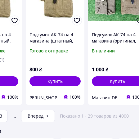
 на 4
Подсумок АК-74 на 4
Подсумок АК-74 на 4
тный,
магазина (штатный,
магазина (оригинал,
зца)
советской образца)
советского
вке
Готово к отправке
В наличии
производства)
(1)
800
₴
1 000
₴
ь
Купить
Купить
100%
100%
10
PERUN_SHOP
Магазин DEFENDER
3
...
Вперед
Показано 1 - 29 товаров из 4000+
е