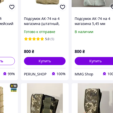
й
Подсумок АК-74 на 4
Подсумок АК-74 на 4
мейский
магазина (штатный,
магазина 5,45 мм
ель ВСУ
советской образца)
(оригинал, новый)
Готово к отправке
В наличии
АКМ/
e ММ14
5.0
(5)
800
₴
800
₴
ть
Купить
Купить
99%
100%
10
PERUN_SHOP
MMG Shop