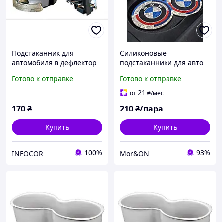
Подстаканник для
Силиконовые
автомобиля в дефлектор
подстаканники для авто
TYPE-R черный
BMW M (50 серия)
Готово к отправке
Готово к отправке
21
от
₴
/мес
170
₴
210
₴/пара
Купить
Купить
100%
93%
INFOCOR
Mor&ON