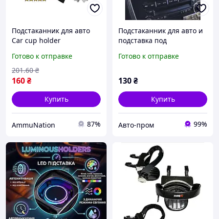
Подстаканник для авто
Подстаканник для авто и
Car cup holder
подставка под
AmmuNation органайзер
канцелярские мелочи на
Готово к отправке
Готово к отправке
для бутылок
решетку обдува,
диффузор
201
.60
₴
160
₴
130
₴
Купить
Купить
87%
99%
AmmuNation
Авто-пром