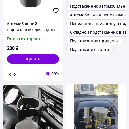
Подстаканник автомобильны
Автомобильная пепельница 
Пепельница в машину в под
Автомобільний
підстаканник для задніх
Складной подстаканник в ав
пасажирів. Авто-урна на
Готово к отправке
Подстаканник прищепка
підголівник
200
₴
Подстаканик в авто
Купить
99%
Токо