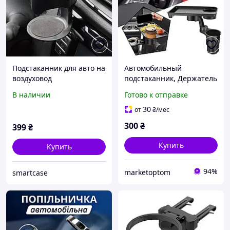
Подстаканник для авто на
Автомобильный
воздуховод
подстаканник, Держатель
универсальный
для напитков в авто,
В наличии
Готово к отправке
Подстаканник со
столиком,
30
от
₴
/мес
Автомобильный столик
300
₴
399
₴
для еды
Купить
Купить
94%
marketoptom
smartcase