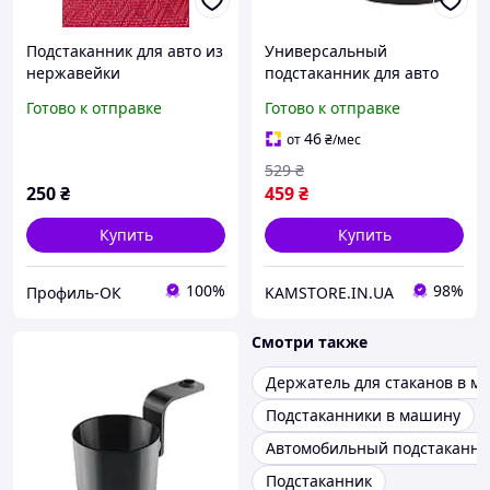
Подстаканник для авто из
Универсальный
нержавейки
подстаканник для авто
CARSUN
Готово к отправке
Готово к отправке
46
от
₴
/мес
529
₴
250
₴
459
₴
Купить
Купить
100%
98%
Профиль-ОК
KAMSTORE.IN.UA
Смотри также
Держатель для стаканов в м
Подстаканники в машину
Автомобильный подстаканни
Подстаканник