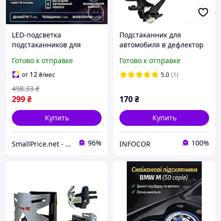
LED-подсветка
Подстаканник для
подстаканников для
автомобиля в дефлектор
автомобилей с датчиком
TYPE-R черный
Готово к отправке
Готово к отправке
движения и 7 цветами
LuminousHolders
12
от
₴
/мес
5.0
(1)
498
.33
₴
299
₴
170
₴
Купить
Купить
96%
100%
SmallPrice.net - магазин товаров для дома и аксессуаров
INFOCOR