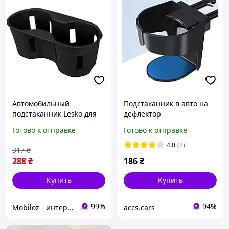
Автомобильный
Подстаканник в авто на
подстаканник Lesko для
дефлектор
авто BYD Song Plus EV
универсальный
Готово к отправке
Готово к отправке
Black держатель
держатель для стакана,
силиконовый
банки и бутылки
4.0
(2)
317
₴
нескользящий 2шт
288
₴
186
₴
Купить
Купить
99%
94%
Mobiloz - интернет-магазин Мобилоз
accs.cars