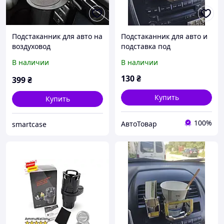
Подстаканник для авто на
Подстаканник для авто и
воздуховод
подставка под
универсальный
канцелярские мелочи на
В наличии
В наличии
решетку обдува,
диффузор
130
₴
399
₴
Купить
Купить
100%
АвтоТовар
smartcase