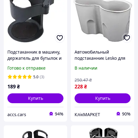
Подстаканник в машину,
Автомобильный
держатель для бутылок и
подстаканник Lesko для
стаканов в авто
авто BYD Yuan Up Gray
Готово к отправке
В наличии
держатель силиконовый
нескользящий 5шт
5.0
(3)
250
.47
₴
КликМаркет
189
₴
228
₴
Купить
Купить
94%
90%
accs.cars
КлікМАРКЕТ