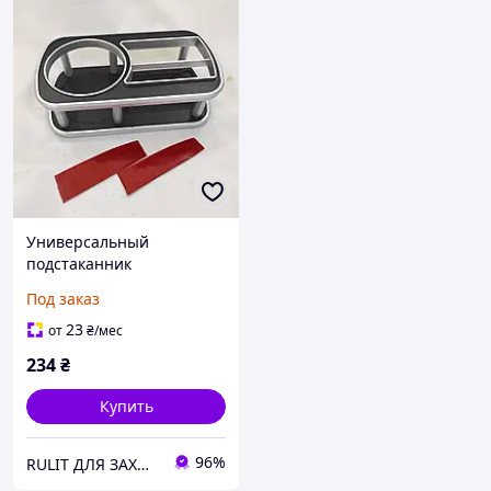
Универсальный
подстаканник
автомобильный в для
Под заказ
авто машину 238 TCM
23
от
₴
/мес
234
₴
Купить
96%
RULIT ДЛЯ ЗАХИСНИКІВ ЗНИЖКИ!