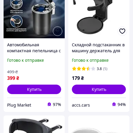
Автомобильная
Складной подстаканник в
компактная пепельница с
машину держатель для
LED-подсветкой,
напитков, бутылок |
Готово к отправке
Готово к отправке
герметичная, для
Универсальный
подстаканника авто,
автомобильный
3.8
(5)
499
₴
универсальный вариант
органайзер
399
₴
179
₴
Купить
Купить
97%
94%
Plug Market
accs.cars