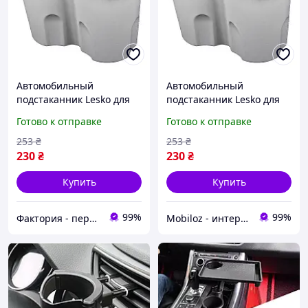
Автомобильный
Автомобильный
подстаканник Lesko для
подстаканник Lesko для
авто BYD Yuan Up Gray
авто BYD Yuan Up Gray
Готово к отправке
Готово к отправке
держатель силиконовый
держатель силиконовый
нескользящий
нескользящий 4шт
253
₴
253
₴
230
₴
230
₴
Купить
Купить
99%
99%
Фактория - персональная техника
Mobiloz - интернет-магазин Мобилоз