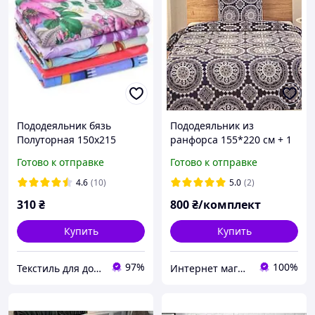
Пододеяльник бязь
Пододеяльник из
Полуторная 150х215
ранфорса 155*220 см + 1
наволочка 80*80 см
Готово к отправке
Готово к отправке
Германия
4.6
(10)
5.0
(2)
310
₴
800
₴/комплект
Купить
Купить
97%
100%
Текстиль для дома "1001 НОЧЬ"
Интернет магазин тканин "Улюблена Постіль"