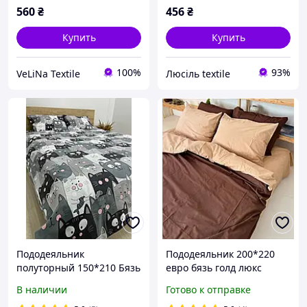
560
₴
456
₴
Купить
Купить
100%
93%
VeLiNa Textile
Люсіль textile
Пододеяльник
Пододеяльник 200*220
полуторный 150*210 Бязь
евро бязь голд люкс
Gold Luxe (на молнии)
В наличии
Готово к отправке
принты