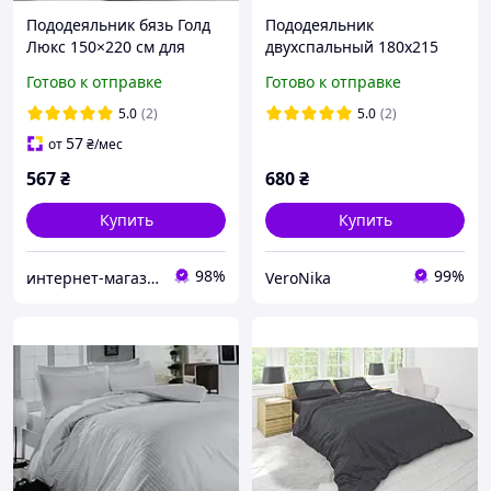
Пододеяльник бязь Голд
Пододеяльник
Люкс 150×220 см для
двухспальный 180х215
полуторного одеяла
Серый ромб Бязь Голд
Готово к отправке
Готово к отправке
Веточка хлопка
Люкс
5.0
(2)
5.0
(2)
57
от
₴
/мес
567
₴
680
₴
Купить
Купить
98%
99%
интернет-магазин "Вилена Текстиль"
VeroNika