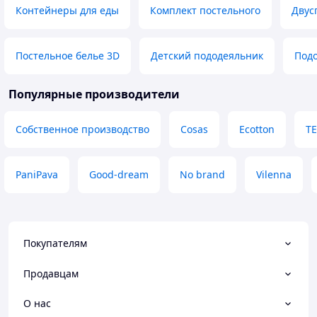
тканина ні кольор
Буду користуватися,згодом побачу
Контейнеры для еды
Комплект постельного
Двус
змінила, прасуєт
чи є .
праскою) добре. 
(припуски великі)
Постельное белье 3D
Детский пододеяльник
Подо
осиплеться, шов н
прання та частог
на фото 4 (куплен
Популярные производители
комплект, який за
"показав" дірку, хоча й там був
Собственное производство
Cosas
Ecotton
Т
подвійний шов). 
приховану блиска
випадатиме через
PaniPava
Good-dream
No brand
Vilenna
Преимущества
Якість виробу пр
дрібниць, навіть є "міт
потішила)
Недостатки
Покупателям
Не знайшла
Продавцам
О нас