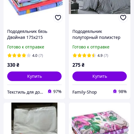
Пододеяльник бязь
Пододеяльник
Двойная 175х215
полуторный полиэстер
150*215 см квадратики
Готово к отправке
Готово к отправке
4.0
(7)
4.9
(7)
330
₴
275
₴
Купить
Купить
97%
98%
Текстиль для дома "1001 НОЧЬ"
Family-Shop