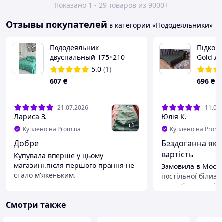
Показано 1 - 29 товаров из 9000+
Отзывы покупателей
в категории «Пододеяльники»
Пододеяльник
Підков
двуспальный 175*210
Gold Л
Бязь Gold Luxe на молнии
Полуто
5.0
(1)
мята
607
₴
696
₴
21.07.2026
11.06
Лариса З.
Юлія К.
+
1
Куплено на Prom.ua
Куплено на Prom.
Добре
Бездоганна які
вартість
Купувала вперше у цьому
магазині.після першого прання не
Замовила в Moon
стало м'якеньким.
постільної білизн
сподобався колір
Преимущества
Тканина цупка і 
Ціна ,вітчизняне виробництво
Смотри также
на дотик. Після 
.гарне пошиття.
вода була трохи 
Недостатки