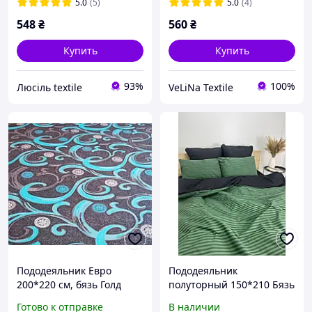
5.0
(5)
5.0
(4)
548
₴
560
₴
Купить
Купить
93%
100%
Люсіль textile
VeLiNa Textile
Пододеяльник Евро
Пододеяльник
200*220 см, бязь Голд
полуторный 150*210 Бязь
Люкс AllSet в
Gold Luxe (без застежки)
Готово к отправке
В наличии