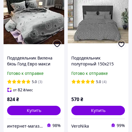
Пододеяльник Вилена
Пододеяльник
бязь Голд Евро макси
полуторный 150х215
размер 220х240 см
Серый ромб Бязь Голд
Готово к отправке
Готово к отправке
Одуванчик галактика
Люкс
серый
5.0
(3)
5.0
(4)
82
от
₴
/мес
824
₴
570
₴
Купить
Купить
98%
99%
интернет-магазин "Вилена Текстиль"
VeroNika