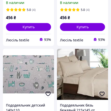
В наличии
В наличии
однотонные
однотонные
5.0
(4)
5.0
(4)
456
₴
456
₴
Купить
Купить
93%
93%
Люсіль textile
Люсіль textile
Пододеяльник детский
Пододеяльник бязь
140х110
бежевый 215х145 от