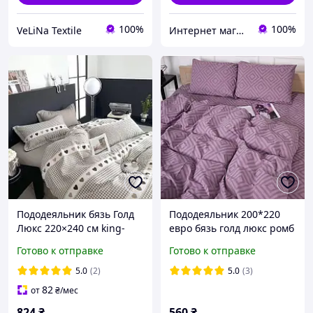
100%
100%
VeLiNa Textile
Интернет магазин тканин "Улюблена Постіль"
Пододеяльник бязь Голд
Пододеяльник 200*220
Люкс 220×240 см king-
евро бязь голд люкс ромб
size, Клеточка
Готово к отправке
Готово к отправке
5.0
(2)
5.0
(3)
82
от
₴
/мес
824
₴
560
₴