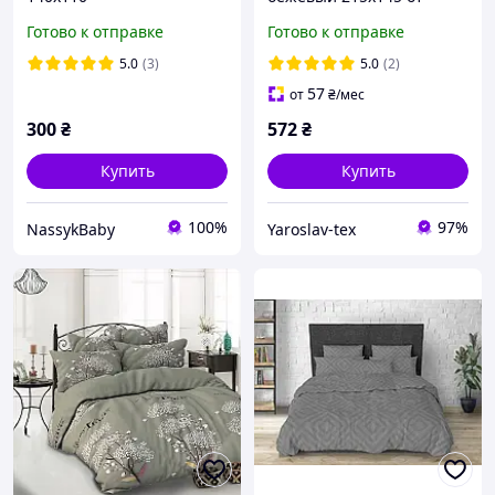
производителя Ярослав
Готово к отправке
Готово к отправке
5.0
(3)
5.0
(2)
57
от
₴
/мес
300
₴
572
₴
Купить
Купить
100%
97%
NassykBaby
Yaroslav-tex