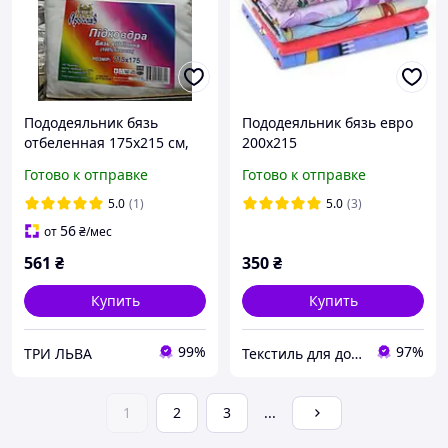
Пододеяльник бязь
Пододеяльник бязь евро
отбеленная 175х215 см,
200х215
пододеяльник хлопок,
Готово к отправке
Готово к отправке
пододеяльник из
натуральной бязи
5.0
(1)
5.0
(3)
Ярослав
56
от
₴
/мес
561
₴
350
₴
Купить
Купить
99%
97%
ТРИ ЛЬВА
Текстиль для дома "1001 НОЧЬ"
1
2
3
...