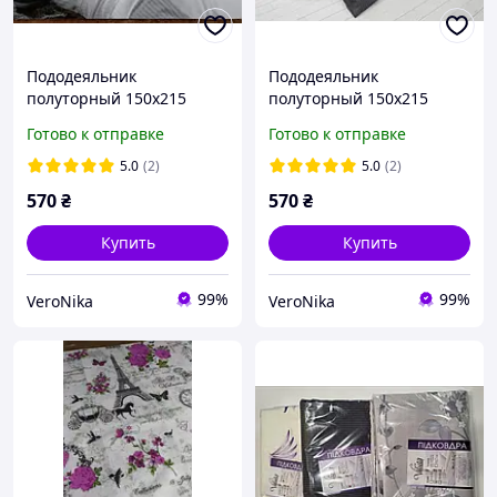
Пододеяльник
Пододеяльник
полуторный 150х215
полуторный 150х215
Белая полоска Бязь Голд
Серая полоска Бязь Голд
Готово к отправке
Готово к отправке
Люкс
Люкс
5.0
(2)
5.0
(2)
570
₴
570
₴
Купить
Купить
99%
99%
VeroNika
VeroNika