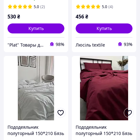
ассортименте.
принты
5.0
(2)
5.0
(4)
530
₴
456
₴
Купить
Купить
98%
93%
"Plat" Товары для дома и отдыха.
Люсіль textile
Пододеяльник
Пододеяльник
полуторный 150*210 Бязь
полуторный 150*210 Бязь
Gold Luxe (без застежки)
Gold Luxe (без застежки)