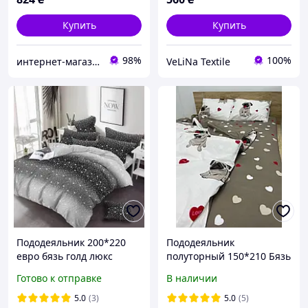
Купить
Купить
98%
100%
интернет-магазин "Вилена Текстиль"
VeLiNa Textile
Пододеяльник 200*220
Пододеяльник
евро бязь голд люкс
полуторный 150*210 Бязь
Gold Luxe (без застежки)
Готово к отправке
В наличии
принты
5.0
(3)
5.0
(5)