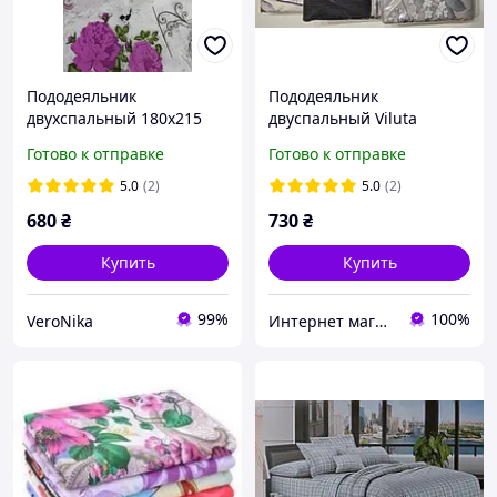
Пододеяльник
Пододеяльник
двухспальный 180х215
двуспальный Viluta
Париж розы бабочки
ранфорс 175*210 см
Готово к отправке
Готово к отправке
Бязь Голд Люкс
5.0
(2)
5.0
(2)
680
₴
730
₴
Купить
Купить
99%
100%
VeroNika
Интернет магазин тканин "Улюблена Постіль"