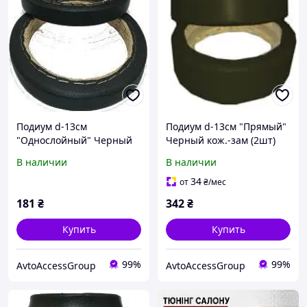
Подиум d-13см
Подиум d-13см "Прямый"
"Однослойный" Черный
Черный кож.-зам (2шт)
кож.-зам (2шт)
В наличии
В наличии
34
от
₴
/мес
181
₴
342
₴
Купить
Купить
99%
99%
AvtoAccessGroup
AvtoAccessGroup