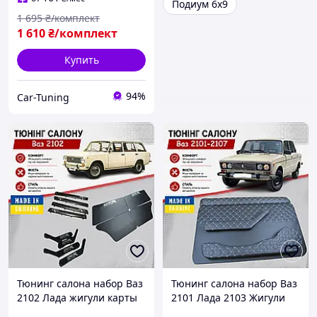
Подиум 6х9
1 695
₴/комплект
1 610
₴/комплект
Купить
94%
Car-Tuning
Тюнинг салона набор Ваз
Тюнинг салона набор Ваз
2102 Лада жигули карты
2101 Лада 2103 Жигули
дверей подиумы батоны
2106 2107 задняя полка