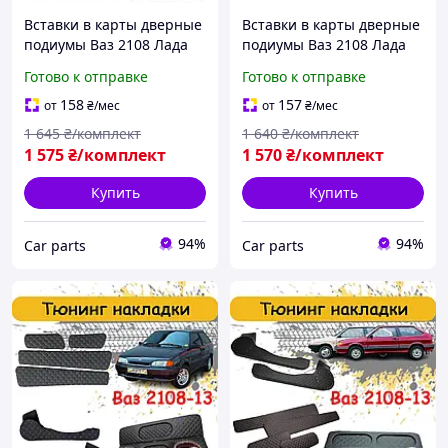
Вставки в карты дверные
Вставки в карты дверные
подиумы Ваз 2108 Лада
подиумы Ваз 2108 Лада
2113 карманы задняя
2113 карманы задняя
Готово к отправке
Готово к отправке
полка обшивка салона
полка обшивка салона
Цвет нить синяя
Цвет нить Красный
158
157
от
₴
/мес
от
₴
/мес
1 645
₴/комплект
1 640
₴/комплект
1 575
₴/комплект
1 570
₴/комплект
Купить
Купить
94%
94%
Сar parts
Сar parts