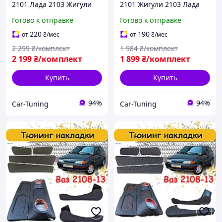
2101 Лада 2103 Жигули
2101 Жигули 2103 Лада
2106 2107 карты дверей
2106 2107 задняя полка
Готово к отправке
Готово к отправке
подиумы батоны
подлокотник подиумы
декоративные накладки в
обвес декоративные
220
190
от
₴
/мес
от
₴
/мес
салон кожзам
накладки в салон ромб
2 299
₴/комплект
1 984
₴/комплект
2 199
₴/комплект
1 899
₴/комплект
Купить
Купить
94%
94%
Car-Tuning
Car-Tuning