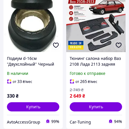
Подиум d-16см
Тюнинг салона набор Ваз
"Двухслойный" Черный
2108 Лада 2113 задняя
кож.-зам (2шт)
полка подлокотник
В наличии
Готово к отправке
подиумы обвес
декоративные накладки в
33
265
от
₴
/мес
от
₴
/мес
салон черный нить
2 749
₴
красная. Н
330
₴
2 649
₴
Купить
Купить
99%
94%
AvtoAccessGroup
Car-Tuning