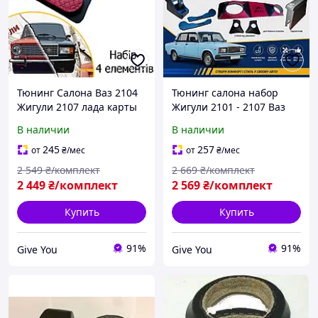
Тюнинг Салона Ваз 2104
Тюнинг салона набор
Жигули 2107 лада карты
Жигули 2101 - 2107 Ваз
дверей подиумы карманы
задняя полка
В наличии
В наличии
ручки обвес
подлокотник подиумы
декоративные накладки в
обвес декоративные
245
257
от
₴
/мес
от
₴
/мес
салон нить красная.
накладки в салон черный
2 549
₴/комплект
2 669
₴/комплект
Набор
нить красна
2 449
₴/комплект
2 569
₴/комплект
Купить
Купить
91%
91%
Give You
Give You