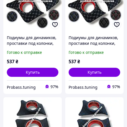
Подиумы для динамиков,
Подиумы для динамиков,
проставки под колонки,
проставки под колонки,
уголки ног ВАЗ 2101-2107
уголки ног ВАЗ 2101-2107
Готово к отправке
Готово к отправке
строчка серая под 16
строчка серая под 13
динамик
динамик
537
₴
537
₴
Купить
Купить
97%
97%
Probass.tuning
Probass.tuning