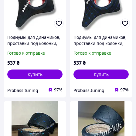
Подиумы для динамиков,
Подиумы для динамиков,
проставки под колонки,
проставки под колонки,
уголки ног ВАЗ 2101-2107
уголки ног ВАЗ 2101-2107
Готово к отправке
Готово к отправке
строчка черная под 16
строчка синяя под 16
динамик
динамик
537
₴
537
₴
Купить
Купить
97%
97%
Probass.tuning
Probass.tuning