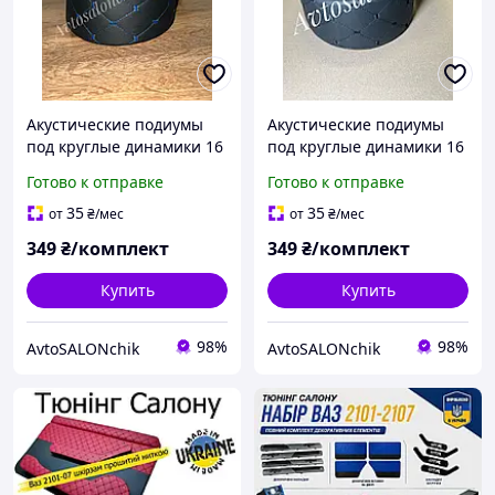
Акустические подиумы
Акустические подиумы
под круглые динамики 16
под круглые динамики 16
см проставки под
см проставки под
Готово к отправке
Готово к отправке
динамики подиумы под
динамики подиумы под
колонки РОМБ с синей
колонки РОМБ с черной
35
35
от
₴
/мес
от
₴
/мес
ниткой
ниткой
349
₴/комплект
349
₴/комплект
Купить
Купить
98%
98%
AvtoSALONchik
AvtoSALONchik