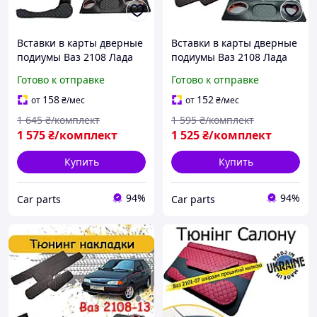
Вставки в карты дверные
Вставки в карты дверные
подиумы Ваз 2108 Лада
подиумы Ваз 2108 Лада
2113 карманы задняя
2113 карманы задняя
Готово к отправке
Готово к отправке
полка обшивка салона
полка обшивка салона
Цвет нить Серый
ромб Черный
158
152
от
₴
/мес
от
₴
/мес
1 645
₴/комплект
1 595
₴/комплект
1 575
₴/комплект
1 525
₴/комплект
Купить
Купить
94%
94%
Сar parts
Сar parts