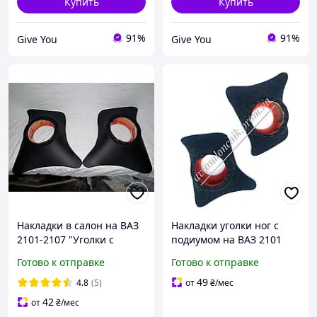
Купить
Купить
91%
91%
Give You
Give You
Накладки в салон на ВАЗ
Накладки уголки ног с
2101-2107 "Уголки с
подиумом на ВАЗ 2101
подиумом под динамики"
2102 2103 2104 2105 2106
Готово к отправке
Готово к отправке
2107 ворсовые карпет
49
4.8
(5)
от
₴
/мес
42
от
₴
/мес