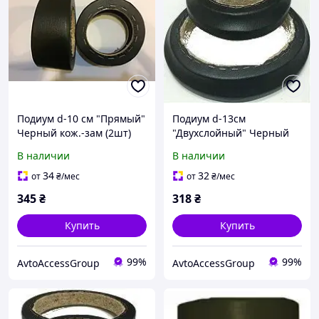
Подиум d-10 см "Прямый"
Подиум d-13см
Черный кож.-зам (2шт)
"Двухслойный" Черный
кож.-зам (2шт)
В наличии
В наличии
34
32
от
₴
/мес
от
₴
/мес
345
₴
318
₴
Купить
Купить
99%
99%
AvtoAccessGroup
AvtoAccessGroup