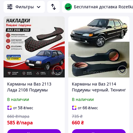
Фильтры
Бесплатная доставка Rozetk
Карманы на Ваз 2113
Карманы на Ваз 2114
Лада 2108 Подиумы
Подиумы черный. Тюнинг
перешит красной ниткой.
салона
В наличии
В наличии
Тюнинг салона.
58
66
от
₴
/мес
от
₴
/мес
660
₴/пара
735
₴
585
₴/пара
660
₴