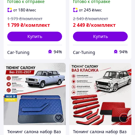
Готово к отправке
Готово к отправке
декоративные накладки в
подлокотник подиумы
салон кожзам
обвес декоративные
180
245
от
₴
/мес
от
₴
/мес
накладки в салон черн
1 979
₴/комплект
2 549
₴/комплект
1 799
₴/комплект
2 449
₴/комплект
Купить
Купить
94%
94%
Car-Tuning
Car-Tuning
Тюнинг салона набор Ваз
Тюнинг салона набор Ваз