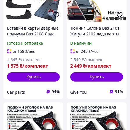
Вставки в карты дверные
Тюнинг Салона Ваз 2101
подиумы Ваз 2108 Лада
Жигули 2102 лада карты
2113 карманы задняя
дверей подиум карманы
Готово к отправке
В наличии
полка обшивка салона
ручки обвес
Цвет нить черная
декоративные накладки в
158
245
от
₴
/мес
от
₴
/мес
салон перешит ниткой
1 645
₴/комплект
2 549
₴/комплект
Набор
1 575
₴/комплект
2 449
₴/комплект
Купить
Купить
94%
91%
Сar parts
Give You