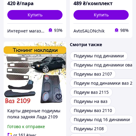
420
₴/пара
489
₴/комплект
Купить
Купить
93%
98%
Интернет магазин "Тюнинг Zp"
AvtoSALONchik
Смотри также
Подиумы под динамики
Подиумы под динамики овал
Подиумы ваз 2107
Подиум под динамики ваз 21
Подиум ваз 2115
Подиумы на ваз
Подиумы ваз 2110
Карты дверные подиумы
полка задняя Лада 2109
Подиумы под 16 динамики
Ваз вставки в карты
Готово к отправке
Подиумы 2108
карманы акустические
полка тюнинг салона
161
от
₴
/мес