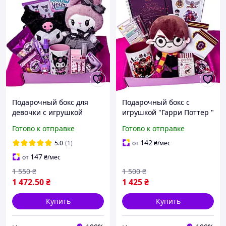
Подарочный бокс для
Подарочный бокс с
девочки с игрушкой
игрушкой "Гарри Поттер "
Куроми
Готово к отправке
Готово к отправке
142
5.0
(1)
от
₴
/мес
147
от
₴
/мес
1 550
₴
1 500
₴
1 472
.50
₴
1 425
₴
Купить
Купить