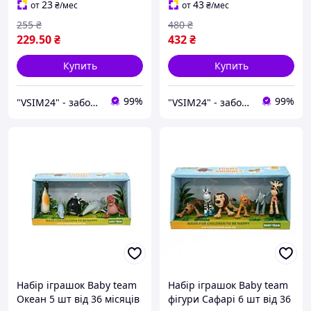
23
43
от
₴
/мес
от
₴
/мес
255
₴
480
₴
229
.50
₴
432
₴
Купить
Купить
99%
99%
"VSIM24" - забота о близких в каждом доме!
"VSIM24" - забота о близких в каждом доме!
Набір іграшок Baby team
Набір іграшок Baby team
Oкеан 5 шт від 36 місяців
фігури Сафарі 6 шт від 36