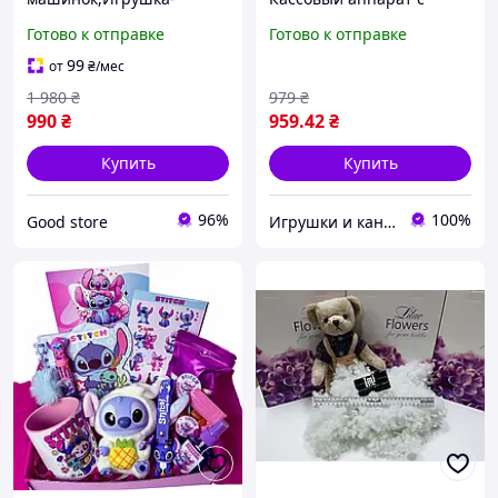
паркинг для детских
терминалом 668-48
Готово к отправке
Готово к отправке
машинок из
фанеры,Деревянные
99
от
₴
/мес
парковка gs
1 980
₴
979
₴
990
₴
959
.42
₴
Купить
Купить
96%
100%
Good store
Игрушки и канцтовары «Плюшево»