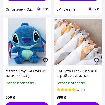
98%
97%
Оптовичек - Одесса
LMJ Ukraine
Мягкая игрушка Стич 45
Кот Батон коричневый и
см синий ( а3 )
серый 70 см, мягкая
игрушка подушка
Готово к отправке
Готово к отправке
5.0
(1)
550
₴
390
₴