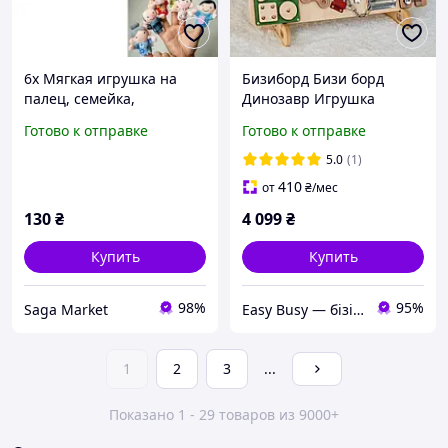
6x Мягкая игрушка на
Бизиборд Бизи борд
палец, семейка,
Динозавр Игрушка
кукольный театр
Монтессори
Готово к отправке
Готово к отправке
Развивающая Доска,
Подарок на Год ребенку
5.0
(1)
Бизикуб 1 Годик
410
от
₴
/мес
130
₴
4 099
₴
Купить
Купить
98%
95%
Saga Market
Easy Busy — бізіборди та реабілітаційні дошки для дітей і дорослих
1
2
3
...
Показано 1 - 29 товаров из 9000+