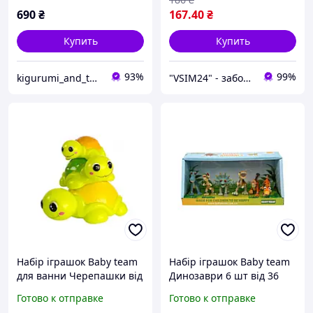
690
₴
167
.40
₴
Купить
Купить
93%
99%
kigurumi_and_toys
"VSIM24" - забота о близких в каждом доме!
Набір іграшок Baby team
Набір іграшок Baby team
для ванни Черепашки від
Динозаври 6 шт від 36
6 місяців
місяців
Готово к отправке
Готово к отправке