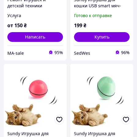
детской техники
кошки USB smart мяч-
шарик с хаотичным
Услуга
Готово к отправке
движением и излучаемой
красной точкой
от
150
₴
199
₴
Написать
Купить
95%
96%
МА-sale
SedWes
Sundy Игрушка для
Sundy Игрушка для