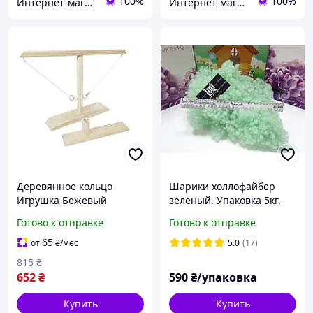
100%
100%
Интернет-магазин "WowBoxes"
Интернет-магазин "WowBoxes"
Деревянное кольцо
Шарики холлофайбер
Игрушка Бежевый
зеленый. Упаковка 5кг.
Наполнитель для
Готово к отправке
Готово к отправке
подушек и игрушек.
65
от
₴
/мес
5.0
(17)
815
₴
652
₴
590
₴/упаковка
Купить
Купить