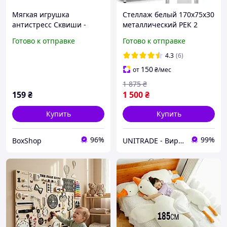
Мягкая игрушка
Стеллаж белый 170х75х30
антистресс Сквиши -
металлический РЕК 2
невероятный Халк (AS-
домой в офис для обуви
Готово к отправке
Готово к отправке
2004)
одежды цветов игрушек
ванной ikea меткас бу
4.3
(6)
150
от
₴
/мес
1 875
₴
159
₴
1 500
₴
Купить
Купить
96%
99%
BoxShop
UNITRADE - Виробник Завод Стеллажи Сейфы Товары для Дома и Бизнеса Бесплатные Доставки 💛💙