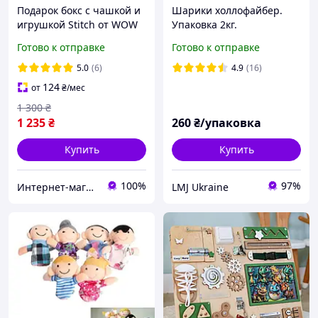
Подарок бокс с чашкой и
Шарики холлофайбер.
игрушкой Stitch от WOW
Упаковка 2кг.
BOXES
Наполнитель для
Готово к отправке
Готово к отправке
подушек и игрушек.
5.0
(6)
4.9
(16)
124
от
₴
/мес
1 300
₴
1 235
₴
260
₴/упаковка
Купить
Купить
100%
97%
Интернет-магазин "WowBoxes"
LMJ Ukraine