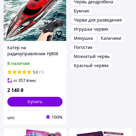
Червь дендробена
Бумчик
Черви для разведения
Игрушка червяк
Мякушка
Калачики
Погостик
Катер на
радиоуправлении HJ808
Мохнатый червь
25 км/ч 150 м 1100mAh
В наличии
Красный червяк
36см кораблик на пульту
детская игрушка
5.0
(1)
357
от
₴
/мес
2 140
₴
Купить
100%
vini