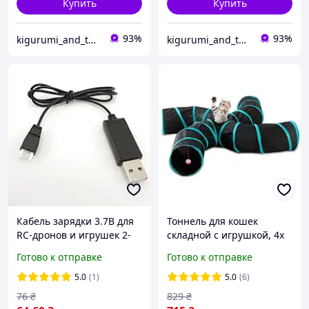
Купить
Купить
93%
93%
kigurumi_and_toys
kigurumi_and_toys
Кабель зарядки 3.7В для
Тоннель для кошек
RC-дронов и игрушек 2-
складной с игрушкой, 4х
pin JST - USB Type-A
сторонний туннель
Готово к отправке
Готово к отправке
5.0
(1)
5.0
(6)
76
₴
829
₴