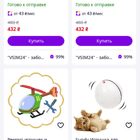
місяців
Готово к отправке
Готово к отправке
43
43
от
₴
/мес
от
₴
/мес
480
₴
480
₴
432
₴
432
₴
Купить
Купить
99%
99%
"VSIM24" - забота о близких в каждом доме!
"VSIM24" - забота о близких в каждом доме!
Ремонт игрушек и
Sundy Игрушка для