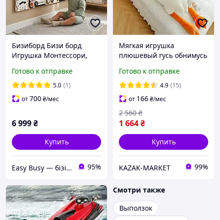
Бизиборд Бизи борд
Мягкая игрушка
Игрушка Монтессори,
плюшевый гусь обнимусь
Развивающая Доска,
185 см, Игрушка подушка
Готово к отправке
Готово к отправке
Подарок на Год ребенку
большой гусь антистресс
Бизикуб
5.0
(1)
4.9
(15)
700
166
от
₴
/мес
от
₴
/мес
2 560
₴
6 999
₴
1 664
₴
Купить
Купить
95%
99%
Easy Busy — бізіборди та реабілітаційні дошки для дітей і дорослих
KAZAK-MARKET
Смотри также
Выползок