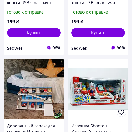
кошки USB smart мяч-
кошки USB smart мяч-
шарик с хаотичным
шарик с хаотичным
Готово к отправке
Готово к отправке
движением и излучаемой
движением и излучаемой
красной точкой Красный
красной точкой Зеленый
199
₴
199
₴
Купить
Купить
96%
96%
SedWes
SedWes
Деревянный гараж для
Игрушка Shantou
машинок,Игрушка-
Кассовый аппарат с