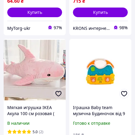
64
.60
₴
715
₴
Купить
Купить
97%
98%
MyTorg-ukr
KRONS интернет- магазин
Мягкая игрушка IKEA
Іграшка Baby team
Акула 100 см розовая (
музична Будиночок від 9
a05 )
місяців
В наличии
Готово к отправке
5.0
(2)
186
₴