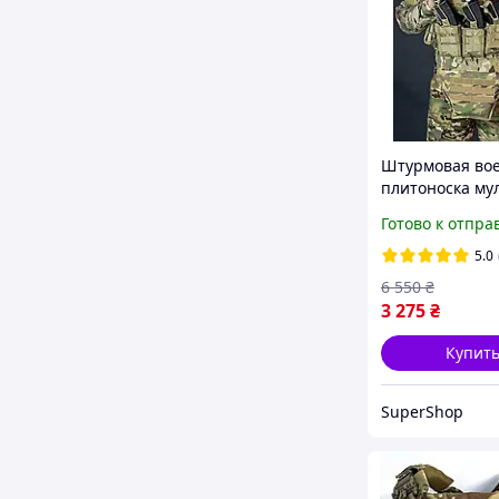
Штурмовая во
плитоноска му
быстрого сброс
Готово к отпра
напашником вс
Жилет армейск
5.0
подсумками mo
6 550
₴
3 275
₴
Купит
SuperShop