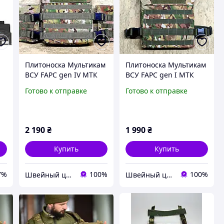
Плитоноска Мультикам
Плитоноска Мультикам
ВСУ FAPC gen IV МТК
ВСУ FAPC gen I МТК
т
бронежилет без плит
бронежилет без плит
Готово к отправке
Готово к отправке
ам
НГУ СБУ плитник,
ВСУ НГУ СБУ ССО
броник тактический,
плитник штурмовой
армейский
броник кордура
2 190
₴
1 990
₴
Купить
Купить
7%
100%
100%
Швейный цех "Мультикам Юа"
Швейный цех "Мультикам Юа"