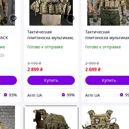
Тактическая
Тактическая
TACK
плитоноска мультикам,
плитоноска мультика
ыстрым
военная плитоноска
военная плитоноска 
вке
Готово к отправке
Готово к отправке
рузочный
мультикам, плитоноска
итогами, плитоноска
с итогами ВСУ,
мультикам ВСУ,
(2)
итоноска
плитоноска мультикам
плитоноска в сборе
3 199
₴
2 999
₴
в сборе
Военная
2 899
₴
2 699
₴
ь
Купить
Купить
93%
99%
9
Arm UA
Arm UA