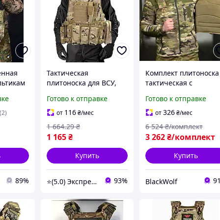
енная
Тактическая
Комплект плитоноска
льтикам
плитоноска для ВСУ,
тактическая с
а с
A56, Мультикам /
подсумками для
вке
Готово к отправке
Готово к отправке
у,
Разгрузочный жилет с
военных всу BLK-65
ий с
подсумками
116
326
(2)
от
₴
/мес
от
₴
/мес
lle
(46х32х17см)
1 664
.29
₴
6 524
₴/комплект
1 165
₴
3 262
₴/комплект
ь
Купить
Купить
89%
93%
9
⭐(5.0) Экспресс-опт
BlackWolf