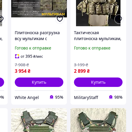
Плитоноска разгрузка
Тактическая
м,
всу мультикам с
плитоноска мультикам,
с
системой molle под
военная плитоноска
Готово к отправке
Готово к отправке
стандартные плиты
мультикам, плитоноска
SIM-34
с итогами ВСУ,
395
от
₴
/мес
плитоноска мультикам
7 908
₴
3 199
₴
в сборе
3 954
₴
2 899
₴
Купить
Купить
9%
95%
98%
White Angel
MilitaryStaff