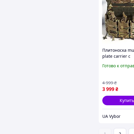
Плитоноска mu
plate carrier с
подсумками ак
Готово к отпра
быстрого сбро
мультикам так
всу мультика
4 999
₴
3 999
₴
Купит
UA Vybor
1
2