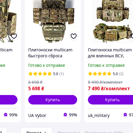
lticam
Плитоноски multicam
Плитоноска multicam
быстрого сброса
для военных ВСУ,
мультикам с
Жилет тактическая
вке
Готово к отправке
Готово к отправке
са
подсумками для плит
разгрузка yakeda
тическая
25 на 30 см, жилет для
тактический и пояс р
5.0
(1)
5.0
(2)
всу с системой молл
мультикам зсу
6 698
₴
8 490
₴/комплект
5 698
₴
7 490
₴/комплект
ь
Купить
Купить
99%
99%
9
UA Vybor
uk_military
3
...
Вперед
Показано 1 - 29 товаров из 600+