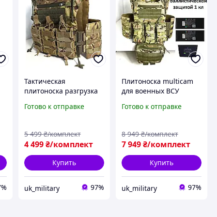
Тактическая
Плитоноска multicam
плитоноска разгрузка
для военных ВСУ
для военных ВСУ,
модульная,
Готово к отправке
Готово к отправке
комплект жилет с
тактический жилет
пс
подсумками мультикам
розгрузочный
multicam
мультикам с
5 499
₴/комплект
8 949
₴/комплект
подсумками мультика
4 499
₴/комплект
7 949
₴/комплект
Купить
Купить
7%
97%
97%
uk_military
uk_military