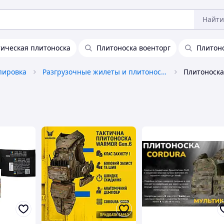
Найти
тическая плитоноска
Плитоноска военторг
Плитон
пировка
Разгрузочные жилеты и плитоноски без плит
Плитоноска