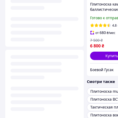
Плитоноска ка
баллистическ
пакетами муль
Готово к отпра
Разгрузочный 
ВСУ, Плитонос
4.8
мультикам
680
от
₴
/мес
7 500
₴
6 800
₴
Купит
Боевой Гусак
Смотри также
Плитоноска mu
Плитоноска ВС
Плитоноска во