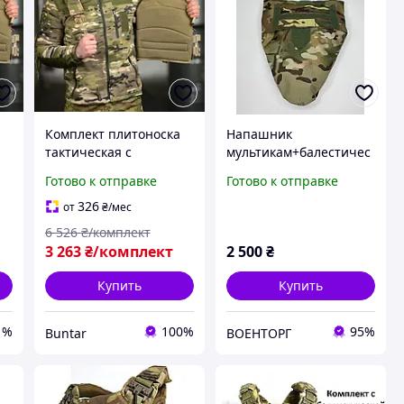
Комплект плитоноска
Напашник
тактическая с
мультикам+балестичес
подсумками для
кий пакет, напашный
Готово к отправке
Готово к отправке
военных всу BUN-2205
подсумок, подсумок на
бронежилет,
326
от
₴
/мес
плитоноску для ВСУ,
6 526
₴/комплект
3 263
₴/комплект
2 500
₴
Купить
Купить
1%
100%
95%
Buntar
ВОЕНТОРГ