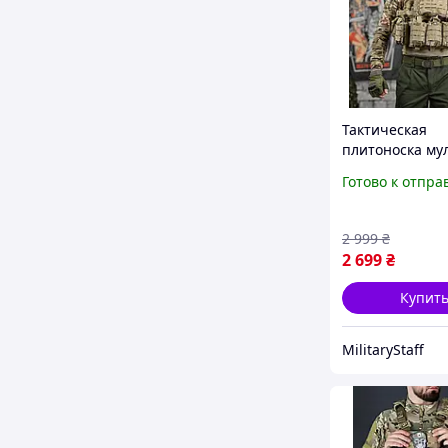
Тактическая
плитоноска му
военная плито
Готово к отпра
итогами, плит
мультикам ВСУ
плитоноска в с
2 999
₴
Военная
2 699
₴
Купит
MilitaryStaff