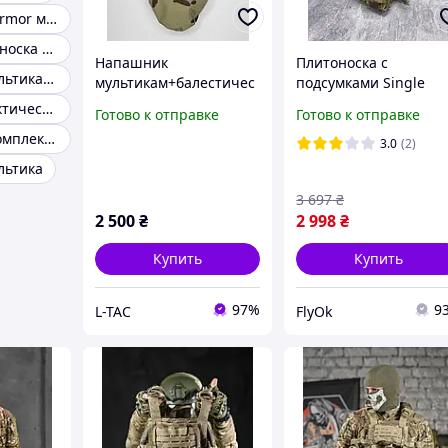
Плитоноска warmor мультикам
Военная плитоноска без плит и подсумков
Напашник
Плитоноска с
Плитоноска мультикам XL
мультикам+балестичес
подсумками Single
кий пакет, напашный
Sword, двойная
Плитоноска тактическая зсу
Готово к отправке
Готово к отправке
подсумок, подсумок на
система быстрого
Плитоноска укомплектованная мультикам
бронежилет,
сброса мультикам,
3.0
(2)
плитоноску для ВСУ,
art.fly
льтика
3 697
₴
2 500
₴
2 998
₴
Купить
Купить
97%
9
L-TAC
FlyOk