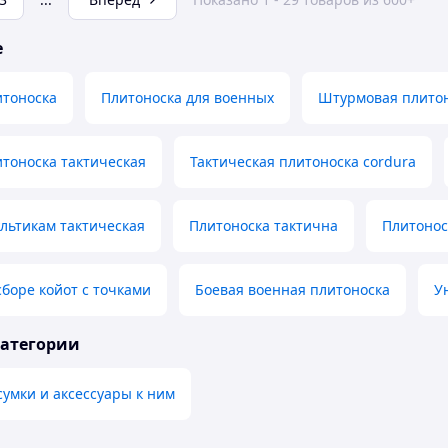
е
итоноска
Плитоноска для военных
Штурмовая плито
тоноска тактическая
Тактическая плитоноска cordura
льтикам тактическая
Плитоноска тактична
Плитонос
сборе койот с точками
Боевая военная плитоноска
У
категории
умки и аксессуары к ним