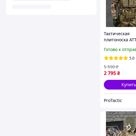
Тактическая
плитоноска AT
мультикам с б
Готово к отпра
сбросом, Разг
бронежилет,
5.0
Штурмовая пл
5 590
₴
ВСУ
2 795
₴
Купит
ProTactic