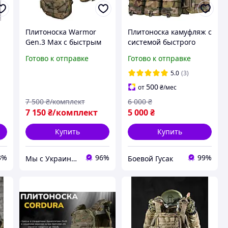
Плитоноска Warmor
Плитоноска камуфляж с
Gen.3 Max с быстрым
системой быстрого
сбросом мультикам,
сброса мультикам,
Готово к отправке
Готово к отправке
Вармор ген 3 макс,
Разгрузочный жилет
Плитоноска ВСУ
ВСУ, Плитоноска
5.0
(3)
мультикам
500
от
₴
/мес
7 500
₴/комплект
6 000
₴
7 150
₴/комплект
5 000
₴
Купить
Купить
3%
96%
99%
Мы с Украины|Krossfore
Боевой Гусак