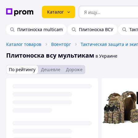
Каталог
Плитоноска multicam
Плитоноска ВСУ
Так
Каталог товаров
Военторг
Тактическая защита и эки
Плитоноска всу мультикам
в Украине
По рейтингу
Дешевле
Дороже