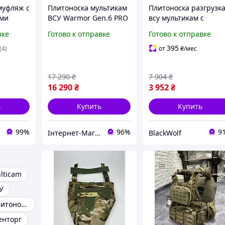
муфляж с
Плитоноска мультикам
Плитоноска разгрузк
ими
ВСУ Warmor Gen.6 PRO
всу мультикам с
тикам,
MAX с набором
системой molle под
вке
Готово к отправке
Готово к отправке
жилет
подсумков, защитой
стандартные плиты
ка
шеи и модульным
BLK-41
395
(4)
от
₴
/мес
фартуком МУЛЬТИКАМ
17 290
₴
7 904
₴
16 290
₴
3 952
₴
ь
Купить
Купить
99%
96%
9
Інтернет-Магазин "Ballistics UA"
BlackWolf
lticam
У
Тактическая плитоноска
енторг