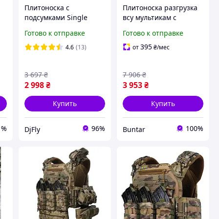
а
Плитоноска с
Плитоноска разгрузка
подсумками Single
всу мультикам с
Sword, двойная
системой molle под
Готово к отправке
Готово к отправке
система быстрого
стандартные плиты
сброса мультикам, DjFly
BUN-24
395
4.6
(13)
от
₴
/мес
3 697
₴
7 906
₴
2 998
₴
3 953
₴
Купить
Купить
1%
96%
100%
DjFly
Buntar