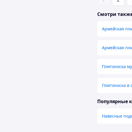
Смотри такж
Армейская пл
Армейская пли
Плитоноска му
Плитоноска в 
Популярные 
Навесные подс