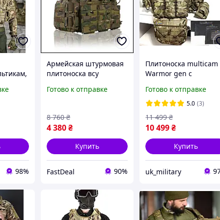
Армейская штурмовая
Плитоноска multicam
льтикам,
плитоноска всу
Warmor gen с
носка с
укомплектованная
подсумками, комплек
вке
Готово к отправке
Готово к отправке
оноска
мультикам ,
plate carrier мультик
,
разгрузочные жилеты
тактическая всу
5.0
(3)
боре
и плитоноски без плит
мультика для ВСУ
8 760
₴
11 499
₴
GHR
4 380
₴
10 499
₴
ь
Купить
Купить
98%
90%
9
FastDeal
uk_military