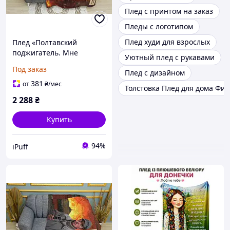
Плед с принтом на заказ
Пледы с логотипом
Плед худи для взрослых
Плед «Полтавский
поджигатель. Мне
Уютный плед с рукавами
нравится как оно горит»
Под заказ
Плед с дизайном
принт 1 Двухслойный с
печатью с обеих сторон,
381
от
₴
/мес
Толстовка Плед для дома Фи
150х210 см
2 288
₴
Купить
94%
iPuff