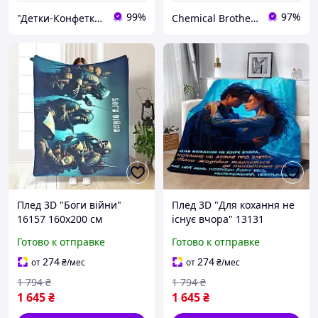
99%
97%
"Детки-Конфетки"
Chemical Brothers
Плед 3D "Боги війни"
Плед 3D "Для кохання не
16157 160х200 см
існує вчора" 13131
135х160 см Отличное
Готово к отправке
Готово к отправке
качество
274
274
от
₴
/мес
от
₴
/мес
1 794
₴
1 794
₴
1 645
₴
1 645
₴