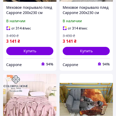
Меховое покрывало плед
Меховое покрывало плед
Cappone 200х230 см
Cappone 200х230 см
Тигровый принт с
Зебровый принт с
В наличии
В наличии
подушками 50х50 см
подушками 50х50 см
314
314
от
₴
/мес
от
₴
/мес
3 490
₴
3 490
₴
3 141
₴
3 141
₴
Купить
Купить
94%
94%
Cappone
Cappone