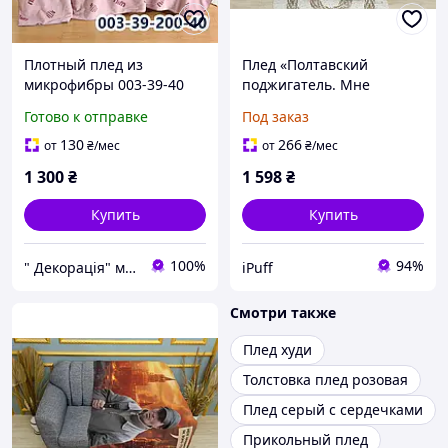
Плотный плед из
Плед «Полтавский
микрофибры 003-39-40
поджигатель. Мне
200*220см с принтами
нравится как оно горит»
Готово к отправке
Под заказ
Colorful Home (в
принт 1 Двухслойный с
ассортименте)
печатью с обеих сторон,
130
266
от
₴
/мес
от
₴
/мес
135х150 см
1 300
₴
1 598
₴
Купить
Купить
100%
94%
" Декорація" магазин текстилю та декору для дому
iPuff
Смотри также
Плед худи
Толстовка плед розовая
Плед серый с сердечками
Прикольный плед