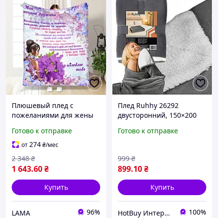
Плюшевый плед с
Плед Ruhhy 26292
пожеланиями для жены
двусторонний, 150×200
Плюшевое покривало с
см, микрофибра, серый
Готово к отправке
Готово к отправке
3D рисунком 160х200
274
от
₴
/мес
2 348
₴
999
₴
1 643
.60
₴
899
.10
₴
Купить
Купить
96%
100%
LAMA
HotBuy Интернет-магазин