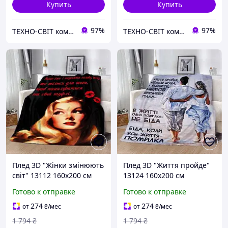
Купить
Купить
97%
97%
ТЕХНО-СВІТ компьютерна техніка, мобільні аксесуари, електронна техніка та багато іншого.
ТЕХНО-СВІТ компьютерна техніка, мобільні аксесуари, електронна техніка та багато іншого.
Плед 3D "Жінки змінюють
Плед 3D "Життя пройде"
світ" 13112 160х200 см
13124 160х200 см
Готово к отправке
Готово к отправке
274
274
от
₴
/мес
от
₴
/мес
1 794
₴
1 794
₴