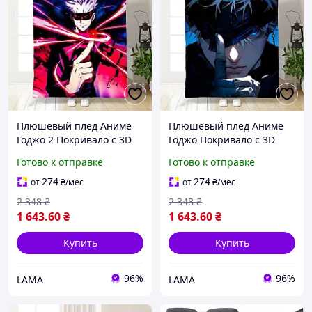
Плюшевый плед Аниме
Плюшевый плед Аниме
Годжо 2 Покривало с 3D
Годжо Покривало с 3D
рисунком 160х200
рисунком 160х200
Готово к отправке
Готово к отправке
274
274
от
₴
/мес
от
₴
/мес
2 348
₴
2 348
₴
1 643
.60
₴
1 643
.60
₴
Купить
Купить
96%
96%
LAMA
LAMA