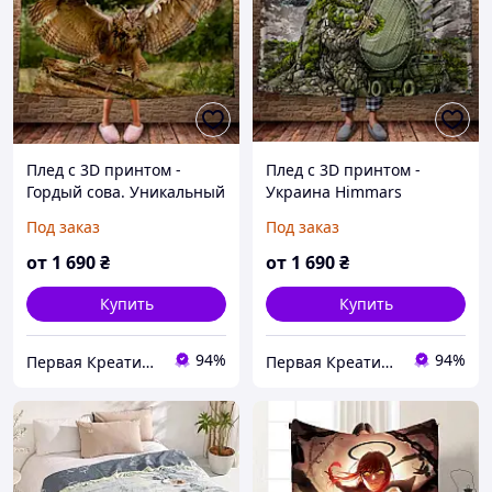
Плед с 3D принтом -
Плед с 3D принтом -
Гордый сова. Уникальный
Украина Himmars
принт. 150х200 см.
Авторский принт Олексій
Под заказ
Под заказ
Кустовський (Кусто)
150х200 см.
от
1 690
₴
от
1 690
₴
Купить
Купить
94%
94%
Первая Креативная Мануфактура PERFECTUS - Производство одежды и декора с 3D принтами на заказ
Первая Креативная Мануфактура PERFECTUS - Производство одежды и декора с 3D принтами на заказ