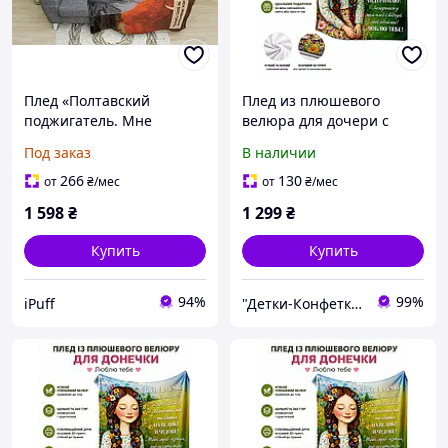
Плед «Полтавский
Плед из плюшевого
поджигатель. Мне
велюра для дочери с
нравится как оно горит»
надписью Люблю тебя 3D
Под заказ
В наличии
принт 2 Двухслойный с
принт 160x200
печатью с обеих сторон,
266
130
от
₴
/мес
от
₴
/мес
135х150 см
1 598
₴
1 299
₴
Купить
Купить
94%
99%
iPuff
"Детки-Конфетки"