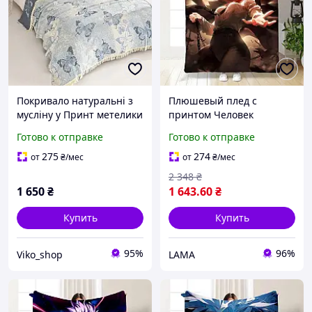
Покривало натуральні з
Плюшевый плед с
мусліну у Принт метелики
принтом Человек
євро розміру 200/230
Бензопила Качественное
Готово к отправке
Готово к отправке
покривало с 3D рисунком
160х200
275
274
от
₴
/мес
от
₴
/мес
2 348
₴
1 650
₴
1 643
.60
₴
Купить
Купить
95%
96%
Viko_shop
LAMA