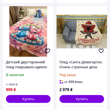
Детский двусторонний
Плед «Санта Демогоргон.
плед-покрывало-одеяло
Очень странные дела.
150×210 см - розовий,
Stranger Things» принт 1
В наличии
Под заказ
принт Стич из 100%
Двухслойный с печатью с
хлопка
обеих сторон, 135х150 см
496
от
₴
/мес
1 409
₴
999
₴
2 979
₴
Купить
Купить