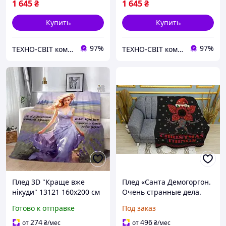
1 645
₴
1 645
₴
Купить
Купить
97%
97%
ТЕХНО-СВІТ компьютерна техніка, мобільні аксесуари, електронна техніка та багато іншого.
ТЕХНО-СВІТ компьютерна техніка, мобільні аксесуари, електронна техніка та багато іншого.
Плед 3D "Краще вже
Плед «Санта Демогоргон.
нікуди" 13121 160х200 см
Очень странные дела.
Stranger Things» принт 2
Готово к отправке
Под заказ
Двухслойный с печатью с
обеих сторон, 135х150 см
274
496
от
₴
/мес
от
₴
/мес