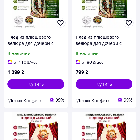
Плед из плюшевого
Плед из плюшевого
велюра для дочери с
велюра для дочери с
надписью Люблю тебя 3D
надписью Люблю тебя 3D
В наличии
В наличии
принт 135х160 см
принт 80х100
110
80
от
₴
/мес
от
₴
/мес
1 099
₴
799
₴
Купить
Купить
99%
99%
"Детки-Конфетки"
"Детки-Конфетки"