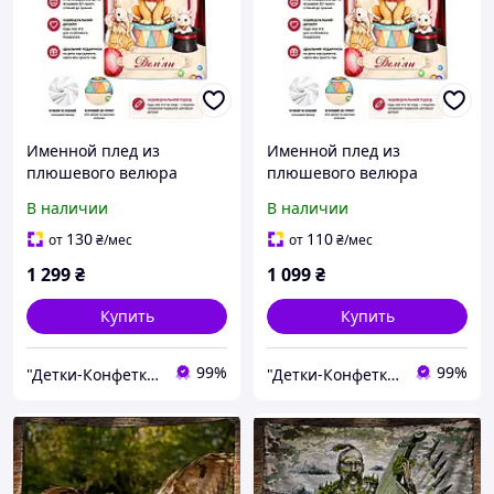
Именной плед из
Именной плед из
плюшевого велюра
плюшевого велюра
Цирковой львенок с
Цирковой львенок с
В наличии
В наличии
любым именем 3D принт
любым именем 3D принт
160x200
135x160
130
110
от
₴
/мес
от
₴
/мес
1 299
₴
1 099
₴
Купить
Купить
99%
99%
"Детки-Конфетки"
"Детки-Конфетки"