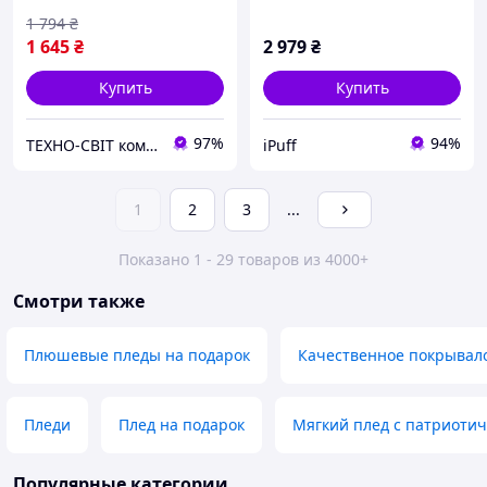
1 794
₴
1 645
₴
2 979
₴
Купить
Купить
97%
94%
ТЕХНО-СВІТ компьютерна техніка, мобільні аксесуари, електронна техніка та багато іншого.
iPuff
1
2
3
...
Показано 1 - 29 товаров из 4000+
Смотри также
Плюшевые пледы на подарок
Качественное покрывало
Пледи
Плед на подарок
Мягкий плед с патриоти
Популярные категории