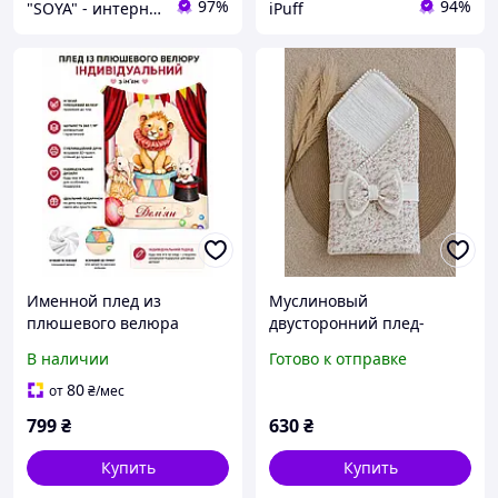
97%
94%
"SOYA" - интернет-магазин
iPuff
Именной плед из
Муслиновый
плюшевого велюра
двусторонний плед-
Цирковой львенок с
конверт для
В наличии
Готово к отправке
любым именем 3D принт
новорожденных 100×70
80x100
см (С БАНТОМ), 1 шт
80
от
₴
/мес
(белый/цветочный принт)
799
₴
630
₴
Купить
Купить