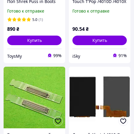
Поп Shrek Puss in Boots
Touch T'Pop /4010D /4010X
Шрек Кот в сапогах 10см
/4012 /4012X /4030 /4030D
Готово к отправке
Готово к отправке
S PIN 1596
/Vodafone Smart mini
(Vodafone 875), 25 pin
5.0
(1)
890
₴
90
.54
₴
Купить
Купить
99%
91%
ToysMy
iSky