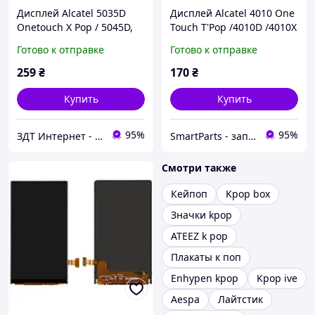
Дисплей Alcatel 5035D
Дисплей Alcatel 4010 One
Onetouch X Pop / 5045D,
Touch T'Pop /4010D /4010X
25 pin
/4012 /4012X /4030 /4030D
Готово к отправке
Готово к отправке
/Vodafone Smart mini
(Vodafone 875), 25 pin
259
₴
170
₴
Купить
Купить
95%
95%
ЗДТ Интернет - магазин Запчастей и аксессуаров Для Телефонов
SmartParts - запчасти для мобильных телефонов и планшетов
Смотри также
Кейпоп
Kpop box
Значки kpop
ATEEZ k pop
Плакаты к поп
Enhypen kpop
Kpop ive
Aespa
Лайтстик