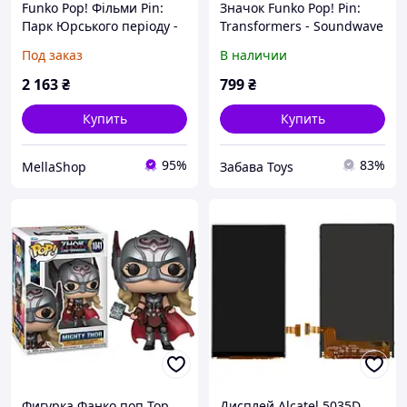
Funko Pop! Фільми Pin:
Значок Funko Pop! Pin:
Парк Юрського періоду -
Transformers - Soundwave
MR. ДНК
125835
Под заказ
В наличии
2 163
₴
799
₴
Купить
Купить
95%
83%
MellaShop
Забава Toys
Фигурка Фанко поп Тор
Дисплей Alcatel 5035D