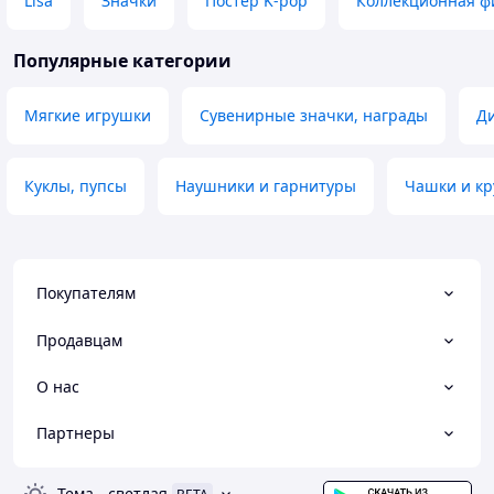
Lisa
Значки
Постер K-pop
Коллекционная ф
Популярные категории
Мягкие игрушки
Сувенирные значки, награды
Ди
Куклы, пупсы
Наушники и гарнитуры
Чашки и к
Покупателям
Продавцам
О нас
Партнеры
Тема
-
светлая