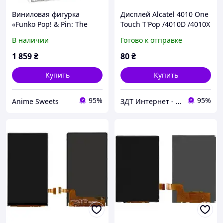
Виниловая фигурка
Дисплей Alcatel 4010 One
«Funko Pop! & Pin: The
Touch T'Pop /4010D /4010X
Avengers: Earth's
/4012 /4012X /4030 /4030D
В наличии
Готово к отправке
Mightiest Heroes - 60th
/Vodafone Smart mini
Anniversary»
(Vodafone 875), 25 pin
1 859
₴
80
₴
Купить
Купить
95%
95%
Anime Sweets
ЗДТ Интернет - магазин Запчастей и аксессуаров Для Телефонов