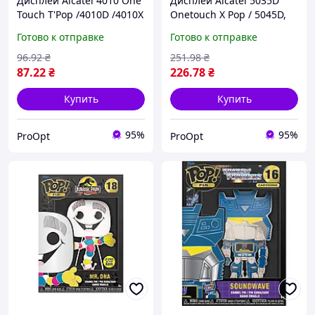
Дисплей Alcatel 4010 One
Дисплей Alcatel 5035D
Touch T'Pop /4010D /4010X
Onetouch X Pop / 5045D,
/4012 /4012X /4030 /4030D
25 pin
Готово к отправке
Готово к отправке
/Vodafone Smart mini
(Vodafone 875), 25 pin
96
.92
₴
251
.98
₴
87
.22
₴
226
.78
₴
Купить
Купить
95%
95%
ProOpt
ProOpt