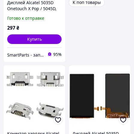
К поп товары
Дисплей Alcatel 5035D
Onetouch X Pop / 5045D,
25 pin
Готово к отправке
297
₴
Купить
95%
SmartParts - запчасти для мобильных телефонов и планшетов
Конектор зарядки Alcatel
Дисплей Alcatel 5035D