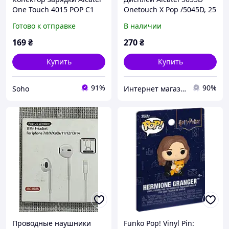
One Touch 4015 POP C1
Onetouch X Pop /5045D, 25
Dual Sim, 5 pin, micro-USB
pin
Готово к отправке
В наличии
тип-B (PRC)
169
₴
270
₴
Купить
Купить
91%
90%
Soho
Интернет магазин Srtelefon.prom.ua
Проводные наушники
Funko Pop! Vinyl Pin: