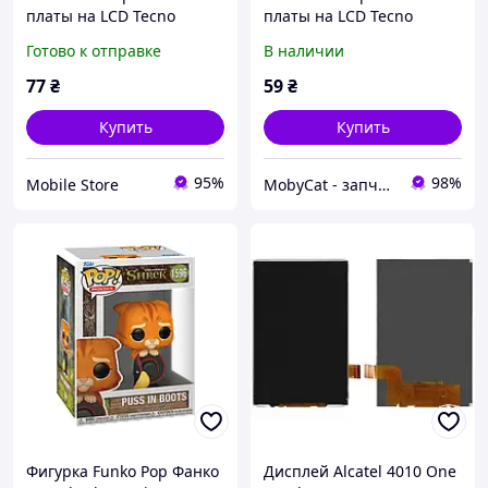
платы на LCD Tecno
платы на LCD Tecno
Camon 16 16 SE, Pop 5
Camon 16 16 SE, Pop 5
Готово к отправке
В наличии
LTE, Pova - 2*25 pin
LTE, Pova - 2*25 pin
77
₴
59
₴
Купить
Купить
95%
98%
Mobile Store
MobyCat - запчасти для мобильных телефонов и планшетов
Фигурка Funko Pop Фанко
Дисплей Alcatel 4010 One