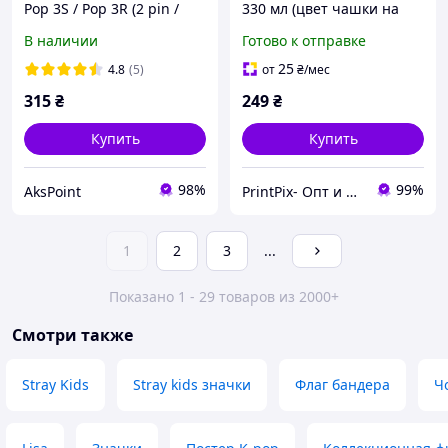
Pop 3S / Pop 3R (2 pin /
330 мл (цвет чашки на
2.84 mm) 1A 60см Чёрный
выбор)
В наличии
Готово к отправке
25
4.8
(5)
от
₴
/мес
315
₴
249
₴
Купить
Купить
98%
99%
AksPoint
PrintPix- Опт и Розница
1
2
3
...
Показано 1 - 29 товаров из 2000+
Смотри также
Stray Kids
Stray kids значки
Флаг бандера
Ч