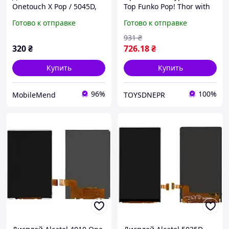
Onetouch X Pop / 5045D,
Тор Funko Pop! Thor with
25 pin
Enamel Pin 1190
Готово к отправке
Готово к отправке
931
₴
320
₴
726
.18
₴
Купить
Купить
96%
100%
MobileMend
TOYSDNEPR