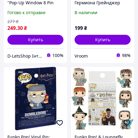
"Pop-Up Window 8 Pin
Гермиона Грейнджер
Headset" (модель JBC-
#84995-2 (Hermione
Готово к отправке
В наличии
078A)
Granger)
277
₴
249
.30
₴
199
₴
Купить
Купить
100%
98%
D-LetsShop Інтернет магазин товарів з Європи
Vroom
Funko Pop! Vinyl Pin:
Funko Pop! & Loungefly