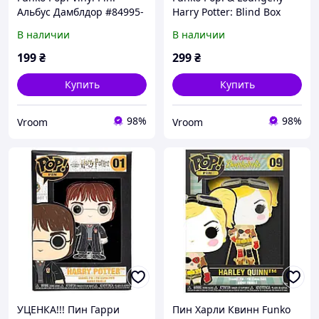
Альбус Дамблдор #84995-
Harry Potter: Blind Box
4 (Albus Dumbledore)
Enamel Pin #HPPN1071
В наличии
В наличии
(Патронус)
199
₴
299
₴
Купить
Купить
98%
98%
Vroom
Vroom
УЦЕНКА!!! Пин Гарри
Пин Харли Квинн Funko