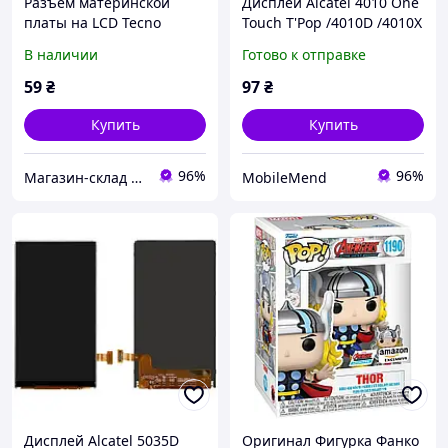
Разъем материнской
Дисплей Alcatel 4010 One
платы на LCD Tecno
Touch T'Pop /4010D /4010X
Camon 16 16 SE, Pop 5
/4012 /4012X /4030 /4030D
В наличии
Готово к отправке
LTE, Pova - 2*25 pin
/Vodafone Smart mini
(Vodafone 875), 25 pin
59
₴
97
₴
Купить
Купить
96%
96%
Магазин-склад "Mobile 112" - запчасти для телефонов и планшетов. Доставка по Украине
MobileMend
Дисплей Alcatel 5035D
Оригинал Фигурка Фанко