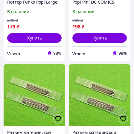
Поттер Funko Pop! Large
Pop! Pin: DC COMICS
Enamel Pin: HARRY
HARLEY QUINN
В наличии
В наличии
POTTER HARRY POTTER
DCCPP0012
#01
299
₴
299
₴
179
₴
198
₴
Купить
Купить
98%
98%
Vroom
Vroom
Разъем материнской
Разъем материнской