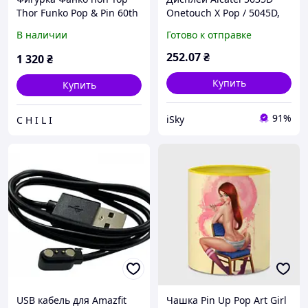
Thor Funko Pop & Pin 60th
Onetouch X Pop / 5045D,
Anniversary
25 pin
В наличии
Готово к отправке
252
.07
₴
1 320
₴
Купить
Купить
91%
iSky
C H I L I
USB кабель для Amazfit
Чашка Pin Up Pop Art Girl