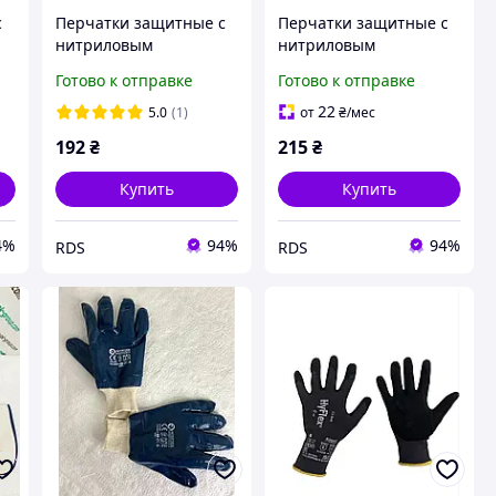
с
Перчатки защитные с
Перчатки защитные с
нитриловым
нитриловым
X
покрытием TIGERFLEX
покрытием TIGERFLEX
Готово к отправке
Готово к отправке
HI-LITE, пара, размер 9
COOL, пара, размер 11
(0899403089)
(0899401051)
22
5.0
(1)
от
₴
/мес
192
₴
215
₴
Купить
Купить
4%
94%
94%
RDS
RDS