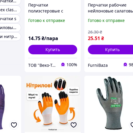
Виниловые перчатки xl
Перчатки
Перчатки рабочие
Перчатки nitrylex classic
полиэстеровые с
нейлоновые салатов
нитриловым
с нитриловым
чатки s
Готово к отправке
Готово к отправке
покрытием (красные),
покрытием ладони и
Перчатки нитриловые ampri
р.9, арт. DQ608B
усиленными пальцам
26
.30
₴
для стройки, сада и
Gloves перчатки нитриловые
14
.75
₴/пара
25
.51
₴
ремонта
Купить
Купить
100%
9
ТОВ "Веко-Трейд"
FurniBaza