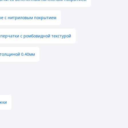
ые с нитриловым покрытием
перчатки с ромбовидной текстурой
 толщиной 0.40мм
жки