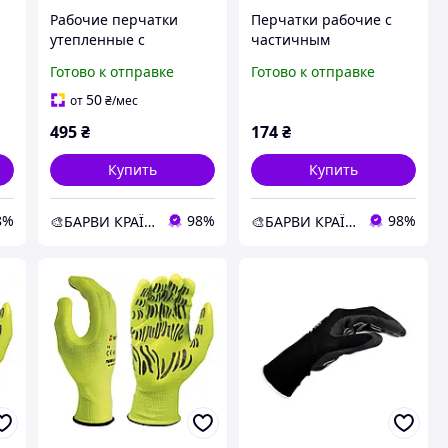
Рабочие перчатки
Перчатки рабочие с
утепленные с
частичным
нитриловым
нитриловым
Готово к отправке
Готово к отправке
покрытием VIS-TEX
покрытием PORTWEST
WINTER A646 Portwest
DermiFlex Plus A351
50
от
₴
/мес
495
₴
174
₴
Купить
Купить
8%
98%
98%
🎨БАРВИ КРАЇНИ
🎨БАРВИ КРАЇНИ