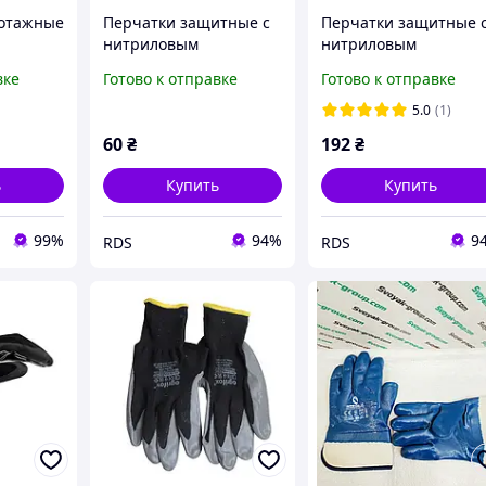
котажные
Перчатки защитные с
Перчатки защитные 
нитриловым
нитриловым
ние
покрытием RED
покрытием TIGERFLE
вке
Готово к отправке
Готово к отправке
 SIGMA
NITRILE, пара, размер
HI-LITE, пара, размер
8 (0899403108)
10 (0899403090)
5.0
(1)
60
₴
192
₴
ь
Купить
Купить
99%
94%
9
RDS
RDS