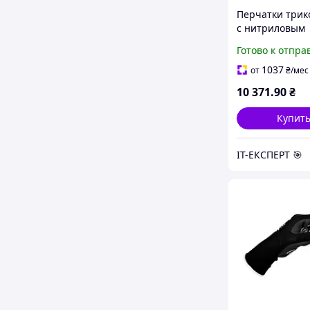
Перчатки три
с нитриловым
покрытием (си
Готово к отпра
краги) 120 пар
(9443371)
1037
от
₴
/мес
10 371
.90
₴
Купит
ІТ-ЕКСПЕРТ 🎯