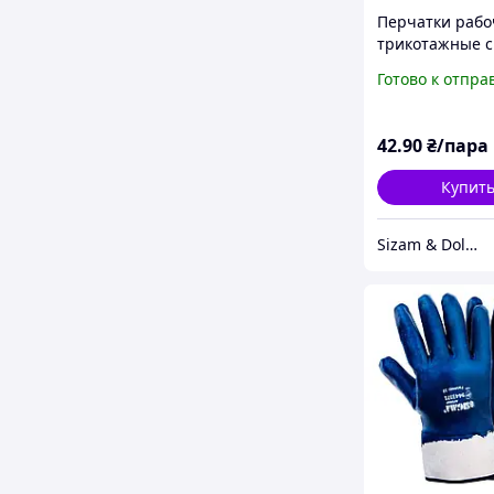
Перчатки рабо
трикотажные c
нитриловым
Готово к отпра
покрытием Dolo
4539, р.7
42
.90
₴/пара
Купит
Sizam & Doloni