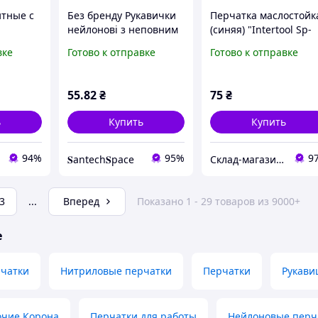
тные с
Без бренду Рукавички
Перчатка маслостойк
нейлонові з неповним
(синяя) "Intertool Sp-
ERFLEX
нітриловим покриттям
0001" с нитриловым
вке
Готово к отправке
Готово к отправке
змер 9
покрытием.
55
.82
₴
75
₴
ь
Купить
Купить
94%
95%
9
𝐒antech𝐒pace
Склад-магазин "Свояк Group".
3
...
Вперед
Показано 1 - 29 товаров из 9000+
е
чатки
Нитриловые перчатки
Перчатки
Рукави
очие Корона
Перчатки для работы
Нейлоновые перч