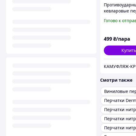
Противоударн
кевларовые пе
стойкие к пор
Готово к отпра
МИК
499
₴/пара
Купит
КАМУФЛЯЖ-КР
Смотри также
Виниловые пе
Перчатки Derm
Перчатки нитр