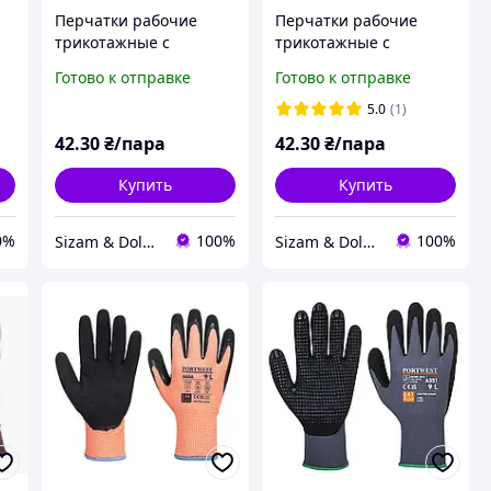
Перчатки рабочие
Перчатки рабочие
трикотажные c
трикотажные c
нитриловым
нитриловым
Готово к отправке
Готово к отправке
il
покрытием Doloni D-Oil
покрытием Doloni D-Oil
4585, р.8
4587, р.8
5.0
(1)
42
.30
₴/пара
42
.30
₴/пара
Купить
Купить
0%
100%
100%
Sizam & Doloni
Sizam & Doloni