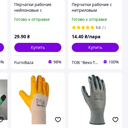
Перчатки рабочие
Перчатки рабочие с
нейлоновые с
нитриловым
нитриловым
покрытием (чёрные),
Готово к отправке
Готово к отправке
покрытием черно-
р.9, арт. DQ608B
сине-белые для сада,
5.0
(1)
и
строительства и дома
29
.90
₴
14
.40
₴/пара
Купить
Купить
8%
98%
100%
FurniBaza
ТОВ "Веко-Трейд"