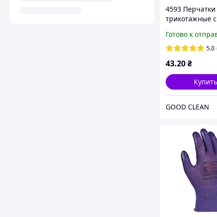
4593 Перчатки 
трикотажные с
нитриловым
Готово к отпра
покрытием не
облив размер 
5.0
фиолетовые
43
.20
₴
Купит
GOOD CLEAN