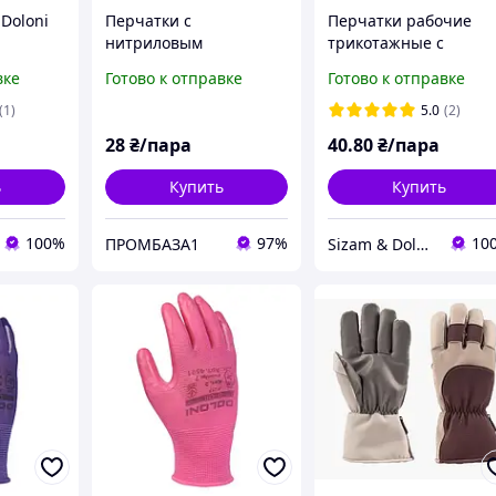
Doloni
Перчатки с
Перчатки рабочие
нитриловым
трикотажные c
покрытием и
нитриловым
вке
Готово к отправке
Готово к отправке
полый
усиленными
покрытием Doloni D-O
7
кончиками пальцев.
4576, р.8
(1)
5.0
(2)
28
₴/пара
40
.80
₴/пара
ь
Купить
Купить
100%
97%
10
ПРОМБАЗА1
Sizam & Doloni