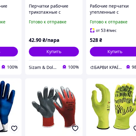
чие
Перчатки рабочие
Рабочие перчатки
трикотажные c
утепленные с
нитриловым
нитриловым
вке
Готово к отправке
Готово к отправке
ni D-Oil
покрытием Doloni D-Oil
покрытием A750
4591, р.7
Сибирь Portwest
53
от
₴
/мес
42
.90
₴/пара
528
₴
ь
Купить
Купить
100%
100%
9
Sizam & Doloni
🎨БАРВИ КРАЇНИ