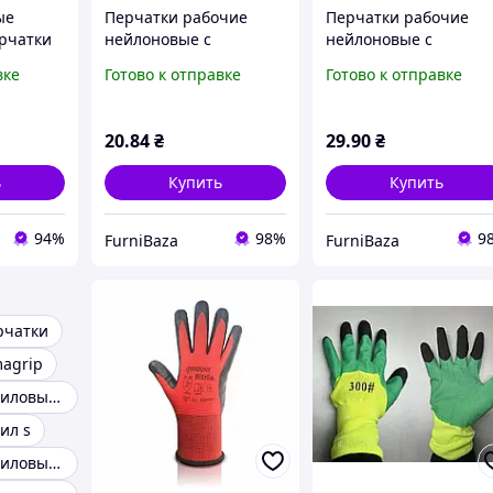
ые
Перчатки рабочие
Перчатки рабочие
рчатки
нейлоновые с
нейлоновые с
езам
нитриловым
нитриловым
вке
Готово к отправке
Готово к отправке
покрытием красно-
покрытием черно-
черные защитные для
оранжево-белые для
сада, строительства,
сада, строительства 
20
.84
₴
29
.90
₴
монтажных работ и
дома
дома
ь
Купить
Купить
94%
98%
9
FurniBaza
FurniBaza
рчатки
agrip
Перчатки нитриловые размер L
ил s
Перчатки нитриловые без талька