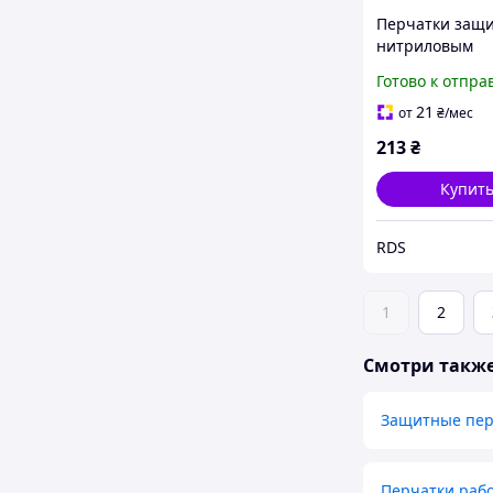
Перчатки защи
нитриловым
покрытием TIG
Готово к отпра
COOL, пара, ра
(0899401049)
21
от
₴
/мес
213
₴
Купит
RDS
1
2
Смотри такж
Защитные пер
Перчатки раб