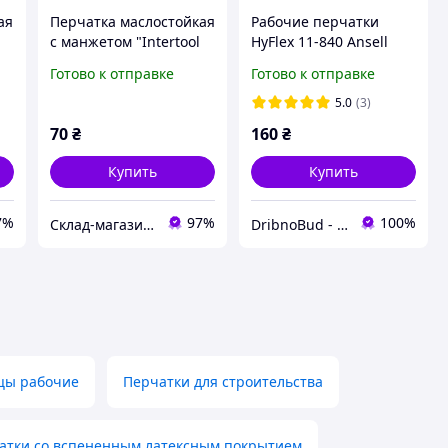
ая
Перчатка маслостойкая
Рабочие перчатки
с манжетом "Intertool
HyFlex 11-840 Ansell
Sp-0137" с нитриловым
(размер 8) - защитные
Готово к отправке
Готово к отправке
покрытием.
перчатки с
нитриловым
5.0
(3)
покрытием
70
₴
160
₴
Купить
Купить
7%
97%
100%
Склад-магазин "Свояк Group".
DribnoBud - Магазин господарчих товарів
цы рабочие
Перчатки для строительства
атки со вспененным латексным покрытием