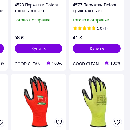
4523 Перчатки Doloni
4577 Перчатки Doloni
ые
трикотажные с
трикотажные с
нитриловым
нитриловым
Готово к отправке
Готово к отправке
покрытием неполный
покрытием неполный
и
облив размер 10
облив размер 10 серые
5.0
(1)
желтые
58
₴
41
₴
Купить
Купить
8%
100%
100%
GOOD CLEAN
GOOD CLEAN