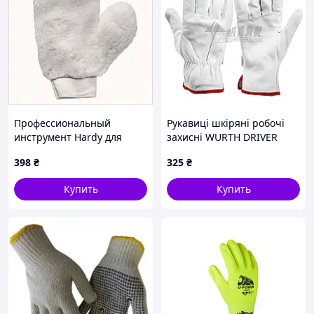
Профессиональный
Рукавиці шкіряні робочі
инструмент Hardy для
захисні WURTH DRIVER
покраски рукой, 867T6C229
CLASSIC 5350000409 L (9)
398
₴
325
₴
Купить
Купить