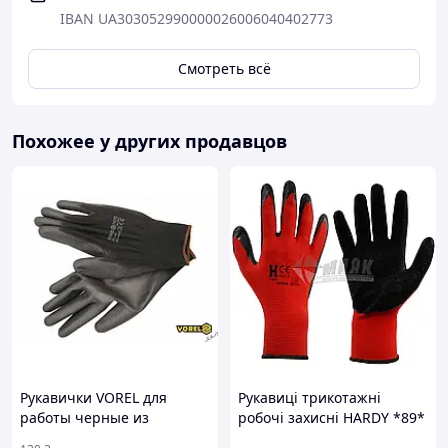
IBAN UA303052990000026006040402773
Смотреть всё
Похожее у других продавцов
Рукавички VOREL для
Рукавиці трикотажні
работы черные из
робочі захисні HARDY *89*
полиэстера с
L (9) покриття латекс