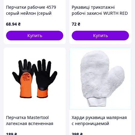
Перчатки рабочие 4579
Рукавиці трикотажні
серый нейлон (серый
робочі захисні WURTH RED
нитрил/частичный облив)
NITRILE 0899403109 L (9)
68
.94
₴
72
₴
10р. ТМ DOLONI
покриття нітрилове
Купить
Купить
Перчатка Mastertool
Харди рукавица малярная
латексная вспененная
с непроницаемой
утепленная 11" (оранжево-
подкладкой 86T7P6229H
189
₴
398
₴