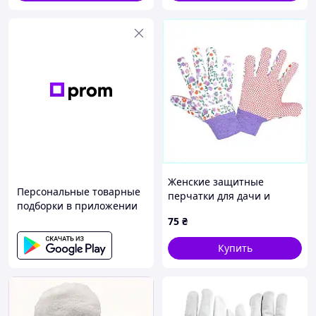
Женские защитные
Персональные товарные
перчатки для дачи и
подборки в приложении
огорода 9 размер,
75
₴
X8XK582553
Купить