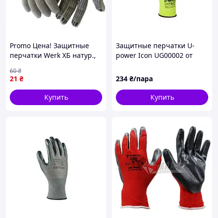
Promo Цена! Защитные
Защитные перчатки U-
перчатки Werk ХБ натур.,
power Icon UG00002 от
Черная точка (WE2102) -
порезов и термических
60
₴
только на ZaGrosh.com.ua
рисков, высокий уровень
21
₴
234
₴/пара
тактильности
Купить
Купить