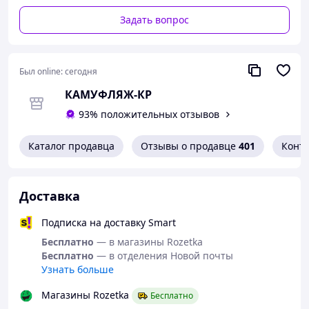
долговечности
Ремешок для надежного крепления
Задать вопрос
Двухстороннее покрытие для долговечности
Дышащая бесшовная подкладка
Степень защиты от порезов А4 по ANSI
Был online:
сегодня
КАМУФЛЯЖ-КР
93% положительных отзывов
Каталог продавца
Отзывы о продавце
401
Конт
Доставка
Подписка на доставку Smart
Бесплатно
— в магазины Rozetka
Бесплатно
— в отделения Новой почты
Узнать больше
Магазины Rozetka
Бесплатно