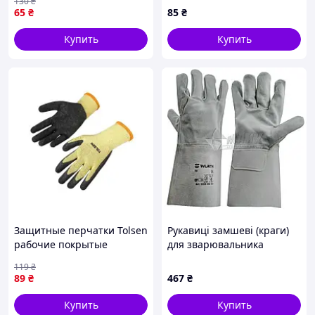
130
₴
полиуретановым
65
₴
85
₴
покрытием размер 9
Купить
Купить
Защитные перчатки Tolsen
Рукавиці замшеві (краги)
рабочие покрытые
для зварювальника
вспененным латексом
WURTH W-120 XL (10)
119
₴
желтые XL (10) (45312)
5350050210
89
₴
467
₴
Купить
Купить