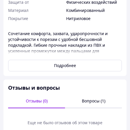
Защита от
Физических воздействий
Материал
Комбинированный
Покрытие
Нитриловое
Сочетание комфорта, захвата, ударопрочности и
устойчивости к порезам с удобной бесшовной
подкладкой. Гибкие прочные накладки из ПВХ и
усиленные промежутки между пальцами для
максимальной прочности. Подходят для тяжелых
условий эксплуатации.
Подробнее
Особенности
Максимальная защита от ударов с использованием
технологии защитной оболочки из ТПГ
Отзывы и вопросы
(термопластичная резина)
Сопротивление реза уровня C
Отзывы (0)
Вопросы (1)
13 gauge для повышенной прочности и точной
посадки
Покрытие из нитриловой пены для превосходного
захвата во влажных и сухих условиях
Еще не было отзывов об этом товаре
Усиленный палец для дополнительной защиты и