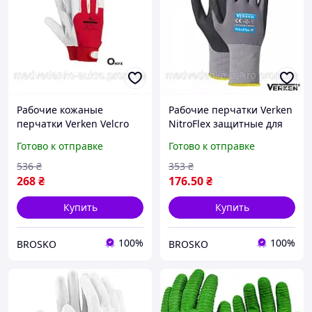
Рабочие кожаные
Рабочие перчатки Verken
перчатки Verken Velcro
NitroFlex защитные для
для защиты рук при
строительства и ремонта
Готово к отправке
Готово к отправке
работе в строительстве и
износостойкие и удобные
ремонте
536
₴
353
₴
268
₴
176
.50
₴
Купить
Купить
100%
100%
BROSKO
BROSKO