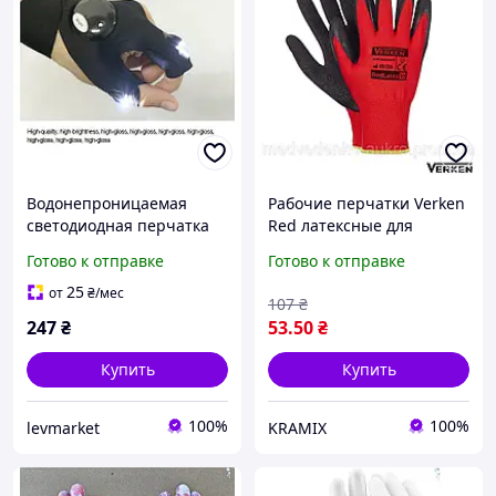
Водонепроницаемая
Рабочие перчатки Verken
светодиодная перчатка
Red латексные для
для рыбалки, ремонта
защиты рук при работе в
Готово к отправке
Готово к отправке
авто, туризма
строительстве и ремонте
25
от
₴
/мес
107
₴
247
₴
53
.50
₴
Купить
Купить
100%
100%
levmarket
KRAMIX