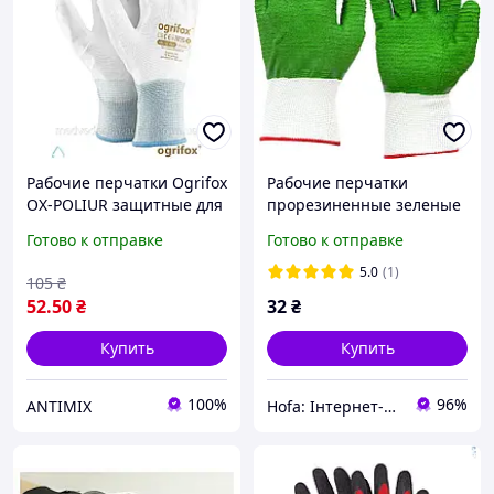
Рабочие перчатки Ogrifox
Рабочие перчатки
OX-POLIUR защитные для
прорезиненные зеленые
строительства и ремонта
№13 Плотные
Готово к отправке
Готово к отправке
из полиуретана размер 7
строительные перчатки
Перчатки для ремонта
5.0
(1)
105
₴
52
.50
₴
32
₴
Купить
Купить
100%
96%
ANTIMIX
Hofa: Інтернет-магазин обуви, одежды и товаров для дома!