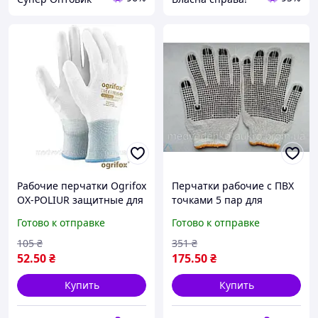
Рабочие перчатки Ogrifox
Перчатки рабочие с ПВХ
OX-POLIUR защитные для
точками 5 пар для
строительства и ремонта
защиты рук при ремонте
Готово к отправке
Готово к отправке
из полиуретана 7 размер
и строительстве
универсальные
105
₴
351
₴
52
.50
₴
175
.50
₴
Купить
Купить