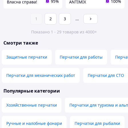
95%
100%
Власна справа!
ANTIMIX
1
2
3
...
Показано 1 - 29 товаров из 4000+
Смотри также
Защитные перчатки
Перчатки для работы
Перча
Перчатки для механических работ
Перчатки для СТО
Популярные категории
Хозяйственные перчатки
Перчатки для туризма и аль
Ручные и налобные фонари
Перчатки для рыбалки