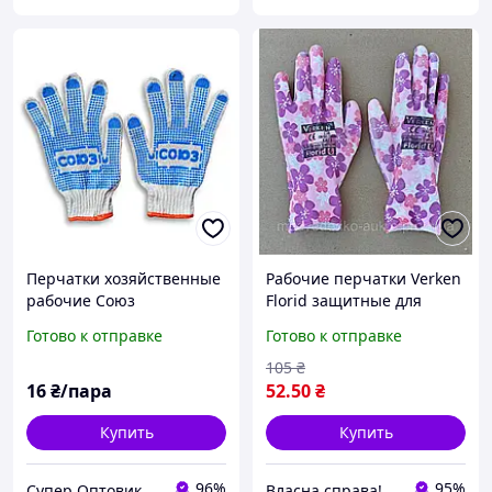
Перчатки хозяйственные
Рабочие перчатки Verken
рабочие Союз
Florid защитные для
универсальные прочные
строительства и ремонта
Готово к отправке
Готово к отправке
для дачи, огорода,
прочные и удобные
ремонта и строительства
105
₴
16
₴/пара
52
.50
₴
Купить
Купить
96%
95%
Супер Оптовик
Власна справа!