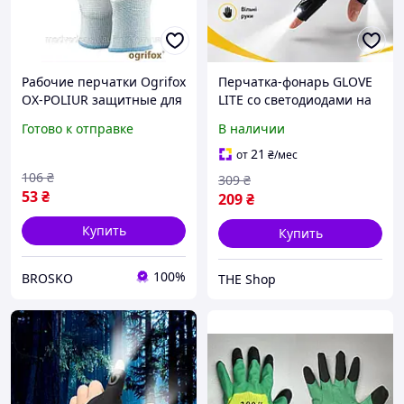
Рабочие перчатки Ogrifox
Перчатка-фонарь GLOVE
OX-POLIUR защитные для
LITE со светодиодами на
строительства и ремонта
пальцах, универсальная
Готово к отправке
В наличии
прочные и комфортные
LED-перчатка на
батарейках для ремонта,
21
от
₴
/мес
рыбалки и работы
106
₴
309
₴
53
₴
209
₴
Купить
Купить
100%
BROSKO
THE Shop