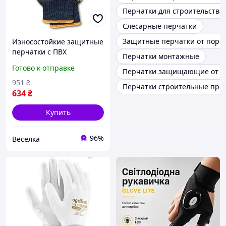
Перчатки для строительства
Слесарные перчатки
Защитные перчатки от порезов
Износостойкие защитные
перчатки с ПВХ
Перчатки монтажные
покрытием 10 пар 280
Готово к отправке
Перчатки защищающие от п
текс для строительства и
ремонта FLAME
951
₴
Перчатки строительные про
634
₴
Купить
96%
Веселка