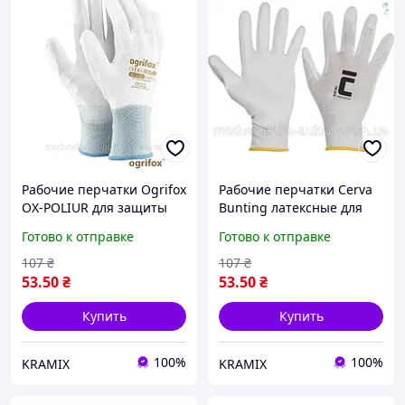
Рабочие перчатки Ogrifox
Рабочие перчатки Cerva
OX-POLIUR для защиты
Bunting латексные для
рук из полиуретана
защиты рук при
Готово к отправке
Готово к отправке
размер 8 для
строительстве и ремонте
строительства и ремонта
107
₴
107
₴
53
.50
₴
53
.50
₴
Купить
Купить
100%
100%
KRAMIX
KRAMIX