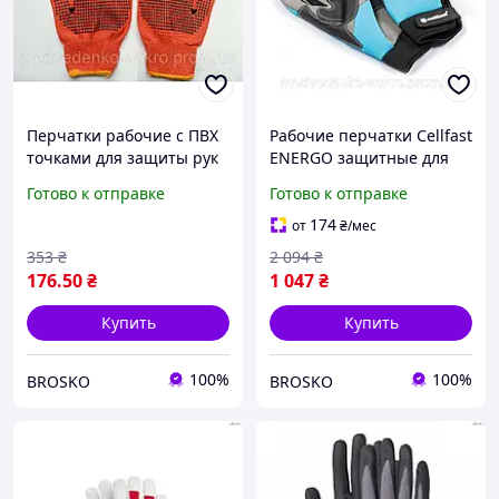
Перчатки рабочие с ПВХ
Рабочие перчатки Cellfast
точками для защиты рук
ENERGO защитные для
в строительстве и
рук в строительстве
Готово к отправке
Готово к отправке
ремонте 5 пар
садоводстве и ремонте
174
от
₴
/мес
353
₴
2 094
₴
176
.50
₴
1 047
₴
Купить
Купить
100%
100%
BROSKO
BROSKO