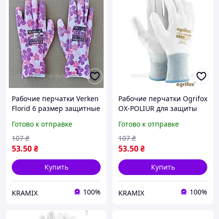
Рабочие перчатки Verken
Рабочие перчатки Ogrifox
Florid 6 размер защитные
OX-POLIUR для защиты
для работы в
рук в строительстве и
Готово к отправке
Готово к отправке
строительстве и ремонте
ремонте прочные и
износостойкие
удобные
107
₴
107
₴
53
.50
₴
53
.50
₴
Купить
Купить
100%
100%
KRAMIX
KRAMIX