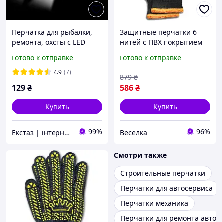
Перчатка для рыбалки,
Защитные перчатки 6
ремонта, охоты с LED
нитей с ПВХ покрытием
подсветкой, с фонариком
для работы и ремонта 10
Готово к отправке
Готово к отправке
(левая )
пар прочные удобные
для строительных и
4.9
(7)
879
₴
малярных работ FLAME
129
₴
586
₴
Купить
Купить
99%
96%
Екстаз | інтернет-магазин
Веселка
Смотри также
Строительные перчатки
Перчатки для автосервиса
Перчатки механика
Перчатки для ремонта авто