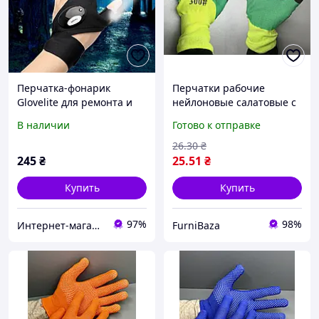
Перчатка-фонарик
Перчатки рабочие
Glovelite для ремонта и
нейлоновые салатовые с
рыбалки, 2 ярких
нитриловым покрытием
В наличии
Готово к отправке
светодиода (205)
ладони и усиленными
пальцами для стройки,
26
.30
₴
сада и ремонта
245
₴
25
.51
₴
Купить
Купить
97%
98%
Интернет-магазин EXUS
FurniBaza