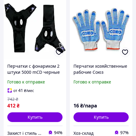
Перчатки с фонариком 2
Перчатки хозяйственные
штуки 5000 mCD черные
рабочие Союз
для ремонта кемпинга
универсальные прочные
Готово к отправке
Готово к отправке
рыбалки неопрен
для дачи, огорода,
ремонта и строительства
41
от
₴
/мес
742
₴
412
₴
16
₴/пара
Купить
Купить
94%
97%
Захист і стиль — в одному магазині
Хоз-склад