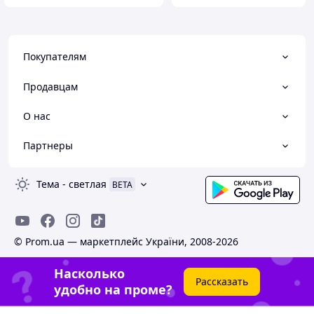
Покупателям
Продавцам
О нас
Партнеры
Тема
-
светлая
BETA
© Prom.ua — маркетплейс України, 2008-2026
Насколько
Рассказать
удобно на проме?