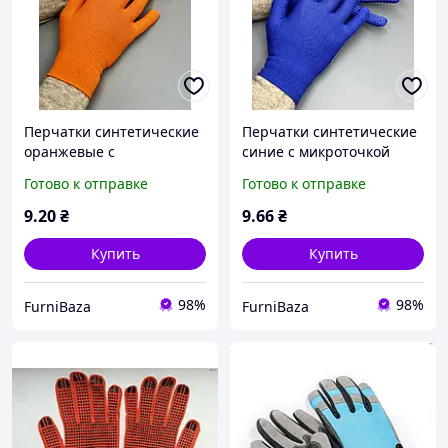
Перчатки синтетические
Перчатки синтетические
оранжевые с
синие с микроточкой
микроточкой ПВХ,
ПВХ, рабочие
Готово к отправке
Готово к отправке
рабочие нейлоновые,
нейлоновые, размер M,
размер L, для монтажа,
для монтажа, упаковки,
9
.20
₴
9
.66
₴
упаковки, склада,
склада, ремонта
ремонта
Купить
Купить
98%
98%
FurniBaza
FurniBaza