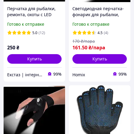
Перчатка для рыбалки,
Светодиодная перчатка-
ремонта, охоты с LED
фонарик для рыбалки,
подсветкой, с фонариком
ремонта, туризма
Готово к отправке
Готово к отправке
(правая )
5.0
(12)
4.5
(4)
170
₴/пара
250
₴
161
.50
₴/пара
Купить
Купить
99%
99%
Екстаз | інтернет-магазин
Homix