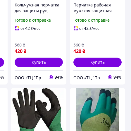
а
Кольчужная перчатка
Перчатка рабочая
для защиты рук,
мужская защитная
перчатки
кольчужная, для
Готово к отправке
Готово к отправке
строительные,
защиты рук при
рабочие защитные,
разделке мяса, рыбы,
42
42
от
₴
/мес
от
₴
/мес
размер M
устриц, размер XL
560
₴
560
₴
420
₴
420
₴
Купить
Купить
4%
94%
94%
ООО «ТЦ "Профит"»
ООО «ТЦ "Профит"»