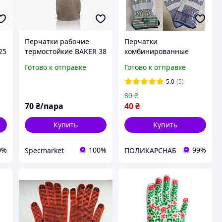
Перчатки рабочие
Перчатки
25
термостойкие BAKER 38
комбинированные
для пекарей
спилковые с ХБ
Готово к отправке
Готово к отправке
хлопковой манжетой
Рукавицы рабочие
5.0
(5)
защитные в
80
₴
ассортименте разные
70
₴/пара
40
₴
цвета
Купить
Купить
0%
100%
99%
Specmarket
ПОЛИКАРСНАБ