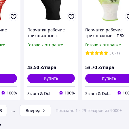
чие
Перчатки рабочие
Перчатки рабочие
трикотажные c
трикотажные c ПВХ
 ПВХ
латексным покрытием
покрытием Doloni D-
вке
Готово к отправке
Готово к отправке
i
Doloni Extragrab 4189
Resist 4552 р.9
.9
р.9
5.0
(1)
43
.50
₴/пара
53
.70
₴/пара
ь
Купить
Купить
100%
100%
10
Sizam & Doloni
Sizam & Doloni
3
...
Вперед
Показано 1 - 29 товаров из 9000+
е