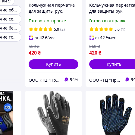
тки 9
Кольчужная перчатка
Кольчужная перчатк
Перчатки рабочие облитые
для защиты рук,
для защиты рук,
перчатки
перчатки
Перчатки рабочие серые
Готово к отправке
Готово к отправке
строительные,
строительные,
Перчатки рабочие без ПВХ точки
рабочие защитные,
рабочие защитные,
5.0
(2)
5.0
(1)
размер L
размер S
Перчатки рабочие тонкие нейлоновые
42
42
от
₴
/мес
от
₴
/мес
560
₴
560
₴
420
₴
420
₴
Купить
Купить
94%
9
ООО «ТЦ "Профит"»
ООО «ТЦ "Профит"»