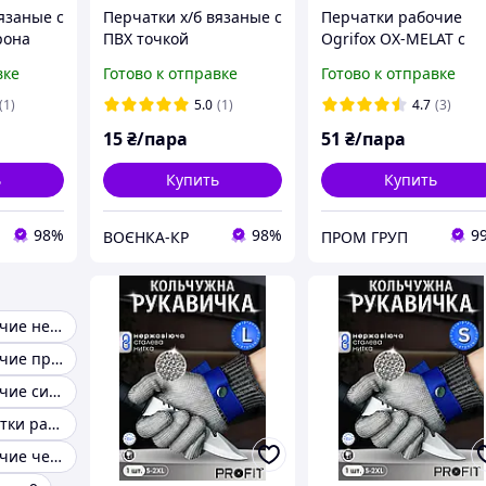
язаные с
Перчатки х/б вязаные с
Перчатки рабочие
рона
ПВХ точкой
Ogrifox OX-MELAT с
покрытием
вке
Готово к отправке
Готово к отправке
вспененного латекса,
REIS (размер 9)
(1)
5.0
(1)
4.7
(3)
15
₴/пара
51
₴/пара
ь
Купить
Купить
98%
98%
9
ВОЄНКА-КР
ПРОМ ГРУП
Перчатки рабочие нейлоновые
Перчатки рабочие профессиональные
Перчатки рабочие синие
Рабочие перчатки размер 8
Перчатки рабочие черные