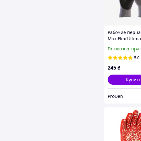
Рабочие перча
MaxiFlex Ultima
(10размер)
Готово к отпра
5.0
245
₴
Купит
ProDen