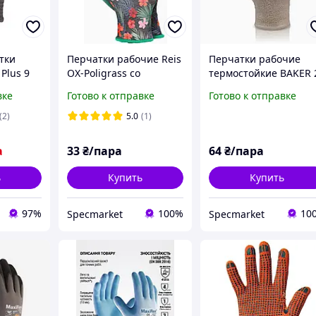
тки
Перчатки рабочие Reis
Перчатки рабочие
 Plus 9
OX-Poligrass со
термостойкие BAKER 
вспененным латексом,
для пекарей
вке
Готово к отправке
Готово к отправке
полиэстер
(2)
5.0
(1)
а
33
₴/пара
64
₴/пара
ь
Купить
Купить
97%
100%
10
Specmarket
Specmarket