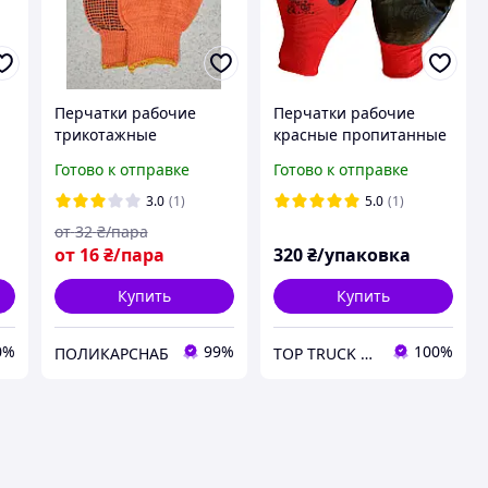
Перчатки рабочие
Перчатки рабочие
трикотажные
красные пропитанные
строительные с ПВХ
полиуретаном чёрным
Готово к отправке
Готово к отправке
черной точкой Оранж
"Мишка" размер 9, 12
ХБ размер
пар упаковка
3.0
(1)
5.0
(1)
универсальный
от
32
₴/пара
WE2129
от
16
₴/пара
320
₴/упаковка
Купить
Купить
0%
99%
100%
ПОЛИКАРСНАБ
TOP TRUCK TIRES