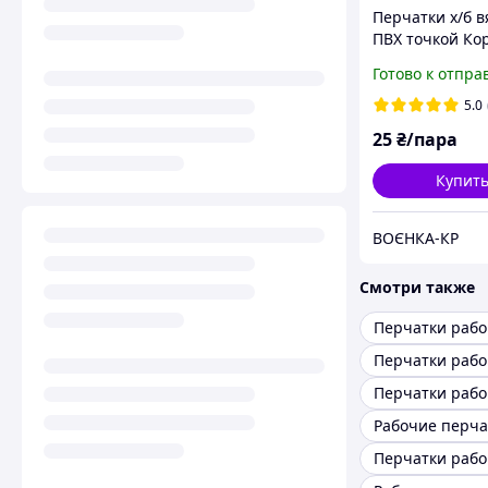
Перчатки х/б в
ПВХ точкой Ко
Готово к отпра
5.0
25
₴/пара
Купит
ВОЄНКА-КР
Смотри также