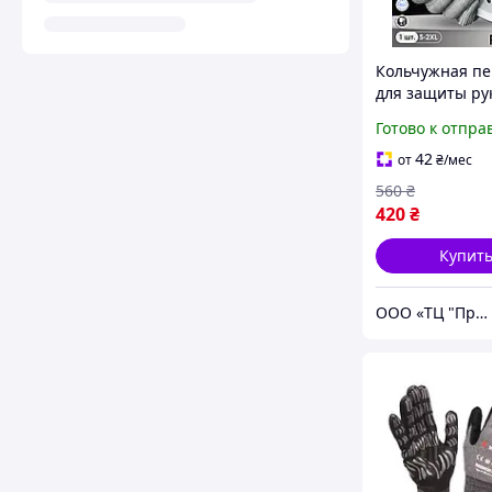
Кольчужная пе
для защиты ру
перчатки
Готово к отпра
строительные,
рабочие защи
42
от
₴
/мес
размер 2XL
560
₴
420
₴
Купит
ООО «ТЦ "Профит"»