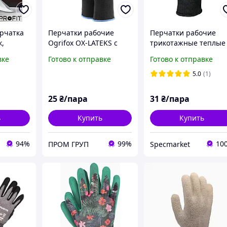
рчатка
Перчатки рабочие
Перчатки рабочие
к,
Ogrifox OX-LATEKS с
трикотажные теплые
покрытием
двойные с ПВХ точко
вке
Готово к отправке
Готово к отправке
вспененного латекса,
TRIDENT 8411-2
тные,
REIS (размер 9, 10)
5.0
(1)
25
₴/пара
31
₴/пара
ь
Купить
Купить
94%
99%
10
ПРОМ ГРУП
Specmarket