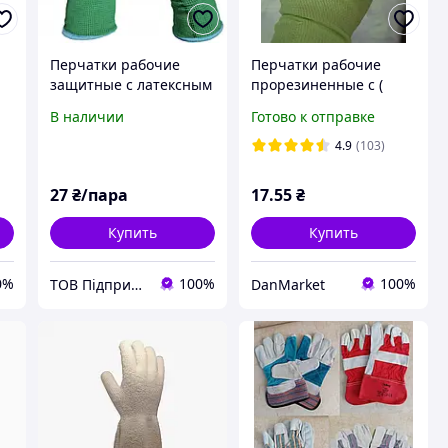
Перчатки рабочие
Перчатки рабочие
защитные с латексным
прорезиненные с (
й
покрытием размер 9
палец пенка
В наличии
Готово к отправке
усиленный) 300#
размер 10
4.9
(103)
27
₴/пара
17
.55
₴
Купить
Купить
0%
100%
100%
ТОВ Підприємство Юні-Медс
DanMarket