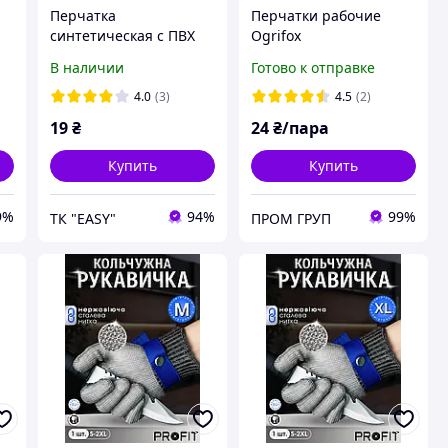
Перчатка
Перчатки рабочие
синтетическая с ПВХ
Ogrifox
точкой черные.
камуфлированные с
В наличии
Готово к отправке
Перчатки рабочие
покрытием
Корона.
поліуретана, REIS
4.0
(3)
4.5
(2)
(размер 9)
19
₴
24
₴/пара
Купить
Купить
9%
94%
99%
ТК "EASY"
ПРОМ ГРУП