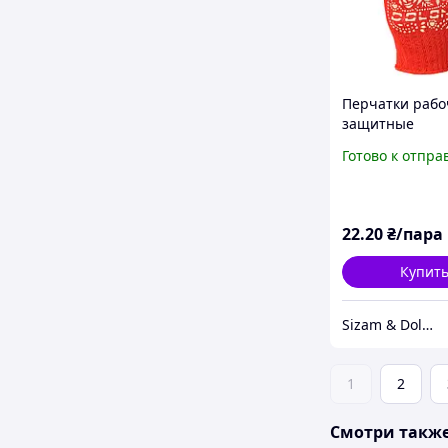
Перчатки рабо
защитные
трикотажные с
Готово к отпра
рисунком Dolon
Садовые 622, р
22
.20
₴/пара
Купит
Sizam & Doloni
1
2
Смотри такж