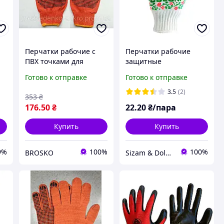
Перчатки рабочие с
Перчатки рабочие
ПВХ точками для
защитные
защиты рук в
трикотажные с ПВХ
Готово к отправке
Готово к отправке
строительстве и
рисунком Doloni
ремонте 5 пар
Садовые 620, р.9
3.5
(2)
353
₴
176
.50
₴
22
.20
₴/пара
Купить
Купить
9%
100%
100%
BROSKO
Sizam & Doloni