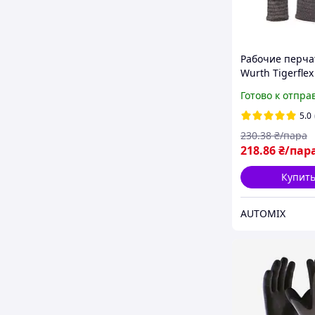
Рабочие перча
Wurth Tigerflex
размер
Готово к отпра
5.0
230
.38
₴/пара
218
.86
₴/пар
Купит
AUTOMIX