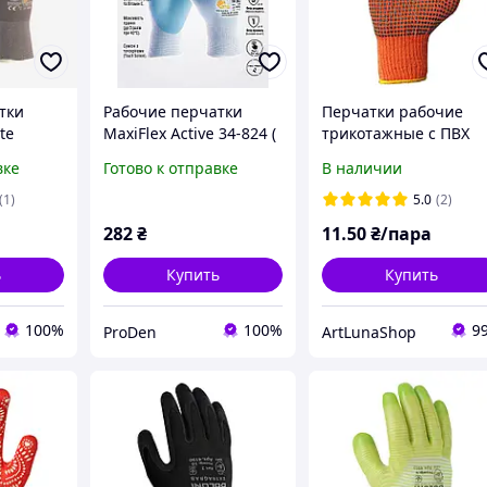
тки
Рабочие перчатки
Перчатки рабочие
te
MaxiFlex Active 34-824 (
трикотажные с ПВХ
размер 10 )
точкой оранжевые
вке
Готово к отправке
В наличии
(1)
5.0
(2)
282
₴
11
.50
₴/пара
ь
Купить
Купить
100%
100%
9
ProDen
ArtLunaShop