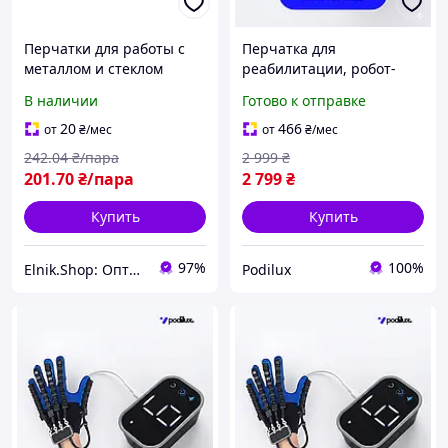
Перчатки для работы с
Перчатка для
металлом и стеклом
реабилитации, робот-
ткань/резина
перчатка, робот-
В наличии
Готово к отправке
[INSPRPRRU0SKLOCU00]
тренажер для руки и
METALVIS
пальцев с зеркальной
20
466
от
₴
/мес
от
₴
/мес
перчаткой, Левая XXL
242
.04
₴/пара
2 999
₴
201
.70
₴/пара
2 799
₴
Купить
Купить
97%
100%
Elnik.Shop: Оптово-розничная компания
Podilux