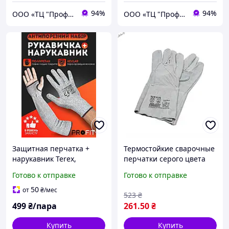
94%
94%
ООО «ТЦ "Профит"»
ООО «ТЦ "Профит"»
Защитная перчатка +
Термостойкие сварочные
нарукавник Terex,
перчатки серого цвета
комплект антипорезный,
размер 11 для защиты
Готово к отправке
Готово к отправке
покрытие полиуретан
рук при работе с
металлом
50
от
₴
/мес
523
₴
499
₴/пара
261
.50
₴
Купить
Купить