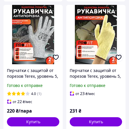
Перчатки с защитой от
Перчатки с защитой от
порезов Terex, уровень 5,
порезов Terex, уровень 5,
полиуретановое
термостойкая, перчатки
Готово к отправке
Готово к отправке
покрытие, перчатки для
для огорода
огорода
23
4.0
(1)
от
₴
/мес
22
от
₴
/мес
220
₴/пара
231
₴
Купить
Купить