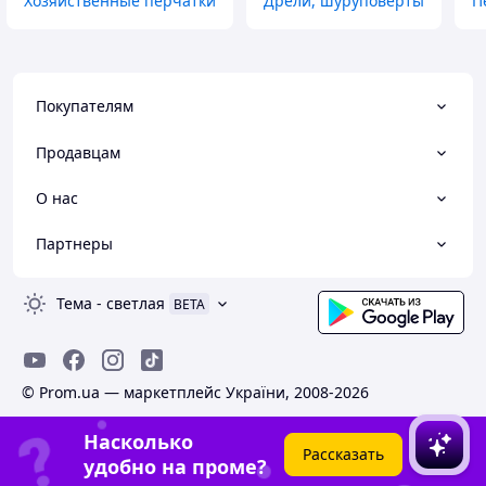
Хозяйственные перчатки
Дрели, шуруповерты
П
Покупателям
Продавцам
О нас
Партнеры
Тема
-
светлая
BETA
© Prom.ua — маркетплейс України, 2008-2026
Насколько
Рассказать
удобно на проме?