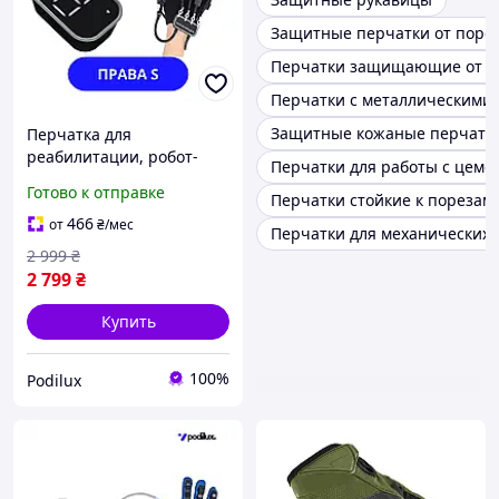
Защитные перчатки от порезов
Перчатки защищающие от п
Перчатки с металлическими 
Защитные кожаные перчатк
Перчатка для
реабилитации, робот-
Перчатки для работы с цеме
перчатка, робот-
Готово к отправке
Перчатки стойкие к порезам
тренажер для руки и
пальцев с зеркальной
466
от
₴
/мес
Перчатки для механических 
перчаткой, Правая S
2 999
₴
2 799
₴
Купить
100%
Podilux