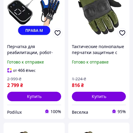
Перчатка для
Тактические полнопалые
реабилитации, робот-
перчатки защитные с
перчатка, робот-
накладками для
Готово к отправке
Готово к отправке
тренажер для руки и
активного отдыха и
пальцев с зеркальной
работы зеленые FLAME
466
от
₴
/мес
перчаткой, Права M
2 999
₴
1 224
₴
2 799
₴
816
₴
Купить
Купить
100%
95%
Podilux
Веселка