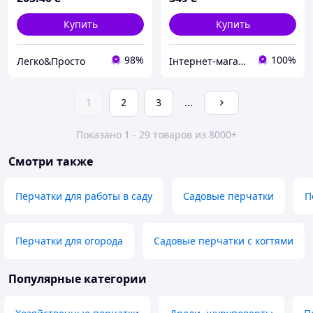
промышленных работ
Купить
Купить
98%
100%
Легко&Просто
Інтернет-магазин "Roboshop" (ФОП Малютін Д.М.)
1
2
3
...
Показано 1 - 29 товаров из 8000+
Смотри также
Перчатки для работы в саду
Садовые перчатки
П
Перчатки для огорода
Садовые перчатки с когтями
Популярные категории