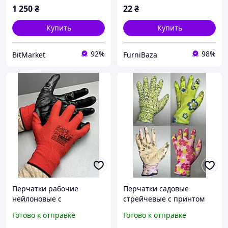
работы
1 250
₴
22
₴
Купить
Купить
92%
98%
BitMarket
FurniBaza
Перчатки рабочие
Перчатки садовые
нейлоновые с
стрейчевые с принтом
нитриловым покрытием
размер L с частичным
Готово к отправке
Готово к отправке
красно-черные
полимерным покрытием