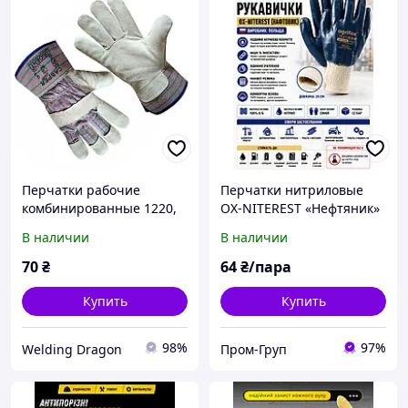
Перчатки рабочие
Перчатки нитриловые
комбинированные 1220,
OX-NITEREST «Нефтяник»
XL для работы с камнем,
(синие, двойное
В наличии
В наличии
металлом, ремонтных и
покрытие)
сварочных работ
маслобензостойкие, для
70
₴
64
₴/пара
строительства и работы с
металлом
Купить
Купить
98%
97%
Welding Dragon
Пром-Груп