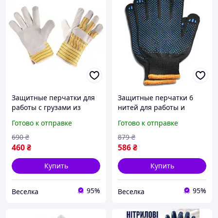
Защитные перчатки для
Защитные перчатки 6
работы с грузами из
нитей для работы и
спилка и хлопка прочные
ремонта прочные и
Готово к отправке
Готово к отправке
и комфортные для
удобные с ПВХ
механической защиты
покрытием для защиты
690
₴
879
₴
рук FLAME
рук FLAME
460
₴
586
₴
Купить
Купить
95%
95%
Веселка
Веселка