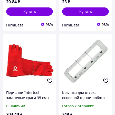
защитные для сада,
для работы в саду и на
20
.84
₴
23
₴
строительства,
огороде
монтажных работ и дома
Купить
Купить
98%
98%
FurniBaza
FurniBaza
Перчатки Intertool -
Крышка для отсека
замшевые краги 35 см х
основной щетки робота-
14 (красные) защитные
пылесоса Xiaomi Dreame
В наличии
Готово к отправке
для сварки, работы с
Bot L10s Ultra / L10 Prime /
металлом и
L10 Ultra / D10s
203
.40
₴
349
₴