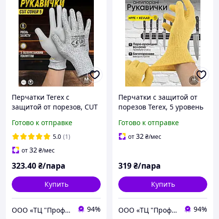
Перчатки Terex с
Перчатки с защитой от
защитой от порезов, CUT
порезов Terex, 5 уровень
COVER 5, с
защиты, термостойкие
Готово к отправке
Готово к отправке
полиуретановым
перчатки, перчатки для
покрытием, размер М
огорода, размер М
32
5.0
(1)
от
₴
/мес
32
от
₴
/мес
323
.40
₴/пара
319
₴/пара
Купить
Купить
94%
94%
ООО «ТЦ "Профит"»
ООО «ТЦ "Профит"»