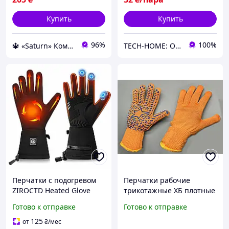
Купить
Купить
96%
100%
🔱 «Saturn» Компетентность! Качество товара! Быстрая отправка! ✅
TECH-HOME: ONLINE-Гаджеты для дома и офиса
Перчатки с подогревом
Перчатки рабочие
ZIROCTD Heated Glove
трикотажные ХБ плотные
Liners 7,4 В, 2200 мАч,
оранжевые с ПВХ
Готово к отправке
Готово к отправке
размер L для мотоспорта,
протектором Звезда для
зимних прогулок и
сада и сухих работ
125
от
₴
/мес