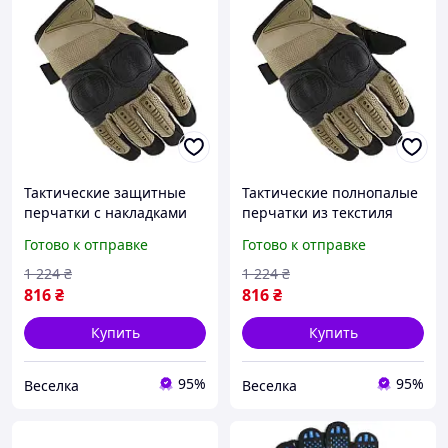
Тактические защитные
Тактические полнопалые
перчатки с накладками
перчатки из текстиля
на пальцы и суставы для
размер XL цвет песок для
Готово к отправке
Готово к отправке
работы и активного
работы и активного
отдыха L Хаки FLAME
отдыха FLAME
1 224
₴
1 224
₴
816
₴
816
₴
Купить
Купить
95%
95%
Веселка
Веселка