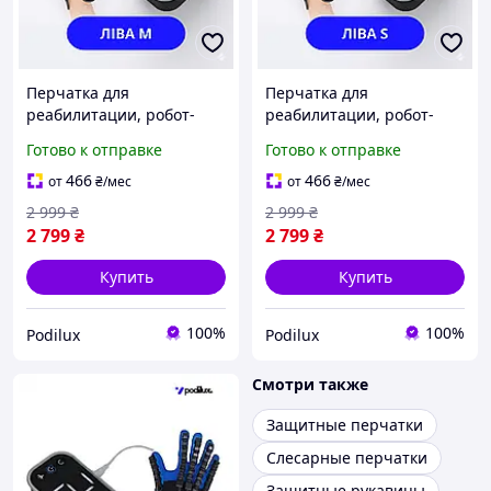
Перчатка для
Перчатка для
реабилитации, робот-
реабилитации, робот-
перчатка, робот-
перчатка, робот-
Готово к отправке
Готово к отправке
тренажер для руки и
тренажер для руки и
пальцев с зеркальной
пальцев с зеркальной
466
466
от
₴
/мес
от
₴
/мес
перчаткой, Лева M
перчаткой, Левая S
2 999
₴
2 999
₴
2 799
₴
2 799
₴
Купить
Купить
100%
100%
Podilux
Podilux
Смотри также
Защитные перчатки
Слесарные перчатки
Защитные рукавицы