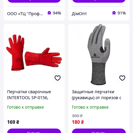
94%
91%
ООО «ТЦ "Профит"»
ДімОпт
Перчатки сварочные
Защитные перчатки
INTERTOOL SP-0156,
(рукавицы) от порезов с
замшевые, 14" (35 см),
полиуретановым
Готово к отправке
Готово к отправке
термостойкие краги для
покрытием Delta Plus
сварки и работ с
VENICUT
300
₴
металлом
169
₴
180
₴