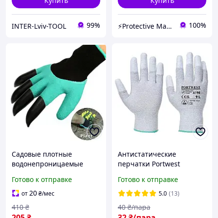
Купить
Купить
99%
100%
INTER-Lviv-TOOL
⚡️Protective Market⚡️- НАЛИЧНЫЙ И БЕЗНАЛИЧНЫЙ РАСЧЕТ , НДС
Садовые плотные
Антистатические
водонепроницаемые
перчатки Portwest
хозяйственные перчатки
Antistatic PU Fingertip
Готово к отправке
Готово к отправке
Gloves с ногтями для
Glove A198 для работы с
работы в огороде саду
электроприборами ПУ, 10
20
от
₴
/мес
5.0
(13)
410
₴
40
₴/пара
205
₴
32
₴/пара