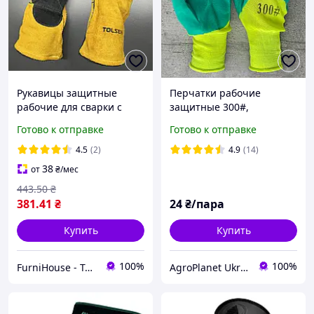
Рукавицы защитные
Перчатки рабочие
рабочие для сварки с
защитные 300#,
высокой манжетой Tolsen
прорезиненные,
Готово к отправке
Готово к отправке
антискользящая
нейлонпена, ярко-
4.5
(2)
4.9
(14)
зеленые
38
от
₴
/мес
443
.50
₴
381
.41
₴
24
₴/пара
Купить
Купить
100%
100%
FurniHouse - Товары для дома и сада
AgroPlanet Ukraine