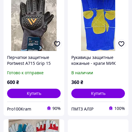
Перчатки защитные
Рукавицы защитные
Portwest A715 Grip 15
кожаные - краги МИК
Nitrile Impact
Готово к отправке
В наличии
600
₴
360
₴
Купить
Купить
90%
100%
Pro100Kram
ПМТЗ АЛІР