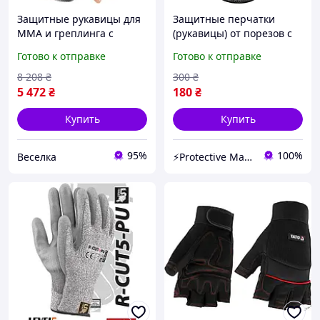
Защитные рукавицы для
Защитные перчатки
ММА и греплинга с
(рукавицы) от порезов с
амортизацией и
полиуретановым
Готово к отправке
Готово к отправке
комфортом для
покрытием Delta Plus
тренировок и
VENICUT
8 208
₴
300
₴
соревнований FLAME
5 472
₴
180
₴
Купить
Купить
95%
100%
Веселка
⚡️Protective Market⚡️- НАЛИЧНЫЙ И БЕЗНАЛИЧНЫЙ РАСЧЕТ , НДС