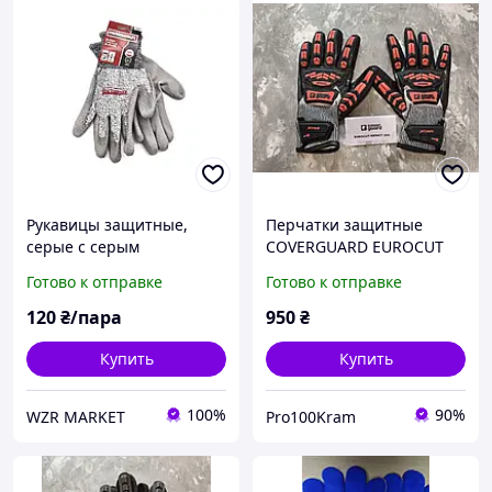
Рукавицы защитные,
Перчатки защитные
серые с серым
COVERGUARD EUROCUT
полиуретановым
IMPACT 200 с нитриловым
Готово к отправке
Готово к отправке
покритием 10 размер
покрытием, защита от
HAISSER
пореза D
120
₴/пара
950
₴
Купить
Купить
100%
90%
WZR MARKET
Pro100Kram