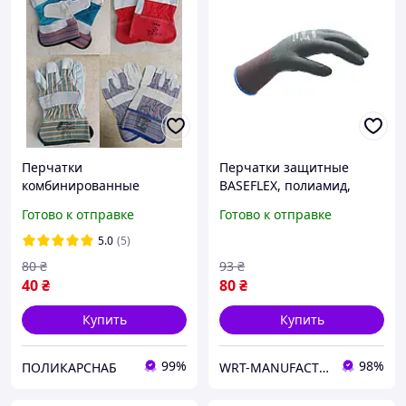
Перчатки
Перчатки защитные
комбинированные
BASEFLEX, полиамид,
спилковые с ХБ
покрытие нитрил, пара,
Готово к отправке
Готово к отправке
хлопковой манжетой
р.11 WURTH ( арт.
Рукавицы рабочие
0899401511 )
5.0
(5)
защитные в
80
₴
93
₴
ассортименте разные
40
₴
80
₴
цвета
Купить
Купить
99%
98%
ПОЛИКАРСНАБ
WRT-MANUFACTURING