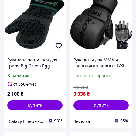
Рукавица защитная для
Рукавицы для ММА и
гриля Big Green Egg
грепплинга черные L/XL
117083
защитные рукавички для
В наличии
Готово к отправке
тренировок и боев FLAME
350
от
₴
/мес
4 554
₴
2 100
₴
3 036
₴
Купить
Купить
93%
95%
iGalaxy Гіпермаркет подарунків
Веселка