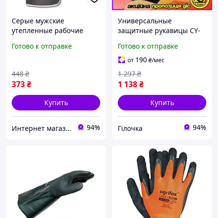
Серые мужские
Универсальные
утепленные рабочие
защитные рукавицы CY-
перчатки размер 8
GZHS-033 для работы с
Готово к отправке
Готово к отправке
хлопок кожа 26 см 235 г /
оранжевым цветом. VE-33
Защитные рукавицы для
190
от
₴
/мес
гаража и мастерской
448
₴
1 297
₴
373
₴
1 138
₴
Купить
Купить
94%
94%
Интернет магазин Slando
Гілочка