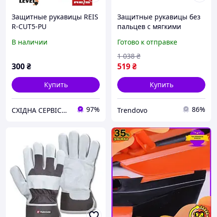
Защитные рукавицы REIS
Защитные рукавицы без
R-CUT5-PU
пальцев с мягкими
подушками YATO для
В наличии
Готово к отправке
комфортной работы
размер 11
1 038
₴
300
₴
519
₴
Купить
Купить
97%
86%
СХІДНА СЕРВІСНА КОМПАНІЯ №1
Trendovo