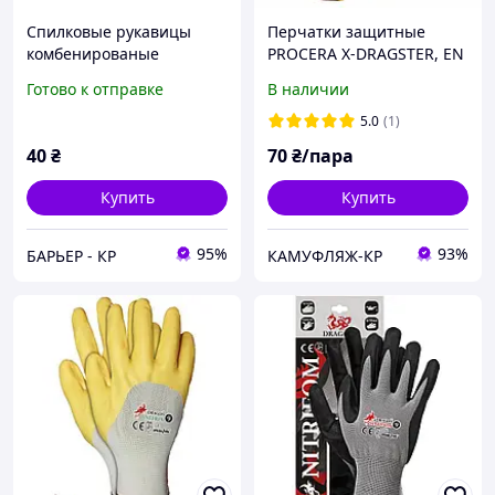
Спилковые рукавицы
Перчатки защитные
комбенированые
PROCERA X-DRAGSTER, EN
388 (2 1 4 3)
Готово к отправке
В наличии
5.0
(1)
40
₴
70
₴/пара
Купить
Купить
95%
93%
БАРЬЕР - КР
КАМУФЛЯЖ-КР