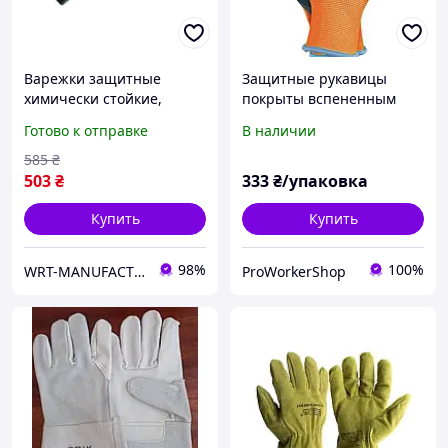
Варежки защитные
Защитные рукавицы
химически стойкие,
покрыты вспененным
винил, 350 mm, пара,
латексом OX-LATEKSFOM-
Готово к отправке
В наличии
р.10 WURTH ( арт. 0899430
10 (12 пар)
)
585
₴
503
₴
333
₴/упаковка
Купить
Купить
98%
100%
WRT-MANUFACTURING
ProWorkerShop