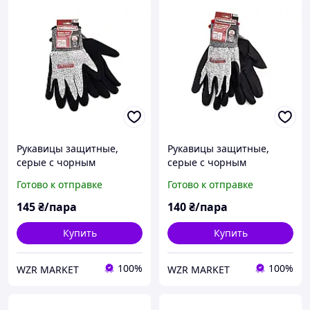
Рукавицы защитные,
Рукавицы защитные,
серые с чорным
серые с чорным
нитриловым покритием,
нитриловым покритием,
Готово к отправке
Готово к отправке
чорный оверлок 10
красный оверлок 10
размер HAISSER
размер HAISSER
145
₴/пара
140
₴/пара
Купить
Купить
100%
100%
WZR MARKET
WZR MARKET