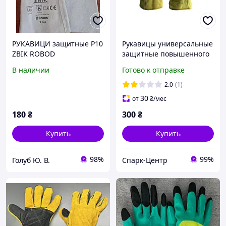
РУКАВИЦИ защитные Р10
Рукавицы универсальные
ZBIK ROBOD
защитные повышенного
комфорта и
В наличии
Готово к отправке
износостойкости (США)
размер 9,5
2.0
(1)
30
от
₴
/мес
180
₴
300
₴
Купить
Купить
98%
99%
Голуб Ю. В.
Спарк-Центр