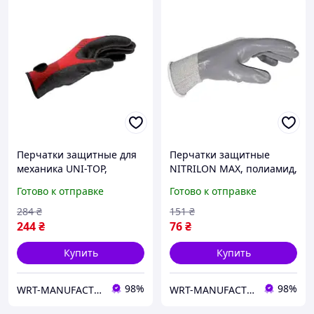
Перчатки защитные для
Перчатки защитные
механика UNI-TOP,
NITRILON MAX, полиамид,
полиамид, покрытие ПВХ,
покрытие нитрил, пара,
Готово к отправке
Готово к отправке
пара, р.8 WURTH ( арт.
р.7 WURTH ( арт.
0899400690 )
0899442107 )
284
₴
151
₴
244
₴
76
₴
Купить
Купить
98%
98%
WRT-MANUFACTURING
WRT-MANUFACTURING