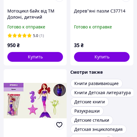
Мотоцикл байк від ТМ
Дерев"яні пазли C37714
Долоні, дитячий
мотоцикл для будинку і
Готово к отправке
Готово к отправке
вулиці, байк з музикою
5.0
(1)
950
₴
35
₴
Купить
Купить
Смотри также
Книги развивающие
Книги Детская литература
Детские книги
Разукрашки
Детские стельки
Детская энциклопедия