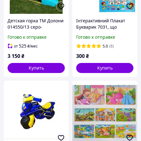
Детская горка ТМ Долони
Інтерактивний Плакат
014550/13 серо-
Букварик 7031, що
бирюзовая большая
говорить абетка
Готово к отправке
Готово к отправке
детская DOLONI-TOYS
українською мовою Joy
пластиковая
Toy 7031
525
от
₴
/мес
5.0
(8)
3 150
₴
300
₴
Купить
Купить