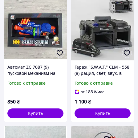
Автомат ZC 7087 (9)
Гараж "S.W.A.T." CLM - 558
пусковой механизм на
(8) рация, свет, звук, в
батарейках, 12 мягких
коробке
Готово к отправке
Готово к отправке
шариковых пуль,БЛАСТЕР
ZC7087 (9ШТ) СТРІЛЯЄ
183
от
₴
/мес
КУЛ
850
₴
1 100
₴
Купить
Купить