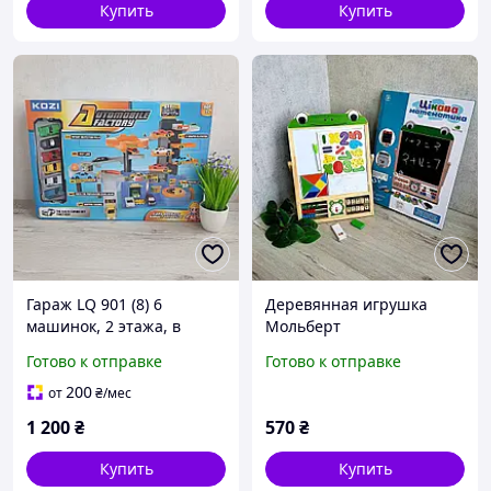
Купить
Купить
Гараж LQ 901 (8) 6
Деревянная игрушка
машинок, 2 этажа, в
Мольберт
коробке QL 901 Парковка
двусторонний,мел,магнит
Готово к отправке
Готово к отправке
ы в комплекте в кор, 36-
49,5-2,5 см MD1028
200
от
₴
/мес
1 200
₴
570
₴
Купить
Купить