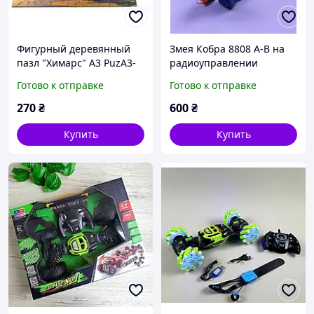
Фигурный деревянный
Змея Кобра 8808 A-B на
пазл "Химарс" А3 PuzA3-
радиоуправлении
00529 PuzzleOK
подсветка
Готово к отправке
Готово к отправке
270
₴
600
₴
Купить
Купить