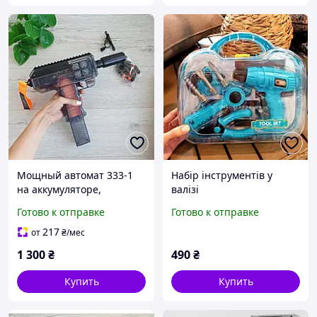
Мощный автомат 333-1
Набір інструментів у
на аккумуляторе,
валізі
стреляет поролоновыми
Готово к отправке
Готово к отправке
патронами.
217
от
₴
/мес
1 300
₴
490
₴
Купить
Купить