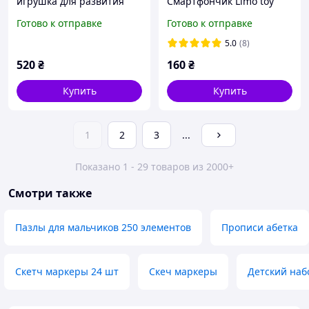
игрушка для развития
Смартфончик Limo toy
ребенка WD2719
(укр/анг) (M3487),
Готово к отправке
Готово к отправке
зверюшки
5.0
(8)
520
₴
160
₴
Купить
Купить
1
2
3
...
Показано 1 - 29 товаров из 2000+
Смотри также
Пазлы для мальчиков 250 элементов
Прописи абетка
Скетч маркеры 24 шт
Скеч маркеры
Детский наб