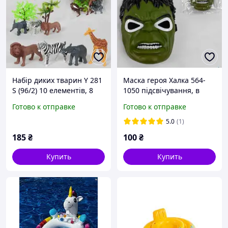
Набір диких тварин Y 281
Маска героя Халка 564-
S (96/2) 10 елементів, 8
1050 підсвічування, в
тварин, аксесуари, в
пакеті
Готово к отправке
Готово к отправке
кульку
5.0
(1)
185
₴
100
₴
Купить
Купить