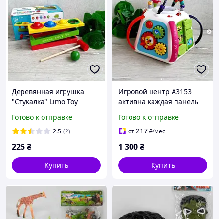
Деревянная игрушка
Игровой центр A3153
"Стукалка" Limo Toy
активна каждая панель
разноцветный (MD 0026)
(HOLA)
Готово к отправке
Готово к отправке
217
2.5
(2)
от
₴
/мес
225
₴
1 300
₴
Купить
Купить