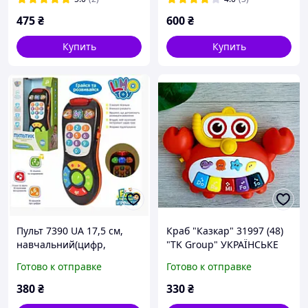
475
₴
600
₴
Купить
Купить
Пульт 7390 UA 17,5 см,
Краб "Казкар" 31997 (48)
навчальний(цифр,
"TK Group" УКРАЇНСЬКЕ
музыкал. інструмен),
ОЗВУЧУВАННЯ, пісні, 12
Готово к отправке
Готово к отправке
муз(укр), све,2цв,на бат-
казок, ноти, в коробці
ке,в кор-ке,21-12,5-5,5
380
₴
330
₴