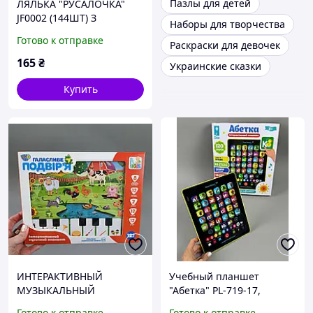
Пазлы для детей
ЛЯЛЬКА "РУСАЛОЧКА"
JF0002 (144ШТ) З
Наборы для творчества
АКСЕСУАРАМИ, СВІТЛО,
Готово к отправке
Раскраски для девочек
ЛЯЛЬКА-34 СМ, В ПАКЕТІ
19*30СМ
165
₴
Украинские сказки
Купить
ИНТЕРАКТИВНЫЙ
Учебный планшет
МУЗЫКАЛЬНЫЙ
"Абетка" PL-719-17,
ПЛАНШЕТ M3811
украинская озвучка,
Готово к отправке
Готово к отправке