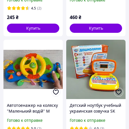
"ШУМНЫЙ ДВОР",
буквы, цвета, счет, 120
LIMOTOY
звуков, 43 стихотворения,
4.5
(2)
85 вопросов, 21х18.6х2 с
245
₴
460
₴
Купить
Купить
Автотоенажер на коляску
Детский ноутбук учебный
"Маленький водій" M
украинская озвучка SK
4095
0022
Готово к отправке
Готово к отправке
5.0
(2)
4.0
(3)