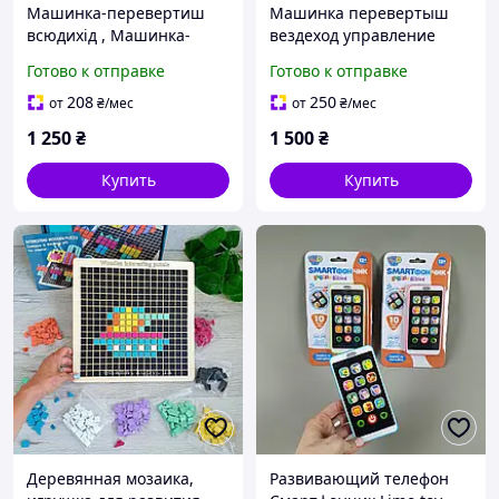
Машинка-перевертиш
Машинка перевертыш
всюдихід , Машинка-
вездеход управление
трансформер всюдихід,
жестами SkidDing UD
Готово к отправке
Готово к отправке
Машинка на
2196A на
радіокеруванні
радиоуправлении на
208
250
от
₴
/мес
от
₴
/мес
роликовых колесах
1 250
₴
1 500
₴
Купить
Купить
Деревянная мозаика,
Развивающий телефон