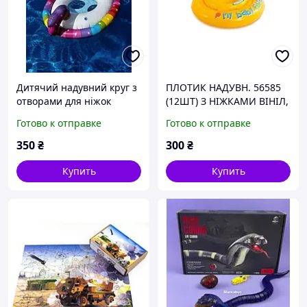
Дитячий надувний круг з
ПЛОТИК НАДУВН. 56585
отворами для ніжок
(12ШТ) З НІЖКАМИ ВІНІЛ,
Єдиноріг інтекс Intex
70 СМ В КОР.
Готово к отправке
Готово к отправке
71х76х58см 59570NP
350
₴
300
₴
Купить
Купить