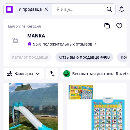
У продавца
Был online:
сегодня
MANKA
95% положительных отзывов
Каталог продавца
Отзывы о продавце
4400
Кон
Фильтры
Бесплатная доставка Rozetk