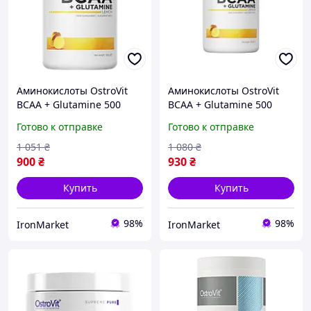
Аминокислоты OstroVit
Аминокислоты OstroVit
BCAA + Glutamine 500
BCAA + Glutamine 500
грамм
грамм
Готово к отправке
Готово к отправке
1 051
₴
1 080
₴
900
₴
930
₴
Купить
Купить
98%
98%
IronMarket
IronMarket