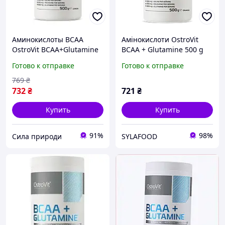
Аминокислоты ВСАА
Амінокислоти OstroVit
OstroVit BCAA+Glutamine
BCAA + Glutamine 500 g
500 g
Orange
Готово к отправке
Готово к отправке
769
₴
732
₴
721
₴
Купить
Купить
91%
98%
Сила природи
SYLAFOOD