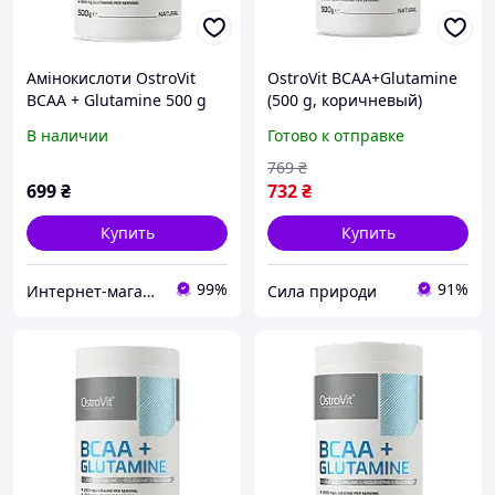
Амінокислоти OstroVit
OstroVit BCAA+Glutamine
BCAA + Glutamine 500 g
(500 g, коричневый)
Natural
В наличии
Готово к отправке
769
₴
699
₴
732
₴
Купить
Купить
99%
91%
Интернет-магазин Proteininlviv
Сила природи