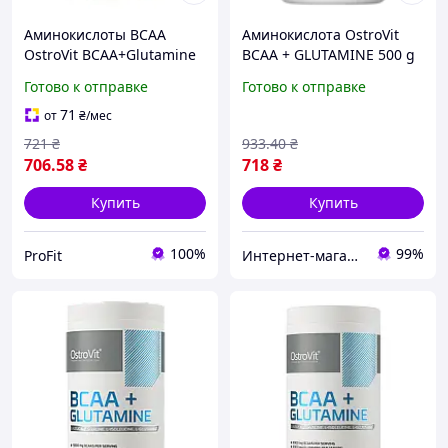
Аминокислоты ВСАА
Аминокислота OstroVit
OstroVit BCAA+Glutamine
BCAA + GLUTAMINE 500 g
500 g без вкуса
Апельсин
Готово к отправке
Готово к отправке
71
от
₴
/мес
721
₴
933
.40
₴
706
.58
₴
718
₴
Купить
Купить
100%
99%
ProFit
Интернет-магазин Vitaminka