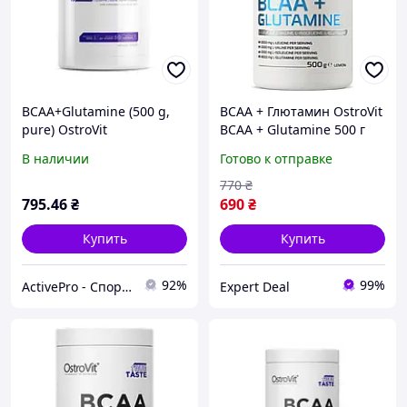
BCAA+Glutamine (500 g,
BCAA + Глютамин OstroVit
pure) OstroVit
BCAA + Glutamine 500 г
Лимон
В наличии
Готово к отправке
770
₴
795
.46
₴
690
₴
Купить
Купить
92%
99%
ActivePro - Спортивное питание | Витамины и минералы
Expert Deal