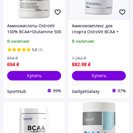
Аминокислоты OstroVit
Аминокомплекс для
100% BCAA+Glutamine 500
спорта OstroVit BCAA +
g апельсин
Glutamine 500 g /50
В наличии
В наличии
servings/ Pure, 89K07X790
5.0
(3)
894
₴
1 262
₴
694
₴
882
.98
₴
Купить
Купить
99%
97%
SportHub
GadgetGalaxy