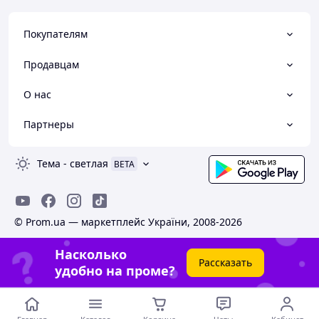
Покупателям
Продавцам
О нас
Партнеры
Тема
-
светлая
BETA
© Prom.ua — маркетплейс України, 2008-2026
Насколько
Рассказать
удобно на проме?