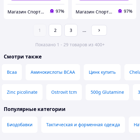
97%
97%
Магазин Спортивного Питания BBpower.in.ua
Магазин Спортивного Питания BBpower.in.ua
1
2
3
...
Показано 1 - 29 товаров из 400+
Смотри также
Bcaa
Аминокислоты BCAA
Цинк купить
Chel
Zinc picolinate
Ostrovit tcm
500g Glutamine
Популярные категории
Биодобавки
Тактическая и форменная одежда
На