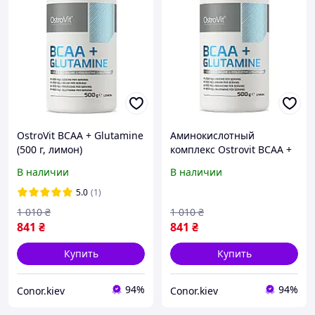
OstroVit BCAA + Glutamine
Аминокислотный
(500 г, лимон)
комплекс Ostrovit BCAA +
Glutamine 500 г, orange
В наличии
В наличии
5.0
(1)
1 010
₴
1 010
₴
841
₴
841
₴
Купить
Купить
94%
94%
Conor.kiev
Conor.kiev