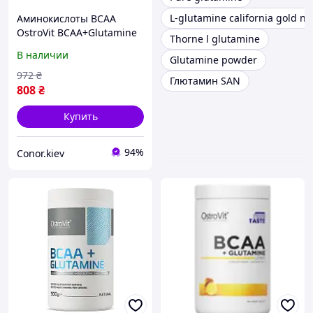
L-glutamine california gold nu
Аминокислоты ВСАА
OstroVit BCAA+Glutamine
Thorne l glutamine
500 g orange
В наличии
Glutamine powder
972
₴
Глютамин SAN
808
₴
Купить
94%
Conor.kiev