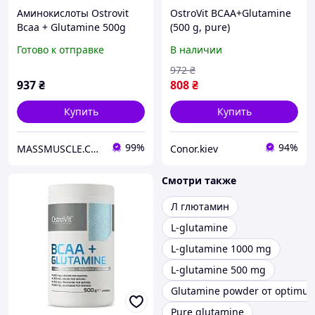
Аминокислоты Ostrovit
OstroVit BCAA+Glutamine
Bcaa + Glutamine 500g
(500 g, pure)
Готово к отправке
В наличии
972
₴
937
₴
808
₴
Купить
Купить
99%
94%
MASSMUSCLE.COM.UA
Conor.kiev
Смотри также
Л глютамин
L-glutamine
L-glutamine 1000 mg
L-glutamine 500 mg
Glutamine powder от optimum
Pure glutamine