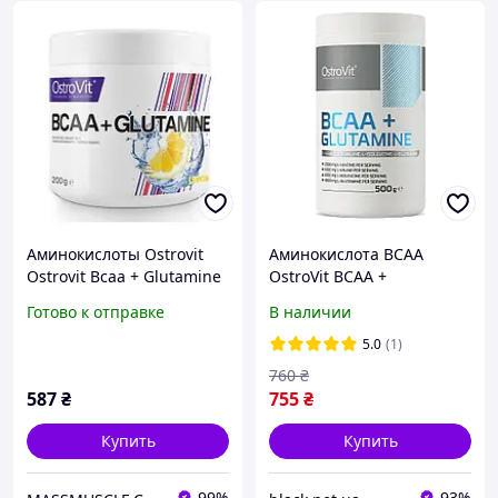
Аминокислоты Ostrovit
Аминокислота BCAA
Ostrovit Bcaa + Glutamine
OstroVit BCAA +
200g
Glutamine, 500 грамм -
Готово к отправке
В наличии
Без вкуса
5.0
(1)
760
₴
587
₴
755
₴
Купить
Купить
99%
93%