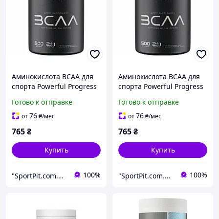
Аминокислота BCAA для
Аминокислота BCAA для
спорта Powerful Progress
спорта Powerful Progress
BCAA 2:1:1 + Glutamine
BCAA 2:1:1 + Glutamine
Готово к отправке
Готово к отправке
500 g 50 servings
500 g /50 servings/
Strawberry (000013514)
Tropical mix
76
76
от
₴
/мес
от
₴
/мес
D15-2026
765
₴
765
₴
Купить
Купить
100%
100%
"SportPit.com.ua"- Интернет-магазин спортивного питания.
"SportPit.com.ua"- Интернет-магазин спортивного питания.