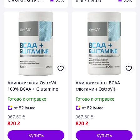
MASSMUSCLE.COM.UA
black.net.ua
Аминокислота OstroVit
Аминокислоты ВСАА
100% BCAA + Glutamine
глютамин OstroVit
500 г без вкуса
BCAA+Glutamine 500 г
Готово к отправке
Готово к отправке
апельсин
82
82
от
₴
/мес
от
₴
/мес
967
.60
₴
967
.60
₴
820
₴
820
₴
Купить
Купить