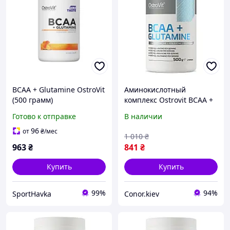
BCAA + Glutamine OstroVit
Аминокислотный
(500 грамм)
комплекс Ostrovit BCAA +
Glutamine 500 г, Pure
Готово к отправке
В наличии
96
от
₴
/мес
1 010
₴
963
₴
841
₴
Купить
Купить
99%
94%
SportHavka
Conor.kiev