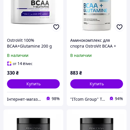
OstroVit 100%
Аминокомплекс для
BCAA+Glutamine 200 g
спорта OstroVit BCAA +
Glutamine 500 g 50
В наличии
В наличии
servings Pure (000003568)
14
от
₴
/мес
330
₴
883
₴
Купить
Купить
98%
94%
Інтернет-магазин спортивного харчування у Вінниці «Kings Nutrition»
"ITcom Group" Technology Distribution