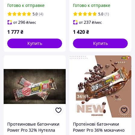
20x50 g
Готово к отправке
Готово к отправке
5.0
(4)
5.0
(1)
296
237
от
₴
/мес
от
₴
/мес
1 777
₴
1 420
₴
Купить
Купить
Протеиновые батончики
Протеїнові батончики
Power Pro 32% Нутелла
Power Pro 36% мокачино