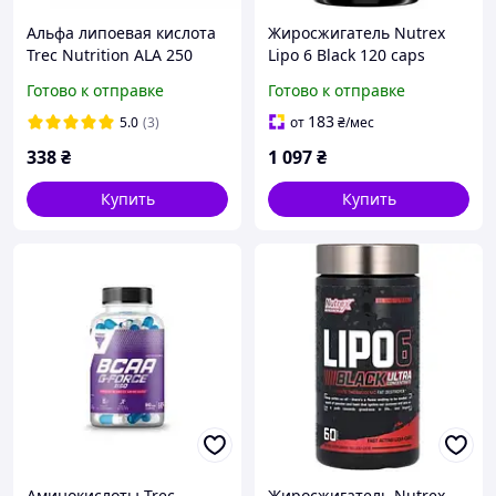
Альфа липоевая кислота
Жиросжигатель Nutrex
Trec Nutrition ALA 250
Lipo 6 Black 120 caps
60caps
Готово к отправке
Готово к отправке
183
5.0
(3)
от
₴
/мес
338
₴
1 097
₴
Купить
Купить
Аминокислоты Trec
Жиросжигатель Nutrex