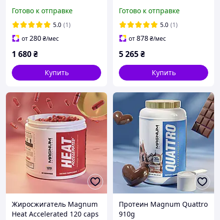
MIMIC 60 caps
Готово к отправке
Готово к отправке
5.0
(1)
5.0
(1)
280
878
от
₴
/мес
от
₴
/мес
1 680
₴
5 265
₴
Купить
Купить
Жиросжигатель Magnum
Протеин Magnum Quattro
Heat Accelerated 120 caps
910g