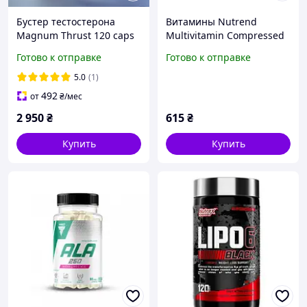
Бустер тестостерона
Витамины Nutrend
Magnum Thrust 120 caps
Multivitamin Compressed
Caps 60 caps
Готово к отправке
Готово к отправке
5.0
(1)
492
от
₴
/мес
2 950
₴
615
₴
Купить
Купить