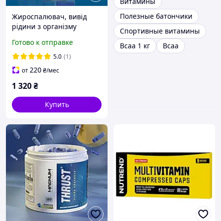
Витамины
Полезные батончики
Жироспалювач, вивід
рідини з організму
Спортивные витамины
Magnum Drip Dry 90 caps
Готово к отправке
Bcaa 1 кг
Bcaa
5.0
(1)
220
от
₴
/мес
1 320
₴
Купить