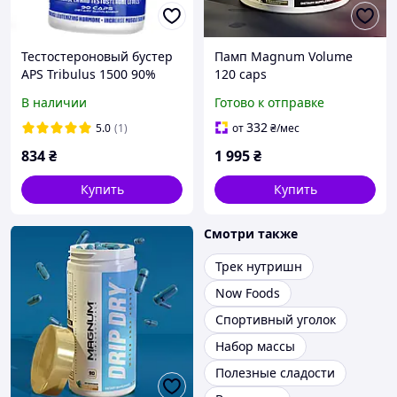
Тестостероновый бустер
Памп Magnum Volume
APS Tribulus 1500 90%
120 caps
saponins 90 caps
В наличии
Готово к отправке
332
5.0
(1)
от
₴
/мес
834
₴
1 995
₴
Купить
Купить
Смотри также
Трек нутришн
Now Foods
Спортивный уголок
Набор массы
Полезные сладости