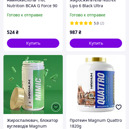
Nutrition BCAA G Force 90
Lipo 6 Black Ultra
caps
Concentrate 60 caps
Готово к отправке
Готово к отправке
5.0
(2)
524
₴
987
₴
Купить
Купить
Жироспалювач, блокатор
Протеин Magnum Quattro
вуглеводів Magnum
1820g