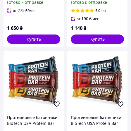
Готово к отправке
Готово к отправке
275
от
₴
/мес
5.0
(4)
190
от
₴
/мес
1 650
₴
1 140
₴
Купить
Купить
Протеиновые батончики
Протеиновые батончики
BioTech USA Protein Bar
BioTech USA Protein Bar
16x70 g
20x35 g