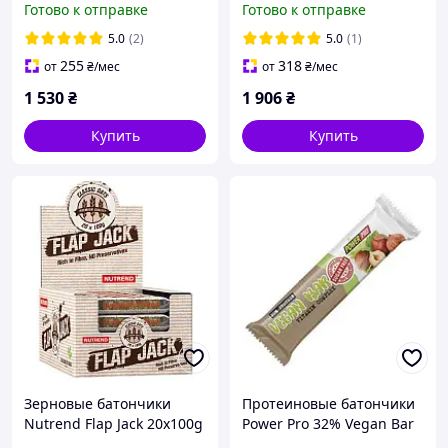
Готово к отправке
Готово к отправке
5.0
(2)
5.0
(1)
255
318
от
₴
/мес
от
₴
/мес
1 530
₴
1 906
₴
Купить
Купить
Зерновые батончики
Протеиновые батончики
Nutrend Flap Jack 20x100g
Power Pro 32% Vegan Bar
20x60g