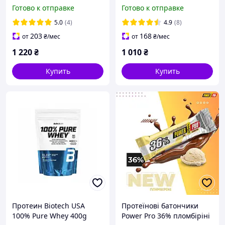
без сахара 20x60g
20х60 грам
Готово к отправке
Готово к отправке
5.0
(4)
4.9
(8)
203
168
от
₴
/мес
от
₴
/мес
1 220
₴
1 010
₴
Купить
Купить
Протеин Biotech USA
Протеїнові батончики
100% Pure Whey 400g
Power Pro 36% пломбіріні