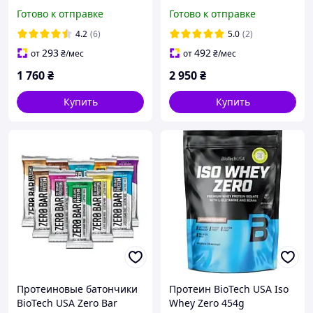
Готово к отправке
Готово к отправке
4.2
(6)
5.0
(2)
293
492
от
₴
/мес
от
₴
/мес
1 760
₴
2 950
₴
Купить
Купить
Протеиновые батончики
Протеин BioTech USA Iso
BioTech USA Zero Bar
Whey Zero 454g