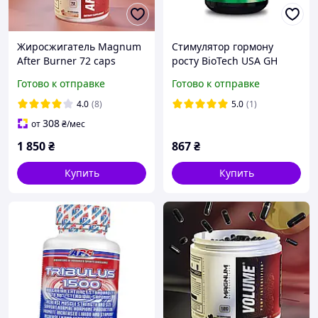
Жиросжигатель Magnum
Стимулятор гормону
After Burner 72 caps
росту BioTech USA GH
Hormon Regulator 120
Готово к отправке
Готово к отправке
caps
4.0
(8)
5.0
(1)
308
от
₴
/мес
1 850
₴
867
₴
Купить
Купить