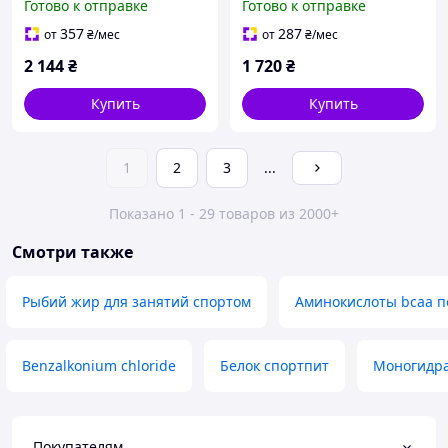
Готово к отправке
Готово к отправке
357
287
от
₴
/мес
от
₴
/мес
2 144
₴
1 720
₴
Купить
Купить
1
2
3
...
Показано 1 - 29 товаров из 2000+
Смотри также
Рыбий жир для занятий спортом
Аминокислоты bcaa 
Benzalkonium chloride
Белок спортпит
Моногидр
Покупателям