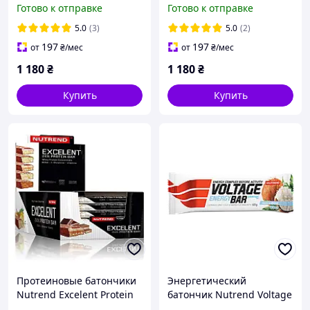
Готово к отправке
Готово к отправке
20х60g
5.0
(3)
5.0
(2)
197
197
от
₴
/мес
от
₴
/мес
1 180
₴
1 180
₴
Купить
Купить
Протеиновые батончики
Энергетический
Nutrend Excelent Protein
батончик Nutrend Voltage
bar 18х85g
Energy Bar 25х65g