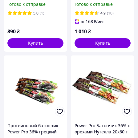
20х60 грам
Готово к отправке
Готово к отправке
5.0
(1)
4.9
(10)
168
от
₴
/мес
890
₴
1 010
₴
Купить
Купить
Протеиновый батончик
Power Pro Батончик 36% c
Power Pro 36% грецкий
орехами Нутелла 20x60 г
орех с черносливом