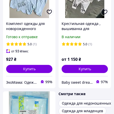
Комплект одежды для
Крестильная одежда ,
новорожденного
вышиванка для
мальчика 7 предметов +
новорождённого
Готово к отправке
В наличии
европеленка Mini Boss
размер 56 см Lari Голубой
5.0
(1)
5.0
(1)
93
от
₴
/мес
927
₴
от
1 150
₴
Купить
Купить
99%
97%
ЭкоМама: Одежда для беременных, белье для кормящих, сумка в роддом, одежда для новорожденных
Baby sweet dream(Солодкий сон малюка)
Смотри также
Одежда для недоношенных
Одежда для младенцев