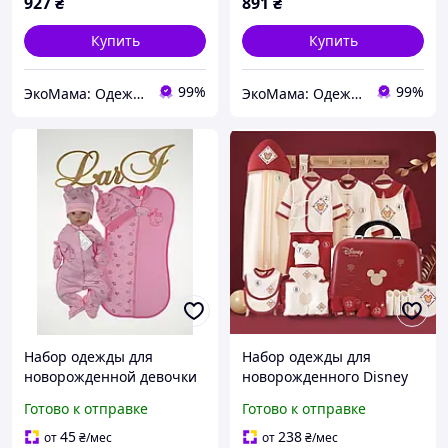
927
₴
891
₴
Купить
Купить
99%
99%
ЭкоМама: Одежда для беременных, белье для кормящих, сумка в роддом, одежда для новорожденных
ЭкоМама: Одежда для беременных, белье для кормящих, сумка в роддом, одежда для новорожденных
Набор одежды для
Набор одежды для
новорожденной девочки
новорожденного Disney
4 вещи + европеленка
Baby 20 предметов (3 6
Готово к отправке
Готово к отправке
Бегемотик размер 56 см
месяцев) в подарочном
Lari Розовый
кейсе
45
238
от
₴
/мес
от
₴
/мес