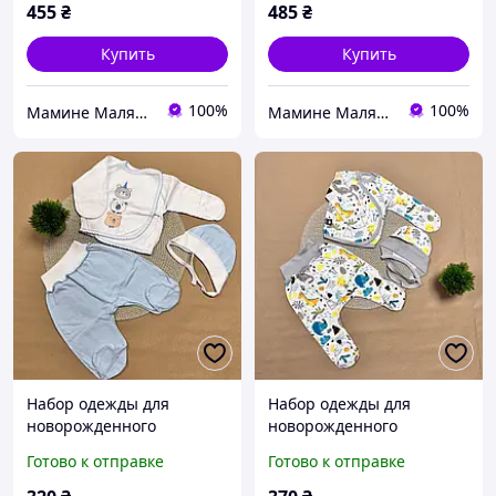
455
₴
485
₴
Купить
Купить
100%
100%
Мамине Малятко
Мамине Малятко
Набор одежды для
Набор одежды для
новорожденного
новорожденного
мальчика размер 62. Цвет
мальчика р.62 кофточка
Готово к отправке
Готово к отправке
голубой с молочным