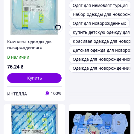
Одяг для немовлят турция
Набор одежды для новорожд
Одяг для новорожденных
Купить детскую одежду для
Красивая одежда для новор
Комплект одежды для
новорожденного
Детская одежда для новоро
мальчика одноразовый
В наличии
Одежда для новорожденного
стерильный № 1 Славна/
Технокомплекс
76
.24
₴
Одежда для новорожденних
Купить
100%
ИНТЕЛЛА