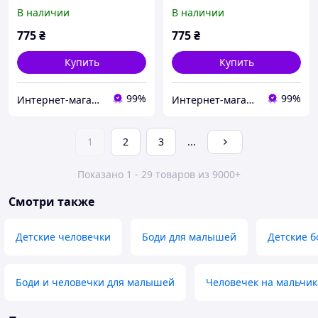
новорожденного "mini
новорожденного "mini
В наличии
В наличии
boss" (7 единиц) Lari
boss" (7 единиц) Lari
775
₴
775
₴
Купить
Купить
99%
99%
Интернет-магазин для настоящих мам
Интернет-магазин для настоящих мам
1
2
3
...
Показано 1 - 29 товаров из 9000+
Смотри также
Детские человечки
Боди для малышей
Детские б
Боди и человечки для малышей
Человечек на мальчик