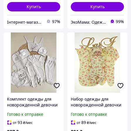
Купить
Купить
97%
99%
Інтернет-магазин дитячого одягу "О-Detki"
ЭкоМама: Одежда для беременных, белье для кормящих, сумка в роддом, одежда для новорожденных
Комплект одежды для
Набор одежды для
новорожденной девочки
новорожденной девочки
7 предметов +
7 вещей + европеленка
Готово к отправке
Готово к отправке
европеленка Mini Boss
Rose размер 56 см Lari
размер 56 см Lari Серый
Желтый
93
89
от
₴
/мес
от
₴
/мес