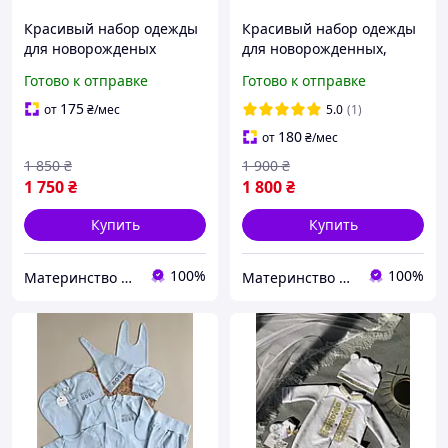
Красивый набор одежды
Красивый набор одежды
для новорожденых
для новорожденных,
девочек, качественая
качественная одежда для
Готово к отправке
Готово к отправке
одежда для малышей,
младенцев, осень, зима,
осень, 62 см, хлопок
рост 56 см, хлопок
175
от
₴
/мес
5.0
(1)
180
от
₴
/мес
1 850
₴
1 900
₴
1 750
₴
1 800
₴
Купить
Купить
100%
100%
Материнство без хлопот
Материнство без хлопот