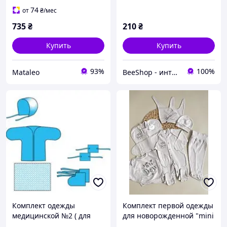
74
от
₴
/мес
735
₴
210
₴
Купить
Купить
93%
100%
Mataleo
BeeShop - интернет магазин товаров для новорожденных
Комплект одежды
Комплект первой одежды
медицинской №2 ( для
для новорожденной "mini
новорожденного)
boss" (7 единиц) Lari