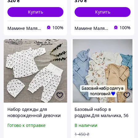
320
₴
370
₴
Купить
Купить
100%
100%
Мамине Малятко
Мамине Малятко
Набор одежды для
Базовый набор в
новорожденной девочки
роддом.Для мальчика, 56
размер 56. Тканина
размер. Первая одежда
Готово к отправке
В наличии
рубчик шапочка,штани
для малыша.Одежда для
кофтинка
новорожденного
1 450
₴