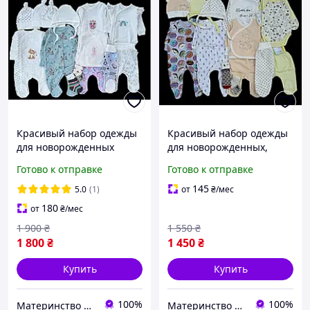
Красивый набор одежды
Красивый набор одежды
для новорожденных
для новорожденных,
девушек, качественная
качественная одежда для
Готово к отправке
Готово к отправке
одежда для младенцев,
младенцев, осень, рост
осень, рост 56 см, хлопок
56 см, хлопок
145
5.0
(1)
от
₴
/мес
180
от
₴
/мес
1 900
₴
1 550
₴
1 800
₴
1 450
₴
Купить
Купить
100%
100%
Материнство без хлопот
Материнство без хлопот