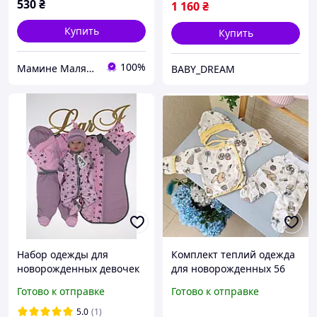
530
₴
1 160
₴
Купить
Купить
100%
Мамине Малятко
BABY_DREAM
Набор одежды для
Комплект теплий одежда
новорожденных девочек
для новорожденных 56
на выписку в роддом 7
байка (ползунки
Готово к отправке
Готово к отправке
предметов
распашонка шапочка)
5.0
(1)