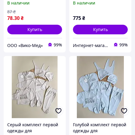
В наличии
В наличии
стерильный Неман
87
₴
78
.30
₴
775
₴
Купить
Купить
99%
99%
ООО «Вико-Мед»
Интернет-магазин для настоящих мам
Серый комплект первой
Голубой комплект первой
одежды для
одежды для