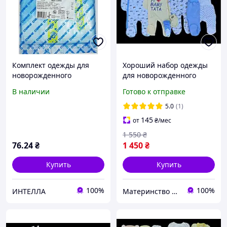
Комплект одежды для
Хороший набор одежды
новорожденного
для новорожденного
(девочка) одноразовый
мальчика, качественная
В наличии
Готово к отправке
стерильный № 2 Славна/
одежда для младенцев,
Технокомплекс
зима, рост 56 см
5.0
(1)
145
от
₴
/мес
1 550
₴
76
.24
₴
1 450
₴
Купить
Купить
100%
100%
ИНТЕЛЛА
Материнство без хлопот