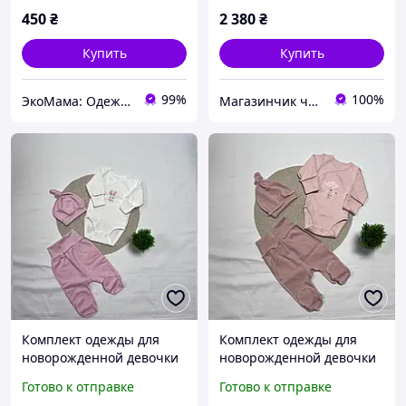
450
₴
2 380
₴
Купить
Купить
99%
100%
ЭкоМама: Одежда для беременных, белье для кормящих, сумка в роддом, одежда для новорожденных
Магазинчик чудес
Комплект одежды для
Комплект одежды для
новорожденной девочки
новорожденной девочки
0-3 месяца ткань байка
р 56,ткань интерлок
Готово к отправке
Готово к отправке
рубчик. Цвет пудра