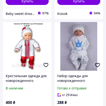
Купить
Купить
97%
94%
Baby sweet dream(Солодкий сон малюка)
Kiosok
Крестильная одежда для
Набор одежды для
новорожденного
новорожденного
(распашонка + штанишки
В наличии
Готово к отправке
+ шапочка) рост 56 см
Принц Lari Голубой
29
от
₴
/мес
400
₴
288
₴