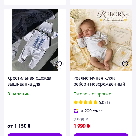
Крестильная одежда ,
Реалистичная кукла
вышиванка для
реборн новорожденный
новорождённого
младенец в наборе с
В наличии
Готово к отправке
аксессуарами и одеждой,
детализированные куклы
5.0
(1)
Reborn для заботыFridri
200
от
₴
/мес
2 999
₴
от
1 150
₴
1 999
₴