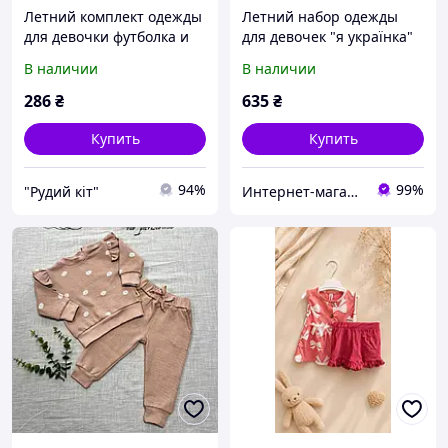
Летний комплект одежды
Летний набор одежды
для девочки футболка и
для девочек "я українка"
короткие леггинсы/капри
92-98 см Family Look
В наличии
В наличии
Размеры 9/12 м 74/80 см
12/24 80/92 см Цвет
286
₴
635
₴
темно-синий/крас
Купить
Купить
94%
99%
"Рудий кіт"
Интернет-магазин для настоящих мам