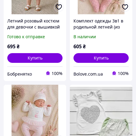
Летний розовый костюм
Комплект одежды 3в1 в
для девочки с вышивкой
родильной летней (из
Р. 9-12-18-24 мес
кулира) для девочки с
Готово к отправке
В наличии
бодиком и рюшами
Мышка на 56 см Белый/
695
₴
605
₴
Пудровый
Купить
Купить
100%
100%
Бобренятко
Bolove.com.ua