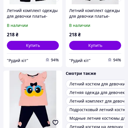
Летний комплект одежды
Летний комплект одежды
для девочки платье-
для девочки платье-
туника и короткие
туника и короткие
В наличии
В наличии
бриджи/трессы Размеры
бриджи/трессы Размеры
6/9 м /68/74 см 9/12 м
6/9 м /68/74 см 9/12 м
218
₴
218
₴
/74/80 см 12/18 м /80/86
/74/80 см Цвет розовый/
че
Купить
Купить
94%
94%
"Рудий кіт"
"Рудий кіт"
Смотри также
Летний костюм для девочки
Летняя одежда для девочек
Летний комплект для девочк
Подростковый летний костюм
Модные летние костюмы для 
Летний костюм на девочку 14