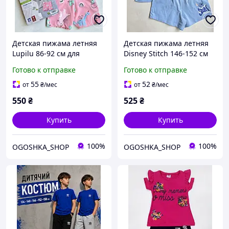
Детская пижама летняя
Детская пижама летняя
Lupilu 86-92 см для
Disney Stitch 146-152 см
девочек
для девочек
Готово к отправке
Готово к отправке
55
52
от
₴
/мес
от
₴
/мес
550
₴
525
₴
Купить
Купить
100%
100%
OGOSHKA_SHOP
OGOSHKA_SHOP