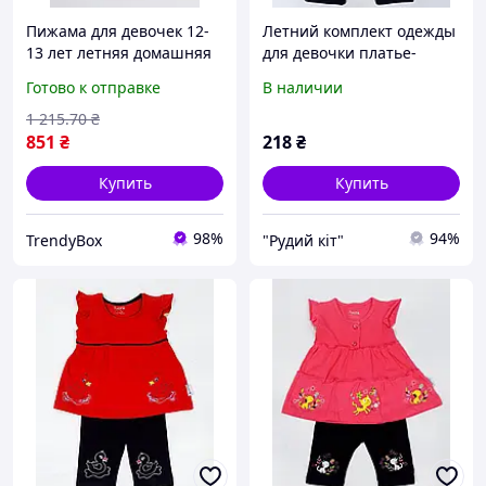
Пижама для девочек 12-
Летний комплект одежды
13 лет летняя домашняя
для девочки платье-
пижама с шортами
туника и короткие
Готово к отправке
В наличии
детская домашняя
бриджи/трессы Размеры
одежда комплект для сна
6/9 м /68/74 см 9/12 м
1 215
.70
₴
девочке box2
/74/80 см 12/18 м /80/86
851
₴
218
₴
Купить
Купить
98%
94%
TrendyBox
"Рудий кіт"