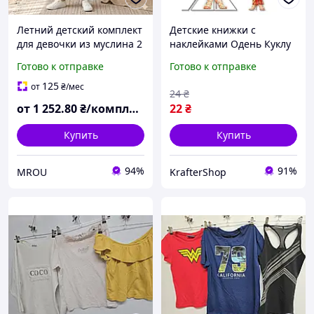
Летний детский комплект
Детские книжки с
для девочки из муслина 2
наклейками Одень Куклу
в 1 - футболка+брюки
«Богдана Б» 404126
Готово к отправке
Готово к отправке
125
от
₴
/мес
24
₴
от
1 252
.80
₴/комплект
22
₴
Купить
Купить
94%
91%
MROU
KrafterShop