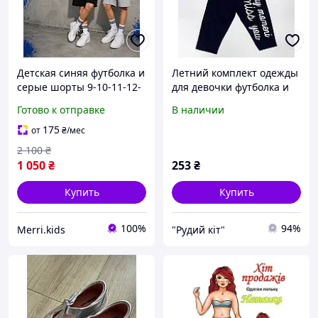
Детская синяя футболка и
Летний комплект одежды
серые шорты 9-10-11-12-
для девочки футболка и
13 лет летний сильный
бриджи/трессы Размеры
Готово к отправке
В наличии
комплект для подростка
6/9 м 68/74 см 9/12 м
мальчика девочки
74/80 см Цвет
175
от
₴
/мес
малиновый/темно-синий
2 100
₴
Турц
1 050
₴
253
₴
Купить
Купить
100%
94%
Merri.kids
"Рудий кіт"