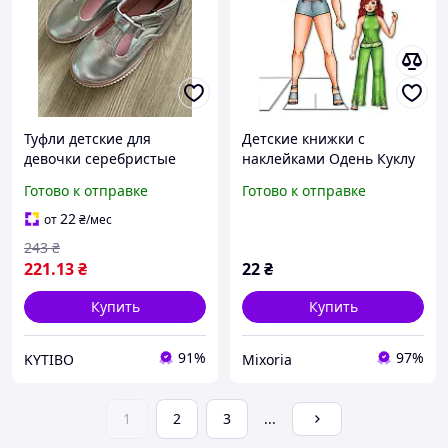
Туфли детские для
Детские книжки с
девочки серебристые
наклейками Одень Куклу
летние размер 30 (12)
«Наташа Б» 404133
Готово к отправке
Готово к отправке
нарядные легкие
праздничные удобные
22
от
₴
/мес
243
₴
221
.13
₴
22
₴
Купить
Купить
91%
97%
KYTIBO
Mixoria
1
2
3
...