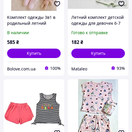
Комплект одежды 3в1 в
Летний комплект детской
родильный летний
одежды для девочек 6-7
(кулир+ажур) для девочки
лет 122 размер
В наличии
Готово к отправке
с бодиком и рюшами
Зайчик на 56 см Белый /
585
₴
182
₴
Розовый
Купить
Купить
100%
93%
Bolove.com.ua
Mataleo