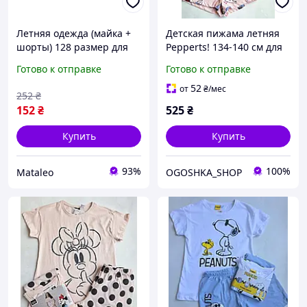
Летняя одежда (майка +
Детская пижама летняя
шорты) 128 размер для
Pepperts! 134-140 см для
девочек 8-9 лет
девочек
Готово к отправке
Готово к отправке
52
от
₴
/мес
252
₴
152
₴
525
₴
Купить
Купить
93%
100%
Mataleo
OGOSHKA_SHOP