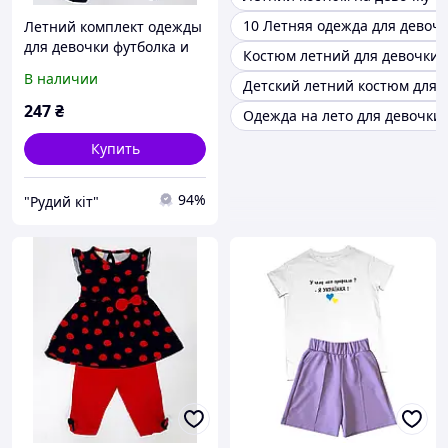
10 Летняя одежда для девоч
Летний комплект одежды
для девочки футболка и
Костюм летний для девочки 1
короткие леггинсы/капри
В наличии
Детский летний костюм для 
Размеры 6/9 м /68/74 см
9/12 м 74/80 см Цвет
247
₴
Одежда на лето для девочки 
персиковый/темн
Купить
94%
"Рудий кіт"