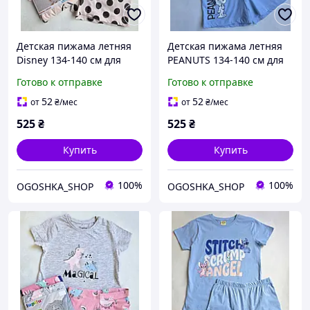
Детская пижама летняя
Детская пижама летняя
Disney 134-140 см для
PEANUTS 134-140 см для
девочек
девочек
Готово к отправке
Готово к отправке
52
52
от
₴
/мес
от
₴
/мес
525
₴
525
₴
Купить
Купить
100%
100%
OGOSHKA_SHOP
OGOSHKA_SHOP