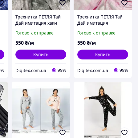
Трехнитка ПЕТЛЯ Тай
Трехнитка ПЕТЛЯ Тай
Дай имитация хаки
Дай имитация
светлее Состав: 100%
рожевий Состав: 100%
Готово к отправке
Готово к отправке
хлопок для толстовок
хлопок для толстовок
в
спортивных костюмов
спортивных костюмов
550
₴/м
550
₴/м
детская
детская
Купить
Купить
9%
99%
99%
Digitex.com.ua
Digitex.com.ua