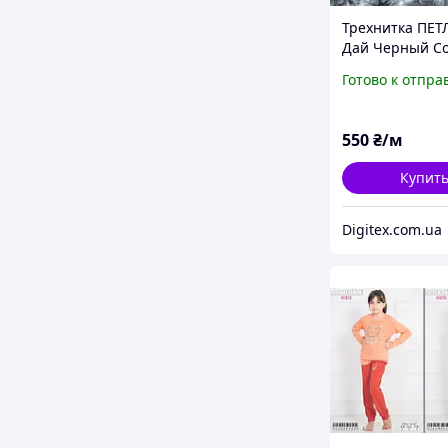
Трехнитка ПЕТ
Дай Черный Со
100% хлопок д
Готово к отпра
толстовок спо
костюмов детс
550
₴/м
Купит
Digitex.com.ua