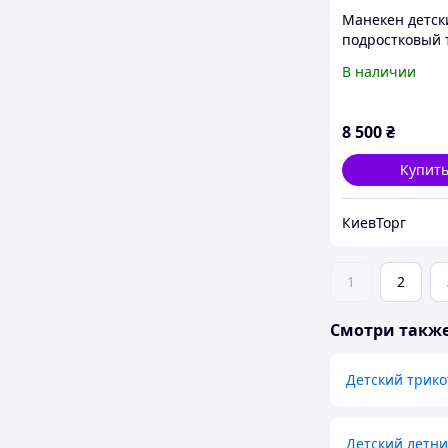
Манекен детск
подростковый 
деревянными 
В наличии
на шарнирах д
магазина оде
8 500
₴
Купит
КиевТорг
1
2
Смотри такж
Детский трико
Детский летни