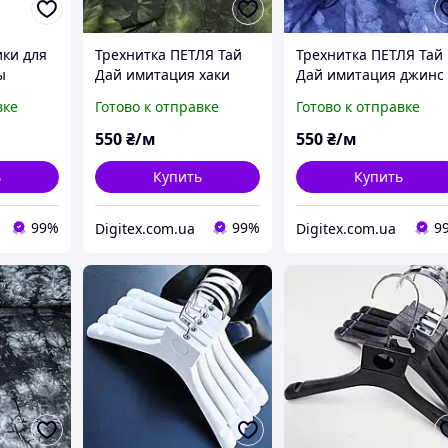
ки для
Трехнитка ПЕТЛЯ Тай
Трехнитка ПЕТЛЯ Тай
ы
Дай имитация хаки
Дай имитация джинс
тиковые
темный Состав: 100%
темный Состав: 100%
вке
Готово к отправке
Готово к отправке
iolet в
хлопок для толстовок
хлопок для толстовок
L 32 cm
спортивных костюмов
спортивных костюмо
550
₴/м
550
₴/м
детская
детская
ь
Купить
Купить
99%
99%
9
Digitex.com.ua
Digitex.com.ua