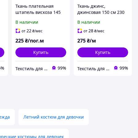
Ткань плательная
Ткань джинс,
штапель вискоза 145
джинсовая 150 см 230
см 95 гр/м2 для
гр/2 стрейчевая, для
В наличии
В наличии
платьев, юбок, брюк,
джинсов, костюмов,
комбинезонов, детской
юбок, детской одежды
22
28
от
₴
/мес
от
₴
/мес
одежды Анимал
т/зеленая
225
₴/пог.м
275
₴/м
Купить
Купить
6%
99%
99%
Текстиль для дому IDEIA
Текстиль для дому IDEIA
дежда
Летний костюм для девочки
урецкие костюмы для девочек