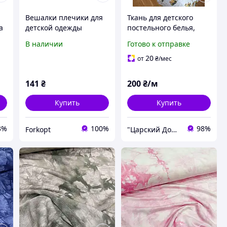
Вешалки плечики для
Ткань для детского
а
детской одежды
постельного белья,
Тремпеля пластиковые
Люкс ранфорс Турция,
В наличии
Готово к отправке
детские K0524 Violet в
Строительная
наборе 6 штук L 32 cm
техника-2
20
от
₴
/мес
FORKOPT
141
₴
200
₴/м
Купить
Купить
3%
100%
98%
Forkopt
"Царский Дом" - производитель постельного белья из натуральных тканей