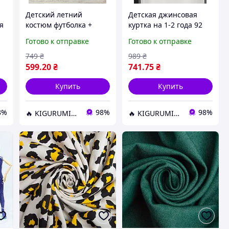
Детский летний
Детская джинсовая
я
костюм футболка +
куртка на 1-2 года 92
шорты для мальчика
размер с Микки
Готово к отправке
Готово к отправке
стильный комплект
Маусом верхняя
ер
повседневная одежда
одежда на весну для
749
₴
989
₴
3-4 года
мальчиков Зара Турция
599
.20
₴
741
.75
₴
Купить
Купить
8%
98%
98%
🔥 KIGURUMIREV 🔥 ➡ магазин ярких подарков
🔥 KIGURUMIREV 🔥 ➡ магазин ярких подарков