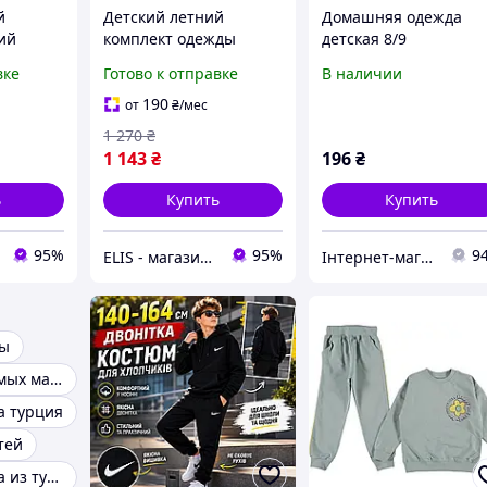
й
Детский летний
Домашняя одежда
ий
комплект одежды
детская 8/9
ды
(футболка и шорты)
вке
Готово к отправке
В наличии
рты)
190
от
₴
/мес
1 270
₴
1 143
₴
196
₴
ь
Купить
Купить
95%
95%
9
ELIS - магазин спортивной одежды
Інтернет-магазин товарів "LORIS" одяг для всіх та кожного, гуртові ціни
ды
Одежда для самых маленьких
а турция
тей
Детская одежда из турции розница