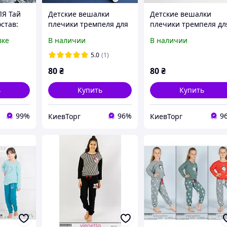
ЛЯ Тай
Детские вешалки
Детские вешалки
став:
плечики тремпеля для
плечики тремпеля дл
ля
верхней одежды,
верхней одежды,
вке
В наличии
В наличии
ртивных
платьев, трикотажа,
платьев, трикотажа,
кая
курток, белые Лофт, 32
курток, 32 см
5.0
(1)
см
80
₴
80
₴
ь
Купить
Купить
99%
96%
9
КиевТорг
КиевТорг