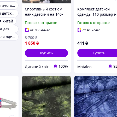
Розпродажа дитячого одягу
Спортивный костюм
Комплект детской
Производители детской одежды
найк детский на 140-
одежды 110 размер н
146-152-158-164 см
девочку 4-5 лет
я китай
Готово к отправке
Готово к отправке
мальчика подростка,
Венгрия одежда для детей
детская спортивная
308
41
от
₴
/мес
от
₴
/мес
одежда nike для
Весенняя детская одежда
3 700
₴
мальчиков
1 850
₴
411
₴
Купить
Купить
100%
9
Дитячий світ
Mataleo