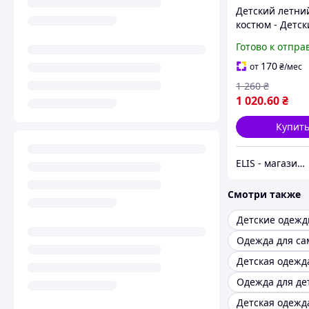
Детский летни
костюм - Детск
комплект одеж
Готово к отпра
(футболка и шо
170
от
₴
/мес
1 260
₴
1 020
.60
₴
Купит
ELIS - магазин спортивной одежды
Смотри также
Детские одеж
Детская одежд
Одежда для де