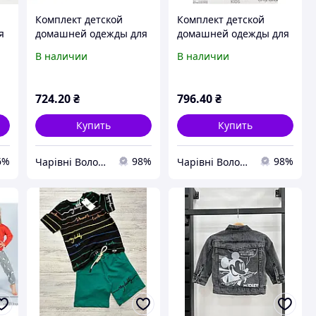
Комплект детской
Комплект детской
я
домашней одежды для
домашней одежды для
девочки (футболка
девочки (футболка
В наличии
В наличии
короткий рукав.+
короткий рукав.+
штаны) х/б, VS (размер
штаны) х/б, VS (размер
3-4лет.)
9-10лет.)
724
.20
₴
796
.40
₴
Купить
Купить
6%
98%
98%
Чарівні Волошки
Чарівні Волошки