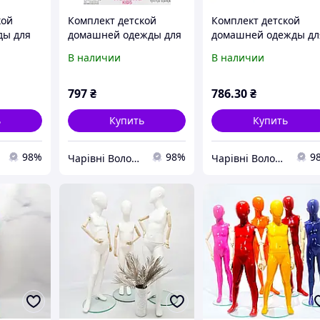
кой
Комплект детской
Комплект детской
ды для
домашней одежды для
домашней одежды дл
лка
девочки (футболка
девочки (футболка
В наличии
В наличии
длинный рукав.+
короткий рукав.+
/б, VS,
штаны) х/б, VS (размер
штаны) х/б, VS (разм
11/12)
13-14лет.)
797
₴
786
.30
₴
ь
Купить
Купить
98%
98%
9
Чарівні Волошки
Чарівні Волошки