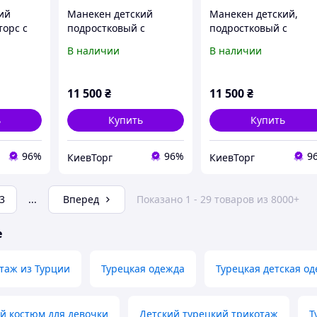
ий
Манекен детский
Манекен детский,
торс с
подростковый с
подростковый с
руками
деревянными руками в
деревянными руками
В наличии
В наличии
ля
полный рост для
для магазина одежды
жды
магазина одежды
11 500
₴
11 500
₴
ь
Купить
Купить
96%
96%
9
КиевТорг
КиевТорг
3
...
Вперед
Показано 1 - 29 товаров из 8000+
е
таж из Турции
Турецкая одежда
Турецкая детская о
й костюм для девочки
Детский турецкий трикотаж
Т