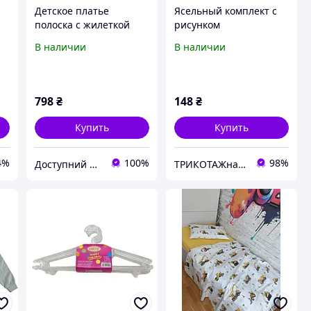
Детское платье
Ясельный комплект с
полоска с жилеткой
рисунком
Турция,интернет
Турция.интернет
В наличии
В наличии
магазин детской
магазин,детская
одежды,детская
одежда
одежда
Турция,турецкий
Турция,рубчик,джинс 6
детский
798
₴
148
₴
лет
трикотаж,интерлок
Купить
Купить
4%
100%
98%
Доступний одяг для всієї родини
ТРИКОТАЖная одежда