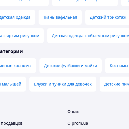
детская одежда
Ткань вафельная
Детский трикотаж
а с ярким рисунком
Детская одежда с объемным рисунко
категории
тивные костюмы
Детские футболки и майки
Костюмы 
я малышей
Блузки и туники для девочек
Детские пи
О нас
 продавцов
О prom.ua