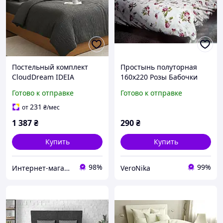
Постельный комплект
Простынь полуторная
CloudDream IDEIA
160х220 Розы Бабочки
полуторный, антрацит
Бязь Голд Люкс
Готово к отправке
Готово к отправке
231
от
₴
/мес
1 387
₴
290
₴
Купить
Купить
98%
99%
Интернет-магазин "Sweet Home"
VeroNika