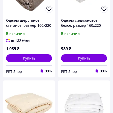
Одеяло шерстяное
Одеяло силиконовое
стеганое, размер 160х220
белое, размер 160х220
см, двуспальное, зимнее
см, зимнее
В наличии
В наличии
182
от
₴
/мес
1 089
₴
989
₴
Купить
Купить
99%
99%
PRT Shop
PRT Shop