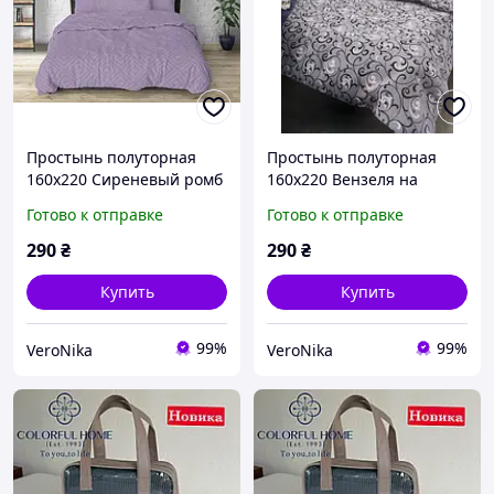
Простынь полуторная
Простынь полуторная
160х220 Сиреневый ромб
160х220 Вензеля на
Бязь Голд Люкс
сером Бязь Голд Люкс
Готово к отправке
Готово к отправке
290
₴
290
₴
Купить
Купить
99%
99%
VeroNika
VeroNika