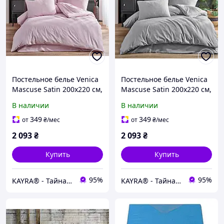
Постельное белье Venica
Постельное белье Venica
Mascuse Satin 200х220 см,
Mascuse Satin 200х220 см,
простынь160х220+30 см
простынь160х220+30 см
В наличии
В наличии
Pudra
Silver
349
349
от
₴
/мес
от
₴
/мес
2 093
₴
2 093
₴
Купить
Купить
95%
95%
KAYRA® - Тайна вашего уюта
KAYRA® - Тайна вашего уюта