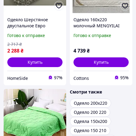
Одеяло Шерстяное
Одеяло 160х220
двуспальное Евро
молочный MENGYILAI
200х220 легкое 160г/м2
12331
Готово к отправке
Готово к отправке
Sheep
2 717
₴
2 288
₴
4 739
₴
Купить
Купить
97%
95%
HomeSide
Cottons
Смотри также
Одеяло 200х220
Одеяло 200 220
Одеяла 150х200
Одеяло 150 210