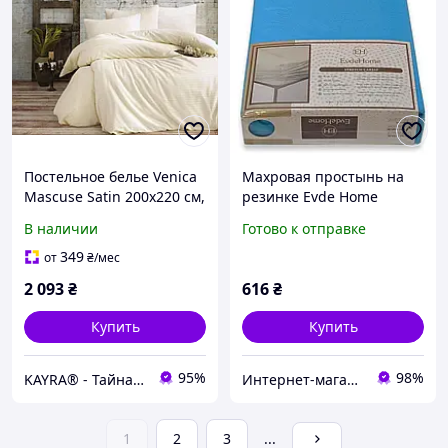
Постельное белье Venica
Махровая простынь на
Mascuse Satin 200х220 см,
резинке Evde Home
простынь160х220+30 см
160х220, хлопок 80%
В наличии
Готово к отправке
Krem
бирюзовый, 160*200
349
от
₴
/мес
2 093
₴
616
₴
Купить
Купить
95%
98%
KAYRA® - Тайна вашего уюта
Интернет-магазин "Sweet Home"
1
2
3
...