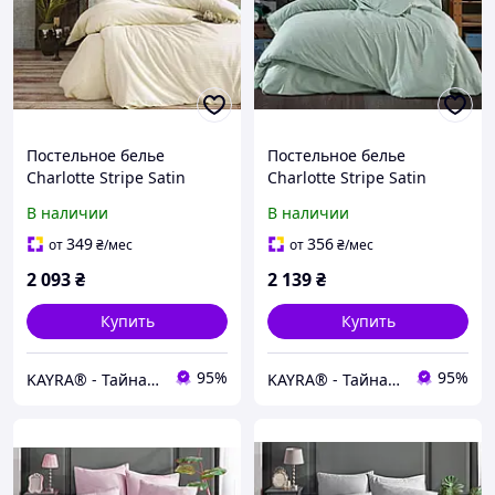
Постельное белье
Постельное белье
Charlotte Stripe Satin
Charlotte Stripe Satin
200х220 см,
200х220 см, простынь
В наличии
В наличии
простынь160х220+30 см
160х220+30 см Mint
Krem
349
356
от
₴
/мес
от
₴
/мес
2 093
₴
2 139
₴
Купить
Купить
95%
95%
KAYRA® - Тайна вашего уюта
KAYRA® - Тайна вашего уюта