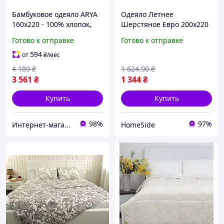
Бамбуковое одеяло ARYA
Одеяло Летнее
160х220 - 100% хлопок,
Шерстяное Евро 200х220
Турция 160*220
двуспальное легкое 160г/
Готово к отправке
Готово к отправке
м2 Sheep
594
от
₴
/мес
4 189
₴
1 624
.90
₴
3 561
₴
1 344
₴
Купить
Купить
98%
97%
Интернет-магазин "Sweet Home"
HomeSide