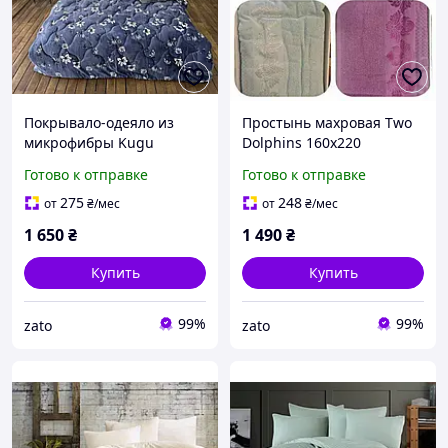
Покрывало-одеяло из
Простынь махровая Two
микрофибры Kugu
Dolphins 160х220
160х220
Готово к отправке
Готово к отправке
275
248
от
₴
/мес
от
₴
/мес
1 650
₴
1 490
₴
Купить
Купить
99%
99%
zato
zato