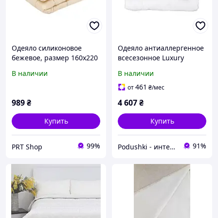
Одеяло силиконовое
Одеяло антиаллергенное
бежевое, размер 160х220
всесезонное Luxury
см, зимнее
Linens микрогель 160х220
В наличии
В наличии
см вес 1400 г
461
от
₴
/мес
989
₴
4 607
₴
Купить
Купить
99%
91%
PRT Shop
Podushki - интернет-магазин Подушки