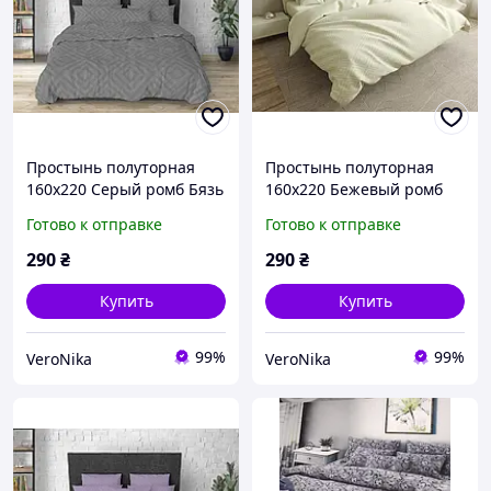
Простынь полуторная
Простынь полуторная
160х220 Серый ромб Бязь
160х220 Бежевый ромб
Голд Люкс
Бязь Голд Люкс
Готово к отправке
Готово к отправке
290
₴
290
₴
Купить
Купить
99%
99%
VeroNika
VeroNika