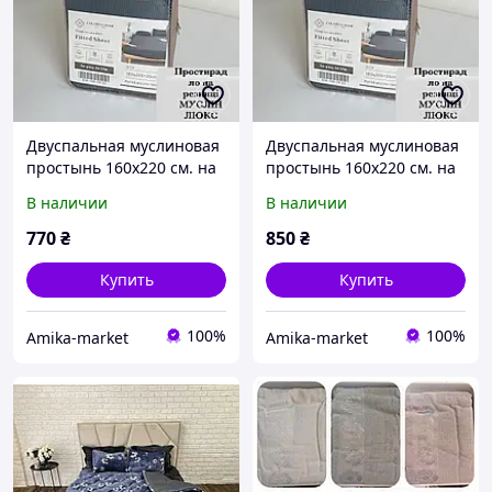
Двуспальная муслиновая
Двуспальная муслиновая
простынь 160х220 см. на
простынь 160х220 см. на
резинке
резинке с наволочками
В наличии
В наличии
770
₴
850
₴
Купить
Купить
100%
100%
Amika-market
Amika-market