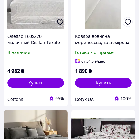
Одеяло 160х220
Ковдра вовняна
молочный Disilan Textile
мериносова, кашемірова
11611
гладкофарбована VLADI
В наличии
Готово к отправке
160х220
315
от
₴
/мес
4 982
₴
1 890
₴
Купить
Купить
95%
100%
Cottons
Dotyk UA