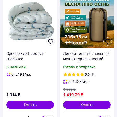
Одеяло Eco-Перо 1.5-
Легкий теплый спальный
спальное
мешок туристический
осень весна лето осень
В наличии
Готово к отправке
до -5 1кг 215х75
непромокаемый
219
от
₴
/мес
5.0
(1)
спальник одеяло осенний
142
от
₴
/мес
1 999
₴
1 314
₴
1 419
.29
₴
Купить
Купить