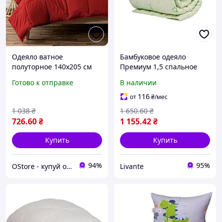
Одеяло ватное
Бамбуковое одеяло
полуторное 140х205 см
Премиум 1,5 спальное
ватное одеяло 1,5
(300г/м2) 145х210см,
Готово к отправке
В наличии
спальное теплое одеяло
цветное ТМ Homefor "Lv"
для сна натуральное
116
от
₴
/мес
одеяло
1 038
₴
1 650
.60
₴
726
.60
₴
1 155
.42
₴
Купить
Купить
94%
95%
OStore - купуй онлайн!
Livante