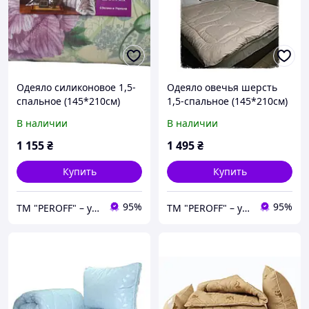
Одеяло силиконовое 1,5-
Одеяло овечья шерсть
спальное (145*210см)
1,5-спальное (145*210см)
В наличии
В наличии
1 155
₴
1 495
₴
Купить
Купить
95%
95%
ТМ "PEROFF" – украинский производитель пухо-перовых изделий.
ТМ "PEROFF" – украинский производитель пухо-перовых изделий.