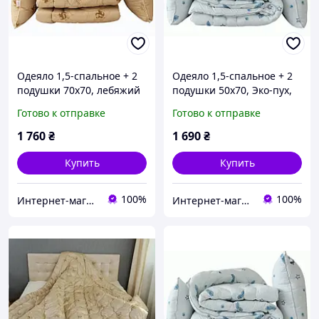
Одеяло 1,5-спальное + 2
Одеяло 1,5-спальное + 2
подушки 70х70, лебяжий
подушки 50х70, Эко-пух,
пух, теплое,
теплое, гипоаллергенное
Готово к отправке
Готово к отправке
гипоаллергенное ТМ TAG
ТМ TAG "Eco-Перо"
Camel
1 760
₴
1 690
₴
Купить
Купить
100%
100%
Интернет-магазин "ДОЛЯ Текстиль"
Интернет-магазин "ДОЛЯ Текстиль"