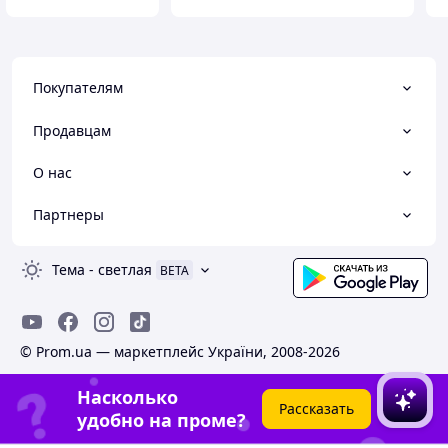
Покупателям
Продавцам
О нас
Партнеры
Тема
-
светлая
BETA
© Prom.ua — маркетплейс України, 2008-2026
Насколько
Рассказать
удобно на проме?