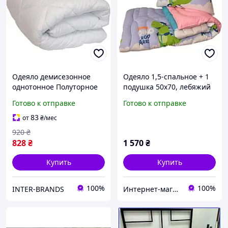
Одеяло демисезонное
Одеяло 1,5-спальное + 1
однотонное Полуторное
подушка 50х70, лебяжий
ТЕП White Home Comfort
пух, теплое,
Готово к отправке
Готово к отправке
(1-02803-00000) 140 х 205
гипоаллергенное ТМ TAG
см Белое
"Крокодильчик"
83
от
₴
/мес
920
₴
828
₴
1 570
₴
Купить
Купить
100%
100%
INTER-BRANDS
Интернет-магазин "ДОЛЯ Текстиль"