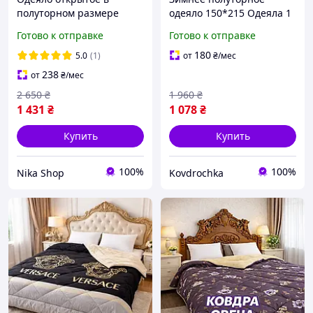
полуторном размере
одеяло 150*215 Одеяла 1
150х215 Одеяло-
5 спальные Зимнее
Готово к отправке
Готово к отправке
покрывало
одеяло хорошего
двухстороннее
качества
180
5.0
(1)
от
₴
/мес
шерстяное Одеяла 1 5
238
от
₴
/мес
спальные качественные
2 650
₴
1 960
₴
1 431
₴
1 078
₴
Купить
Купить
100%
100%
Nika Shop
Kovdrochka