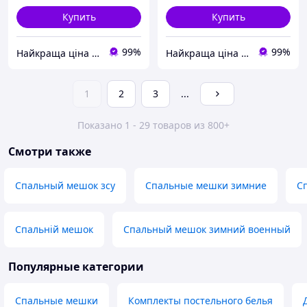
Купить
Купить
99%
99%
Найкраща ціна ❤️
Найкраща ціна ❤️
1
2
3
...
Показано 1 - 29 товаров из 800+
Смотри также
Спальный мешок зсу
Спальные мешки зимние
С
Спальній мешок
Спальный мешок зимний военный
Популярные категории
Спальные мешки
Комплекты постельного белья