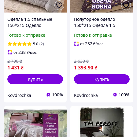
Одеяла 1,5 спальные
Полуторное одеяло
150*215 Одеяло
150*215 Одеяла 1 5
полуторное зимнее
спальные Одеяло
Готово к отправке
Готово к отправке
Одеяло полуторное
полуторное зимнее
качественное
Шерстяные одеяла от
232
5.0
(2)
от
₴
/мес
производителя
238
от
₴
/мес
2 700
₴
2 630
₴
1 431
₴
1 393
.90
₴
Купить
Купить
100%
100%
Kovdrochka
Kovdrochka