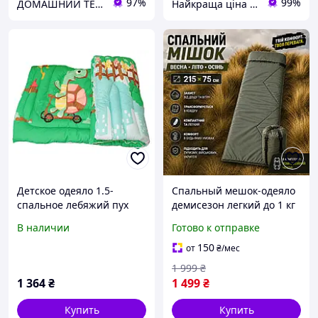
97%
99%
ДОМАШНИЙ ТЕКСТИЛЬ - уют и комфорт в Вашем доме
Найкраща ціна ❤️
Детское одеяло 1.5-
Спальный мешок-одеяло
спальное лебяжий пух
демисезон легкий до 1 кг
черепашка
215 х 75 см тактический
В наличии
Готово к отправке
гипоаллергенное
спальник ЗСУ весна лето
осень до 5 градусов цвет
150
от
₴
/мес
олива
1 999
₴
1 364
₴
1 499
₴
Купить
Купить