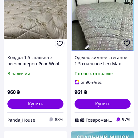
Ковдра 1.5 спальна з
Одеяло зимнее стеганое
овечої шерсті Poor Wool
1.5 спальное Leri Max
микрофибра холлофайбер
В наличии
Готово к отправке
145х210 см теплое легкое
серое премиум
96
от
₴
/мес
960
₴
961
₴
Купить
Купить
88%
97%
Panda_House
🛍️ 🛍️ Товаромания 🛍️ 🛍️