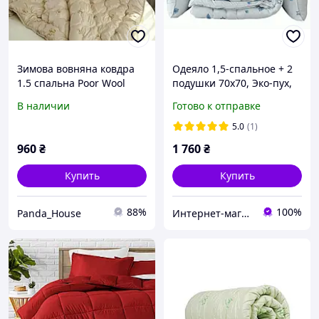
Зимова вовняна ковдра
Одеяло 1,5-спальное + 2
1.5 спальна Poor Wool
подушки 70х70, Эко-пух,
теплое, гипоаллергенное
В наличии
Готово к отправке
ТМ TAG "Eco-Перо"
5.0
(1)
960
₴
1 760
₴
Купить
Купить
88%
100%
Panda_House
Интернет-магазин "ДОЛЯ Текстиль"