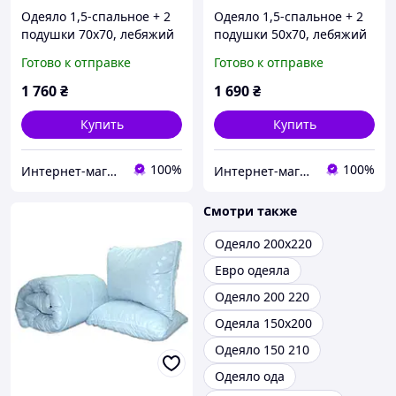
Одеяло 1,5-спальное + 2
Одеяло 1,5-спальное + 2
подушки 70х70, лебяжий
подушки 50х70, лебяжий
пух, теплое,
пух, теплое,
Готово к отправке
Готово к отправке
гипоаллергенное ТМ TAG
гипоаллергенное ТМ TAG
"Бежевое"
"Бежевое"
1 760
₴
1 690
₴
Купить
Купить
100%
100%
Интернет-магазин "ДОЛЯ Текстиль"
Интернет-магазин "ДОЛЯ Текстиль"
Смотри также
Одеяло 200х220
Евро одеяла
Одеяло 200 220
Одеяла 150х200
Одеяло 150 210
Одеяло ода