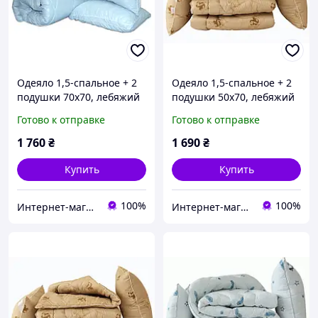
Одеяло 1,5-спальное + 2
Одеяло 1,5-спальное + 2
подушки 70х70, лебяжий
подушки 50х70, лебяжий
пух, теплое,
пух, теплое,
Готово к отправке
Готово к отправке
гипоаллергенное ТМ TAG
гипоаллергенное ТМ TAG
"Голубое"
Camel
1 760
₴
1 690
₴
Купить
Купить
100%
100%
Интернет-магазин "ДОЛЯ Текстиль"
Интернет-магазин "ДОЛЯ Текстиль"