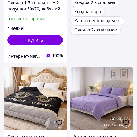
Ковдра 2 х спальна
Одеяло 1,5-спальное + 2
подушки 50х70, лебяжий
Ковдра евро
пух, теплое,
Готово к отправке
Качественное одеяло
гипоаллергенное ТМ TAG
"Голубое"
1 690
₴
Одеяло 2х спальное
Купить
100%
Интернет-магазин "ДОЛЯ Текстиль"
Одеяло открытое в
Зимнее полуторное