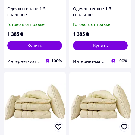
Одеяло теплое 1.5-
Одеяло теплое 1.5-
спальное
спальное
гипоаллергенное ТМ TAG
гипоаллергенное ТМ TAG
Готово к отправке
Готово к отправке
Эко-пух "Eco-venzel"
Эко-пух "Eco-Перо"
1 385
₴
1 385
₴
Купить
Купить
100%
100%
Интернет-магазин "ДОЛЯ Текстиль"
Интернет-магазин "ДОЛЯ Текстиль"