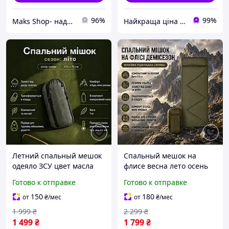
96%
99%
Maks Shop- надежный и перспективный интернет магазин сумок и аксессуаров
Найкраща ціна ❤️
Летний спальный мешок
Спальный мешок на
одеяло ЗСУ цвет масла
флисе весна лето осень
215×75 см для кемпинга
215х75 см туристический
Готово к отправке
Готово к отправке
туризмный вес 1 кг до +5
спальник-одеяло легкий
°C
1.5 кг цвет олива
150
180
от
₴
/мес
от
₴
/мес
водостойкий
1 999
₴
2 299
₴
1 499
₴
1 799
₴