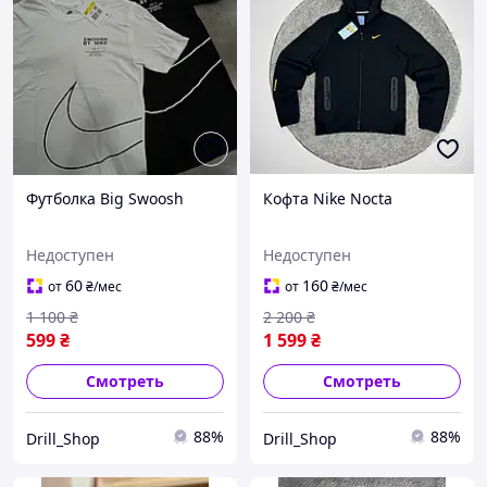
Футболка Big Swoosh
Кофта Nike Nocta
Недоступен
Недоступен
60
160
от
₴
/мес
от
₴
/мес
1 100
₴
2 200
₴
599
₴
1 599
₴
Смотреть
Смотреть
88%
88%
Drill_Shop
Drill_Shop