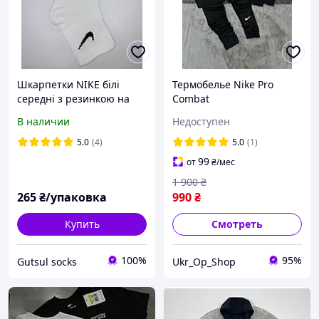
Шкарпетки NIKE білі
Термобелье Nike Pro
середні з резинкою на
Combat
стопі р36-40 12 пар
В наличии
Недоступен
5.0
(4)
5.0
(1)
99
от
₴
/мес
1 900
₴
265
₴/упаковка
990
₴
Купить
Смотреть
100%
95%
Gutsul socks
Ukr_Op_Shop