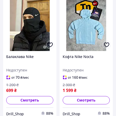
Балаклава Nike
Кофта Nike Nocta
Недоступен
Недоступен
70
160
от
₴
/мес
от
₴
/мес
1 200
₴
2 300
₴
699
₴
1 599
₴
Смотреть
Смотреть
88%
88%
Drill_Shop
Drill_Shop