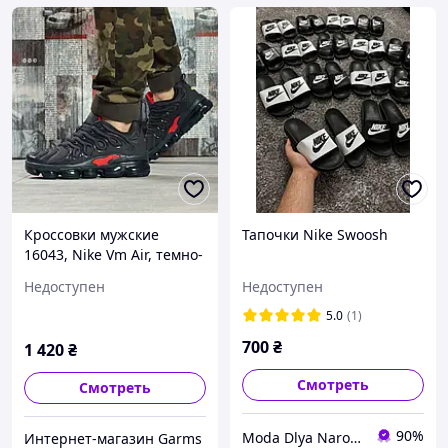
Кроссовки мужские
Тапочки Nike Swoosh
16043, Nike Vm Air, темно-
синие, < 41 43 45 > р. 41-
Недоступен
Недоступен
26,0см.
5.0
(1)
700
₴
1 420
₴
Смотреть
Смотреть
90%
Moda Dlya Naroda
Интернет-магазин Garms