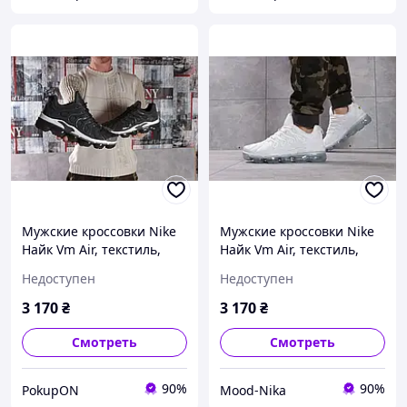
Мужские кроссовки Nike
Мужские кроссовки Nike
Найк Vm Air, текстиль,
Найк Vm Air, текстиль,
пена, тёмно-серые 44
пена, белые 44
Недоступен
Недоступен
3 170
₴
3 170
₴
Смотреть
Смотреть
90%
90%
PokupON
Mood-Nika