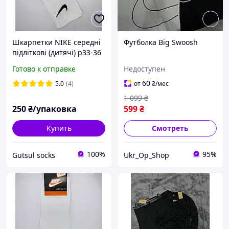
Шкарпетки NIKE середні
Футболка Big Swoosh
підліткові (дитячі) р33-36
12 пар
Готово к отправке
Недоступен
60
5.0
(4)
от
₴
/мес
1 099
₴
250
₴/упаковка
599
₴
Купить
Смотреть
100%
95%
Gutsul socks
Ukr_Op_Shop