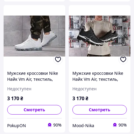
Мужские кроссовки Nike
Мужские кроссовки Nike
Найк Vm Air, текстиль,
Найк Vm Air, текстиль,
пена, белые 44
пена, тёмно-серые 44
Недоступен
Недоступен
3 170
₴
3 170
₴
Смотреть
Смотреть
90%
90%
PokupON
Mood-Nika