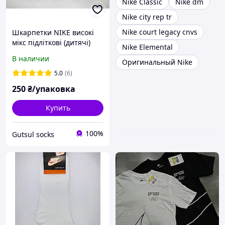
Nike Classic
Nike dm
Nike city rep tr
Nike court legacy cnvs
Шкарпетки NIKE високі
мікс підліткові (дитячі)
Nike Elemental
р33-36 12 пар
В наличии
Оригинальный Nike
5.0
(6)
250
₴/упаковка
Купить
100%
Gutsul socks