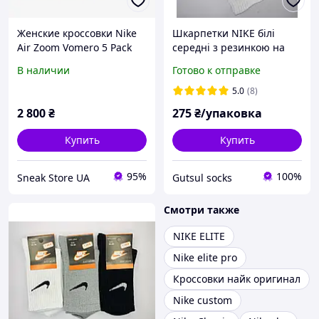
Женские кроссовки Nike
Шкарпетки NIKE білі
Air Zoom Vomero 5 Pack
середні з резинкою на
Ocean Bliss
стопі р 41-44 12 пар
В наличии
Готово к отправке
5.0
(8)
2 800
₴
275
₴/упаковка
Купить
Купить
95%
100%
Sneak Store UA
Gutsul socks
Смотри также
NIKE ELITE
Nike elite pro
Кроссовки найк оригинал
Nike custom