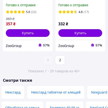
для защиты собак L (10-25
для собак (3.6-7.5) 1
Готово к отправке
Готово к отправке
кг) 1 таблетка
таблетка
5.0
(22)
4.8
(17)
369
₴
357
₴
332
₴
Купить
Купить
97%
97%
ZooGroup
ZooGroup
1
2
Показано 1 - 29 товаров из 40+
Смотри также
Нексгард
Нексгард таблетки от клещей
Nexguard 
Обработка от клеща
Бравекто 40-56 кг
NexGard C