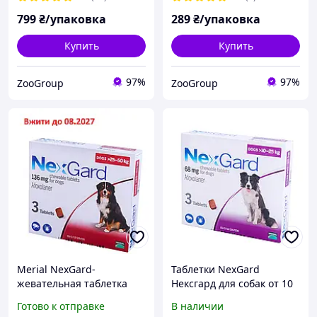
799
₴/упаковка
289
₴/упаковка
Купить
Купить
97%
97%
ZooGroup
ZooGroup
Merial NexGard-
Таблетки NexGard
жевательная таблетка
Нексгард для собак от 10
для защиты собак XL (25-
до 25 кг от блох и клещей,
Готово к отправке
В наличии
50 кг) 1 таблетка
3 шт.