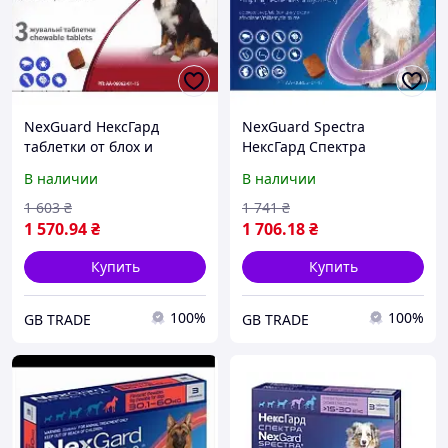
NexGuard НексГард
NexGuard Spectra
таблетки от блох и
НексГард Спектра
клещей для собак XL (25-
таблетки против
В наличии
В наличии
50 кг) упаковка 3 таб
паразитов для собак L
(15-30 кг) упаковка 3 таб
1 603
₴
1 741
₴
1 570
.94
₴
1 706
.18
₴
Купить
Купить
100%
100%
GB TRADE
GB TRADE