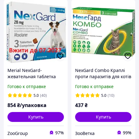
Merial NexGard-
NexGard Combo Краплі
жевательная таблетка
проти паразитів для котів
для защиты собак M (4-10
2.5-7.5 кг (1 піпетка)
Готово к отправке
Готово к отправке
кг) 3 таблетки
5.0
(40)
5.0
(10)
854
₴/упаковка
437
₴
Купить
Купить
97%
99%
ZooGroup
ЗооВетка