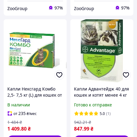
97%
97%
ZooGroup
ZooGroup
Капли Нексгард Комбо
Капли Адвантейдж 40 для
2,5- 7,5 кг (L) для кошек от
кошек и котят менее 4 кг
блох, клещей, гельминтов
от блох (4 пипетки) Bayer
В наличии
Готово к отправке
NexGard Combo
Advantage
235
от
₴
/мес
5.0
(1)
1 484
₴
942
.21
₴
1 409
.80
₴
847
.99
₴