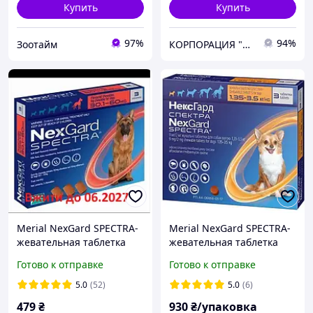
Купить
Купить
97%
94%
Зоотайм
КОРПОРАЦИЯ "МЕДИСАН"
Merial NexGard SPECTRA-
Merial NexGard SPECTRA-
жевательная таблетка
жевательная таблетка
для собак (30.1-60 кг ) 1
для собак S (1.3-3.5 кг) 3
Готово к отправке
Готово к отправке
таблетка
таблетки
5.0
(52)
5.0
(6)
479
₴
930
₴/упаковка