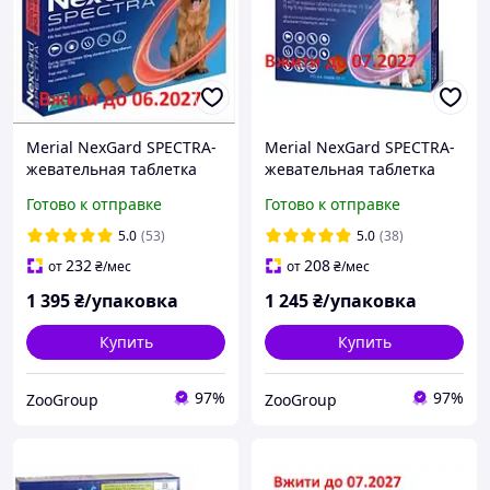
Merial NexGard SPECTRA-
Merial NexGard SPECTRA-
жевательная таблетка
жевательная таблетка
для собак (30.1-60 кг ) 3
для собак (15.1-30 кг ) 3
Готово к отправке
Готово к отправке
таблетки
таблетки
5.0
(53)
5.0
(38)
232
208
от
₴
/мес
от
₴
/мес
1 395
₴/упаковка
1 245
₴/упаковка
Купить
Купить
97%
97%
ZooGroup
ZooGroup