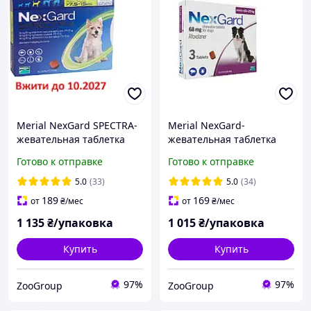
Merial NexGard SPECTRA-
Merial NexGard-
жевательная таблетка
жевательная таблетка
для собак (7.5 - 15кг ) 3
для защиты собак L (10-25
Готово к отправке
Готово к отправке
таблетки
кг) 3 таблетки
5.0
(33)
5.0
(34)
189
169
от
₴
/мес
от
₴
/мес
1 135
₴/упаковка
1 015
₴/упаковка
Купить
Купить
97%
97%
ZooGroup
ZooGroup