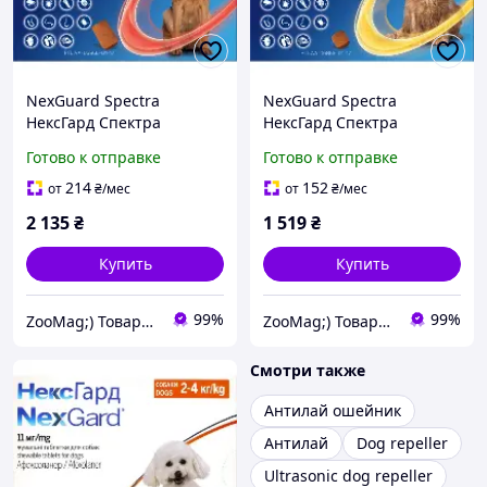
NexGuard Spectra
NexGuard Spectra
НексГард Спектра
НексГард Спектра
таблетки против
таблетки против
Готово к отправке
Готово к отправке
паразитов для собак XL
паразитов для собак S
(30-60 кг) упаковка 3 таб
(3.5-7.5 кг) упаковка 3 таб
214
152
от
₴
/мес
от
₴
/мес
2 135
₴
1 519
₴
Купить
Купить
99%
99%
ZooMag;) Товары для животных
ZooMag;) Товары для животных
Смотри также
Антилай ошейник
Антилай
Dog repeller
Ultrasonic dog repeller