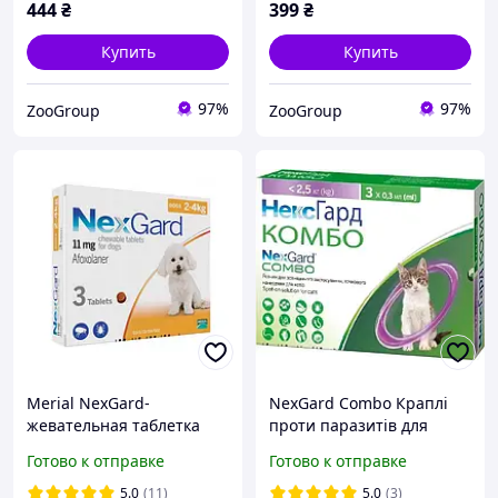
444
₴
399
₴
Купить
Купить
97%
97%
ZooGroup
ZooGroup
Merial NexGard-
NexGard Combo Краплі
жевательная таблетка
проти паразитів для
для защиты собак S (2-4
кошенят до 2.5 кг (1
Готово к отправке
Готово к отправке
кг) 3 таблетки
піпетка)
5.0
(11)
5.0
(3)