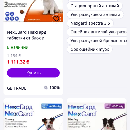
Стационарный антилай
Ультразвуковой антилай
Nexgard spectra 3.5
Ошейник антилай ультразву
NexGuard НексГард
таблетки от блох и
Ультразвуковой брелок от со
клещей для собак S (2-4
В наличии
Gps ошейник myox
кг) упаковка 3 таб
1 134
₴
1 111
.32
₴
Купить
100%
GB TRADE