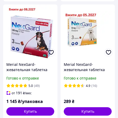
Merial NexGard-
Merial NexGard-
жевательная таблетка
жевательная таблетка
для защиты собак XL (25-
для защиты собак S (2-4
Готово к отправке
Готово к отправке
50 кг) 3 таблеткит
кг) 1 таблетки
5.0
(49)
4.9
(16)
191
от
₴
/мес
1 145
₴/упаковка
289
₴
Купить
Купить