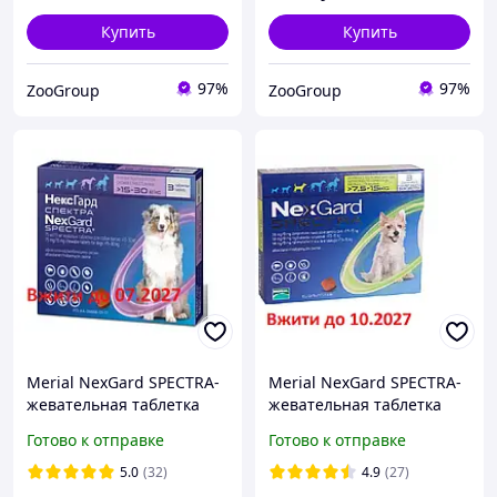
Купить
Купить
97%
97%
ZooGroup
ZooGroup
Merial NexGard SPECTRA-
Merial NexGard SPECTRA-
жевательная таблетка
жевательная таблетка
для собак (15.1-30 кг ) 1
для собак (7.6 - 15кг ) 1
Готово к отправке
Готово к отправке
таблетка
таблетка
5.0
(32)
4.9
(27)