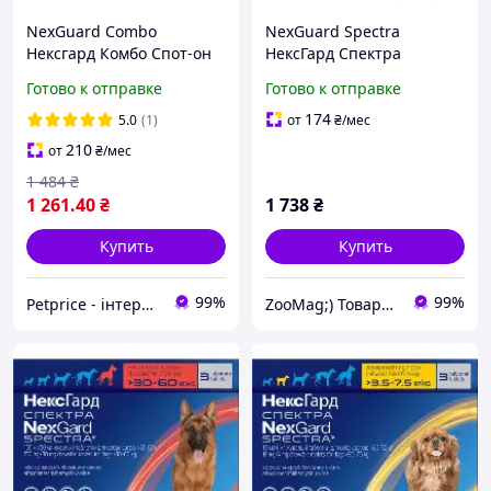
NexGuard Combo
NexGuard Spectra
Нексгард Комбо Спот-он
НексГард Спектра
капли для котов 2,5- 7,5кг,
таблетки против
Готово к отправке
Готово к отправке
упаковка 3 пипетки
паразитов для собак M
(7.5-15 кг) упаковка 3 таб
174
5.0
(1)
от
₴
/мес
210
от
₴
/мес
1 484
₴
1 261
.40
₴
1 738
₴
Купить
Купить
99%
99%
Petprice - інтернет-магазин зоотоваров
ZooMag;) Товары для животных