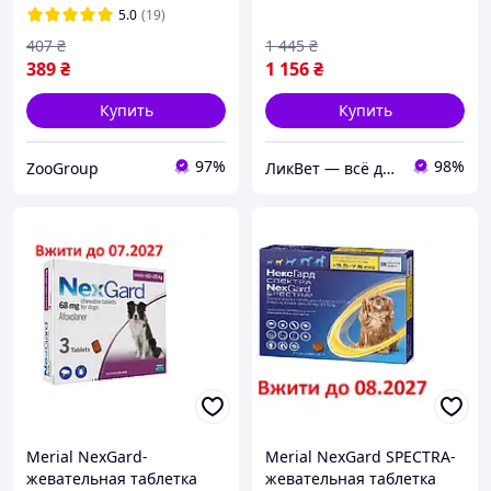
5.0
(19)
407
₴
1 445
₴
389
₴
1 156
₴
Купить
Купить
97%
98%
ZooGroup
ЛикВет — всё для здоровья вашего питомца
Merial NexGard-
Merial NexGard SPECTRA-
жевательная таблетка
жевательная таблетка