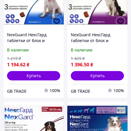
NexGuard НексГард
NexGuard НексГард
таблетки от блох и
таблетки от блох и
клещей для собак M (4-10
клещей для собак L (10-25
В наличии
В наличии
кг) упаковка 3 таб
кг) упаковка 3 таб
1 219
₴
1 425
₴
1 194
.62
₴
1 396
.50
₴
Купить
Купить
100%
100%
GB TRADE
GB TRADE