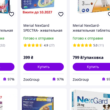
Merial NexGard
Merial NexGard-
тельная
SPECTRA- жевательная
жевательная таблетк
обак
таблетка для собак (7.6
для защиты собак S (2
вке
Готово к отправке
Готово к отправке
таблетка
- 15кг ) 1 таблетка
4 кг) 3 таблетки
(32)
4.9
(27)
5.0
(11)
399
₴
799
₴/упаковка
ь
Купить
Купить
97%
97%
9
ZooGroup
ZooGroup