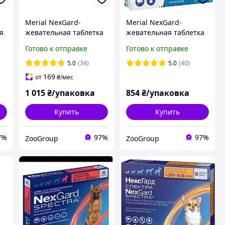
Merial NexGard-
Merial NexGard-
я
жевательная таблетка
жевательная таблетка
.5
для защиты собак L (10-
для защиты собак M (4-
Готово к отправке
Готово к отправке
25 кг) 3 таблетки
10 кг) 3 таблетки
5.0
(34)
5.0
(40)
169
от
₴
/мес
1 015
₴/упаковка
854
₴/упаковка
Купить
Купить
7%
97%
97%
ZooGroup
ZooGroup