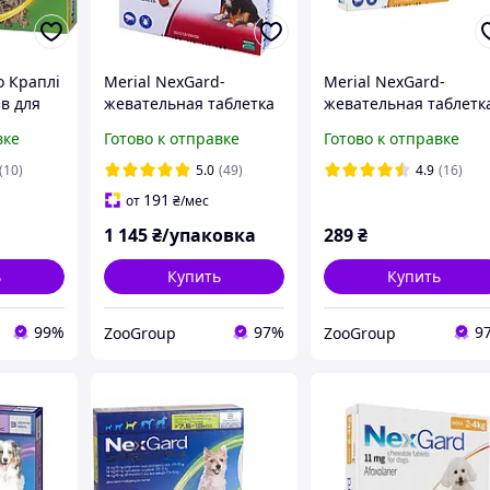
 Краплі
Merial NexGard-
Merial NexGard-
в для
жевательная таблетка
жевательная таблетк
(1
для защиты собак XL
для защиты собак S (2
вке
Готово к отправке
Готово к отправке
(25-50 кг) 3 таблеткит
4 кг) 1 таблетки
(10)
5.0
(49)
4.9
(16)
191
от
₴
/мес
1 145
₴/упаковка
289
₴
ь
Купить
Купить
99%
97%
9
ZooGroup
ZooGroup