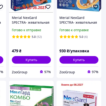
Merial NexGard
Merial NexGard
а
SPECTRA- жевательная
SPECTRA- жевательная
-
таблетка для собак
таблетка для собак S
Готово к отправке
Готово к отправке
(30.1-60 кг ) 1 таблетка
(1.3-3.5 кг) 3 таблетки
5.0
(52)
5.0
(6)
479
₴
930
₴/упаковка
Купить
Купить
7%
97%
97%
ZooGroup
ZooGroup