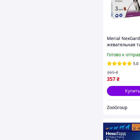
Merial NexGard
жевательная т
для защиты соб
Готово к отпра
25 кг) 1 таблет
5.0
369
₴
357
₴
Купит
ZooGroup