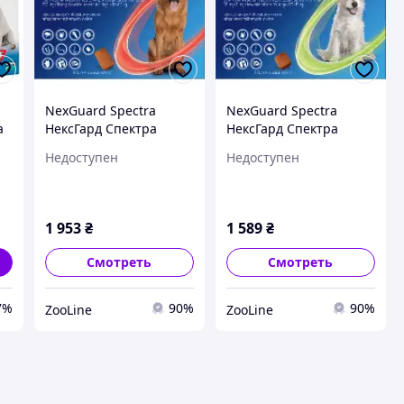
NexGuard Spectra
NexGuard Spectra
а
НексГард Спектра
НексГард Спектра
4-
таблетки против
таблетки против
Недоступен
Недоступен
паразитов для собак XL
паразитов для собак M
(30-60 кг) упаковка 3
(7.5-15 кг) упаковка 3
таб
таб
1 953
₴
1 589
₴
Смотреть
Смотреть
7%
90%
90%
ZooLine
ZooLine