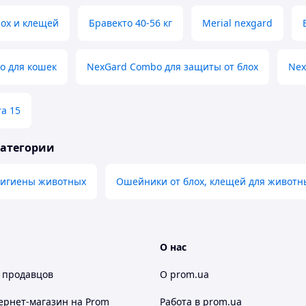
лох и клещей
Бравекто 40-56 кг
Merial nexgard
o для кошек
NexGard Combo для защиты от блох
Nex
ra 15
категории
 гигиены животных
Ошейники от блох, клещей для животн
О нас
 продавцов
О prom.ua
ернет-магазин
на Prom
Работа в prom.ua