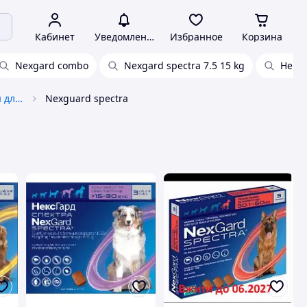
Кабинет
Уведомления
Избранное
Корзина
Nexgard combo
Nexgard spectra 7.5 15 kg
Нексг
Антипаразитарные препараты для животных
Nexguard spectra