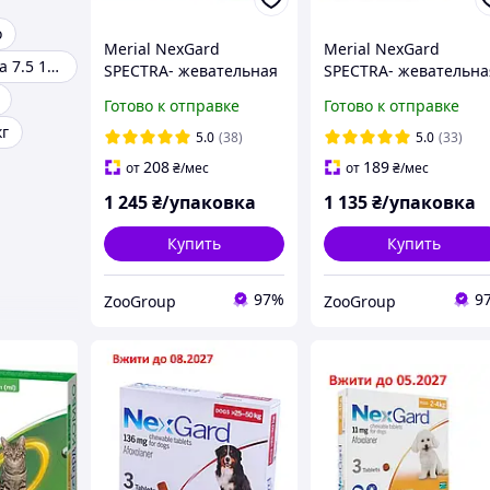
o
Merial NexGard
Merial NexGard
Nexgard spectra 7.5 15 kg
SPECTRA- жевательная
SPECTRA- жевательна
таблетка для собак
таблетка для собак (7
Готово к отправке
Готово к отправке
(15.1-30 кг ) 3 таблетки
- 15кг ) 3 таблетки
кг
5.0
(38)
5.0
(33)
208
189
от
₴
/мес
от
₴
/мес
1 245
₴/упаковка
1 135
₴/упаковка
Купить
Купить
97%
9
ZooGroup
ZooGroup