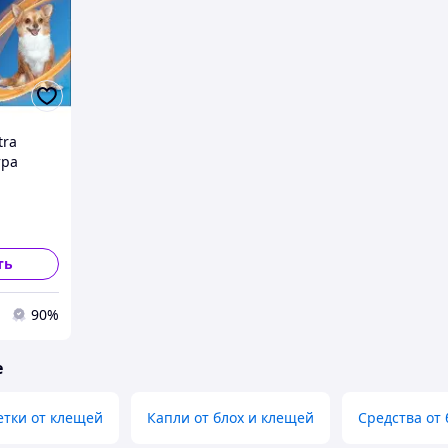
tra
тра
ив
собак XS
вка 3 таб
ть
90%
е
етки от клещей
Капли от блох и клещей
Средства от