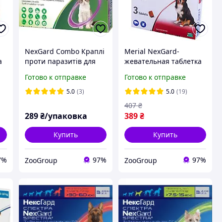
NexGard Combo Краплі
Merial NexGard-
а
проти паразитів для
жевательная таблетка
-
кошенят до 2.5 кг (1
для защиты собак XL
Готово к отправке
Готово к отправке
піпетка)
(25-50 кг) 1 таблетка
5.0
(3)
5.0
(19)
407
₴
289
₴/упаковка
389
₴
Купить
Купить
7%
97%
97%
ZooGroup
ZooGroup