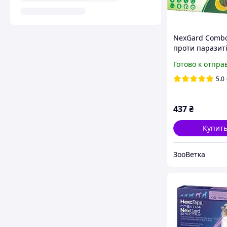
NexGard Combo
проти паразиті
котів 2.5-7.5 кг 
Готово к отпра
піпетка)
5.0
437
₴
Купит
ЗооВетка