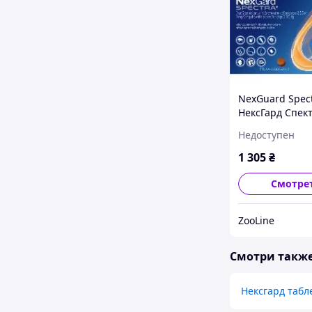
NexGuard Spec
НексГард Спек
таблетки прот
Недоступен
паразитов для 
(2-3.5 кг) упако
1 305
₴
Смотре
ZooLine
Смотри такж
Нексгард табл