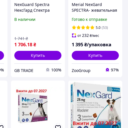
NexGuard Spectra
Merial NexGard
НексГард Спектра
SPECTRA- жевательная
таблетки против
таблетка для собак
В наличии
Готово к отправке
S
паразитов для собак L
(30.1-60 кг ) 3 таблетки
(15-30 кг) упаковка 3
5.0
(53)
таб
232
от
₴
/мес
1 741
₴
1 706
.18
₴
1 395
₴/упаковка
Купить
Купить
9%
100%
97%
GB TRADE
ZooGroup