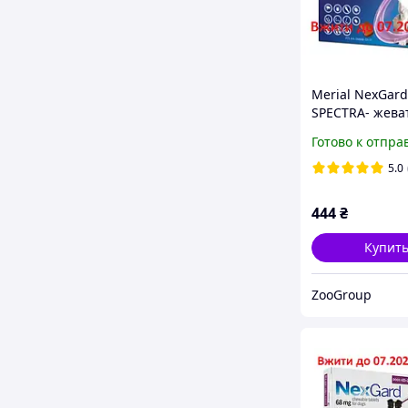
Merial NexGard
SPECTRA- жева
таблетка для с
Готово к отпра
(15.1-30 кг ) 1 
5.0
444
₴
Купит
ZooGroup