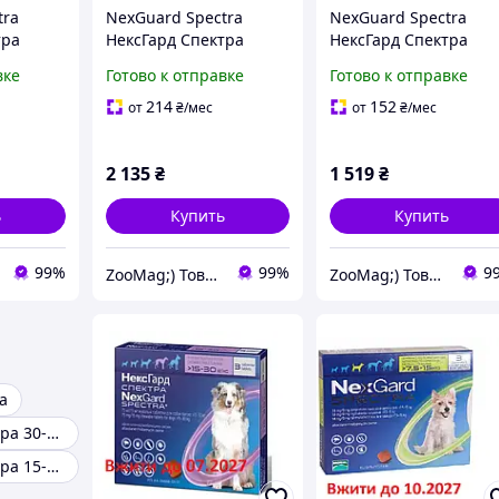
tra
NexGuard Spectra
NexGuard Spectra
тра
НексГард Спектра
НексГард Спектра
ив
таблетки против
таблетки против
вке
Готово к отправке
Готово к отправке
 собак M
паразитов для собак XL
паразитов для собак 
овка 3
(30-60 кг) упаковка 3
(3.5-7.5 кг) упаковка 3
214
152
от
₴
/мес
от
₴
/мес
таб
таб
2 135
₴
1 519
₴
ь
Купить
Купить
99%
99%
9
ZooMag;) Товары для животных
ZooMag;) Товары для животных
a
Нексгард спектра 30-60 кг
Нексгард спектра 15-30 кг