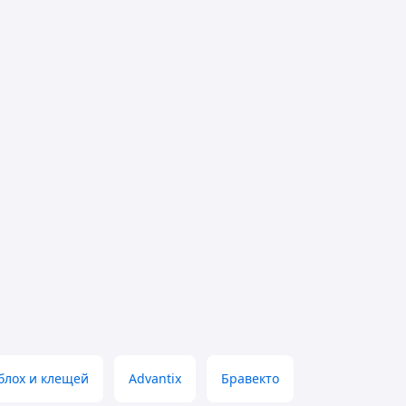
 блох и клещей
Advantix
Бравекто