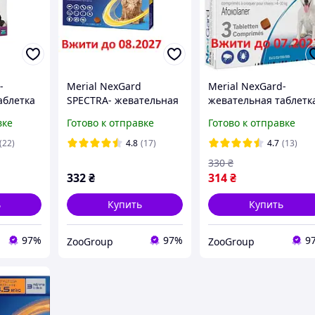
-
Merial NexGard
Merial NexGard-
аблетка
SPECTRA- жевательная
жевательная таблетк
ак L (10-
таблетка для собак (3.6-
для защиты собак M (
вке
Готово к отправке
Готово к отправке
ка
7.5) 1 таблетка
10 кг) 1 таблетка
(22)
4.8
(17)
4.7
(13)
330
₴
332
₴
314
₴
ь
Купить
Купить
97%
97%
9
ZooGroup
ZooGroup