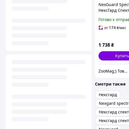
NexGuard Spec
НексГард Спек
таблетки прот
Готово к отпра
паразитов для
(7.5-15 кг) упак
174
от
₴
/мес
таб
1 738
₴
Купит
ZooMag;) Товары для животных
Смотри также
Нексгард
Nexgard spectr