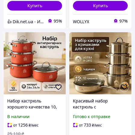
Купить
Купить
95%
97%
👍 Dik.net.ua - Интернет магазин
WOLLYX
Набор кастрюль
Красивый набор
хорошего качевства 10,
кастрюль с
Фирменные наборы
антипригарным
В наличии
Готово к отправке
кастрюль, Кастрюля из
покрытием, Хорошие
нержавеющей стали YX-
кастрюли, Набор
1256
733
от
₴
/мес
от
₴
/мес
10
кастрюль для
25 110
₴