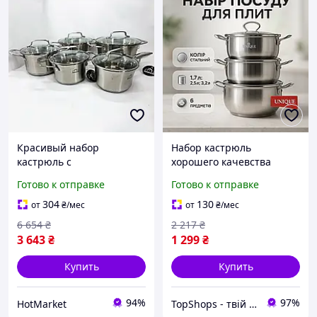
Красивый набор
Набор кастрюль
кастрюль с
хорошего качевства
антипригарным
UNIQUE, Набор кастрюль
Готово к отправке
Готово к отправке
покрытием 10 предметов
с антипригарным дном
ASTRA A-2310, Кастрюля
Сборный KJ-50
304
130
от
₴
/мес
от
₴
/мес
CT-437 высшего качества
6 654
₴
2 217
₴
3 643
₴
1 299
₴
Купить
Купить
94%
97%
HotMarket
TopShops - твій інтернет магазин