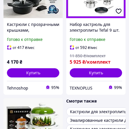
Кастрюли с прозрачными
Набор кастрюль для
крышками,
электроплиты Tefal 9 шт.
Качественный набор
Набор практичных
Готово к отправке
Готово к отправке
кастрюль, Набор
кастрюль Кастрюли с
кастрюль с комплектом
крышками Набор посуды
417
592
от
₴
/мес
от
₴
/мес
крышек BX-40
в подарок
11 850
₴/комплект
4 170
₴
5 925
₴/комплект
Купить
Купить
95%
99%
Tehnoshop
TEXNOPLUS
Смотри также
Кастрюли для электроплиты
Эмалированные кастрюли дл
Кастрюли для электрической