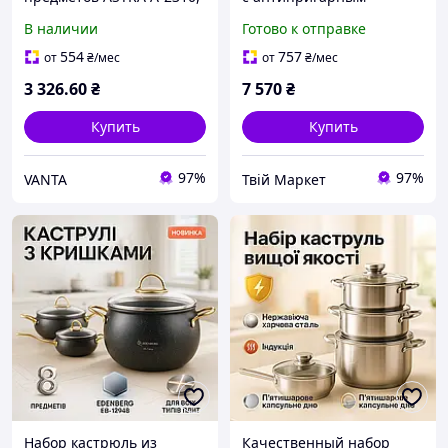
набор кастрюль для
покрытием, Набор
В наличии
Готово к отправке
электроплиты, набор
антипригарных кастрюль
кастрюль
с крышкой WF-78
554
757
от
₴
/мес
от
₴
/мес
3 326
.60
₴
7 570
₴
Купить
Купить
97%
97%
VANTA
Твій Маркет
Набор кастрюль из
Качественный набор