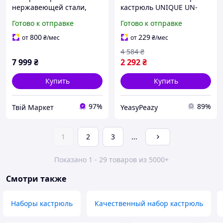
нержавеющей стали,
кастрюль UNIQUE UN-
Набор посуды для
5036 12 шт, Набор
Готово к отправке
Готово к отправке
электрических плит
кастрюль с прочным
высоких кастрюль EB-94
антипригарным
800
229
от
₴
/мес
от
₴
/мес
покрытием FL-42
4 584
₴
7 999
₴
2 292
₴
Купить
Купить
97%
89%
Твій Маркет
YeasyPeazy
1
2
3
...
Показано 1 - 29 товаров из 5000+
Смотри также
Наборы кастрюль
Качественный набор кастрюль