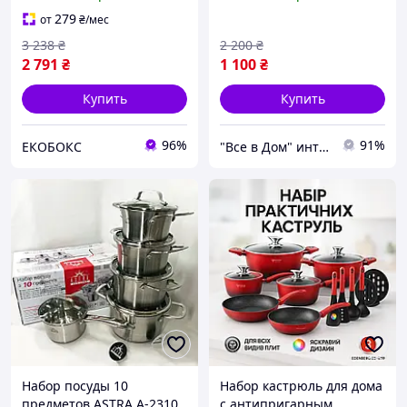
инновационным
Набор кастрюль для
антипригарным
приготовления с
279
от
₴
/мес
покрытием BR-45
крышками ON-48
3 238
₴
2 200
₴
2 791
₴
1 100
₴
Купить
Купить
96%
91%
ЕКОБОКС
"Все в Дом" интернет-магазин
Набор посуды 10
Набор кастрюль для дома
предметов ASTRA A-2310,
с антипригарным