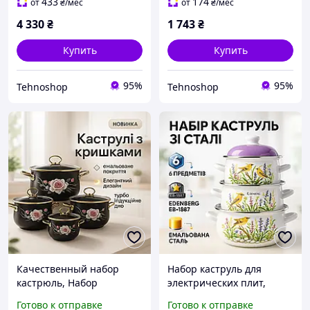
качественных с
электроплиты QR-85
433
174
от
₴
/мес
от
₴
/мес
крышками OL-44
4 330
₴
1 743
₴
Купить
Купить
95%
95%
Tehnoshop
Tehnoshop
Качественный набор
Набор каструль для
кастрюль, Набор
электрических плит,
кастрюль с
Комплект кастрюль,
Готово к отправке
Готово к отправке