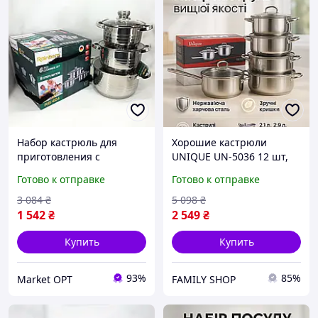
Набор кастрюль для
Хорошие кастрюли
приготовления с
UNIQUE UN-5036 12 шт,
крышками Rainberg RB-
Набор каструль для
Готово к отправке
Готово к отправке
604 6 предметов,
электрических плит,
Комплект кастрюль KC-42
Набор кастрюль премиум
3 084
₴
5 098
₴
LW-67
1 542
₴
2 549
₴
Купить
Купить
93%
85%
Market OPT
FAMILY SHOP