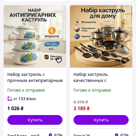
Набор кастрюль с
Набор кастрюль
прочным антипригарным
качественных с
покрытием, Хорошие
крышками, Набор посуды
Готово к отправке
Готово к отправке
кастрюли, Набор
для любых плит кастрюль
качественных каструль
высшего качества PW-36
103
от
₴
/мес
6 378
₴
PI-69
1 026
₴
3 189
₴
Купить
Купить
97%
97%
TopShops - твій інтернет магазин
Ronin26