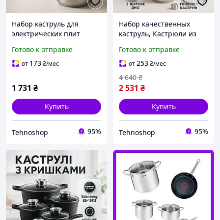
Набор каструль для
Набор качественных
электрических плит
каструль, Кастрюли из
Unique, Набор больших
нержавейки, Набор
Готово к отправке
Готово к отправке
кастрюль кастрюль
высоких кастрюль
премиум DX-44
кастрюль сталь MN-76
173
253
от
₴
/мес
от
₴
/мес
4 640
₴
1 731
₴
2 531
₴
Купить
Купить
95%
95%
Tehnoshop
Tehnoshop