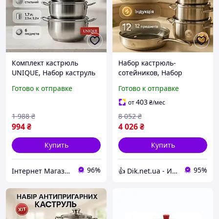
Комплект кастрюль
Набор кастрюль-
UNIQUE, Набор каструль
сотейников, Набор
для электрических плит,
каструль с
Готово к отправке
Готово к отправке
Набор практичных
антипригарным
кастрюль HK-34
покрытием кастрюль
403
от
₴
/мес
премиум XO-62
1 988
₴
8 052
₴
994
₴
4 026
₴
Купить
Купить
96%
95%
Інтернет Магазин "Tano"
👍 Dik.net.ua - Интернет магазин