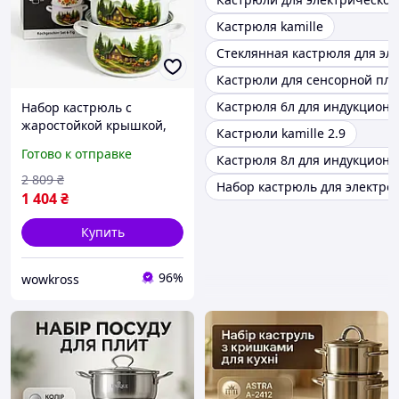
Кастрюля kamille
Стеклянная кастрюля для эл
Кастрюли для сенсорной пл
Кастрюля 6л для индукцион
Набор кастрюль с
жаростойкой крышкой,
Кастрюли kamille 2.9
Набор кастрюль с
Готово к отправке
Кастрюля 8л для индукцион
прочным антипригарным
покрытием VB-12
2 809
₴
Набор кастрюль для электро
1 404
₴
Купить
96%
wowkross