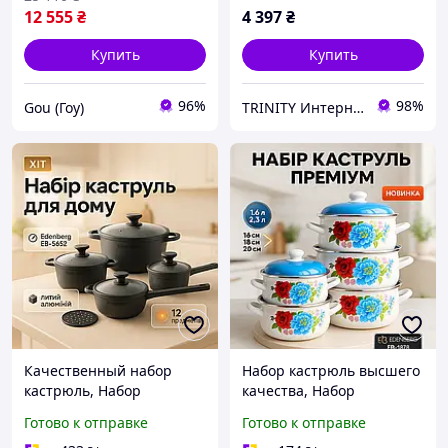
электроплиты FW-90
12 555
₴
4 397
₴
Купить
Купить
96%
98%
Gou (Гоу)
TRINITY Интернет-магазин www.trinitys.com.ua
Качественный набор
Набор кастрюль высшего
кастрюль, Набор
качества, Набор
кастрюль для
качественных каструль
Готово к отправке
Готово к отправке
электроплиты
кастрюль для