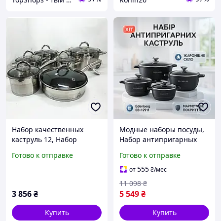
Набор качественных
Модные наборы посуды,
каструль 12, Набор
Набор антипригарных
кастрюль хорошего
кастрюль с крышкой,
Готово к отправке
Готово к отправке
качевства, Кастрюли с
Набор кастрюль с
прозрачными крышками
антипригарным дном AF-
555
от
₴
/мес
EL-55
70
11 098
₴
3 856
₴
5 549
₴
Купить
Купить