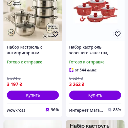
Набор кастрюль с
Набор кастрюль
антипригарным
хорошего качества,
внутренним покрытием
Набор посуды кастрюли
Готово к отправке
Готово к отправке
UNIQUE, Набор кастрюль
сковорода, Набор
с крышками для кухни XE-
кастрюль для
544
от
₴
/мес
70
электроплиты, Набор
6 394
₴
6 524
₴
посуды большой, MTS
3 197
₴
3 262
₴
Купить
Купить
96%
88%
wowkross
Интернет Магазин "StepShop"