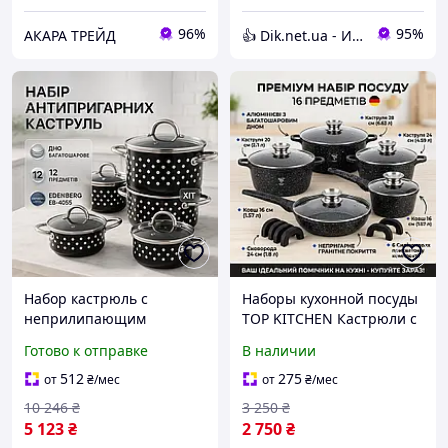
96%
95%
АКАРА ТРЕЙД
👍 Dik.net.ua - Интернет магазин
Набор кастрюль с
Наборы кухонной посуды
неприлипающим
TOP KITCHEN Кастрюли с
покрытием, Хороший
крышками 16 предметов
Готово к отправке
В наличии
набор кастрюль ,
Набор кастрюль для
Кастрюли с прозрачными
электроплиты
512
275
от
₴
/мес
от
₴
/мес
крышками NZ-53
антипригарное покрытие
10 246
₴
3 250
₴
5 123
₴
2 750
₴