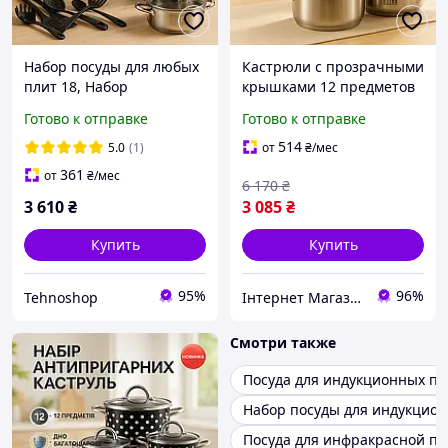
Набор посуды для любых
Кастрюли с прозрачными
плит 18, Набор
крышками 12 предметов
антипригарных кастрюль
ASTRA A-2412, Набор
Готово к отправке
Готово к отправке
с крышкой, Кастрюли с
кастрюль с
крышками XW-19
антипригарным дном UE-
514
5.0
(1)
от
₴
/мес
87
361
от
₴
/мес
6 170
₴
3 610
₴
3 085
₴
Купить
Купить
95%
96%
Tehnoshop
Інтернет Магазин "Tano"
Смотри также
Посуда для индукционных пл
Набор посуды для индукцион
Посуда для инфракрасной п