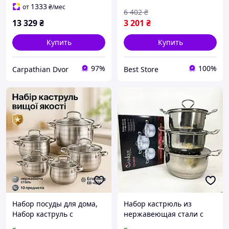
для газовых,
крышками посуды
1333
от
₴
/мес
6 402
₴
индукционных и
кастрюли QN-91
13 329
₴
3 201
₴
электрических плит,
черный
Купить
Купить
97%
100%
Carpathian Dvor
Best Store
Набор посуды для дома,
Набор кастрюль из
Набор каструль с
нержавеющая стали с
антипригарным
крышками UNIQUE UN-