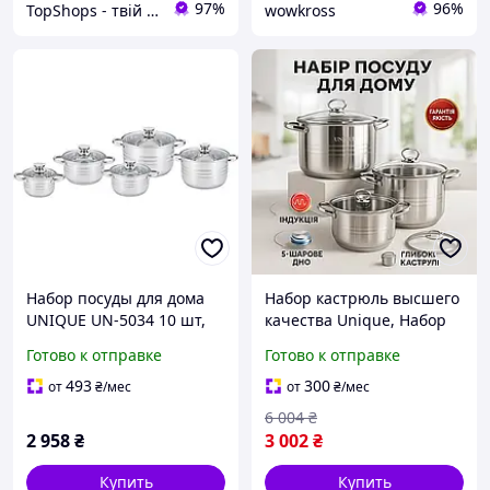
97%
96%
TopShops - твій інтернет магазин
wowkross
Набор посуды для дома
Набор кастрюль высшего
UNIQUE UN-5034 10 шт,
качества Unique, Набор
Набор больших кастрюль,
больших кастрюль
Готово к отправке
Готово к отправке
Кастрюли из нержавейки
качественных каструль
ND-14
IY-86
493
300
от
₴
/мес
от
₴
/мес
6 004
₴
2 958
₴
3 002
₴
Купить
Купить