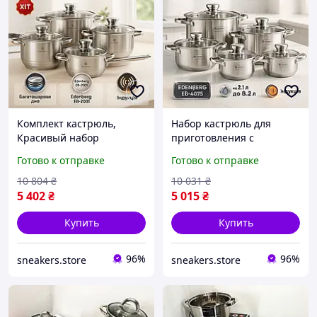
Комплект кастрюль,
Набор кастрюль для
Красивый набор
приготовления с
кастрюль с
крышками, Набор
Готово к отправке
Готово к отправке
антипригарным
кастрюль для плит,
покрытием, Кастрюли с
Кастрюли с прозрачными
10 804
₴
10 031
₴
крышками CK-68
крышками FN-59
5 402
₴
5 015
₴
Купить
Купить
96%
96%
sneakers.store
sneakers.store