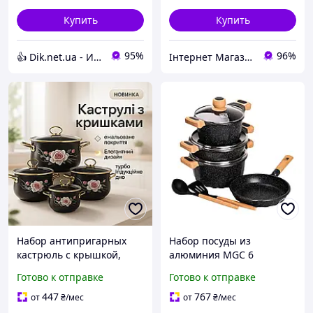
Купить
Купить
95%
96%
👍 Dik.net.ua - Интернет магазин
Інтернет Магазин "Tano"
Набор антипригарных
Набор посуды из
кастрюль с крышкой,
алюминия MGC 6
Красивый набор
предметов с
Готово к отправке
Готово к отправке
кастрюль с
антипригарным
антипригарным
покрытием для газовых
447
767
от
₴
/мес
от
₴
/мес
покрытием UH-63
индукционных