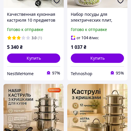
Качественная кухонная
Набор посуды для
кастрюля 10 предметов
электрических плит,
ASTRA A-2310, Кастрюля
Комплект металлических
Готово к отправке
Готово к отправке
WK-907 современный
кастрюль, Хорошие
дизайн BZN
кастрюли WM-12
104
3.0
(1)
от
₴
/мес
5 340
₴
1 037
₴
Купить
Купить
97%
95%
NestMeHome
Tehnoshop