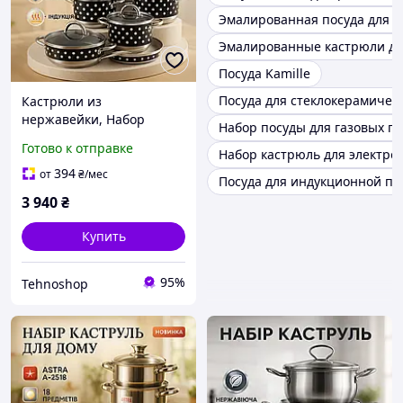
Эмалированная посуда для 
Эмалированные кастрюли дл
Посуда Kamille
Посуда для стеклокерамичес
Кастрюли из
нержавейки, Набор
Набор посуды для газовых п
посуды для
Готово к отправке
Набор кастрюль для электро
электрических плит,
Набор кастрюль с
394
от
₴
/мес
Посуда для индукционной пл
комплектом крышек WO-
3 940
₴
81
Купить
95%
Tehnoshop