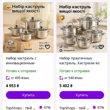
Набор кастрюль с
Набор практичных
инновационным
кастрюль, Кастрюли из
антипригарным
нержавейки, Набор
Готово к отправке
Готово к отправке
покрытием UNIQUE UN-
кастрюль сталь для плит
5034 10 шт, Сборный
IR-96
495
540
от
₴
/мес
от
₴
/мес
набор кастрюль MG-88
4 953
₴
5 402
₴
Купить
Купить
97%
97%
TopShops - твій інтернет магазин
TopShops - твій інтернет магазин