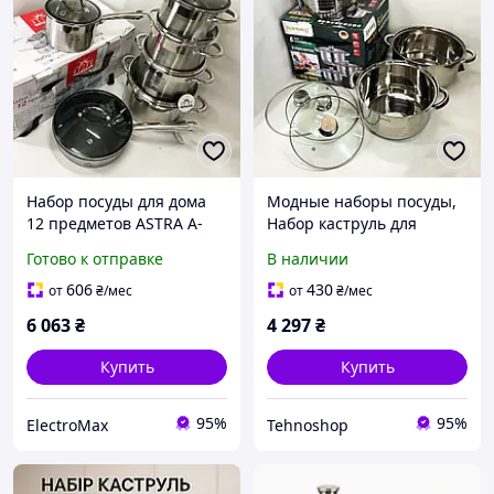
Набор посуды для дома
Модные наборы посуды,
12 предметов ASTRA A-
Набор каструль для
2412, Набор каструль с
электрических плит,
Готово к отправке
В наличии
антипригарным
Набор кастрюль из
покрытием ZT-61
нержавеющей стали RF-
606
430
от
₴
/мес
от
₴
/мес
47
6 063
₴
4 297
₴
Купить
Купить
95%
95%
ElectroMax
Tehnoshop