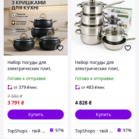
Набор посуды для
Набор посуды для
электрических плит,
электрических плит,
Фирменные наборы
Набор кастрюль
Готово к отправке
Готово к отправке
кастрюль, Набор больших
качественных с
кастрюль ZO-38
крышками кастрюль-
379
483
от
₴
/мес
от
₴
/мес
сотейников XH-73
7 582
₴
3 791
₴
4 828
₴
Купить
Купить
97%
97%
TopShops - твій інтернет магазин
TopShops - твій інтернет магазин