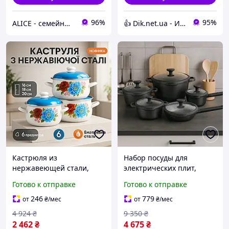
96%
95%
ALICE - семейный Интернет-магазин, товары для всей семьи
👍 Dik.net.ua - Интернет магазин
Кастрюля из
Набор посуды для
нержавеющей стали,
электрических плит,
Набор кастрюль для
Фирменные наборы
Готово к отправке
Готово к отправке
электронной плиты,
кастрюль, Набор
Кастрюли с крышками VT-
кастрюль с крышками
246
779
от
₴
/мес
от
₴
/мес
44
для кухни GF-64
4 924
₴
9 350
₴
2 462
₴
4 675
₴