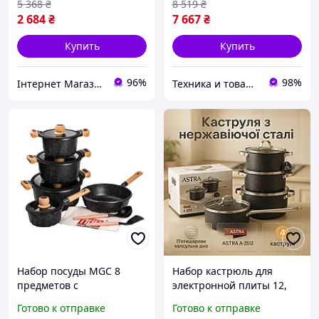
5 368
₴
8 519
₴
электрических плит
2 684
₴
7 667
₴
Черный
Купить
Купить
96%
98%
Інтернет Магазин "Tano"
Техника и товары для дома
Набор посуды MGC 8
Набор кастрюль для
предметов с
электронной плиты 12,
антипригарным
Набор кастрюль
Готово к отправке
Готово к отправке
мраморным покрытием
качественных с