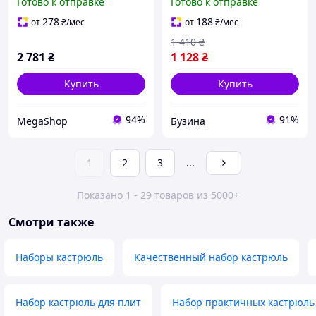
Готово к отправке
Готово к отправке
покрытием посуды
5074, набор посуды для
кастрюли YV-62
электрических плит
278
188
от
₴
/мес
от
₴
/мес
buzyna
1 410
₴
2 781
₴
1 128
₴
Купить
Купить
94%
91%
MegaShop
Бузина
1
2
3
...
Показано 1 - 29 товаров из 5000+
Смотри также
Наборы кастрюль
Качественный набор кастрюль
Набор кастрюль для плит
Набор практичных кастрюль