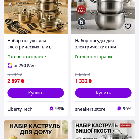
Набор посуды для
Набор посуды для
электрических плит,
электрических плит
Кастрюли с прозрачными
UNIQUE, Набор каструль
Готово к отправке
Готово к отправке
крышками, Кастрюли из
для электрических плит
нержавейки NQ-53
OZ-43
290
от
₴
/мес
5 794
₴
2 665
₴
2 897
₴
1 332
₴
Купить
Купить
98%
96%
Liberty Tech
sneakers.store