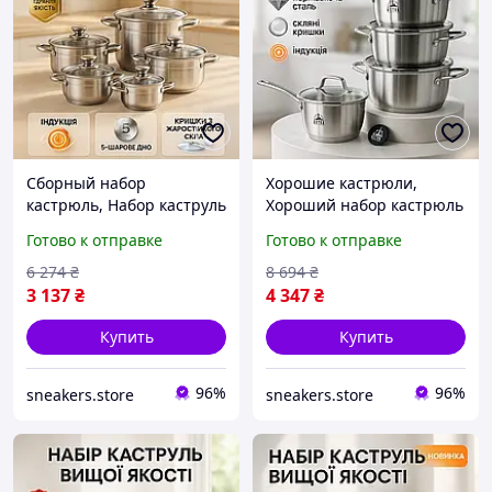
Сборный набор
Хорошие кастрюли,
кастрюль, Набор каструль
Хороший набор кастрюль
для электрических плит
, Набор кастрюль для
Готово к отправке
Готово к отправке
кастрюль с жаростойкой
дома с антипригарным
крышкой ZB-86
покрытием OE-76
6 274
₴
8 694
₴
3 137
₴
4 347
₴
Купить
Купить
96%
96%
sneakers.store
sneakers.store