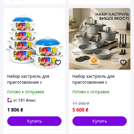
Набор кастрюль для
Набор кастрюль для
приготовления с
приготовления с
крышками, Красивый
крышками, Набор посуды
Готово к отправке
Готово к отправке
набор кастрюль с
для электрических плит,
антипригарным
Комплект кастрюль XB-53
181
от
₴
/мес
11 200
₴
покрытием OW-23
1 806
₴
5 600
₴
Купить
Купить