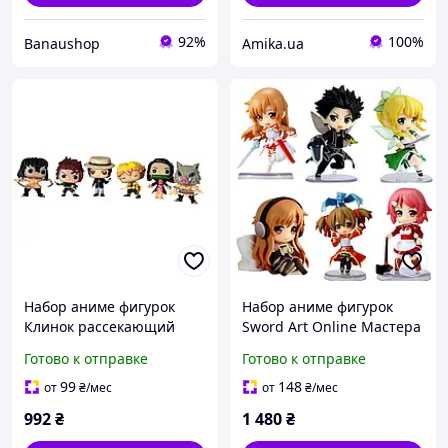
92%
100%
Banaushop
Amika.ua
Набор аниме фигурок
Набор аниме фигурок
Клинок рассекающий
Sword Art Online Мастера
демонов, Demon Slayer,
меча онлайн, набор 6 шт,
Готово к отправке
Готово к отправке
Зеницу, Танджиро,
6 см (SAO 0020)
Иноске, Незуко, Музан 9-
99
148
от
₴
/мес
от
₴
/мес
10 см
992
₴
1 480
₴