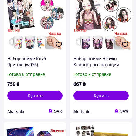
Набор аниме Клуб
Набор аниме Незуко
Яричин (w056)
Клинок рассекающий
демонов (w058)
Готово к отправке
Готово к отправке
759
₴
667
₴
Купить
Купить
94%
94%
Akatsuki
Akatsuki