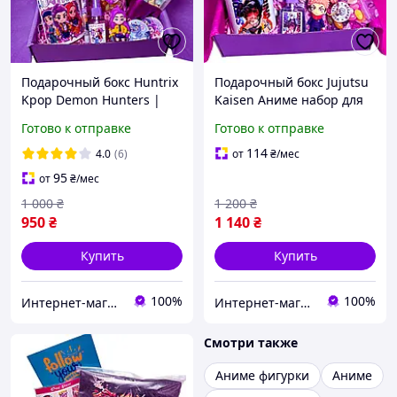
Подарочный бокс Huntrix
Подарочный бокс Jujutsu
Kpop Demon Hunters |
Kaisen Аниме набор для
Аниме-набор
настоящего фаната
Готово к отправке
Готово к отправке
114
4.0
(6)
от
₴
/мес
95
от
₴
/мес
1 000
₴
1 200
₴
950
₴
1 140
₴
Купить
Купить
100%
100%
Интернет-магазин "WowBoxes"
Интернет-магазин "WowBoxes"
Смотри также
Аниме фигурки
Аниме