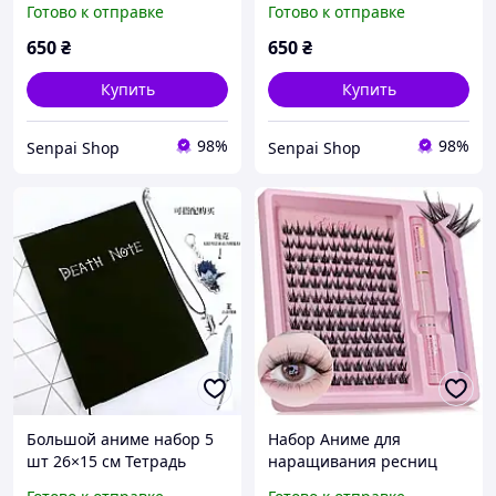
Готово к отправке
Готово к отправке
(1674)
Demon Slayer v1 (1675)
650
₴
650
₴
Купить
Купить
98%
98%
Senpai Shop
Senpai Shop
Большой аниме набор 5
Набор Аниме для
шт 26×15 см Тетрадь
наращивания ресниц
смерти: кожаный блокнот
пучками самой себе дома.