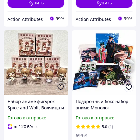
Купить
Купить
99%
99%
Action Attributes
Action Attributes
Набор аниме фигурок
Подарочный бокс набор
Spice and Wolf, Волчица и
аниме Монолог
пряности Holo, Холо, 5 см
фармацевта (Kusuriya no
Готово к отправке
Готово к отправке
(SW 0007)
Hitorigoto)
120
от
₴
/мес
5.0
(1)
699
₴