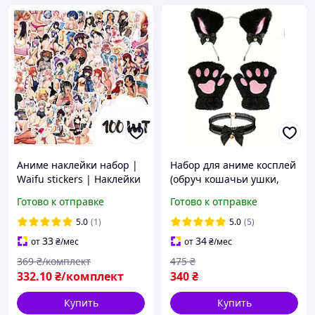
Аниме наклейки набор |
Набор для аниме косплей
Waifu stickers | Наклейки
(обруч кошачьи ушки,
аниме для ноутбука,
чокер, перчатки) 2 цвета
Готово к отправке
Готово к отправке
телефона, авто (anime
girls, kawaii) 100шт
5.0
(1)
5.0
(5)
33
34
от
₴
/мес
от
₴
/мес
369
₴/комплект
475
₴
332
.10
₴/комплект
340
₴
Купить
Купить