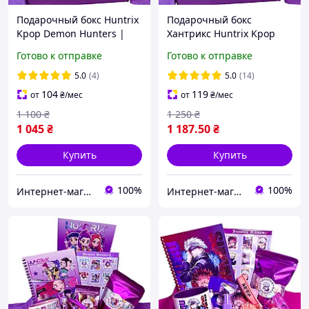
Подарочный бокс Huntrix
Подарочный бокс
Kpop Demon Hunters |
Хантрикс Huntrix Kpop
Аниме-набор
Demon Hunters | Аниме-
Готово к отправке
Готово к отправке
набор
5.0
(4)
5.0
(14)
104
119
от
₴
/мес
от
₴
/мес
1 100
₴
1 250
₴
1 045
₴
1 187
.50
₴
Купить
Купить
100%
100%
Интернет-магазин "WowBoxes"
Интернет-магазин "WowBoxes"