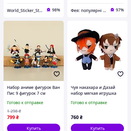
98%
97%
World_Sticker_Style
Фея: популярні товари в інтернеті
Набор аниме фигурок Ван
Чуя накахара и Дазай
Пис 9 фигурок 7 см
набор мягкая игрушка
бродячие псы Великий из
Готово к отправке
Готово к отправке
бродячих псов bungou
аниме stray dogs
1 298
₴
799
₴
760
₴
Купить
Купить