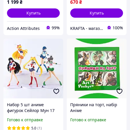
1 199
₴
670
₴
Купить
Купить
99%
100%
Action Attributes
KRAFTA - магазинчик гик-атрибутики
Набор 5 шт аниме
Пряники на торт, набір
фигурок Сейлор Мун 17
Аніме
см: Усаги Цукино, Рей
Готово к отправке
Готово к отправке
Хино, Минако Айно,
Мичыро Харука Sailor
5.0
(1)