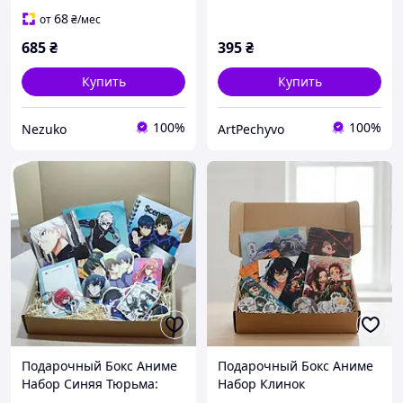
Moon
68
от
₴
/мес
685
₴
395
₴
Купить
Купить
100%
100%
Nezuko
ArtPechyvo
Подарочный Бокс Аниме
Подарочный Бокс Аниме
Набор Синяя Тюрьма:
Набор Клинок
Блю Лок Blue Lock v1
рассекающий демонов