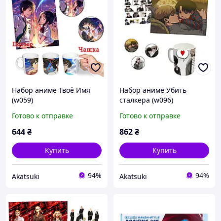
Набор аниме Твоё Имя
Набор аниме Убить
(w059)
сталкера (w096)
Готово к отправке
Готово к отправке
644
₴
862
₴
Купить
Купить
94%
94%
Akatsuki
Akatsuki