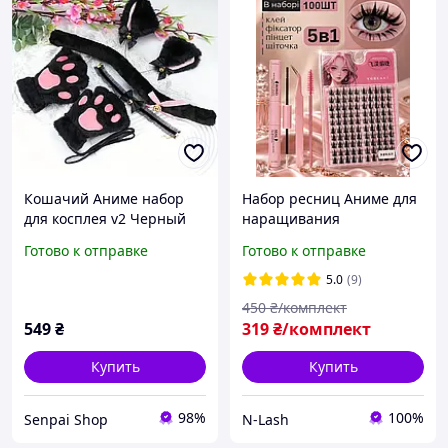
Кошачий Аниме набор
Набор ресниц Аниме для
для косплея v2 Черный
наращивания
(1199)
самостоятельно в
Готово к отправке
Готово к отправке
комплекте клей фиксатор
пинцет изгиб C 13 мм 100
5.0
(9)
пучков Модный эффект
450
₴/комплект
549
₴
319
₴/комплект
Купить
Купить
98%
100%
Senpai Shop
N-Lash