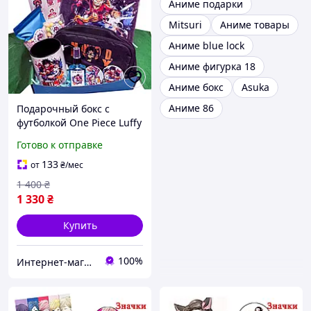
Аниме подарки
Mitsuri
Аниме товары
Аниме blue lock
Аниме фигурка 18
Аниме бокс
Asuka
Аниме 86
Подарочный бокс с
футболкой One Piece Luffy
для фанатов аниме
Готово к отправке
133
от
₴
/мес
1 400
₴
1 330
₴
Купить
100%
Интернет-магазин "WowBoxes"