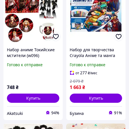
Набор аниме Токийские
Набор для творчества
мстители (w096)
Crayola Аніме та манга
набір для малювання 04-
Готово к отправке
Готово к отправке
2938 buzyna
277
от
₴
/мес
2 079
₴
748
₴
1 663
₴
Купить
Купить
94%
91%
Akatsuki
Бузина