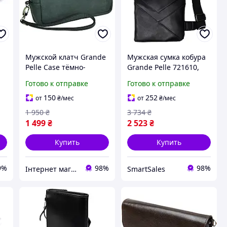
Мужской клатч Grande
Мужская сумка кобура
Pelle Case тёмно-
Grande Pelle 721610,
изумрудный кожаный
нагрудная сумка
Готово к отправке
Готово к отправке
24х12 см
150
252
от
₴
/мес
от
₴
/мес
1 950
₴
3 734
₴
1 499
₴
2 523
₴
Купить
Купить
9%
98%
98%
Інтернет магазин Подешевше
SmartSales