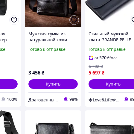
ная
Мужская сумка из
Стильный мужской
жер
натуральной кожи
клатч GRANDE PELLE
51610
черного цвета размер
11427 Темно-синий.
вке
Готово к отправке
Готово к отправке
а)
240х240 мм - сумка-
Натуральная кожа
мессенджер кожа
570
от
₴
/мес
SICILIA
6 702
₴
3 456
₴
5 697
₴
ь
Купить
Купить
100%
98%
9
Драгоценные Моменты
🍓Love&Life🍓: Мир Здоровья 💋