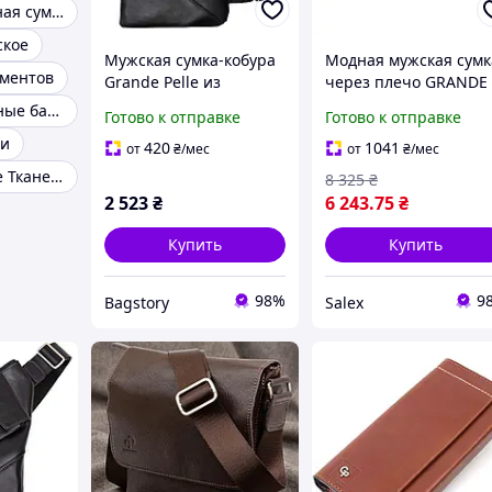
Мужская кожаная сумка
ское
Мужская сумка-кобура
Модная мужская сумк
ументов
Grande Pelle из
через плечо GRANDE
натуральной кожи с
PELLE 11649 Черная.
Мужские кожаные барсетки
Готово к отправке
Готово к отправке
одним отделением
Натуральная кожа
чи
черная
420
1041
от
₴
/мес
от
₴
/мес
Сумки Мужские Тканевые
8 325
₴
2 523
₴
6 243
.75
₴
Купить
Купить
98%
9
Bagstory
Salex