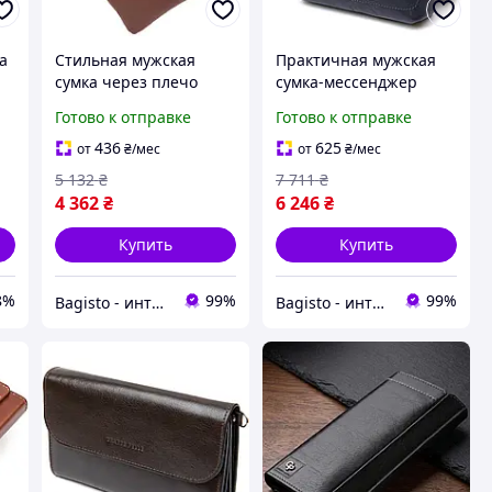
а
Стильная мужская
Практичная мужская
сумка через плечо
сумка-мессенджер
GRANDE PELLE 11358
GRANDE PELLE 11433
Готово к отправке
Готово к отправке
Коричневый.
Темно-синий.
Натуральная кожа
Натуральная кожа
436
625
от
₴
/мес
от
₴
/мес
5 132
₴
7 711
₴
4 362
₴
6 246
₴
Купить
Купить
8%
99%
99%
Bagisto - интернет магазин аксессуаров
Bagisto - интернет магазин аксессуаров