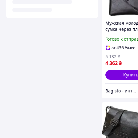
Мужская моло
сумка через п
GRANDE PELLE 
Готово к отпра
Черный. Натур
кожа
436
от
₴
/мес
5 132
₴
4 362
₴
Купит
Bagisto - интернет магазин аксессуаров