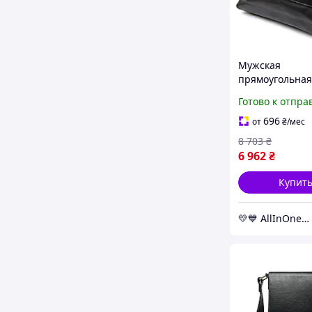
Мужская
прямоугольная
GRANDE PELLE 
Готово к отпра
Черный. Натур
кожа
696
от
₴
/мес
8 703
₴
6 962
₴
Купит
💛💙 AllInOne - находи все необходимое в одном магазине!