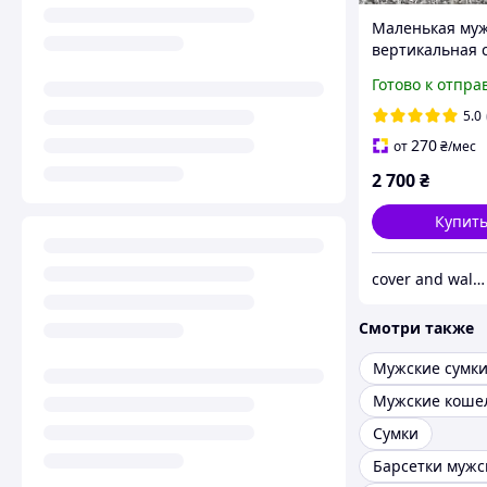
Маленькая му
вертикальная 
кошелек через
Готово к отпра
Grande Pelle
5.0
270
от
₴
/мес
2 700
₴
Купит
cover and wallet (обкладинка і гаманець)
Смотри также
Мужские коше
Сумки
Барсетки мужс