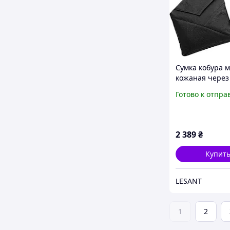
Сумка кобура 
кожаная через
Grande Pelle ч
Готово к отпра
2 389
₴
Купит
LESANT
1
2