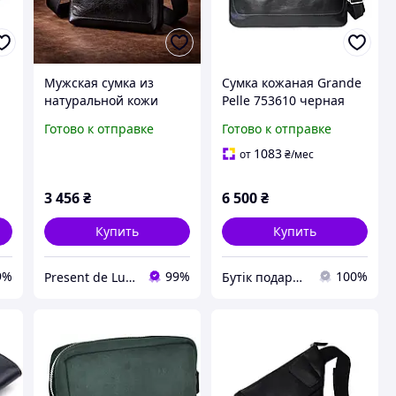
Мужская сумка из
Сумка кожаная Grande
натуральной кожи
Pelle 753610 черная
черного цвета размер
Готово к отправке
Готово к отправке
240х240 мм - сумка-
мессенджер кожа
1083
от
₴
/мес
SICILIA
3 456
₴
6 500
₴
Купить
Купить
9%
99%
100%
Present de Luxe
Бутік подарунків