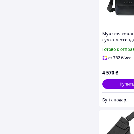
Мужская кожа
сумка-мессенд
Grande Pelle 7
Готово к отпра
(глянцевая кож
черная
762
от
₴
/мес
4 570
₴
Купит
Бутік подарунків