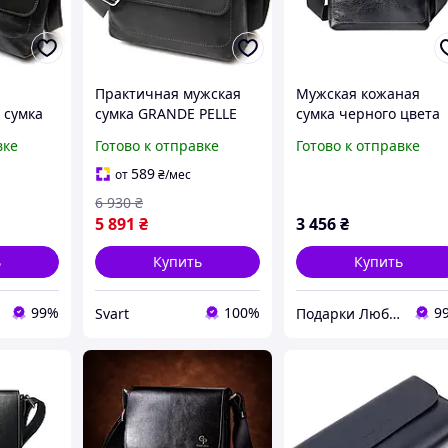
Практичная мужская
Мужская кожаная
 сумка
сумка GRANDE PELLE
сумка черного цвета
11429
11431 Черный.
SICILIA - сумка-
вке
Готово к отправке
Готово к отправке
альная
Натуральная кожа
мессенджер
589
от
₴
/мес
6 930
₴
5 891
₴
3 456
₴
ь
Купить
Купить
99%
100%
9
Svart
Подарки Любимым