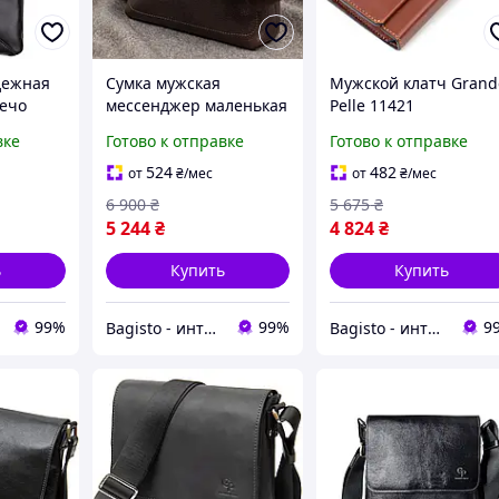
дежная
Сумка мужская
Мужской клатч Grand
лечо
мессенджер маленькая
Pelle 11421
11439
GRANDE PELLE 11334
Коричневый.
вке
Готово к отправке
Готово к отправке
альная
Шоколадная. Гладкая
Натуральная гладкая
натуральная кожа
кожа
524
482
от
₴
/мес
от
₴
/мес
6 900
₴
5 675
₴
5 244
₴
4 824
₴
ь
Купить
Купить
99%
99%
9
Bagisto - интернет магазин аксессуаров
Bagisto - интернет магазин аксессуаров