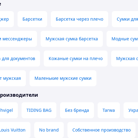
е
джер
Барсетки
Барсетка через плечо
Сумки дл
и мессенджеры
Мужская сумка барсетка
Модные сум
 для документов
Кожаные сумки на плечо
Мужская с
т мужская
Маленькие мужские сумки
производители
hvigel
TIDING BAG
Без бренда
Tarwa
Укр
Louis Vuitton
No brand
Собственное производство