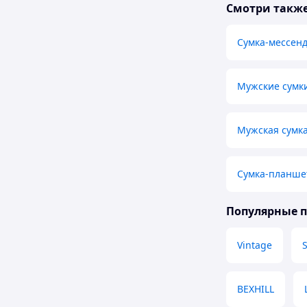
Смотри такж
Сумка-мессен
Мужские сумк
Мужская сумка
Сумка-планше
Популярные 
Vintage
S
BEXHILL