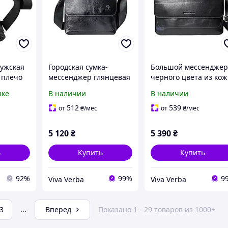
мужская
Городская сумка-
Большой мессендже
 плечо
мессенджер глянцевая
черного цвета из ко
ерная
кожаная черная для
Grande Pelle с
вке
В наличии
В наличии
документов на
отделениями для
магнитах от Grande
документов, телефон
512
539
от
₴
/мес
от
₴
/мес
Pelle
и кошелька
5 120
₴
5 390
₴
ь
Купить
Купить
92%
99%
9
Viva Verba
Viva Verba
3
...
Вперед
Показано 1 - 29 товаров из 1000+