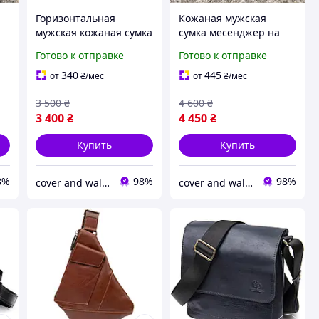
Горизонтальная
Кожаная мужская
мужская кожаная сумка
сумка месенджер на
й
кросс-боди черного
магнитах ручной
Готово к отправке
Готово к отправке
цвета среднего
роботы Grande Pelle
размера Grande Pelle
754110
340
445
от
₴
/мес
от
₴
/мес
3 500
₴
4 600
₴
3 400
₴
4 450
₴
Купить
Купить
8%
98%
98%
cover and wallet (обкладинка і гаманець)
cover and wallet (обкладинка і гаманець)