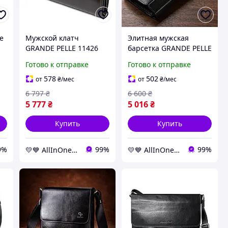
e
Мужской клатч
Элитная мужская
GRANDE PELLE 11426
барсетка GRANDE PELLE
Коричневый.
11277 Черная.
Готово к отправке
Готово к отправке
Натуральная кожа
Натуральная кожа
578
502
от
₴
/мес
от
₴
/мес
6 797
₴
6 600
₴
5 777
₴
5 016
₴
Купить
Купить
9%
99%
99%
💛💙 AllInOne - находи все необходимое в одном магазине!
💛💙 AllInOne - находи все необходимое в одном магазине!