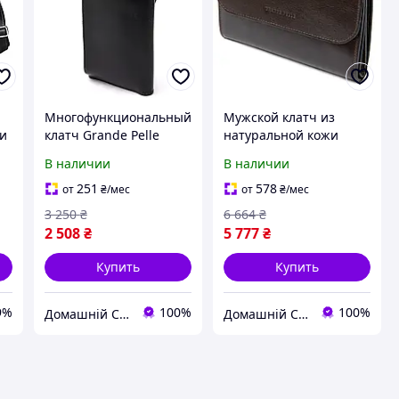
р
Многофункциональный
Мужской клатч из
жи
клатч Grande Pelle
натуральной кожи
Черный
GRANDE PELLE
В наличии
В наличии
Коричневый
а
251
578
от
₴
/мес
от
₴
/мес
3 250
₴
6 664
₴
2 508
₴
5 777
₴
Купить
Купить
9%
100%
100%
Домашній Світ
Домашній Світ