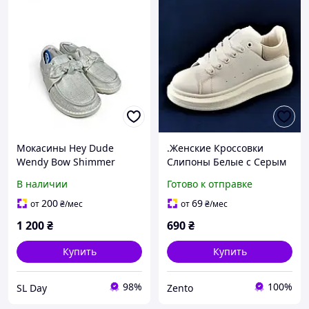
Мокасины Hey Dude
.Женские Кроссовки
Wendy Bow Shimmer
Слипоны Белые с Серым
(43684-041), Белый,
Мокасины A!exander
В наличии
Готово к отправке
Размер 39 (US W8),
Mc@ueen (размеры: 39) -
стелька 26 см
063 Видео Обзор
200
69
от
₴
/мес
от
₴
/мес
1 200
₴
690
₴
Купить
Купить
98%
100%
SL Day
Zento