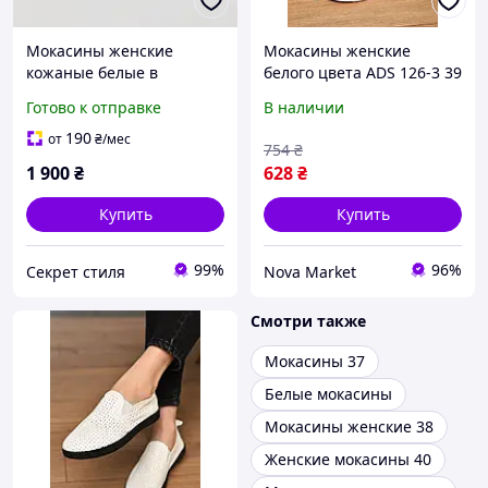
Мокасины женские
Мокасины женские
кожаные белые в
белого цвета ADS 126-3 39
перфорацию.белые,39
202156, кожа, размеры
Готово к отправке
В наличии
размер Lonza (82372)
37-41, шнуровка
190
от
₴
/мес
754
₴
1 900
₴
628
₴
Купить
Купить
99%
96%
Секрет стиля
Nova Market
Смотри также
Мокасины 37
Белые мокасины
Мокасины женские 38
Женские мокасины 40