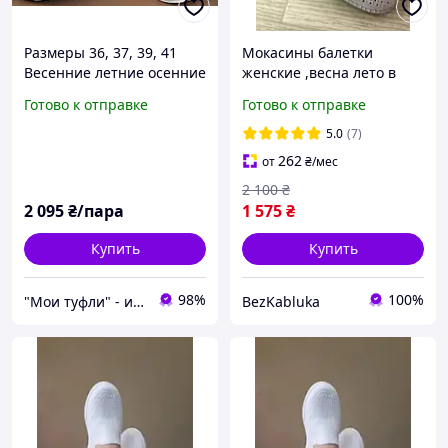
Размеры 36, 37, 39, 41
Мокасины балетки
Весенние летние осенние
женские ,весна лето в
мокасины Restime, из
белом цвете 37 38 39
Готово к отправке
Готово к отправке
текстиля, белые, на
размер Anna Lucci..
подошве из пены, легкие
5.0
(7)
и удобные
262
от
₴
/мес
2 100
₴
2 095
₴/пара
1 575
₴
Купить
Купить
98%
100%
"Мои туфли" - интернет магазин обуви на все случаи жизни.
BezKabluka