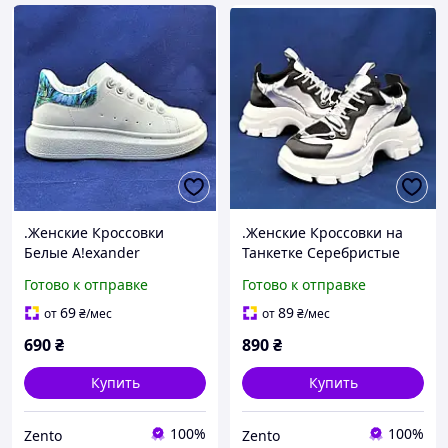
.Женские Кроссовки
.Женские Кроссовки на
Белые A!exander
Танкетке Серебристые
Mc@ueen Слипоны
Слипоны Мокасины на
Готово к отправке
Готово к отправке
Маквин Мокасины
Платформе
(размеры: 39) - 11-4
Белые(размеры: 36,38,39)
69
89
от
₴
/мес
от
₴
/мес
- 16
690
₴
890
₴
Купить
Купить
100%
100%
Zento
Zento