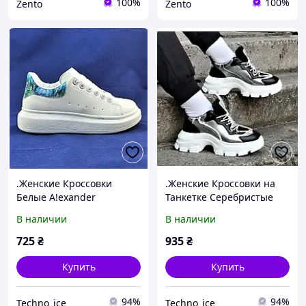
100%
100%
Zento
Zento
.Женские Кроссовки
.Женские Кроссовки на
Белые A!exander
Танкетке Серебристые
Mc@ueen Слипоны
Слипоны Мокасины на
В наличии
В наличии
Маквин Мокасины
Платформе
(размеры: 38,39) - 11-4
Белые(размеры: 36,38,39)
725
₴
935
₴
- 16
Купить
Купить
94%
94%
Techno_ice
Techno_ice