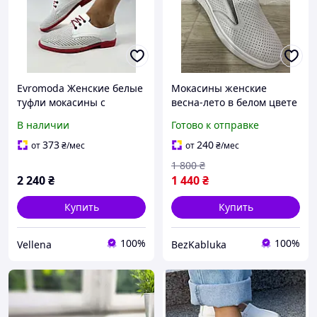
Evromoda Женские белые
Мокасины женские
туфли мокасины с
весна-лето в белом цвете
перфорацией Турция.
,кожа 37 39 39 40 41
В наличии
Готово к отправке
Размер 37 39
размер ALLSY
373
240
от
₴
/мес
от
₴
/мес
1 800
₴
2 240
₴
1 440
₴
Купить
Купить
100%
100%
Vellena
BezKabluka