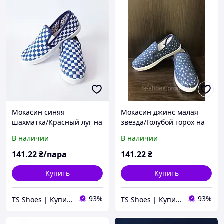
Мокасин синяя
Мокасин джинс малая
шахматка/Красный луг на
звезда/Голубой горох на
белом, TS Shoes, 39
белом, TS Shoes, 39
В наличии
В наличии
размер
размер
141
.22
₴/пара
141
.22
₴
Купить
Купить
93%
93%
TS Shoes | Купить обувь оптом от производителя - интернет магазин качественной обуви
TS Shoes | Купить обувь оптом от производителя - интернет магазин качественной обуви