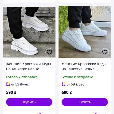
Женские Кроссовки Кеды
Женские Кроссовки Кеды
на Танкетке Белые
на Танкетке Белые
Слипоны Мокасины на
Слипоны Мокасины на
Готово к отправке
Готово к отправке
Платформе (размеры:
Платформе (размеры:
36,37,38,39,40,41) - 33-2
36,37,38,39,40,41) - 70-1
59
69
от
₴
/мес
от
₴
/мес
590
₴
690
₴
Купить
Купить