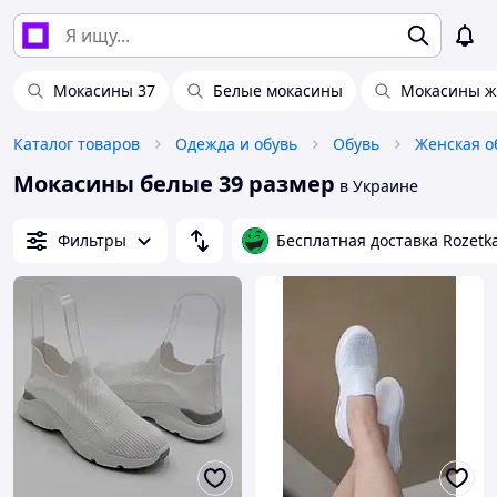
Мокасины 37
Белые мокасины
Мокасины ж
Каталог товаров
Одежда и обувь
Обувь
Женская о
Мокасины белые 39 размер
в Украине
Фильтры
Бесплатная доставка Rozetk