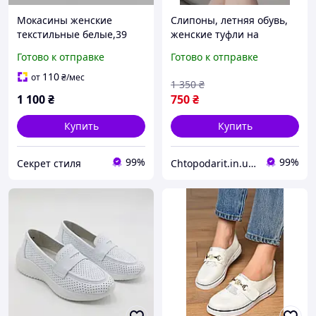
Мокасины женские
Слипоны, летняя обувь,
текстильные белые,39
женские туфли на
размер Aapr -(A 61-2 )
платформе, текстильные
Готово к отправке
Готово к отправке
мокасины размер 39,
белые Код 68-1004
110
от
₴
/мес
1 350
₴
1 100
₴
750
₴
Купить
Купить
99%
99%
Секрет стиля
Chtopodarit.in.ua-інтернет-магазин цікавих подарунків