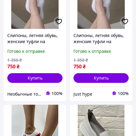
Слипоны, летняя обувь,
Слипоны, летняя обувь,
женские туфли на
женские туфли на
платформе, текстильные
платформе, текстильные
Готово к отправке
Готово к отправке
мокасины размер 39,
мокасины размер 39,
белые Код 68-1004
белые Код 68-1004
1 350
₴
1 350
₴
750
₴
750
₴
Купить
Купить
100%
100%
Необычные товары
Just hype