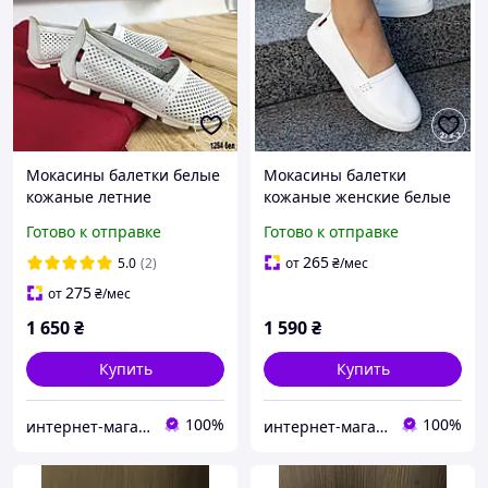
Мокасины балетки белые
Мокасины балетки
кожаные летние
кожаные женские белые
перфорированные
летние Натуральная кожа
Готово к отправке
Готово к отправке
женские Натуральная
Размеры 36 39 40
кожа Размеры 36 38 39 40
265
5.0
(2)
от
₴
/мес
275
от
₴
/мес
1 650
₴
1 590
₴
Купить
Купить
100%
100%
интернет-магазин "Николь"
интернет-магазин "Николь"