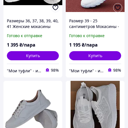
Размеры 36, 37, 38, 39, 40,
Размер 39 - 25
41 Женские мокасины
сантиметров Мокасины -
Bonote, весна лето,
носки женские Bull, на
Готово к отправке
Готово к отправке
белые, текстиль на
подошве из пены,
подошве из пены
текстиль, белые
1 395
₴/пара
1 195
₴/пара
Купить
Купить
98%
98%
"Мои туфли" - интернет магазин обуви на все случаи жизни.
"Мои туфли" - интернет магазин обуви на все случаи жизни.