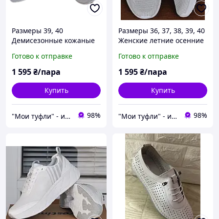
Размеры 39, 40
Размеры 36, 37, 38, 39, 40
Демисезонные кожаные
Женские летние осенние
мокасины Mermaid,
мокасины Restime, из
Готово к отправке
Готово к отправке
белые, подошва из пены,
текстиля, белые, на
легкие и комфортные
подошве из пены, легкие
1 595
₴/пара
1 595
₴/пара
и удобные
Купить
Купить
98%
98%
"Мои туфли" - интернет магазин обуви на все случаи жизни.
"Мои туфли" - интернет магазин обуви на все случаи жизни.