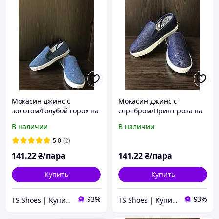
Мокасин джинс с
Мокасин джинс с
золотом/Голубой горох на
серебром/Принт роза на
белом, TS Shoes, 39
белом, TS Shoes, 39
В наличии
В наличии
размер
размер
5.0
(2)
141
.22
₴/пара
141
.22
₴/пара
Купить
Купить
93%
93%
TS Shoes | Купить обувь оптом от производителя - интернет магазин качественной обуви
TS Shoes | Купить обувь оптом от производителя - интернет магазин качественной обуви