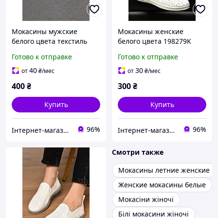
Мокасины мужские
Мокасины женские
белого цвета текстиль
белого цвета 198279K
216483K
Готово к отправке
Готово к отправке
40
30
от
₴
/мес
от
₴
/мес
400
₴
300
₴
Купить
Купить
96%
96%
Інтернет-магазин 100500
Інтернет-магазин 100500
Смотри также
Мокасины летние женские
Женские мокасины белые
Мокасіни жіночі
Білі мокасини жіночі