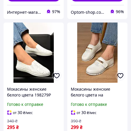
97%
96%
Интернет-магазин Minimalka.com - минимальные цены на одежду и обувь, нижнее белье и другие товары
Optom-shop.com.ua - Оптовый интернет-магазин: Одежда и обувь оптом, нижнее белье недорого
Мокасины женские
Мокасины женские
белого цвета 198279P
белого цвета на
шнуровке 202158P
Готово к отправке
Готово к отправке
30
30
от
₴
/мес
от
₴
/мес
340
₴
390
₴
295
₴
299
₴