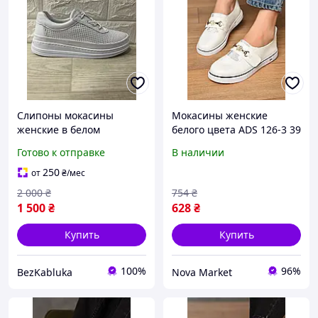
Слипоны мокасины
Мокасины женские
женские в белом
белого цвета ADS 126-3 39
цвете,кожа, 36 39 40 Anna
202156, кожа, размеры
Готово к отправке
В наличии
Lucci.
37-41, шнуровка
250
от
₴
/мес
2 000
₴
754
₴
1 500
₴
628
₴
Купить
Купить
100%
96%
BezKabluka
Nova Market