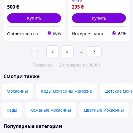
340
₴
500
₴
295
₴
Купить
Купить
96%
97%
Optom-shop.com.ua - Оптовый интернет-магазин: Одежда и обувь оптом, нижнее белье недорого
Интернет-магазин Minimalka.com - минимальные цены на одежду и обувь, нижнее белье и другие товары
1
2
3
...
Показано 1 - 29 товаров из 3000+
Смотри также
Мокасины
Кеды мокасины женские
Детские мок
Кеды
Кожаные мокасины
Цветные мокасины
Популярные категории