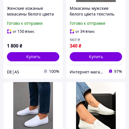
Женские кожаные
Мокасины мужские
мокасины белого цвета
белого цвета текстиль
216483S
Готово к отправке
Готово к отправке
150
34
от
₴
/мес
от
₴
/мес
567
₴
1 800
₴
340
₴
Купить
Купить
100%
97%
DE|AS
Интернет-магазин Soloveiko.com.ua - одежда и обувь для всей семьи, Украина