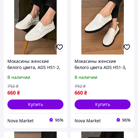
Мокасины женские
Мокасины женские
белого цвета, ADS Н51-2,
белого цвета ADS Н51-3,
размер 36-41, легкая
размер 37, длина стельки
В наличии
В наличии
подошва, удобная
23,7 см, полнота ноги 7,5
посадка.
см
792
₴
792
₴
660
₴
660
₴
Купить
Купить
96%
96%
Nova Market
Nova Market