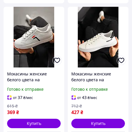
Мокасины женские
Мокасины женские
белого цвета на
белого цвета на
шнуровке р.38 198834S
шнуровке р.37 198838S
Готово к отправке
Готово к отправке
37
43
от
₴
/мес
от
₴
/мес
615
₴
712
₴
369
₴
427
₴
Купить
Купить