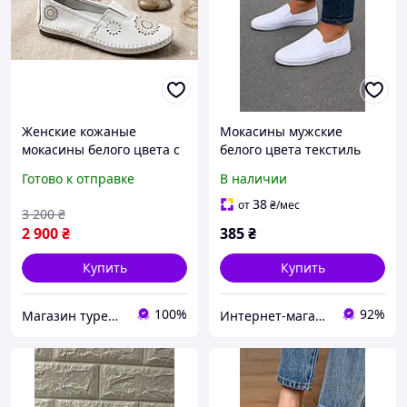
Женские кожаные
Мокасины мужские
мокасины белого цвета с
белого цвета текстиль
перфорацией, 26 см, 40 р.
216483T Бесплатная
Готово к отправке
В наличии
доставка
38
от
₴
/мес
3 200
₴
2 900
₴
385
₴
Купить
Купить
100%
92%
Магазин турецких товаров "ЭМИНЕ"
Интернет-магазин Optom7km.net - опт и розница товаров Одесса, рынок 7км