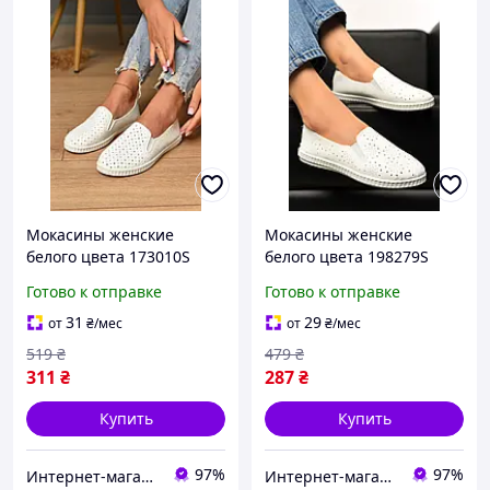
Мокасины женские
Мокасины женские
белого цвета 173010S
белого цвета 198279S
Готово к отправке
Готово к отправке
31
29
от
₴
/мес
от
₴
/мес
519
₴
479
₴
311
₴
287
₴
Купить
Купить
97%
97%
Интернет-магазин Soloveiko.com.ua - одежда и обувь для всей семьи, Украина
Интернет-магазин Soloveiko.com.ua - одежда и обувь для всей семьи, Украина