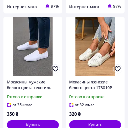
97%
97%
Интернет-магазин Soloveiko.com.ua - одежда и обувь для всей семьи, Украина
Интернет-магазин Soloveiko.com.ua - одежда и обувь для всей семьи, Украина
Мокасины мужские
Мокасины женские
белого цвета текстиль
белого цвета 173010P
216483M
Готово к отправке
Готово к отправке
35
32
от
₴
/мес
от
₴
/мес
350
₴
320
₴
Купить
Купить