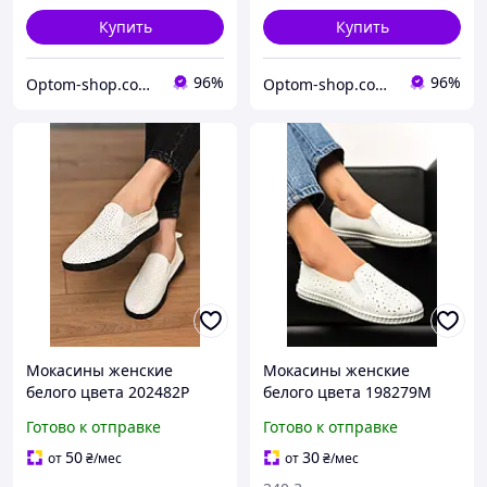
Купить
Купить
96%
96%
Optom-shop.com.ua - Оптовый интернет-магазин: Одежда и обувь оптом, нижнее белье недорого
Optom-shop.com.ua - Оптовый интернет-магазин: Одежда и обувь оптом, нижнее белье недорого
Мокасины женские
Мокасины женские
белого цвета 202482P
белого цвета 198279M
Готово к отправке
Готово к отправке
50
30
от
₴
/мес
от
₴
/мес