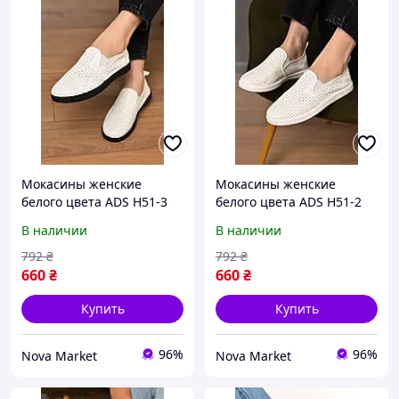
Мокасины женские
Мокасины женские
белого цвета ADS Н51-3
белого цвета ADS Н51-2
Размер 36-41, материал -
37, размер 37, материал -
В наличии
В наличии
натуральная кожа
натуральная кожа.
792
₴
792
₴
660
₴
660
₴
Купить
Купить
96%
96%
Nova Market
Nova Market