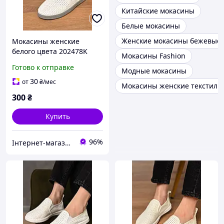
Китайские мокасины
Белые мокасины
Женские мокасины бежевые
Мокасины женские
белого цвета 202478K
Мокасины Fashion
Готово к отправке
Модные мокасины
30
от
₴
/мес
Мокасины женские текстиль
300
₴
Купить
96%
Інтернет-магазин 100500