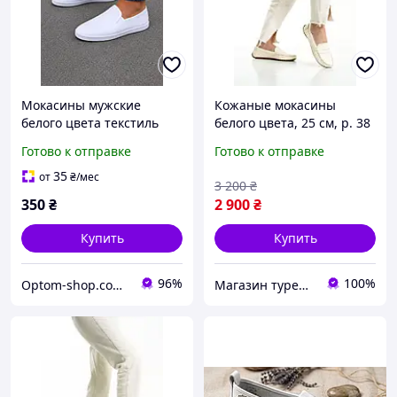
Мокасины мужские
Кожаные мокасины
белого цвета текстиль
белого цвета, 25 см, р. 38
216483P
Готово к отправке
Готово к отправке
35
от
₴
/мес
3 200
₴
350
₴
2 900
₴
Купить
Купить
96%
100%
Optom-shop.com.ua - Оптовый интернет-магазин: Одежда и обувь оптом, нижнее белье недорого
Магазин турецких товаров "ЭМИНЕ"