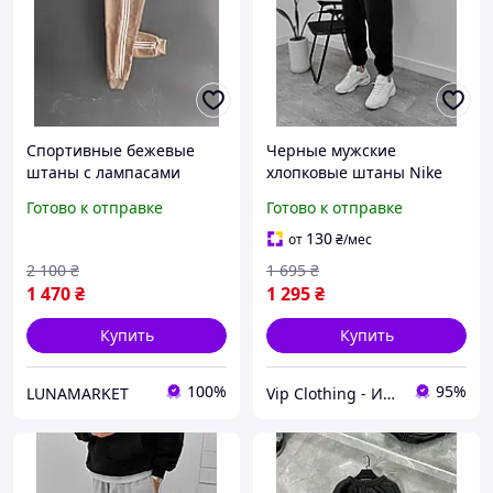
Спортивные бежевые
Черные мужские
штаны с лампасами
хлопковые штаны Nike
Мужские спортивные
Модные спортивные
Готово к отправке
Готово к отправке
штаны бежевого цвета
штаны Найк с манжетом,
Модные мужские
Качественные штаны для
130
от
₴
/мес
спортивные штаны с
парня
2 100
₴
1 695
₴
лампасами
1 470
₴
1 295
₴
Купить
Купить
100%
95%
LUNAMARKET
Vip Clothing - Интернет магазин брендовой одежды