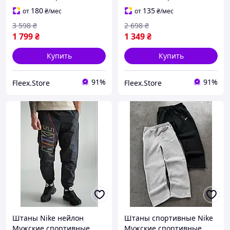
Gallery Dept Спортивные
штаны на 2026год
штаны Gallery Dept
Oversize штаны Nike
180
135
от
₴
/мес
от
₴
/мес
Чорные штаны Гелери
Штаны Найки черные
3 598
₴
2 698
₴
депт
1 799
₴
1 349
₴
Купить
Купить
91%
91%
Fleex.Store
Fleex.Store
Штаны Nike нейлон
Штаны спортивные Nike
Мужские спортивные
Мужские спортивные