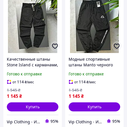
Качественные штаны
Модные спортивные
Stone Island с карманами,
штаны Manto черного
Модные спортивные
цвета, Качественные
Готово к отправке
Готово к отправке
штаны Стон Айленд для
штаны Манто для
мужчин, Свободные
мужчин, Повседневные
114
114
от
₴
/мес
от
₴
/мес
брюки черного цвета
молодежные брюки с
1 545
₴
1 545
₴
карманами
1 145
₴
1 145
₴
Купить
Купить
95%
95%
Vip Clothing - Интернет магазин брендовой одежды
Vip Clothing - Интернет магазин брендовой одежды