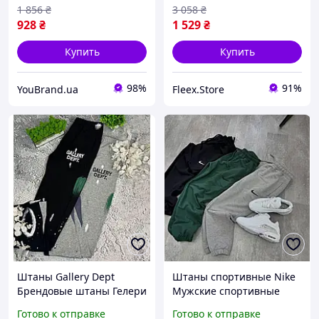
1 856
₴
3 058
₴
928
₴
1 529
₴
Купить
Купить
98%
91%
YouBrand.ua
Fleex.Store
Штаны Gallery Dept
Штаны спортивные Nike
Брендовые штаны Гелери
Мужские спортивные
депт Модные штаны от
штаны Найк Модные
Готово к отправке
Готово к отправке