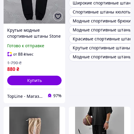
Широкие спортивные штаны
Спортивные штаны кюлоты
Модные спортивные брюки
Модные спортивные штаны 
Крутые модные
спортивные штаны Stone
Красивые спортивные штан
Island Современные
Готово к отправке
Крутые спортивные штаны 
брюки Стон Айленд с
двухнитки, Легкие
88
от
₴
/мес
Модные спортивные штаны 
спортивки для парней
1 790
₴
демисезонные
880
₴
Купить
97%
TopLine - Магазин крутых товаров