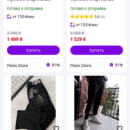
штаны Nike Air Max Black
штаны Найк Oversize
Готово к отправке
Готово к отправке
Брендовые штаны от
штаны Nike Модные
Найк Модные штаны Nike
штаны на 2026год Штаны
150
от
₴
/мес
5.0
(6)
нейлон на 2026
Найки черные
153
от
₴
/мес
2 998
₴
3 058
₴
1 499
₴
1 529
₴
Купить
Купить
91%
91%
Fleex.Store
Fleex.Store