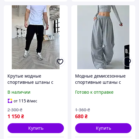
Крутые модные
Модные демисезонные
спортивные штаны с
спортивные штаны с
накладными карманами,
накладными карманами
В наличии
Готово к отправке
спортивные штаны
для женщин двунитка
трехнить базовые
люкс на весну и лето
115
от
₴
/мес
одноцветные,
2 300
₴
1 360
₴
молодежные спортивные
1 150
₴
680
₴
брюки
Купить
Купить