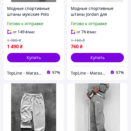
Модные спортивные
Модные спортивные
штаны мужские Polo
штаны Jordan для
Ralph Lauren Серые
мужчин, Качественные
Готово к отправке
Готово к отправке
брюки молодёжные на
штаны Джордан с
парня Поло Ральф Лорен,
манжетом, Молодежные
149
76
от
₴
/мес
от
₴
/мес
Спортивки на резинке
хлопковые брюки
1 980
₴
1 160
₴
легкие
черного цвета
1 490
₴
760
₴
Купить
Купить
97%
97%
TopLine - Магазин крутых товаров
TopLine - Магазин крутых товаров