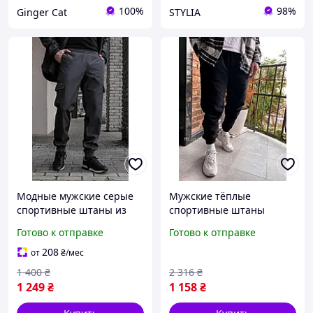
100%
98%
Ginger Cat
STYLIA
Модные мужские серые
Мужские тёплые
спортивные штаны из
спортивные штаны
водонепроницаемого
черные на флисе
Готово к отправке
Готово к отправке
материала Soft Shell
стильные , Зимние
осенние модные
208
от
₴
/мес
спортивные штаны
1 400
₴
2 316
₴
мужск ambsdr
1 249
₴
1 158
₴