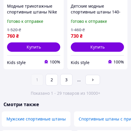
Модные трикотажные
Детские модные
спортивные штаны Nike
спортивные штаны 140-
152-170 см мальчикам
158 см Адидас с
Готово к отправке
Готово к отправке
подросткам, прогулочные
лампасами мальчику
штаны Найк для
подростку, современные
1 520
₴
1 460
₴
повседневной жизни для
удобные штаны Adidas
760
₴
730
₴
детей
для детей
Купить
Купить
100%
100%
Kids style
Kids style
1
2
3
...
Показано 1 - 29 товаров из 10000+
Смотри также
Мужские спортивные штаны
Спортивные штаны с пр