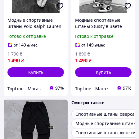
Модные спортивные
Модные спортивные
штаны Polo Ralph Lauren
штаны Stussy в цвете
на флисе, Качественные
меланж, Качественные
Готово к отправке
Готово к отправке
мужские штаны Поло
мужские штаны Стусси на
Ральф Лорен белого
флисе, Повседневные
149
149
от
₴
/мес
от
₴
/мес
цвета, Повседневные
молодежные брюки
1 790
₴
1 890
₴
штаны
1 490
₴
1 490
₴
Купить
Купить
97%
97%
TopLine - Магазин крутых товаров
TopLine - Магазин крутых товаров
Смотри также
Спортивные штаны оверсайз
Модные спортивные штаны 
Спортивные штаны женские 