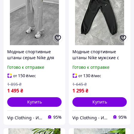
Модные спортивные
Модные спортивные
штаны серые Nike для
штаны Nike мужские с
парня, Качественные
манжетом, Стильные
Готово к отправке
Готово к отправке
мужские штаны Найк с
серые штаны Найк для
карманами, Свободные
парня на резинке,
150
130
от
₴
/мес
от
₴
/мес
повседневные штаны
Молодежные штаны с
1 895
₴
1 645
₴
карманами
1 495
₴
1 295
₴
Купить
Купить
95%
95%
Vip Clothing - Интернет магазин брендовой одежды
Vip Clothing - Интернет магазин брендовой одежды