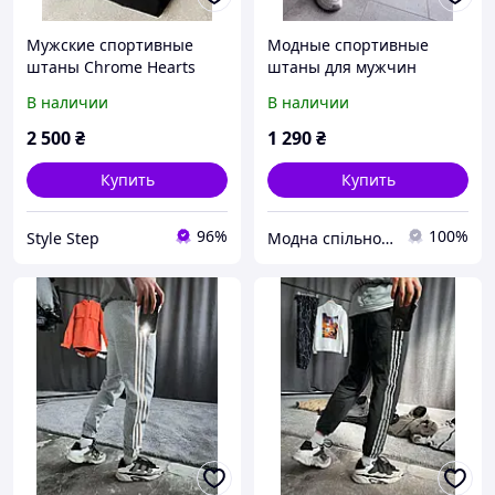
Мужские спортивные
Модные спортивные
штаны Chrome Hearts
штаны для мужчин
черные, модные мужские
черные Брюки
В наличии
В наличии
спортивные штаны весна
спортивные мужские
осень
трикотажные
2 500
₴
1 290
₴
Купить
Купить
96%
100%
Style Step
Модна спільнота