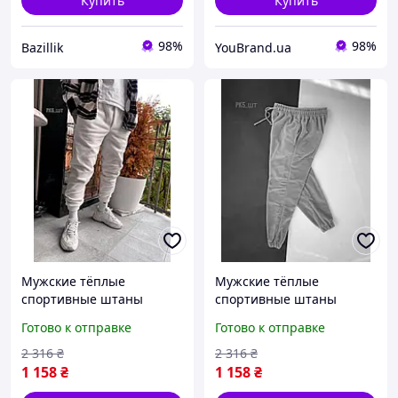
Купить
Купить
98%
98%
Bazillik
YouBrand.ua
Мужские тёплые
Мужские тёплые
спортивные штаны
спортивные штаны
белые на флисе стильные
серые на флисе стильные
Готово к отправке
Готово к отправке
, Зимние осенние модные
, Зимние осенние модные
спортивные штаны
спортивные штаны
2 316
₴
2 316
₴
мужски ambsdr
мужски ambsdr
1 158
₴
1 158
₴