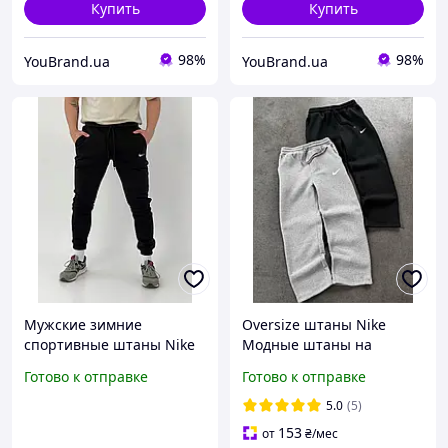
Купить
Купить
98%
98%
YouBrand.ua
YouBrand.ua
Мужские зимние
Oversize штаны Nike
спортивные штаны Nike
Модные штаны на
чёрные тёплые на флисе,
2026год Штаны Найки
Готово к отправке
Готово к отправке
Модные чёрные
черные Штаны
спортивные брюки Найк
спортивные Nike
5.0
(5)
на тре ambsdr
Мужские спортивные
153
от
₴
/мес
штаны Найк