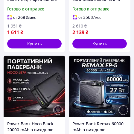
пусковое устройство для
вихідною потужністю
Готово к отправке
Готово к отправке
автомобиля с функцией
22.5W, Портативна
Power Bank
батарея з швидким
268
356
от
₴
/мес
от
₴
/мес
заряджанням для
1 951
₴
2 610
₴
смартфона
1 611
₴
2 139
₴
Купить
Купить
Power Bank Hoco Black
Power Bank Remax 60000
20000 mAh з вихідною
mAh з вихідною