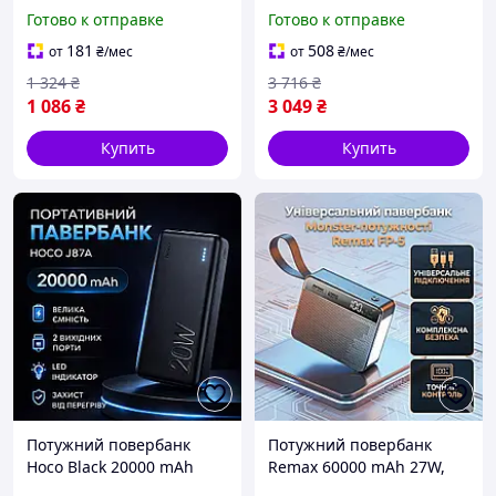
потужністю 20W,
потужністю 27W,
Готово к отправке
Готово к отправке
Портативна батарея зі
Портативна батарея з
швидкісним
швидким заряджанням,
181
508
от
₴
/мес
от
₴
/мес
заряджанням для
Потужний повербанк для
1 324
₴
3 716
₴
смартфона
смартфона
1 086
₴
3 049
₴
Купить
Купить
Потужний повербанк
Потужний повербанк
Hoco Black 20000 mAh
Remax 60000 mAh 27W,
20W, Power Bank зі
Power Bank зі швидкісною