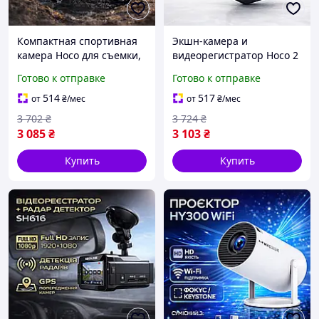
Компактная спортивная
Экшн-камера и
камера Hoco для съемки,
видеорегистратор Hoco 2
Видеорегистратор
в 1, Компактная для
Готово к отправке
Готово к отправке
высокого качества с
съемки с Wi-Fi 1080p,
хорошей стабилизацией,
Регистратор с тремя
514
517
от
₴
/мес
от
₴
/мес
Экшн камеры
камерами и функцией
3 702
₴
3 724
₴
спортивные
записи
3 085
₴
3 103
₴
Купить
Купить