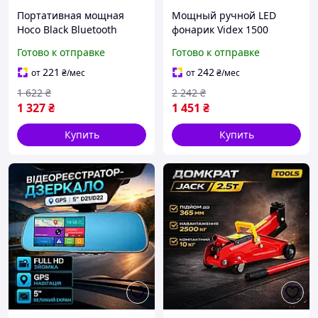
Портативная мощная
Мощный ручной LED
Hoco Black Bluetooth
фонарик Videx 1500
колонка с громким
люменов тактический,
Готово к отправке
Готово к отправке
звуком, Беспроводная
Карманный
переносная колонка для
светодиодный фонарь
221
242
от
₴
/мес
от
₴
/мес
активного отдыха
для туризма и
1 622
₴
2 242
₴
экстренных ситуаций
1 327
₴
1 451
₴
Купить
Купить