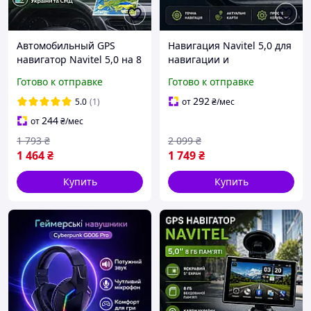
Автомобильный GPS
Навигация Navitel 5,0 для
навигатор Navitel 5,0 на 8
навигации и
Гб памяти, Ёмкостный
предупреждений о
Готово к отправке
Готово к отправке
сенсорный экран с
камерах, Автопланшет
картами для легковых
для прокладки
292
5.0
(1)
от
₴
/мес
авто
маршрутов
244
от
₴
/мес
1 793
₴
2 099
₴
1 464
₴
1 749
₴
Купить
Купить