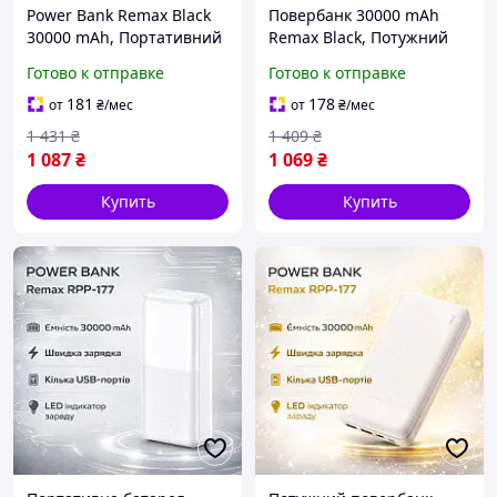
Power Bank Remax Black
Повербанк 30000 mAh
30000 mAh, Портативний
Remax Black, Потужний
зовнішній акумулятор з
Power Bank із швидкою
Готово к отправке
Готово к отправке
дисплеєм і швидким
зарядкою та LED-
заряджанням для
індикацією, Зовнішній
181
178
от
₴
/мес
от
₴
/мес
смартфона
акумулятор для телефону
1 431
₴
1 409
₴
1 087
₴
1 069
₴
Купить
Купить