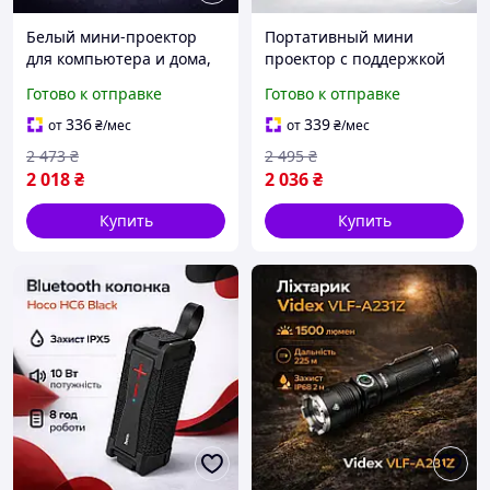
Белый мини-проектор
Портативный мини
для компьютера и дома,
проектор с поддержкой
Портативный Смарт
4K 1080P и
Готово к отправке
Готово к отправке
проектор с Bluetooth и
двухдиапазонным Wi-Fi,
встроенным динамиком,
Домашний кинотеатр для
336
339
от
₴
/мес
от
₴
/мес
Проектор hy300
просмотра кино и
2 473
₴
2 495
₴
презентаций
2 018
₴
2 036
₴
Купить
Купить