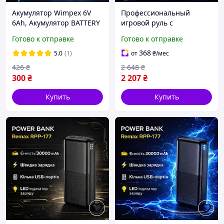
Акумулятор Wimpex 6V
Профессиональный
6Ah, Акумулятор BATTERY
игровой руль с
6V джерело живлення,
передачами и педалями
Готово к отправке
Готово к отправке
батарея 6 вольт для
для ПК, PS2, PS3, Игровой
ліхтарів та обладнання
аксессуар для автогонок с
368
5.0
(1)
от
₴
/мес
точным управлением
426
₴
2 648
₴
300
₴
2 207
₴
Купить
Купить