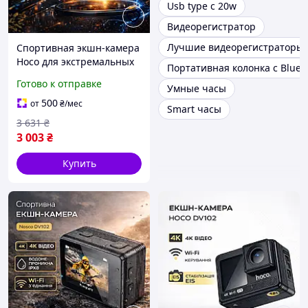
Usb type c 20w
Видеорегистратор
Лучшие видеорегистраторы
Спортивная экшн-камера
Hoco для экстремальных
Портативная колонка с Bluet
съемок, Камера
Готово к отправке
Умные часы
компактная портативная
с записью на карту,
500
от
₴
/мес
Smart часы
Высокого качества 1080P
3 631
₴
3 003
₴
Купить