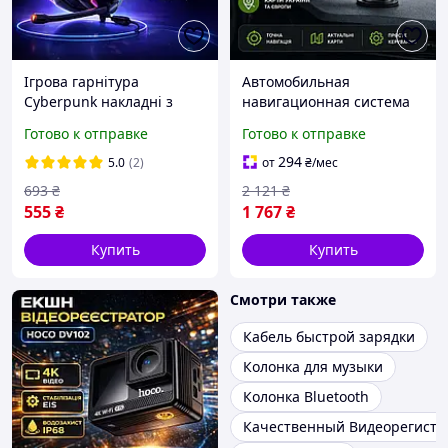
Ігрова гарнітура
Автомобильная
Cyberpunk накладні з
навигационная система
мікрофоном, Дротові
Navitel 5,0, Навигатор для
Готово к отправке
Готово к отправке
повнорозмірні
грузовиков и больших
навушники для комп
автомобилей с картами
294
5.0
(2)
от
₴
/мес
ютера та онлайн ігор
онлайн
693
₴
2 121
₴
555
₴
1 767
₴
Купить
Купить
Смотри также
Кабель быстрой зарядки
Колонка для музыки
Колонка Bluetooth
Качественный Видеорегистр