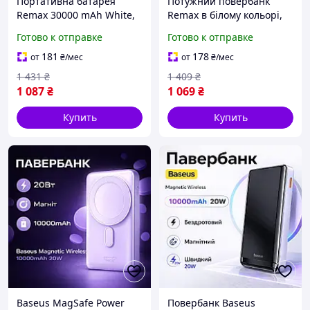
Портативна батарея
Потужний повербанк
Remax 30000 mAh White,
Remax в білому кольорі,
Power Bank 30000 mAh
Зовнішній акумулятор
Готово к отправке
Готово к отправке
White з дисплеєм і
Power Bank зі швидкою
швидким заряджанням
зарядкою для смартфона
181
178
от
₴
/мес
от
₴
/мес
для телефона
1 431
₴
1 409
₴
1 087
₴
1 069
₴
Купить
Купить
Baseus MagSafe Power
Повербанк Baseus