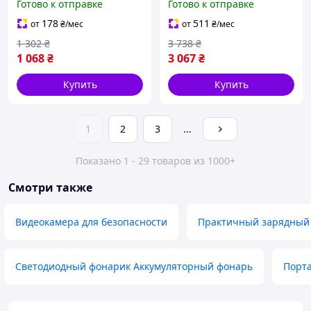
Готово к отправке
Готово к отправке
швидкою зарядкою,
зарядкою, Великий
зовнішній акумулятор для
зовнішній акумулятор для
178
511
от
₴
/мес
от
₴
/мес
телефону
телефону
1 302
₴
3 738
₴
1 068
₴
3 067
₴
Купить
Купить
1
2
3
...
Показано 1 - 29 товаров из 1000+
Смотри также
Видеокамера для безопасности
Практичный зарядный
Светодиодный фонарик Аккумуляторный фонарь
Порта