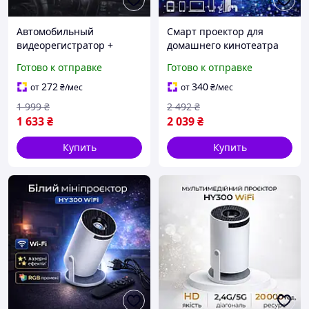
Автомобильный
Смарт проектор для
видеорегистратор +
домашнего кинотеатра
радар + GPS хорошего
4K, Мультимедийный
Готово к отправке
Готово к отправке
качества, Фронтальный
проектор Smart TV с
авторестратор с
поддержкой Bluetooth и
272
340
от
₴
/мес
от
₴
/мес
широким углом обзора
Wi-Fi, белый
1 999
₴
2 492
₴
170°
1 633
₴
2 039
₴
Купить
Купить