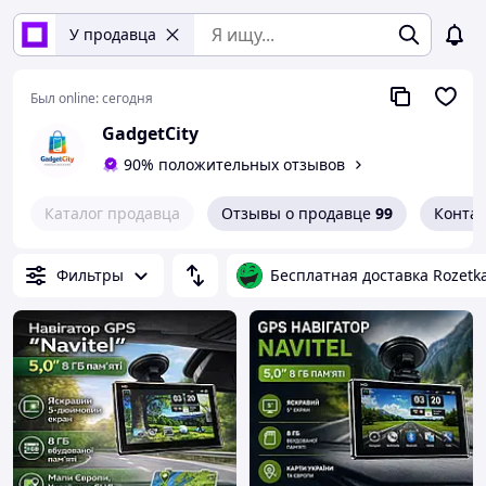
У продавца
Был online:
сегодня
GadgetCity
90% положительных отзывов
Каталог продавца
Отзывы о продавце
99
Конта
Фильтры
Бесплатная доставка Rozetk