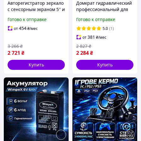
Авторегистратор зеркало
Домкрат гидравлический
с сенсорным экраном 5'' и
профессиональный для
двумя камерами,
авто 2.5 тонны Tools,
Готово к отправке
Готово к отправке
Видеорегистратор с GPS-
Домкраты подкатные
навигатором и WiFi для
низкопрофильные с
454
от
₴
/мес
5.0
(1)
автомобиля
колесами для гаража
381
от
₴
/мес
3 266
₴
2 827
₴
2 721
₴
2 284
₴
Купить
Купить