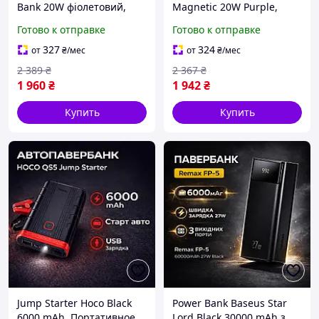
Bank 20W фіолетовий,
Magnetic 20W Purple,
Магнітний бездротовий
Бездротовий Power Bank
Готово к отправке
Готово к отправке
повербанк, портативна
10000mAh, батарея
батарея MagSafe для
Magsafe powerbank для
327
324
от
₴
/мес
от
₴
/мес
смартфонів
iPhone
2 389
₴
2 367
₴
1 960
₴
1 942
₴
Купить
Купить
Jump Starter Hoco Black
Power Bank Baseus Star
6000 mAh, Портативное
Lord Black 30000 mAh з