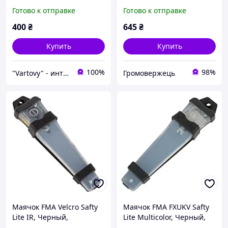
Прозрачный, Зеленый
Синий, Зеленый,
Готово к отправке
Готово к отправке
Красный
400
₴
645
₴
Купить
Купить
100%
98%
"Vartovy" - интернет-магазин
Громовержець
Маячок FMA Velcro Safty
Маячок FMA FXUKV Safty
Lite IR, Черный,
Lite Multicolor, Черный,
Инфракрасный
Синий, Зеленый,