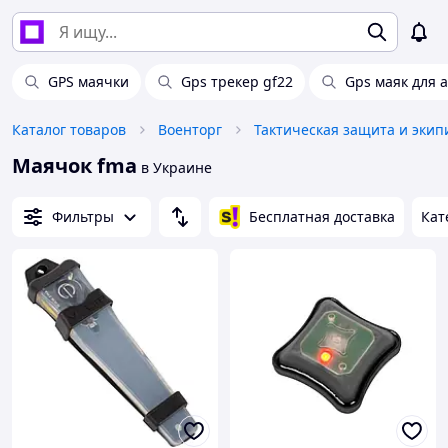
GPS маячки
Gps трекер gf22
Gps маяк для 
Каталог товаров
Военторг
Тактическая защита и экип
Маячок fma
в Украине
Фильтры
Бесплатная доставка
Кат