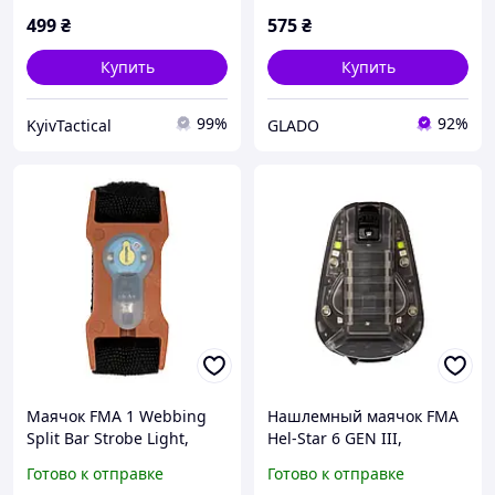
499
₴
575
₴
Купить
Купить
99%
92%
KyivTactical
GLADO
Маячок FMA 1 Webbing
Нашлемный маячок FMA
Split Bar Strobe Light,
Hel-Star 6 GEN III,
Оранжевый, Синий
Черный, Зеленый, Белый,
Готово к отправке
Готово к отправке
Инфракрасный