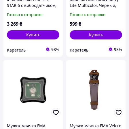
STAR 6 с вибродатчиком,
Lite Multicolor, Черный,
Черный, Белый,
Синий, Зеленый,
Готово к отправке
Готово к отправке
Инфракрасный, Красный
Красный
3 269
₴
599
₴
Купить
Купить
98%
98%
Каратель
Каратель
Муляж маячка FMA
Муляж маячка FMA Velcro