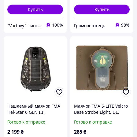
Купить
Купить
100%
98%
"Vartovy" - интернет-магазин
Громовержець
Нашлемный маячок FMA
Маячок FMA S-LITE Velcro
Hel-Star 6 GEN III,
Base Strobe Light, DE,
Черный, Зеленый, Белый,
Зеленый
Готово к отправке
Готово к отправке
Инфракрасный
2 199
₴
285
₴