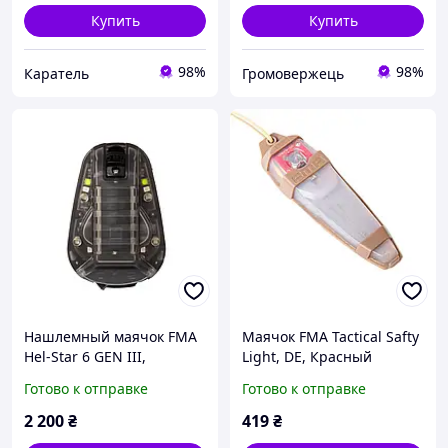
Купить
Купить
98%
98%
Каратель
Громовержець
Нашлемный маячок FMA
Маячок FMA Tactical Safty
Hel-Star 6 GEN III,
Light, DE, Красный
Черный, Зеленый, Белый,
Готово к отправке
Готово к отправке
Инфракрасный
2 200
₴
419
₴