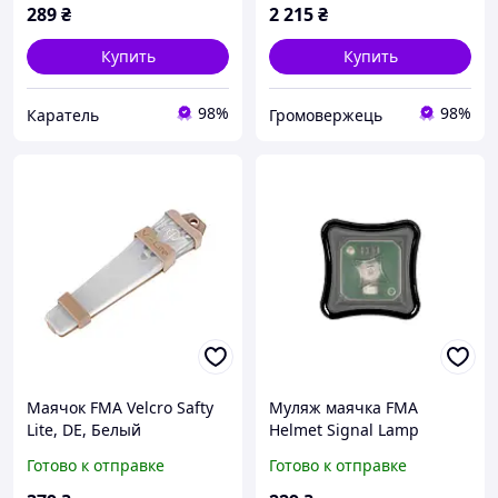
289
₴
2 215
₴
Купить
Купить
98%
98%
Каратель
Громовержець
Маячок FMA Velcro Safty
Муляж маячка FMA
Lite, DE, Белый
Helmet Signal Lamp
Dummy, Черный
Готово к отправке
Готово к отправке