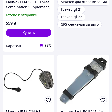
Маячок для отслеживания
Маячок FMA S-LITE Three
Combination Supplement,
Трекер gf 21
Прозрачный, Зеленый
Готово к отправке
Трекер gf 22
559
₴
GPS слежения за авто
Купить
98%
Каратель
Маячок FMA PIM HEL-
Маячок FMA FXUKV Safty