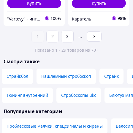
Купить
Купить
100%
98%
"Vartovy" - интернет-магазин
Каратель
1
2
3
...
Показано 1 - 29 товаров из 70+
Смотри также
Страйкбол
Нашлемный стробоскоп
Страйк
Тюнинг внутренний
Стробоскопы ukc
Блютуз мая
Популярные категории
Проблесковые маячки, спецсигналы и сирены
Велосип