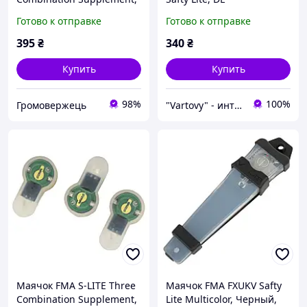
Прозрачный, Зеленый
Готово к отправке
Готово к отправке
395
₴
340
₴
Купить
Купить
98%
100%
Громовержець
"Vartovy" - интернет-магазин
Маячок FMA S-LITE Three
Маячок FMA FXUKV Safty
Combination Supplement,
Lite Multicolor, Черный,