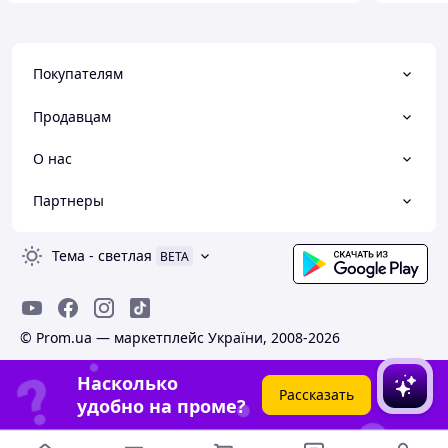
Покупателям
Продавцам
О нас
Партнеры
Тема
-
светлая
BETA
© Prom.ua — маркетплейс України, 2008-2026
Насколько
Рассказать
удобно на проме?