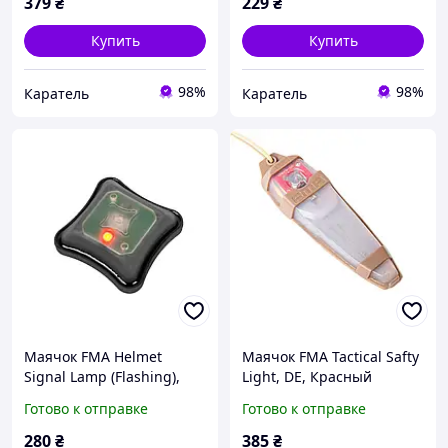
379
₴
229
₴
Купить
Купить
98%
98%
Каратель
Каратель
Маячок FMA Helmet
Маячок FMA Tactical Safty
Signal Lamp (Flashing),
Light, DE, Красный
Черный, Красный
Готово к отправке
Готово к отправке
280
₴
385
₴