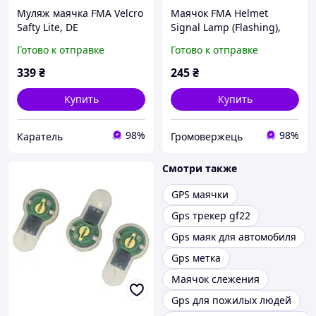
Муляж маячка FMA Velcro
Маячок FMA Helmet
Safty Lite, DE
Signal Lamp (Flashing),
Черный, Красный
Готово к отправке
Готово к отправке
339
₴
245
₴
Купить
Купить
98%
98%
Каратель
Громовержець
Смотри также
GPS маячки
Gps трекер gf22
Gps маяк для автомобиля
Gps метка
Маячок слежения
Gps для пожилых людей