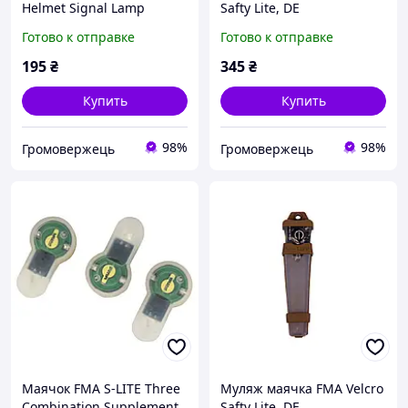
Helmet Signal Lamp
Safty Lite, DE
Dummy, Черный
Готово к отправке
Готово к отправке
195
₴
345
₴
Купить
Купить
98%
98%
Громовержець
Громовержець
Маячок FMA S-LITE Three
Муляж маячка FMA Velcro
Combination Supplement,
Safty Lite, DE