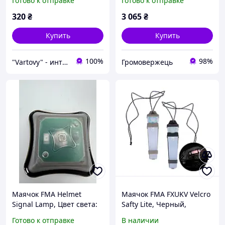
Готово к отправке
Готово к отправке
Инфракрасный, Красный
320
₴
3 065
₴
Купить
Купить
100%
98%
"Vartovy" - интернет-магазин
Громовержець
Маячок FMA Helmet
Маячок FMA FXUKV Velcro
Signal Lamp, Цвет света:
Safty Lite, Черный,
Красный
Красный М 1324
Готово к отправке
В наличии