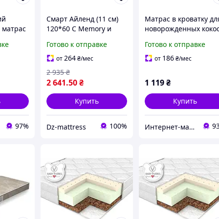
ий
Смарт Айленд (11 см)
Матрас в кроватку дл
 матрас
120*60 С Memory и
новорожденных коко
нных DZ
латексом. Детский
люкс толстый (кокос,
вке
Готово к отправке
Готово к отправке
ик
матрас в кроватку для
поролон, кокос) 10 см
новорожденного
белый 120х60
264
186
от
₴
/мес
от
₴
/мес
ортопедический
2 935
₴
2 641
.50
₴
1 119
₴
ь
Купить
Купить
97%
100%
9
Dz-mattress
Интернет-магазин "GLADYS"