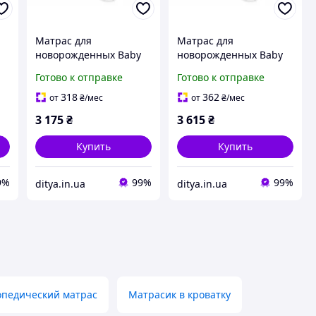
Матрас для
Матрас для
новорожденных Baby
новорожденных Baby
Veres Memory bio+
Veres Memory bio+
Готово к отправке
Готово к отправке
120х60х10 см
120х60х12 см
318
362
от
₴
/мес
от
₴
/мес
3 175
₴
3 615
₴
Купить
Купить
9%
99%
99%
ditya.in.ua
ditya.in.ua
опедический матрас
Матрасик в кроватку