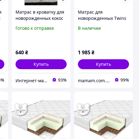
я
Матрас в кроватку для
Матрас для
с
новорожденных кокос
новорожденных Twins
+ поролон 60х120х6 см
Lux 120 × 60
Готово к отправке
В наличии
цвет на выбор
640
₴
1 985
₴
Купить
Купить
3%
93%
99%
Интернет-магазин "GLADYS"
mamam.com.ua