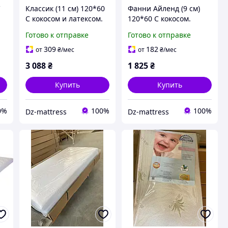
С
Классик (11 см) 120*60
Фанни Айленд (9 см)
С кокосом и латексом.
120*60 С кокосом.
Детский матрас в
Детский матрас в
Готово к отправке
Готово к отправке
кроватку для
кроватку для
новорожденного
новорожденного
309
182
от
₴
/мес
от
₴
/мес
ортопедический
ортопедический
3 088
₴
1 825
₴
Купить
Купить
0%
100%
100%
Dz-mattress
Dz-mattress