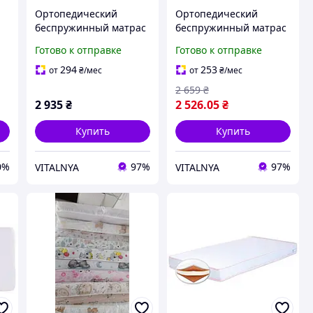
Ортопедический
Ортопедический
беспружинный матрас
беспружинный матрас
я
для новорожденных DZ
для новорожденных DZ
Готово к отправке
Готово к отправке
Mattress Смарт Айленд
Mattress Кокос 60x120
60x120
294
253
от
₴
/мес
от
₴
/мес
2 659
₴
2 935
₴
2 526
.05
₴
Купить
Купить
0%
97%
97%
VITALNYA
VITALNYA