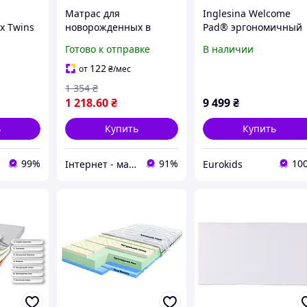
Матрас для
Inglesina Welcome
х Twins
новорожденных в
Pad® эргономичный
кроватку БЕЙБІ
матрас поддержка дл
Готово к отправке
В наличии
АЙЛЕНД (6 см), 120х60
новорожденных
см, ортопедический
122
от
₴
/мес
беспружинный, Зима/
1 354
₴
Лето
1 218
.60
₴
9 499
₴
ь
Купить
Купить
99%
91%
10
Інтернет - магазин A&B Tech
Eurokids