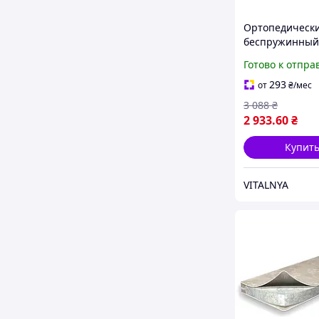
Ортопедическ
беспружинный
для новорожде
Готово к отпра
Mattress Класс
60x120
293
от
₴
/мес
3 088
₴
2 933
.60
₴
Купит
VITALNYA