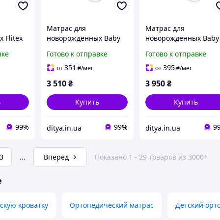
Матрас для
Матрас для
 Flitex
новорожденных Baby
новорожденных Baby
см
Veres Latex bio+
Veres Latex bio+
вке
Готово к отправке
Готово к отправке
120х60х10 см
120х60х12 см
351
395
от
₴
/мес
от
₴
/мес
3 510
₴
3 950
₴
ь
Купить
Купить
99%
99%
9
ditya.in.ua
ditya.in.ua
3
...
Вперед
Показано 1 - 29 товаров из 3000+
е
скую кроватку
Ортопедический матрас
Детский орт