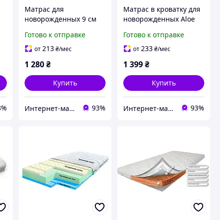
Матрас для
Матрас в кроватку для
новорожденных 9 см
новорожденных Aloe
я
(кокос, поролон, кокос)
Vera (кокос, поролон,
Готово к отправке
Готово к отправке
кс
белый 120х60 см
кокос) - 8 см белый
м
213
233
от
₴
/мес
от
₴
/мес
1 280
₴
1 399
₴
Купить
Купить
8%
93%
93%
Интернет-магазин "GLADYS"
Интернет-магазин "GLADYS"