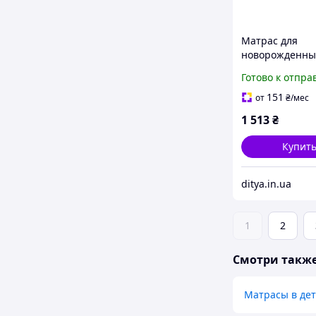
Матрас для
новорожденных
Aero 60х120х8 
Готово к отпра
151
от
₴
/мес
1 513
₴
Купит
ditya.in.ua
1
2
Смотри такж
Матрасы в дет