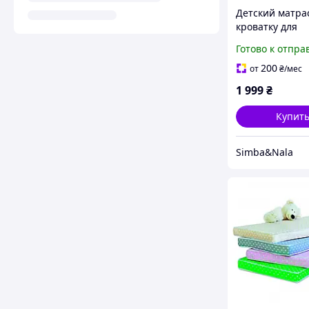
Детский матра
кроватку для
новорожденно
Готово к отпра
Комфорт 120х60
кокосом и
200
от
₴
/мес
ортопедическо
1 999
₴
Купит
Simba&Nala