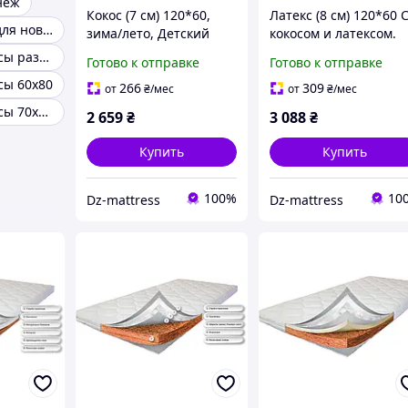
неж
Кокос (7 см) 120*60,
Латекс (8 см) 120*60 
Матрас кокон для новорожденных
зима/лето, Детский
кокосом и латексом.
матрас в кроватку для
Детский матрас в
Детские матрасы размеры
Готово к отправке
Готово к отправке
новорожденного
кроватку для
сы 60х80
ортопедический
новорожденного
266
309
от
₴
/мес
от
₴
/мес
ортопедический
Детские матрасы 70х140
2 659
₴
3 088
₴
Купить
Купить
100%
10
Dz-mattress
Dz-mattress