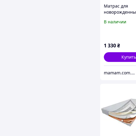
Матрас для
новорожденны
Modio 120 × 60
В наличии
1 330
₴
Купит
mamam.com.ua