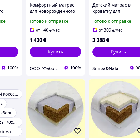
Комфортный матрас
Детский матрас в
го
для новорожденного
кроватку для
Юниор Старт
новорожденных
вке
Готово к отправке
Готово к отправке
140 см
Звездочка 60x120 см
Классик 120х60х11см,
ий
мягкий
ортопедический и
140
309
от
₴
/мес
от
₴
/мес
гипоаллергенный
гипоаллергенный, с
1 400
₴
3 088
₴
ный
кокосом и латексом
ь
Купить
Купить
100%
100%
9
ООО "Фабрикум" - магазин ортопедических матрасов
Simba&Nala
Матрас детский кокосовый
ас
ыбель
Детские матрасы 70х150 см
Ортопедический матрас для новорожденных