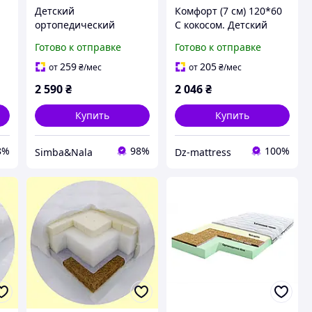
Детский
Комфорт (7 см) 120*60
ортопедический
С кокосом. Детский
матрас в кроватку для
матрас в кроватку для
Готово к отправке
Готово к отправке
новорожденных Смарт
новорожденного
Айленд 120х60х11см, с
ортопедический
259
205
от
₴
/мес
от
₴
/мес
memory и латексом
2 590
₴
2 046
₴
Купить
Купить
8%
98%
100%
Simba&Nala
Dz-mattress