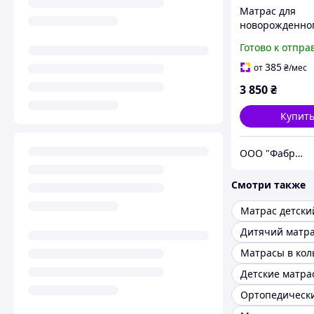
Матрас для
новорожденно
"Юниор Натур
Готово к отпра
Звездочка" 70х
ортопедическ
385
от
₴
/мес
жесткий
3 850
₴
гипоаллерген
Купит
ООО "Фабрикум" - магазин ортопедических матрасов
Смотри также
Дитячий матр
Матрасы в кол