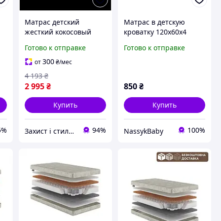
Матрас детский
Матрас в детскую
жесткий кокосовый
кроватку 120х60х4
120х60 см
кокосовый
Готово к отправке
Готово к отправке
гипоаллергенный
Eurosleep MC-3580
300
от
₴
/мес
4 193
₴
2 995
₴
850
₴
Купить
Купить
5%
94%
100%
Захист і стиль — в одному магазині
NassykBaby