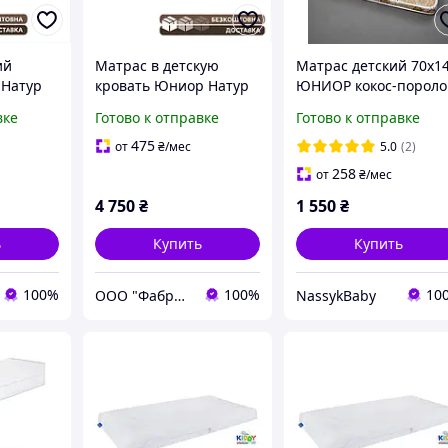
ий
Матрас в детскую
Матрас детский 70х1
 Натур
кровать Юниор Натур
ЮНИОР кокос-пороло
90 см
Звездочка 80x160 см
кокос
вке
Готово к отправке
Готово к отправке
й для
жесткий
анки
ортопедический для
475
от
₴
/мес
5.0
(2)
поддержки спины
258
от
₴
/мес
4 750
₴
1 550
₴
ь
Купить
Купить
100%
100%
10
ООО "Фабрикум" - магазин ортопедических матрасов
NassykBaby