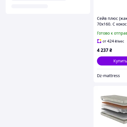
Сейв плюс (жа
70х160. С кокос
Ортопедическ
Готово к отпра
беспружинный
детский подро
424
от
₴
/мес
от 3х лет
4 237
₴
Купит
Dz-mattress