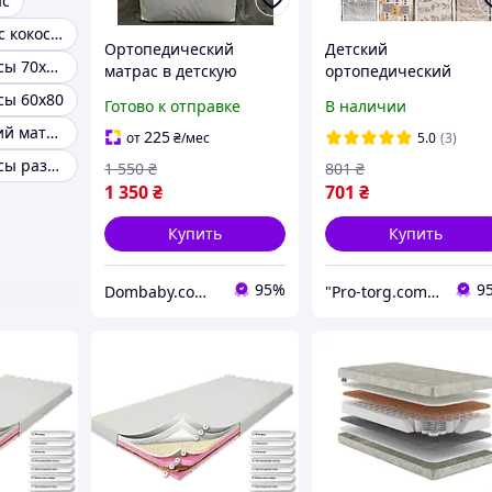
ас
Детский матрас кокосовый в кроватку
Ортопедический
Детский
Детские матрасы 70х150 см
матрас в детскую
ортопедический
кроватку 120*60*5 см
матрас 120х60х7 см в
сы 60х80
Готово к отправке
В наличии
кокосовый, 5 слоев
кроватку КПК ( кокос
Ортопедический матрас для новорожденных
поролон кокос)
225
от
₴
/мес
5.0
(3)
Детские матрасы размеры
1 550
₴
801
₴
1 350
₴
701
₴
Купить
Купить
95%
9
Dombaby.com.ua - интернет магазин детских товаров
"Pro-torg.com.ua" - интернет-магазин детских товаров и игрушек