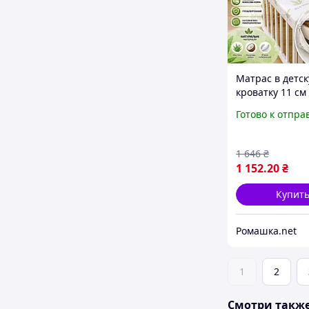
Матрас в детс
кроватку 11 см
Verа 120*60
Готово к отпра
ортопедическ
кокосовый для
новорожденны
1 646
₴
1 152
.20
₴
Купит
Ромашка.net
1
2
Смотри такж