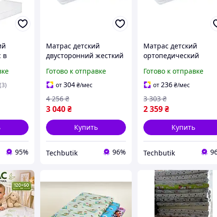
ий
Матрас детский
Матрас детский
 в
двусторонний жесткий
ортопедический
60см
60х120 см кокос латекс
кокосовый 120х60 см
вке
Готово к отправке
Готово к отправке
матрац в
Eurosleep BT-15217
Eurosleep BT-17392
оролон
304
236
(3)
от
₴
/мес
от
₴
/мес
4 256
₴
3 303
₴
3 040
₴
2 359
₴
ь
Купить
Купить
95%
96%
9
Techbutik
Techbutik