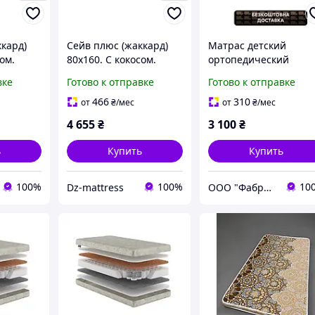
ккард)
Сейв плюс (жаккард)
Матрас детский
ом.
80х160. С кокосом.
ортопедический
ий
Ортопедический
"Юниор Натур
вке
Готово к отправке
Готово к отправке
 матрас
беспружинный матрас
Звездочка" 60*120
стковый
детский подростковый
жесткий
466
310
от
₴
/мес
от
₴
/мес
от 3х лет
анатомический
4 655
₴
3 100
₴
гипоаллергенный
ь
Купить
Купить
100%
100%
10
Dz-mattress
ООО "Фабрикум" - магазин ортопедических матрасов