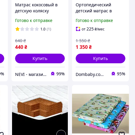
Матрас кокосовый в
Ортопедический
детскую коляску
детский матрас в
кроватку 120*60*5 см
Готово к отправке
Готово к отправке
кокосовый
225
1.0
(1)
от
₴
/мес
640
₴
1 550
₴
440
₴
1 350
₴
Купить
Купить
9%
99%
95%
NEVI - магазин детских товаров
Dombaby.com.ua - интернет магазин детских товаров