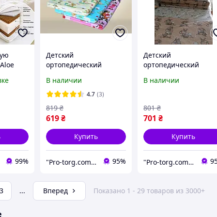
кую
Детский
Детский
 Aloe
ортопедический
ортопедический
матрас 120х60х5 см
матрас 120х60х7 см (
вке
В наличии
В наличии
ий
(кокос-поролон)
кокос-поролон-кокос)
4.7
(3)
х
819
₴
801
₴
619
₴
701
₴
ь
Купить
Купить
99%
95%
9
"Pro-torg.com.ua" - интернет-магазин детских товаров и игрушек
"Pro-torg.com.ua" - интернет-магазин детских товаров и игрушек
3
...
Вперед
Показано 1 - 29 товаров из 3000+
е