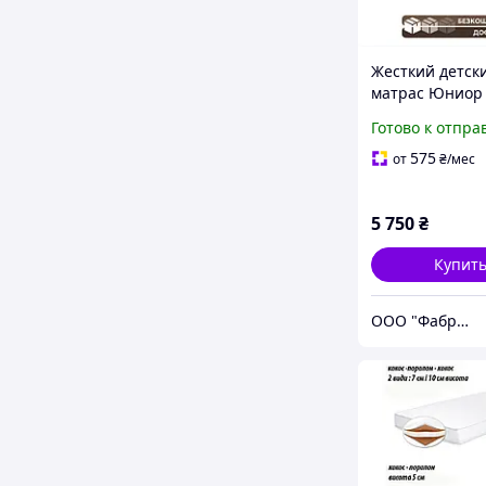
Жесткий детск
матрас Юниор
Звездочка 90x1
Готово к отпра
ортопедически
правильной ос
575
от
₴
/мес
5 750
₴
Купит
ООО "Фабрикум" - магазин ортопедических матрасов