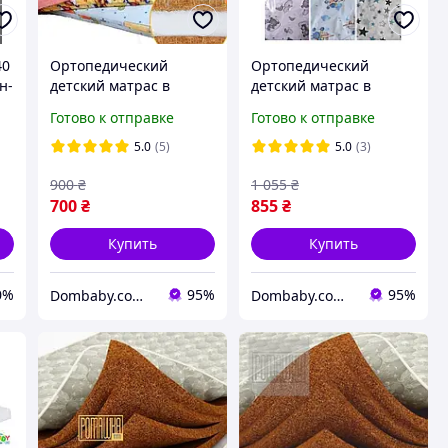
40
Ортопедический
Ортопедический
н-
детский матрас в
детский матрас в
кроватку 120*60*7 см
кроватку Люкс (КПК)
Готово к отправке
Готово к отправке
кокос-поролон-кокос
120*60*10 см - детский
(КПК) - детский
матрац в манеж
5.0
(5)
5.0
(3)
матрасик в манеж
900
₴
1 055
₴
700
₴
855
₴
Купить
Купить
0%
95%
95%
Dombaby.com.ua - интернет магазин детских товаров
Dombaby.com.ua - интернет магазин детских товаров