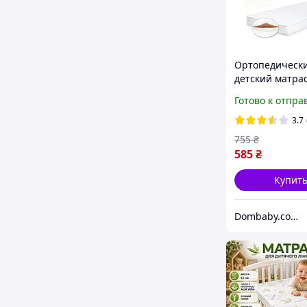
Ортопедическ
детский матрас
кроватку 120х
Готово к отпра
(белый цвет), 
манеж кокос-п
3.7
755
₴
585
₴
Купит
Dombaby.com.ua - интернет магазин детских товаров