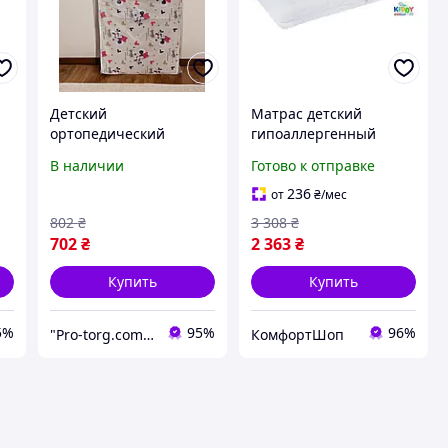
Детский
Матрас детский
ортопедический
гипоаллергенный
матрас 120х60х7 см (
кокосовый 120x60 см
В наличии
Готово к отправке
кокос-поролон-кокос)
Eurosleep FK-10636
236
от
₴
/мес
802
₴
3 308
₴
702
₴
2 363
₴
Купить
Купить
5%
95%
96%
"Pro-torg.com.ua" - интернет-магазин детских товаров и игрушек
КомфортШоп