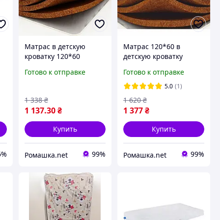
Матрас в детскую
Матрас 120*60 в
кроватку 120*60
детскую кроватку
кокосовый 5,5 см
кокосовый 7 см
Готово к отправке
Готово к отправке
Стандарт 4 слоя
Комфорт 5 слоёв
кокосовой койры для
кокосовой койры для
5.0
(1)
новорожденных 0265
новорожденных 0264
1 338
₴
1 620
₴
Белый
Белый
1 137
.30
₴
1 377
₴
Купить
Купить
6%
99%
99%
Ромашка.net
Ромашка.net