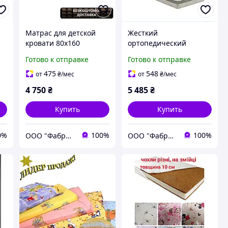
Матрас для детской
Жесткий
кровати 80х160
ортопедический
"Юниор Натур
детский матрас
Готово к отправке
Готово к отправке
Звездочка"
"Юниор Натур
ортопедический
Звездочка" 90х190 см
475
548
от
₴
/мес
от
₴
/мес
жесткий для
для формирования
4 750
₴
5 485
₴
правильной осанки
правильной осанки
Купить
Купить
0%
100%
100%
ООО "Фабрикум" - магазин ортопедических матрасов
ООО "Фабрикум" - магазин ортопедических матрасов