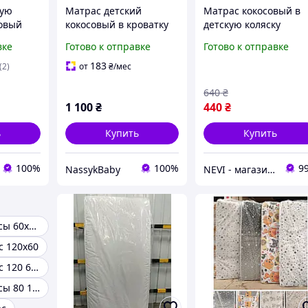
кую
Матрас детский
Матрас кокосовый в
совый
кокосовый в кроватку
детскую коляску
люльку 80х40см
вке
Готово к отправке
Готово к отправке
183
(2)
от
₴
/мес
640
₴
1 100
₴
440
₴
ь
Купить
Купить
100%
100%
9
NassykBaby
NEVI - магазин детских товаров
Детские матрасы 60х120
с 120х60
Детский матрас 120 60 кокосовый
Детские матрасы 80 160 см