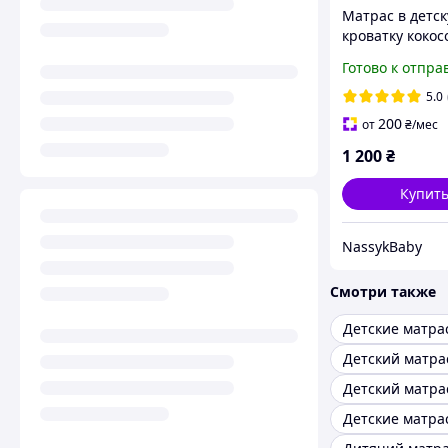
Матрас в детс
кроватку коко
110×55
Готово к отпра
5.0
200
от
₴
/мес
1 200
₴
Купит
NassykBaby
Смотри также
Детский матра