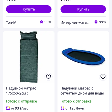
Купить
Купить
93%
99%
Топ-М
Интернет-магазин "Intex-ua"
Надувной матрас
Надувной матрас с
175х60х2см с
сетчатым дном для воды
подголовником
одноместный 178х94 см
Готово к отправке
Готово к отправке
туристический зеленый
синий INTEX MC-8634
для кемпинга из
93
125
от
₴
/мес
от
₴
/мес