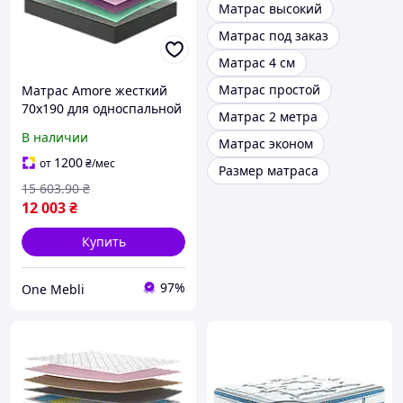
Матрас высокий
Матрас под заказ
Матрас 4 см
Матрас простой
Матрас Amore жесткий
70x190 для односпальной
Матрас 2 метра
кровати с независимыми
В наличии
Матрас эконом
пружинами для
комфортного сна
1200
от
₴
/мес
Размер матраса
15 603
.90
₴
12 003
₴
Купить
97%
One Mebli