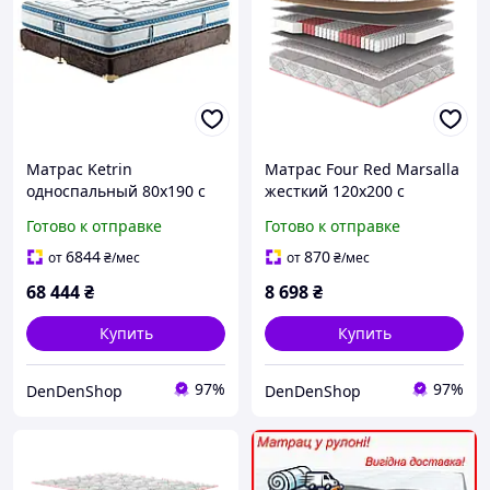
Матрас Ketrin
Матрас Four Red Marsalla
односпальный 80x190 с
жесткий 120x200 с
независимыми
кокосовой койрой для
Готово к отправке
Готово к отправке
пружинами и пеной
комфортного сна с
памяти для комфортного
независимыми
6844
870
от
₴
/мес
от
₴
/мес
сна и хорошей поддер
пружинами
68 444
₴
8 698
₴
Купить
Купить
97%
97%
DenDenShop
DenDenShop