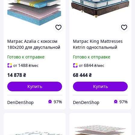
Матрас Azalia с кокосом
Матрас King Mattresses
180x200 для двуспальной
Ketrin односпальный
кровати с независимыми
80x200 см с
Готово к отправке
Готово к отправке
пружинами для
независимыми
комфортного сна
пружинами и эффектом
1488
6844
от
₴
/мес
от
₴
/мес
памяти для подростка
14 878
₴
68 444
₴
Купить
Купить
97%
97%
DenDenShop
DenDenShop