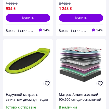
полиэстера и Memory
1 588
₴
2 122
₴
Foam
934
₴
1 248
₴
Купить
Купить
94%
94%
Захист і стиль — в одному магазині
Захист і стиль — в одному магазині
Надувной матрас с
Матрас Amore жесткий
сетчатым дном для воды
90x200 см односпальный
одноместный 178х94 см
с независимыми
Готово к отправке
В наличии