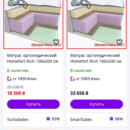
Матрас ортопедический
Матрас ортопедический
Homefort Rich 100х200 см
Homefort Rich 160х200 см
латексный
латексный
В наличии
В наличии
беспружинный для
беспружинный для сна с
взрослых с эффектом
эффектом зима-лето
1850
3365
от
₴
/мес
от
₴
/мес
зима-лето
29 230
₴
18 500
₴
33 650
₴
Купить
Купить
93%
98%
TurboSales
SmartSales