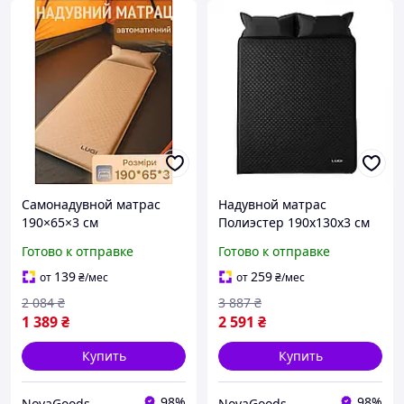
Самонадувной матрас
Надувной матрас
190×65×3 см
Полиэстер 190х130х3 см
туристический с
Черный
Готово к отправке
Готово к отправке
подголовником полиэстер
для кемпинга бежевый
139
259
от
₴
/мес
от
₴
/мес
GR-2922
2 084
₴
3 887
₴
1 389
₴
2 591
₴
Купить
Купить
98%
98%
NovaGoods
NovaGoods