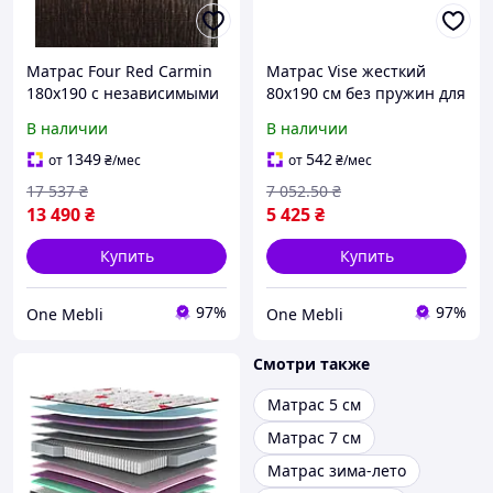
Матрас Four Red Carmin
Матрас Vise жесткий
180x190 с независимыми
80x190 см без пружин для
пружинами для
сна с высокоэластичной
В наличии
В наличии
комфортного сна и
пеной для детей и
высокой поддержки
подростков
1349
542
от
₴
/мес
от
₴
/мес
17 537
₴
7 052
.50
₴
13 490
₴
5 425
₴
Купить
Купить
97%
97%
One Mebli
One Mebli
Смотри также
Матрас 5 см
Матрас 7 см
Матрас зима-лето