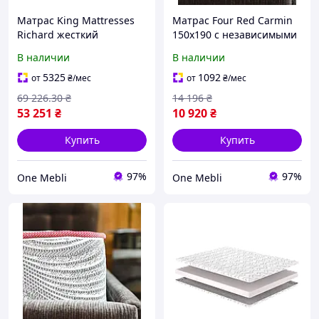
Матрас King Mattresses
Матрас Four Red Carmin
Richard жесткий
150x190 с независимыми
односпальный 80x200 с
пружинами для
В наличии
В наличии
пружинами Pocket spring
комфортного сна средней
для комфортного сна
жесткости
5325
1092
от
₴
/мес
от
₴
/мес
69 226
.30
₴
14 196
₴
53 251
₴
10 920
₴
Купить
Купить
97%
97%
One Mebli
One Mebli