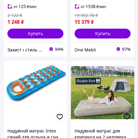
винил зелёный MC-8661
пружинами для
подростка с
125
1538
от
₴
/мес
от
₴
/мес
ортопедическим
2 122
₴
19 992
.70
₴
эффектом
1 248
₴
15 379
₴
Купить
Купить
94%
97%
Захист і стиль — в одному магазині
One Mebli
Надувной матрас Intex
Надувной матрас для
синий для отдыха и сна.
кемпинга на 2 человека