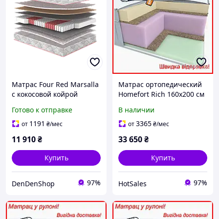
Матрас Four Red Marsalla
Матрас ортопедический
с кокосовой койрой
Homefort Rich 160х200 см
180x190 для двуспальной
латексный
Готово к отправке
В наличии
кровати средней
беспружинный для сна с
жесткости с поддержкой
эффектом зима-лето
1191
3365
от
₴
/мес
от
₴
/мес
поз
11 910
₴
33 650
₴
Купить
Купить
97%
97%
DenDenShop
HotSales