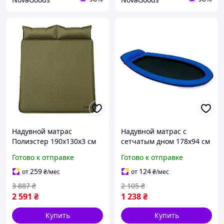
Надувной матрас
Надувной матрас с
Полиэстер 190х130х3 см
сетчатым дном 178х94 см
Зеленый
для воды с максимальной
Готово к отправке
Готово к отправке
нагрузкой 100 кг синий
GN-17129
259
124
от
₴
/мес
от
₴
/мес
3 887
₴
2 105
₴
2 591
₴
1 238
₴
Купить
Купить