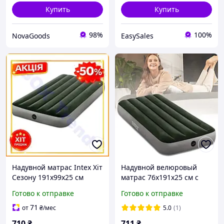
Купить
Купить
98%
100%
NovaGoods
EasySales
Надувной матрас Intex Хіт
Надувной велюровый
Сезону 191x99x25 см
матрас 76х191х25 см с
флокированный для сна и
встроенным
Готово к отправке
Готово к отправке
отдыха легкий зеленый
механическим насосом
Intex 64760
71
от
₴
/мес
5.0
(1)
710
₴
711
₴