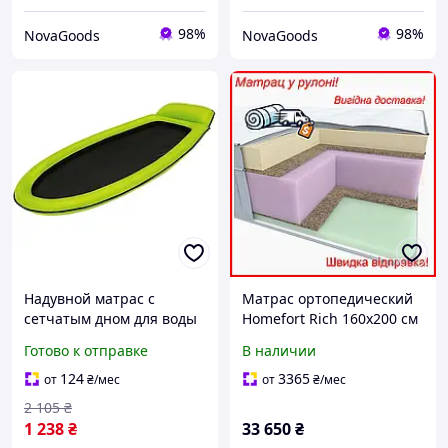
98%
98%
NovaGoods
NovaGoods
Надувной матрас с
Матрас ортопедический
сетчатым дном для воды
Homefort Rich 160х200 см
одноместный 178х94 см
латексный
Готово к отправке
В наличии
винил зеленый GN-17156
беспружинный для сна с
эффектом зима-лето
124
3365
от
₴
/мес
от
₴
/мес
2 105
₴
1 238
₴
33 650
₴