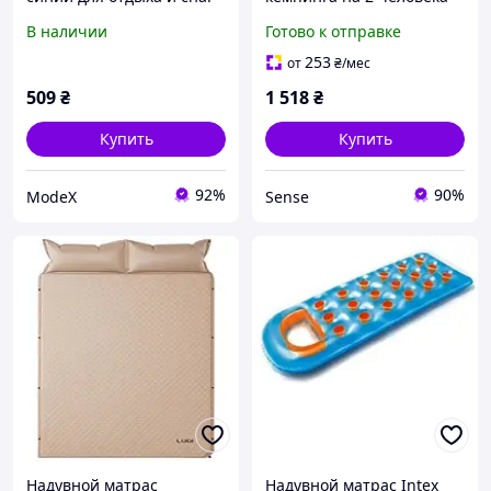
190х135х36 см
В наличии
Готово к отправке
двухместная надувная
кровать бежевая HP227
253
от
₴
/мес
509
₴
1 518
₴
Купить
Купить
92%
90%
ModeX
Sense
Надувной матрас
Надувной матрас Intex