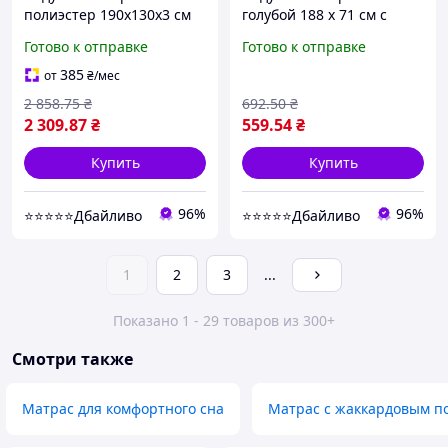
полиэстер 190х130х3 см
голубой 188 х 71 см с
бежевый туристический
поддержкой "утопленных
Готово к отправке
Готово к отправке
самонадувной
стаканчиков" (539026)
385
от
₴
/мес
2 858
.75
₴
692
.50
₴
2 309
.87
₴
559
.54
₴
Купить
Купить
96%
96%
⭐⭐⭐⭐⭐Дбайливо
⭐⭐⭐⭐⭐Дбайливо
1
2
3
...
Показано 1 - 29 товаров из 300+
Смотри также
Матрас для комфортного сна
Матрас с жаккардовым п