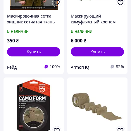
Маскировочная сетка
Маскирующий
хищник сетчатая ткань
камуфляжный костюм
воздухопроницаемая,
DOMINATOR GHILLIE 93 +
В наличии
В наличии
камуфляжный шарф для
маскировка для оружия
маскировки оружия и
350
₴
6 000
₴
снаряжения
Купить
Купить
100%
82%
Рейд
ArmorHQ