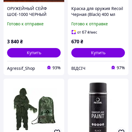
ОРУЖЕЙНЫЙ СЕЙФ
Краска для оружия Recoil
ШОЕ-1000 ЧЕРНЫЙ
Черная (Black) 400 мл
маскировка для оружия
тактическая
Готово к отправке
Готово к отправке
износостойкая краска-
спрей для маскировки и
67
от
₴
/мес
тюнинга
3 840
₴
670
₴
Купить
Купить
93%
97%
Agressif_Shop
ВІДСІЧ