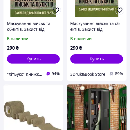
Маскування військ та
Маскування військ та об
об'єктів. Захист від
єктів. Захист від
високоточної зброї
високоточної зброї
В наличии
В наличии
290
₴
290
₴
Купить
Купить
94%
89%
"ХітБукс" Книжковий iнтернет-магазин
3Druk&Book Store