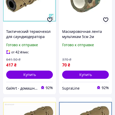
Тактический термочехол
Маскировочная лента
для саундмодератора
мультикам 5см 2м
накладка дефлектор для
камуфляжная лента для
Готово к отправке
Готово к отправке
маскировки глушителя
ружья для маскировки и
оружия Гал1
защиты оружия
42
от
₴
/мес
641
.50
₴
370
₴
417
₴
70
₴
Купить
Купить
92%
92%
GalArt - домашний уют
SupraLine