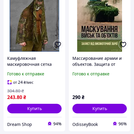
Камуфляжная
Массирование армии и
маскировочная сетка
объектов. Защита от
накидка для защиты
высокоточного оружия. В.
Готово к отправке
Готово к отправке
оружия фотоаппарата и
В. Пугач, В. П. Чепурный.
маскировки головы
КНТ
24
от
₴
/мес
охотника шоп1
304
.80
₴
243
.80
₴
290
₴
Купить
Купить
94%
96%
Dream Shop
OdisseyBook