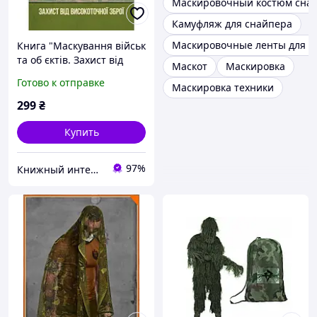
Маскировочный костюм сна
Камуфляж для снайпера
Маскировочные ленты для о
Книга "Маскування військ
та об єктів. Захист від
Маскот
Маскировка
високоточної зброї"
Готово к отправке
Маскировка техники
299
₴
Купить
97%
Книжный интернет-магазин "BestBook"