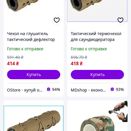
Чехол на глушитель
Тактический термочехол
тактический дефлектор
для саундмодератора
саундмодератора
накладка для маскировки
Готово к отправке
Готово к отправке
термочехол для оружия
глушителя оружия и
маскировка глушителя
дефлектор МШоп1
591
.40
₴
696
.70
₴
накладка
414
₴
418
₴
Купить
Купить
94%
93%
OStore - купуй онлайн!
MDshop - економія поруч