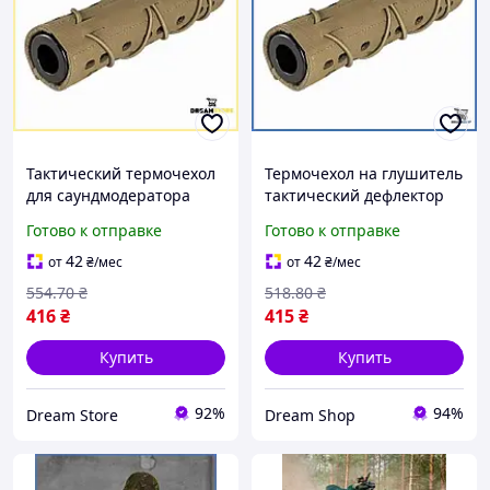
Тактический термочехол
Термочехол на глушитель
для саундмодератора
тактический дефлектор
накладка на глушитель
саундмодератора
Готово к отправке
Готово к отправке
для маскировки оружия
накладка для маскировки
дефлектор звука стор1
оружия шоп1
42
42
от
₴
/мес
от
₴
/мес
554
.70
₴
518
.80
₴
416
₴
415
₴
Купить
Купить
92%
94%
Dream Store
Dream Shop