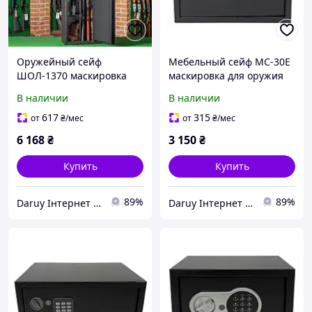
Оружейный сейф
Мебельный сейф МС-30Е
ШОЛ-1370 маскировка
маскировка для оружия
для оружия tdi
tdi
В наличии
В наличии
617
315
от
₴
/мес
от
₴
/мес
6 168
₴
3 150
₴
Купить
Купить
89%
89%
Daruy Інтернет Магазин "Туристичне спорядження"
Daruy Інтернет Магазин "Туристичне спорядження"