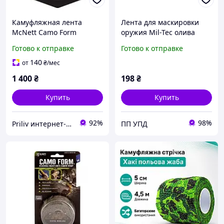
Камуфляжная лента
Лента для маскировки
McNett Camo Form
оружия Mil-Tec олива
MultiCam 5.1х366 см
Готово к отправке
Готово к отправке
Зеленый
140
от
₴
/мес
1 400
₴
198
₴
Купить
Купить
92%
98%
Priliv интернет-магазин
ПП УПД