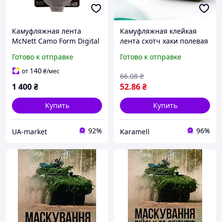
Камуфляжная лента
Камуфляжная клейкая
McNett Camo Form Digital
лента скотч хаки полевая
Woodland 366 см 50 мм
жаба 5 см х 4,5 м
Готово к отправке
Готово к отправке
Самоклеящийся
многоразовая для
синтетический форм
маскировки биноклей
140
от
₴
/мес
66
.08
₴
(207436ALP)
фонариков оружия
1 400
₴
52
.86
₴
фототехники
Купить
Купить
92%
96%
UA-market
Karamell