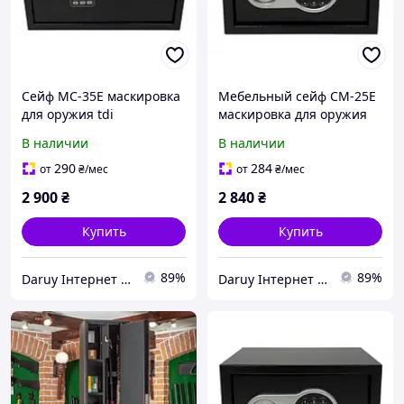
Сейф МС-35Е маскировка
Мебельный сейф СМ-25Е
для оружия tdi
маскировка для оружия
tdi
В наличии
В наличии
290
284
от
₴
/мес
от
₴
/мес
2 900
₴
2 840
₴
Купить
Купить
89%
89%
Daruy Інтернет Магазин "Туристичне спорядження"
Daruy Інтернет Магазин "Туристичне спорядження"