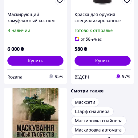
Маскирующий
Краска для оружия
камуфляжный костюм
специализированное
DOMINATOR GHILLIE 93 +
покрытие для
В наличии
Готово к отправке
маскировка для оружия
маскировки, защиты и
тюнинга оружия
58
от
₴
/мес
6 000
₴
580
₴
Купить
Купить
95%
97%
Rozana
ВІДСІЧ
Смотри также
Масксети
Шарф снайпера
Маскировка снайпера
Маскировка автомата